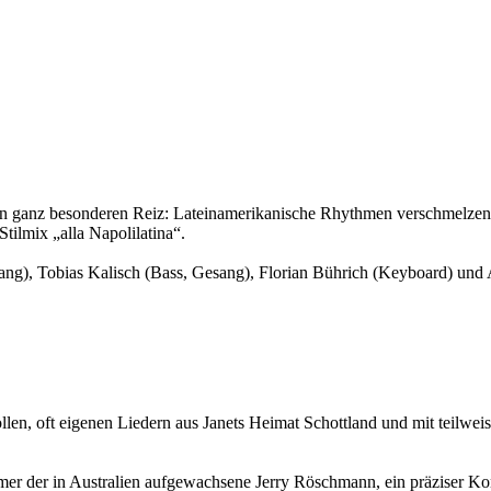
 ganz besonderen Reiz: Lateinamerikanische Rhythmen verschmelzen mi
tilmix „alla Napolilatina“.
ang), Tobias Kalisch (Bass, Gesang), Florian Bührich (Keyboard) und 
ollen, oft eigenen Liedern aus Janets Heimat Schottland und mit teilwe
mmer der in Australien aufgewachsene Jerry Röschmann, ein präziser Ko