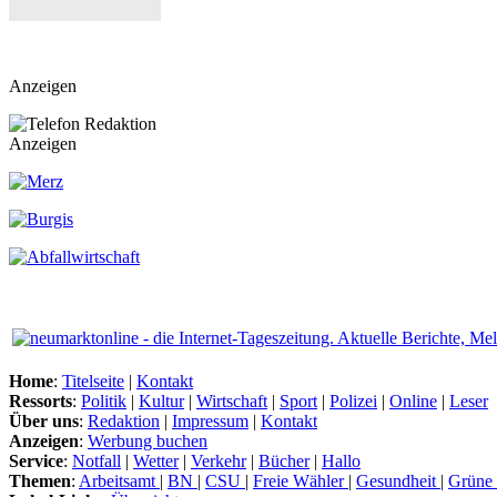
Anzeigen
Anzeigen
Home
:
Titelseite
|
Kontakt
Ressorts
:
Politik
|
Kultur
|
Wirtschaft
|
Sport
|
Polizei
|
Online
|
Leser
Über uns
:
Redaktion
|
Impressum
|
Kontakt
Anzeigen
:
Werbung buchen
Service
:
Notfall
|
Wetter
|
Verkehr
|
Bücher
|
Hallo
Themen
:
Arbeitsamt
|
BN
|
CSU
|
Freie Wähler
|
Gesundheit
|
Grüne