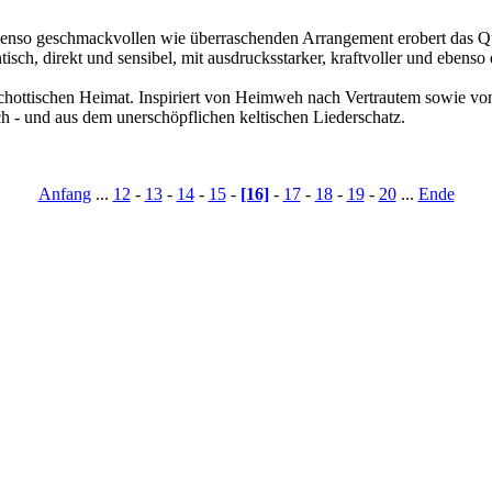
enso geschmackvollen wie überraschenden Arrangement erobert das Quar
tisch, direkt und sensibel, mit ausdrucksstarker, kraftvoller und ebens
er schottischen Heimat. Inspiriert von Heimweh nach Vertrautem sowie v
ch - und aus dem unerschöpflichen keltischen Liederschatz.
Anfang
...
12
-
13
-
14
-
15
-
[16]
-
17
-
18
-
19
-
20
...
Ende