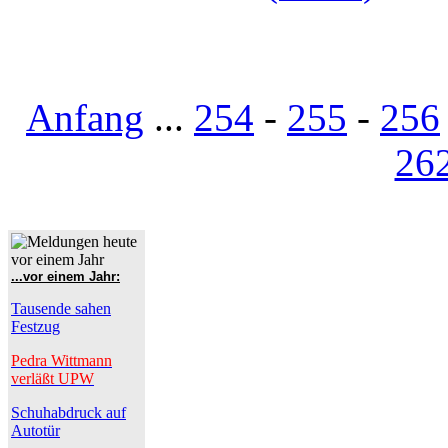
Anfang
...
254
-
255
-
256
26
...vor einem Jahr:
Tausende sahen
Festzug
Pedra Wittmann
verläßt UPW
Schuhabdruck auf
Autotür