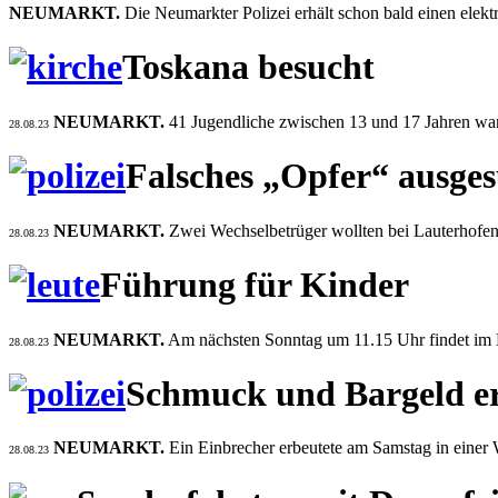
NEUMARKT.
Die Neumarkter Polizei erhält schon bald einen elek
Toskana besucht
NEUMARKT.
41 Jugendliche zwischen 13 und 17 Jahren ware
28.08.23
Falsches „Opfer“ ausge
NEUMARKT.
Zwei Wechselbetrüger wollten bei Lauterhofen 
28.08.23
Führung für Kinder
NEUMARKT.
Am nächsten Sonntag um 11.15 Uhr findet im 
28.08.23
Schmuck und Bargeld e
NEUMARKT.
Ein Einbrecher erbeutete am Samstag in eine
28.08.23