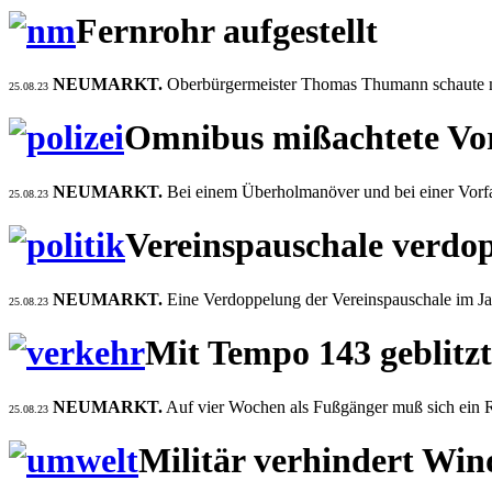
Fernrohr aufgestellt
NEUMARKT.
Oberbürgermeister Thomas Thumann schaute mit 
25.08.23
Omnibus mißachtete Vo
NEUMARKT.
Bei einem Überholmanöver und bei einer Vorf
25.08.23
Vereinspauschale verdop
NEUMARKT.
Eine Verdoppelung der Vereinspauschale im Ja
25.08.23
Mit Tempo 143 geblitzt
NEUMARKT.
Auf vier Wochen als Fußgänger muß sich ein R
25.08.23
Militär verhindert Wi