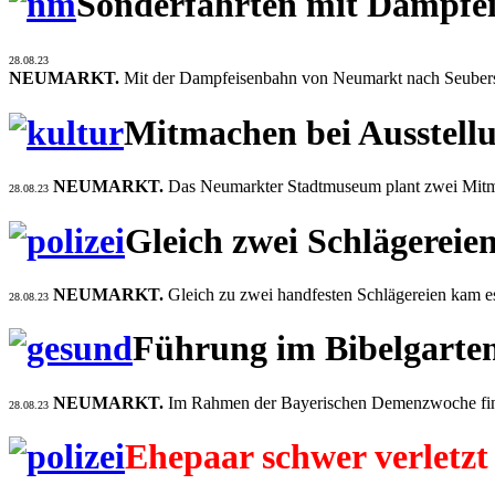
Sonderfahrten mit Dampfe
28.08.23
NEUMARKT.
Mit der Dampfeisenbahn von Neumarkt nach Seubersd
Mitmachen bei Ausstell
NEUMARKT.
Das Neumarkter Stadtmuseum plant zwei Mitma
28.08.23
Gleich zwei Schlägereie
NEUMARKT.
Gleich zu zwei handfesten Schlägereien kam es
28.08.23
Führung im Bibelgarte
NEUMARKT.
Im Rahmen der Bayerischen Demenzwoche finde
28.08.23
Ehepaar schwer verletzt