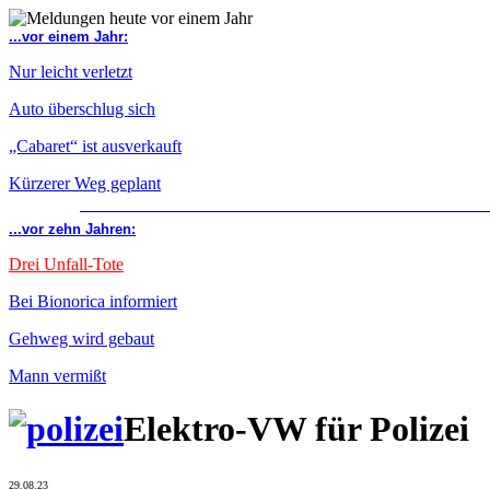
...vor einem Jahr:
Nur leicht verletzt
Auto überschlug sich
„Cabaret“ ist ausverkauft
Kürzerer Weg geplant
...vor zehn Jahren:
Drei Unfall-Tote
Bei Bionorica informiert
Gehweg wird gebaut
Mann vermißt
Elektro-VW für Polizei
29.08.23