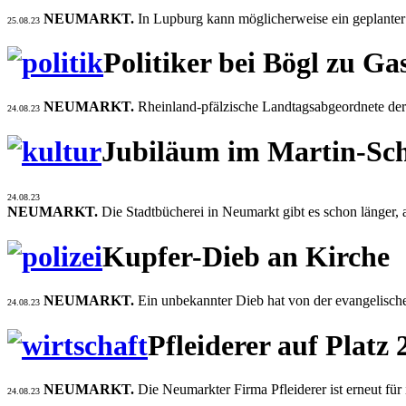
NEUMARKT.
In Lupburg kann möglicherweise ein geplanter 
25.08.23
Politiker bei Bögl zu Ga
NEUMARKT.
Rheinland-pfälzische Landtagsabgeordnete der
24.08.23
Jubiläum im Martin-Sch
24.08.23
NEUMARKT.
Die Stadtbücherei in Neumarkt gibt es schon länger, a
Kupfer-Dieb an Kirche
NEUMARKT.
Ein unbekannter Dieb hat von der evangelisch
24.08.23
Pfleiderer auf Platz 
NEUMARKT.
Die Neumarkter Firma Pfleiderer ist erneut f
24.08.23