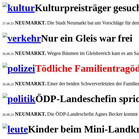
Kulturpreisträger gesuc
NEUMARKT.
Die Stadt Neumarkt bat um Vorschläge für den 
27.08.23
Nur ein Gleis war frei
NEUMARKT.
Wegen Bäumen im Gleisbereich kam es am Sam
26.08.23
Tödliche Familientragöd
NEUMARKT.
Einer der beiden Schwerverletzten der Familien
26.08.23
ÖDP-Landeschefin spri
NEUMARKT.
Die ÖDP-Landeschefin Agnes Becker kommt im
26.08.23
Kinder beim Mini-Landkr