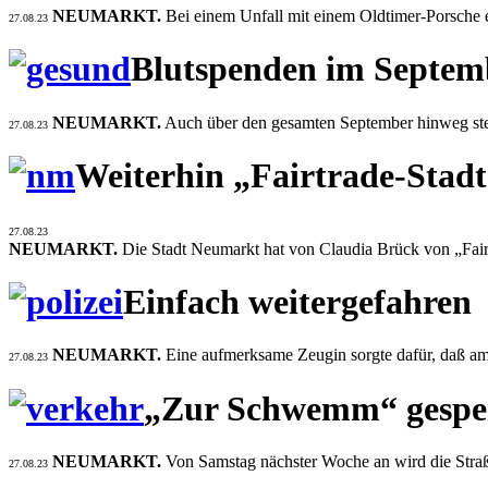
NEUMARKT.
Bei einem Unfall mit einem Oldtimer-Porsche e
27.08.23
Blutspenden im Septem
NEUMARKT.
Auch über den gesamten September hinweg ste
27.08.23
Weiterhin „Fairtrade-Stad
27.08.23
NEUMARKT.
Die Stadt Neumarkt hat von Claudia Brück von „Fairtr
Einfach weitergefahren
NEUMARKT.
Eine aufmerksame Zeugin sorgte dafür, daß am
27.08.23
„Zur Schwemm“ gespe
NEUMARKT.
Von Samstag nächster Woche an wird die Stra
27.08.23