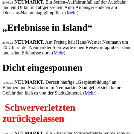
NEUMARKT.
Ein Serien-Auffahrunfall auf der Autobahn
20.05.26
und ein Unfall mit abgerissenem Auto-Anhänger endeten am
Dienstag-Nachmittag glimpflich.
(Mehr)
„Erlebnisse in Island“
NEUMARKT.
Am Freitag hält Hans-Werner Neumann um
20.05.26
20 Uhr in der Neumarkter Sternwarte einen Reisevortrag über Island
und seine Erlebnisse dort.
(Mehr)
Dicht eingesponnen
NEUMARKT.
Derzeit häufige „Gespinstbildung“ an
19.05.26
Bäumen und Sträuchern im Neumarkter Stadtgebiet stellt keine
Gefahr dar, hieß es von der Stadtgärtnerei.
(Mehr)
Schwerverletzten
zurückgelassen
NEUMARKT.
Ein 24jähriger Motorradfahrer wurde schwer
19.05.26