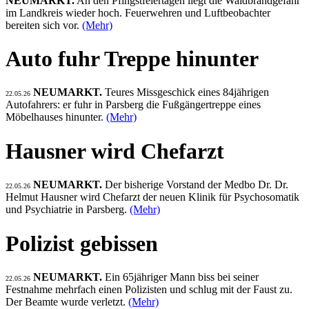
NEUMARKT.
An den Pfingstfeiertagen liegt die Waldbrandgefahr
im Landkreis wieder hoch. Feuerwehren und Luftbeobachter
bereiten sich vor.
(Mehr)
Auto fuhr Treppe hinunter
NEUMARKT.
Teures Missgeschick eines 84jährigen
22.05.26
Autofahrers: er fuhr in Parsberg die Fußgängertreppe eines
Möbelhauses hinunter.
(Mehr)
Hausner wird Chefarzt
NEUMARKT.
Der bisherige Vorstand der Medbo Dr. Dr.
22.05.26
Helmut Hausner wird Chefarzt der neuen Klinik für Psychosomatik
und Psychiatrie in Parsberg.
(Mehr)
Polizist gebissen
NEUMARKT.
Ein 65jähriger Mann biss bei seiner
22.05.26
Festnahme mehrfach einen Polizisten und schlug mit der Faust zu.
Der Beamte wurde verletzt.
(Mehr)