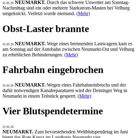
NEUMARKT.
Durch das schwere Unwetter am Sonntag-
31.05.26
Nachmittag sind ein oder mehrere Starkstrom-Masten bei Velburg
umgeknickt. Verletzt wurde niemand.
(Mehr)
Obst-Laster brannte
NEUMARKT.
Wege eines brennenden Lastwagens kam es
31.05.26
am Sonntag auf der Autobahn zwischen Neumarkt-Ost und Velburg
zu erheblichen Behinderungen.
(Mehr)
Fahrbahn eingebrochen
NEUMARKT.
Wegen eines Fahrbahneinbruchs und der
31.05.26
dafür notwendigen Kanalreparaturen wird der Deininger Weg in
Neumarkt in einem Teilstück gesperrt.
(Mehr)
Vier Blutspendetermine
31.05.26
NEUMARKT.
Zum bevorstehenden Weltblutspendetag im Juni
bietet das Rote Kreuz im Landkreis Neumarkt vier