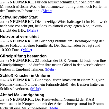
NEUMARKT.
Für den Musiknachmittag für Senioren am
23.04.14
Mittwoch nächster Woche im Johanneszentrum gibt es noch Karten in
der Touristen-Information.
(Mehr)
Schwungvoller Start
NEUMARKT.
Die derzeitige Wirtschaftslage ist im Handwerk
23.04.14
nach wie vor sehr gut, heißt es im aktuell vorgelegten Konjunktur-
Bericht der IHK.
(Mehr)
Holzvorrat vernichtet
NEUMARKT.
In Buchberg brannte am Dienstag-Mittag der
23.04.14
ganze Holzvorrat einer Familie ab. Der Sachschaden beträgt rund
10.000 Euro.
(Mehr)
Gürtelprüfung bestanden
NEUMARKT.
22 Judokas der DJK Neumarkt bestanden ihre
23.04.14
Gürtelprüfungen und durften ihre neuen Gürtel in den verschiedenen
Farben in Empfang nehmen.
(Mehr)
Schloß-Knacker in Uniform
NEUMARKT.
Bundespolizisten knackten in einem Zug von
23.04.14
Neumarkt nach Nürnberg ein Fahrradschloß - der Besitzer hatte den
Schlüssel verloren.
(Mehr)
Abt bei Maikundgebung
NEUMARKT.
Der Kreisverband Neumarkt der KAB
23.04.14
veranstaltet in Kooperation mit der Arbeitnehmerpastoral im Bistum
Eichstätt eine Maikundgebung.
(Mehr)