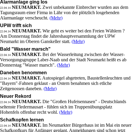
Alarmanlage ging los
NEUMARKT.
Zwei unbekannte Einbrecher wurden aus dem
22.04.14
Tagungsraum einer Firma in Lähr von der plötzlich losgehenden
Alarmanlage verscheucht.
(Mehr)
UPW trifft sich
NEUMARKT.
Wie geht es weiter bei den Freien Wählern ?
22.04.14
Am Donnerstag findet die Jahreshauptversammlung der UPW
Neumarkt im Oberen Ganskeller statt.
(Mehr)
Bald "Wasser marsch"
NEUMARKT.
Bei der Wasserleitung zwischen der Wasser-
22.04.14
Versorgungsgruppe Laber-Naab und der Stadt Neumarkt heißt es ab
Donnerstag "Wasser marsch".
(Mehr)
Daneben benommen
NEUMARKT.
Autospiegel abgetreten, Baustellenleuchten und
22.04.14
"Bayern"-Fahnen geklaut - an Ostern benahmen sich etliche
Zeitgenossen daneben.
(Mehr)
Neuer Rekord
NEUMARKT.
Die "Großen Hufeisennasen" - Deutschlands
22.04.14
seltenste Fledermausart - fühlen sich im Truppenübungsplatz
Hohenfels offenbar recht wohl.
(Mehr)
Schafkopfen lernen
NEUMARKT.
Im Neumarkter Bürgerhaus ist im Mai ein neuer
22.04.14
Schafkopfkurs für Anfänger geplant. Anmeldungen sind schon jetzt