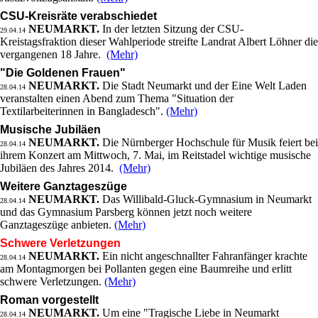
CSU-Kreisräte verabschiedet
NEUMARKT.
In der letzten Sitzung der CSU-
29.04.14
Kreistagsfraktion dieser Wahlperiode streifte Landrat Albert Löhner die
vergangenen 18 Jahre.
(Mehr)
"Die Goldenen Frauen"
NEUMARKT.
Die Stadt Neumarkt und der Eine Welt Laden
28.04.14
veranstalten einen Abend zum Thema "Situation der
Textilarbeiterinnen in Bangladesch".
(Mehr)
Musische Jubiläen
NEUMARKT.
Die Nürnberger Hochschule für Musik feiert bei
28.04.14
ihrem Konzert am Mittwoch, 7. Mai, im Reitstadel wichtige musische
Jubiläen des Jahres 2014.
(Mehr)
Weitere Ganztageszüge
NEUMARKT.
Das Willibald-Gluck-Gymnasium in Neumarkt
28.04.14
und das Gymnasium Parsberg können jetzt noch weitere
Ganztageszüge anbieten.
(Mehr)
Schwere Verletzungen
NEUMARKT.
Ein nicht angeschnallter Fahranfänger krachte
28.04.14
am Montagmorgen bei Pollanten gegen eine Baumreihe und erlitt
schwere Verletzungen.
(Mehr)
Roman vorgestellt
NEUMARKT.
Um eine "Tragische Liebe in Neumarkt
28.04.14