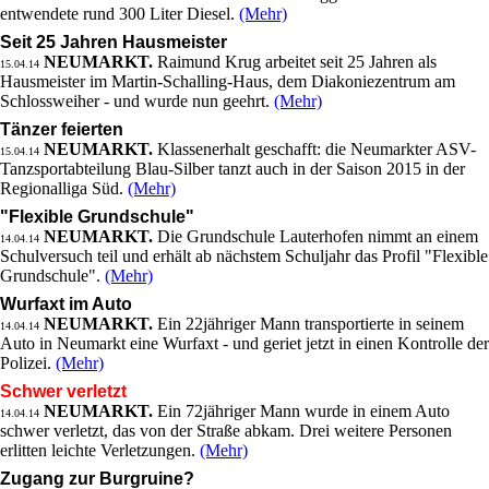
entwendete rund 300 Liter Diesel.
(Mehr)
Seit 25 Jahren Hausmeister
NEUMARKT.
Raimund Krug arbeitet seit 25 Jahren als
15.04.14
Hausmeister im Martin-Schalling-Haus, dem Diakoniezentrum am
Schlossweiher - und wurde nun geehrt.
(Mehr)
Tänzer feierten
NEUMARKT.
Klassenerhalt geschafft: die Neumarkter ASV-
15.04.14
Tanzsportabteilung Blau-Silber tanzt auch in der Saison 2015 in der
Regionalliga Süd.
(Mehr)
"Flexible Grundschule"
NEUMARKT.
Die Grundschule Lauterhofen nimmt an einem
14.04.14
Schulversuch teil und erhält ab nächstem Schuljahr das Profil "Flexible
Grundschule".
(Mehr)
Wurfaxt im Auto
NEUMARKT.
Ein 22jähriger Mann transportierte in seinem
14.04.14
Auto in Neumarkt eine Wurfaxt - und geriet jetzt in einen Kontrolle der
Polizei.
(Mehr)
Schwer verletzt
NEUMARKT.
Ein 72jähriger Mann wurde in einem Auto
14.04.14
schwer verletzt, das von der Straße abkam. Drei weitere Personen
erlitten leichte Verletzungen.
(Mehr)
Zugang zur Burgruine?