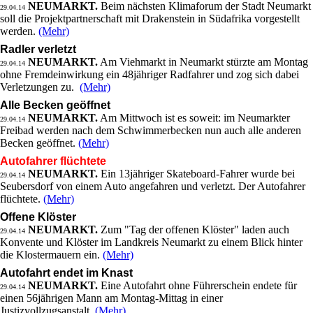
NEUMARKT.
Beim nächsten Klimaforum der Stadt Neumarkt
29.04.14
soll die Projektpartnerschaft mit Drakenstein in Südafrika vorgestellt
werden.
(Mehr)
Radler verletzt
NEUMARKT.
Am Viehmarkt in Neumarkt stürzte am Montag
29.04.14
ohne Fremdeinwirkung ein 48jähriger Radfahrer und zog sich dabei
Verletzungen zu.
(Mehr)
Alle Becken geöffnet
NEUMARKT.
Am Mittwoch ist es soweit: im Neumarkter
29.04.14
Freibad werden nach dem Schwimmerbecken nun auch alle anderen
Becken geöffnet.
(Mehr)
Autofahrer flüchtete
NEUMARKT.
Ein 13jähriger Skateboard-Fahrer wurde bei
29.04.14
Seubersdorf von einem Auto angefahren und verletzt. Der Autofahrer
flüchtete.
(Mehr)
Offene Klöster
NEUMARKT.
Zum "Tag der offenen Klöster" laden auch
29.04.14
Konvente und Klöster im Landkreis Neumarkt zu einem Blick hinter
die Klostermauern ein.
(Mehr)
Autofahrt endet im Knast
NEUMARKT.
Eine Autofahrt ohne Führerschein endete für
29.04.14
einen 56jährigen Mann am Montag-Mittag in einer
Justizvollzugsanstalt.
(Mehr)