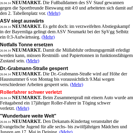
NEUMARKT.
Die Fußballdamen des SV Stauf gewannen
26.04.14
gegen die Sportfreunde Bieswang mit 4:0 und arbeiteten sich damit auf
den 2. Tabellenplatz vor.
(Mehr)
ASV siegt auswärts
NEUMARKT.
Es geht doch: im verzweifelten Abstiegskampf
26.04.14
in der Bayernliga gelingt dem ASV Neumarkt bei der SpVgg Selbitz
ein 0:3-Aufwärtssieg.
(Mehr)
Notfalls Tonne ersetzen
NEUMARKT.
Damit die Müllabfuhr ordnungsgemäß erledigt
26.04.14
werden kann, müssen Restmüll- und Papiertonnen in funktionsfähigem
Zustand sein.
(Mehr)
Dr.-Grabmann-Straße gesperrt
NEUMARKT.
Die Dr.-Grabmann-Straße wird auf Höhe der
26.04.14
Hausnummer 6 von Montag bis voraussichtlich 9.Mai wegen
verschiedener Arbeiten gesperrt sein.
(Mehr)
Rollerfahrer schwer verletzt
NEUMARKT.
Beim Zusammenprall mit einem Auto wurde am
26.04.14
Feitagabend ein 17jähriger Roller-Fahrer in Töging schwer
verletzt.
(Mehr)
"Wunderbare weite Welt"
NEUMARKT.
Den Dekanats-Kindertag veranstaltet die
26.04.14
Evangelische Jugend für alle sechs- bis zwölfjährigen Mädchen und
Jungen am 17. Mai in Deining.
(Mehr)