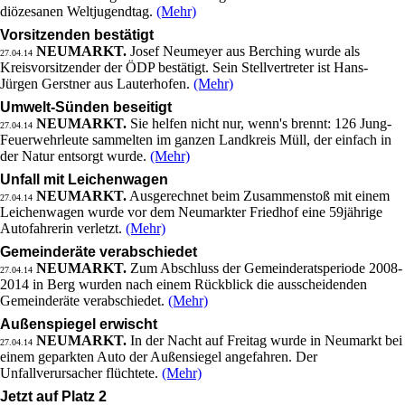
diözesanen Weltjugendtag.
(Mehr)
Vorsitzenden bestätigt
NEUMARKT.
Josef Neumeyer aus Berching wurde als
27.04.14
Kreisvorsitzender der ÖDP bestätigt. Sein Stellvertreter ist Hans-
Jürgen Gerstner aus Lauterhofen.
(Mehr)
Umwelt-Sünden beseitigt
NEUMARKT.
Sie helfen nicht nur, wenn's brennt: 126 Jung-
27.04.14
Feuerwehrleute sammelten im ganzen Landkreis Müll, der einfach in
der Natur entsorgt wurde.
(Mehr)
Unfall mit Leichenwagen
NEUMARKT.
Ausgerechnet beim Zusammenstoß mit einem
27.04.14
Leichenwagen wurde vor dem Neumarkter Friedhof eine 59jährige
Autofahrerin verletzt.
(Mehr)
Gemeinderäte verabschiedet
NEUMARKT.
Zum Abschluss der Gemeinderatsperiode 2008-
27.04.14
2014 in Berg wurden nach einem Rückblick die ausscheidenden
Gemeinderäte verabschiedet.
(Mehr)
Außenspiegel erwischt
NEUMARKT.
In der Nacht auf Freitag wurde in Neumarkt bei
27.04.14
einem geparkten Auto der Außensiegel angefahren. Der
Unfallverursacher flüchtete.
(Mehr)
Jetzt auf Platz 2