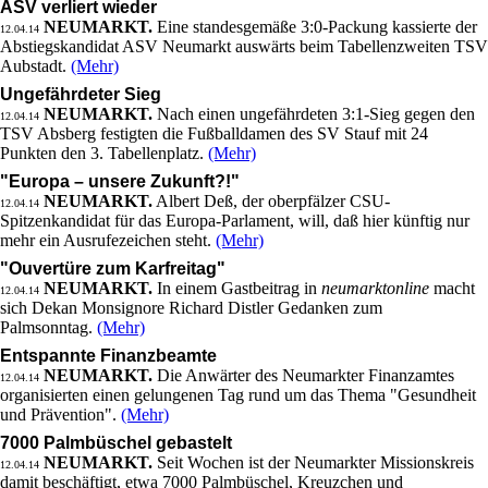
ASV verliert wieder
NEUMARKT.
Eine standesgemäße 3:0-Packung kassierte der
12.04.14
Abstiegskandidat ASV Neumarkt auswärts beim Tabellenzweiten TSV
Aubstadt.
(Mehr)
Ungefährdeter Sieg
NEUMARKT.
Nach einen ungefährdeten 3:1-Sieg gegen den
12.04.14
TSV Absberg festigten die Fußballdamen des SV Stauf mit 24
Punkten den 3. Tabellenplatz.
(Mehr)
"Europa – unsere Zukunft?!"
NEUMARKT.
Albert Deß, der oberpfälzer CSU-
12.04.14
Spitzenkandidat für das Europa-Parlament, will, daß hier künftig nur
mehr ein Ausrufezeichen steht.
(Mehr)
"Ouvertüre zum Karfreitag"
NEUMARKT.
In einem Gastbeitrag in
neumarktonline
macht
12.04.14
sich Dekan Monsignore Richard Distler Gedanken zum
Palmsonntag.
(Mehr)
Entspannte Finanzbeamte
NEUMARKT.
Die Anwärter des Neumarkter Finanzamtes
12.04.14
organisierten einen gelungenen Tag rund um das Thema "Gesundheit
und Prävention".
(Mehr)
7000 Palmbüschel gebastelt
NEUMARKT.
Seit Wochen ist der Neumarkter Missionskreis
12.04.14
damit beschäftigt, etwa 7000 Palmbüschel, Kreuzchen und