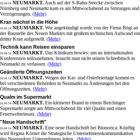
NEUMARKT.
Auch auf der S-Bahn-Strecke zwischen
16.04.14
Nürnberg und Neumarkt kam es am Mittwochabend zu Störungen und
Verzögerungen.
(Mehr)
Kran wächst in die Höhe
NEUMARKT.
Wie angekündigt wurde von der Firma Bögl an
16.04.14
der Baustelle des Neuen Marktes mit großem technischen Aufwand ein
dritter Kran aufgestellt.
(Mehr)
Technik kann Reisen einsparen
NEUMARKT.
Das Klinikum bewies: um an internationalen
16.04.14
Konferenzen teilzunehmen, braucht man nicht seinen Schreibtisch in
Neumarkt zu verlassen.
(Mehr)
Geänderte Öffnungszeiten
NEUMARKT.
Wegen der Kar- und Osterfeiertage kommt es
16.04.14
bei verschiedenen Behörden in Neumarkt zu Änderungen bei den
Öffnungszeiten.
(Mehr)
Qualm im Supermarkt
NEUMARKT.
Ein kleinerer Brand in einem Berchinger
16.04.14
Supermarkt sorgte am Mittwochabend für viel Qualm und einen
Feuerwehreinsatz.
(Mehr)
"Neue Handschrift"
NEUMARKT.
Eine neue Handschrift bei Bionorica: Künftig
16.04.14
wird Regina Körner die Strategische Unternehmenskommunikation
des Neumarkter Unternehmens leiten.
(Mehr)