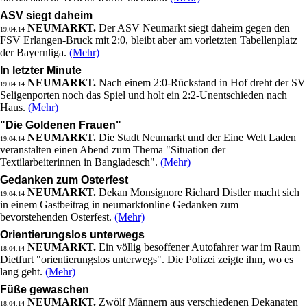
ASV siegt daheim
NEUMARKT.
Der ASV Neumarkt siegt daheim gegen den
19.04.14
FSV Erlangen-Bruck mit 2:0, bleibt aber am vorletzten Tabellenplatz
der Bayernliga.
(Mehr)
In letzter Minute
NEUMARKT.
Nach einem 2:0-Rückstand in Hof dreht der SV
19.04.14
Seligenporten noch das Spiel und holt ein 2:2-Unentschieden nach
Haus.
(Mehr)
"Die Goldenen Frauen"
NEUMARKT.
Die Stadt Neumarkt und der Eine Welt Laden
19.04.14
veranstalten einen Abend zum Thema "Situation der
Textilarbeiterinnen in Bangladesch".
(Mehr)
Gedanken zum Osterfest
NEUMARKT.
Dekan Monsignore Richard Distler macht sich
19.04.14
in einem Gastbeitrag in neumarktonline Gedanken zum
bevorstehenden Osterfest.
(Mehr)
Orientierungslos unterwegs
NEUMARKT.
Ein völlig besoffener Autofahrer war im Raum
18.04.14
Dietfurt "orientierungslos unterwegs". Die Polizei zeigte ihm, wo es
lang geht.
(Mehr)
Füße gewaschen
NEUMARKT.
Zwölf Männern aus verschiedenen Dekanaten
18.04.14