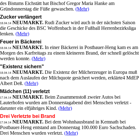
des Bistums Eichstätt hat Bischof Gregor Maria Hanke am
Gründonnerstag die Füße gewaschen.
(Mehr)
Zucker verlängert
NEUMARKT.
Rudi Zucker wird auch in der nächsten Saison
18.04.14
die Geschicke des BSC Woffenbach in der Fußball Herrenbezirksliga
lenken.
(Mehr)
Feuer in Bäckerei
NEUMARKT.
In einer Bäckerei in Postbauer-Heng kam es am
18.04.14
Morgen des Karfreitags zu einem kleineren Brand, der schnell gelöscht
werden konnte.
(Mehr)
"Existenz sichern"
NEUMARKT.
Die Existenz der Milcherzeuger in Europa muß
18.04.14
nach dem Auslaufen der Milchquote gesichert werden, erklärte4 MdEP
Albert Deß.
(Mehr)
Mädchen (11) verletzt
NEUMARKT.
Beim Zusammenstoß zweier Autos bei
17.04.14
Lauterhofen wurden am Donnerstagabend drei Menschen verletzt -
darunter ein elfjähriges Kind.
(Mehr)
Drei Verletzte bei Brand
NEUMARKT.
Bei dem Wohnhausbrand in Kemnath bei
17.04.14
Postbauer-Heng entstand am Donnerstag 100.000 Euro Sachschaden.
Drei Menschen wurden verletzt.
(Mehr)