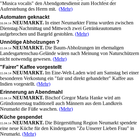
"Musica vocalis" den Abendgottesdienst zum Hochfest der
Auferstehung des Herrn mit.
(Mehr)
Automaten geknackt
NEUMARKT.
In einer Neumarkter Firma wurden zwischen
16.04.14
Dienstag-Nachmittag und Mittwoch zwei Getränkeautomaten
aufgebrochen und Bargeld gestohlen.
(Mehr)
Unnötige Abholzungen ?
NEUMARKT.
Die Baum-Abholzungen im ehemaligen
15.04.14
Landesgartenschau-Gelände wären nach Meinung von Naturschützern
nicht notwendig gewesen.
(Mehr)
"Fairer" Kaffee vorgestellt
NEUMARKT.
Im Eine-Welt-Laden wird am Samstag bei einer
15.04.14
besonderen Verkostung ein "fair und direkt gehandelter" Kaffee aus
Indien vorgestellt.
(Mehr)
Erinnerung an Abendmahl
NEUMARKT.
Bischof Gregor Maria Hanke wird am
15.04.14
Gründonnerstag traditionell auch Männern aus dem Landkreis
Neumarkt die Füße waschen.
(Mehr)
Küche gespendet
NEUMARKT.
Die Bürgerstiftung Region Neumarkt spendete
15.04.14
eine neue Küche für den Kindergarten "Zu Unserer Lieben Frau" in
Neumarkt.
(Mehr)