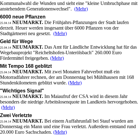
Kommunalwahl die Wunden und sieht eine "kleine Umbruchphase mit
anstehendem Generationenwechsel".
(Mehr)
6000 neue Pflanzen
NEUMARKT.
Die Frühjahrs-Pflanzungen der Stadt laufen
25.04.14
derzeit. Heuer werden insgesamt über 6000 Pflanzen von der
Stadtgärtnerei neu gesetzt.
(Mehr)
Geld für Wege
NEUMARKT.
Das Amt für Ländliche Entwicklung hat für das
25.04.14
Wegebauprojekt "Reicheltshofen-Unterölsbach" 260.000 Euro
Fördermittel freigegeben.
(Mehr)
Mit Tempo 168 geblitzt
NEUMARKT.
Mit zwei Monaten Fahrverbot muß ein
25.04.14
Motorradfahrer rechnen, der am Donnerstag bei Mühlhausen mit 168
Stundenkilometern geblitzt wurde.
(Mehr)
"Wichtiges Signal"
NEUMARKT.
Im Maiaufruf der CSA wird in diesem Jahr
25.04.14
besonders die niedrige Arbeitslosenquote im Landkreis hervorgehoben.
(Mehr)
Zwei Verletzte
NEUMARKT.
Bei einem Auffahrunfall bei Stauf wurden am
25.04.14
Donnerstag ein Mann und eine Frau verletzt. Außerdem entstand rund
20.000 Euro Sachschaden.
(Mehr)