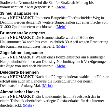
Stadtwerke Neumarkt wird die Staufer Straße ab Montag bis
voraussichtlich 2.Mai gesperrt sein.
(Mehr)
39 neu Bauparzellen
NEUMARKT.
Im neuen Baugebiet Oberbuchfelder Weg in
23.04.14
Deining werden derzeit 39 weitere Bauparzellen auf einer Fläche von
31.000 Quadratmetern erschlossen.
(Mehr)
Brunnenstraße gesperrt
NEUMARKT.
Die Brunnenstraße wird auf Höhe der
23.04.14
Hausnummer 34 noch bis voraussichtlich 30.April wegen Erneuerung
des Kanalhausanschlusses gesperrt.
(Mehr)
Züge fahren langsamer
NEUMARKT.
Wegen eines Polizeieinsatzes am Nürnberger
22.04.14
Hauptbahnhof drohten am Dienstag-Nachmittag auch Verzögerungen
der Züge von und nach Neumarkt.
(Mehr)
Delegierte benennen
NEUMARKT.
Nach den Pfarrgemeinderatswahlen im Februar
22.04.14
erfolgt nun auch im Landkreis die Konstituierung der neuen
Dekanatsräte Anfang Mai.
(Mehr)
Altmodischer Hacker
NEUMARKT.
Ein Unbekannter hat in Pavelsbach das in
22.04.14
einem Teilstück oberirdisch verlegte Glasfaserkabel für das Internet
durchgehackt.
(Mehr)