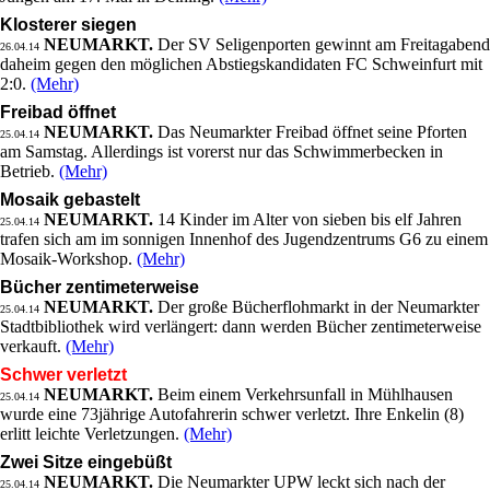
Klosterer siegen
NEUMARKT.
Der SV Seligenporten gewinnt am Freitagabend
26.04.14
daheim gegen den möglichen Abstiegskandidaten FC Schweinfurt mit
2:0.
(Mehr)
Freibad öffnet
NEUMARKT.
Das Neumarkter Freibad öffnet seine Pforten
25.04.14
am Samstag. Allerdings ist vorerst nur das Schwimmerbecken in
Betrieb.
(Mehr)
Mosaik gebastelt
NEUMARKT.
14 Kinder im Alter von sieben bis elf Jahren
25.04.14
trafen sich am im sonnigen Innenhof des Jugendzentrums G6 zu einem
Mosaik-Workshop.
(Mehr)
Bücher zentimeterweise
NEUMARKT.
Der große Bücherflohmarkt in der Neumarkter
25.04.14
Stadtbibliothek wird verlängert: dann werden Bücher zentimeterweise
verkauft.
(Mehr)
Schwer verletzt
NEUMARKT.
Beim einem Verkehrsunfall in Mühlhausen
25.04.14
wurde eine 73jährige Autofahrerin schwer verletzt. Ihre Enkelin (8)
erlitt leichte Verletzungen.
(Mehr)
Zwei Sitze eingebüßt
NEUMARKT.
Die Neumarkter UPW leckt sich nach der
25.04.14