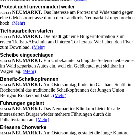
Protest geht unvermindert weiter
NEUMARKT.
Das Interesse am Protest und Widerstand gegen
16.04.14
eine Gleichstromtrasse durch den Landkreis Neumarkt ist ungebrochen
hoch.
(Mehr)
Tiefbauarbeiten starten
NEUMARKT.
Die Stadt gibt eine Bürgerinformation zum
16.04.14
ersten Tiefbau-Abschnitt am Unteren Tor heraus. Wir haben den Flyer
zum Download.
(Mehr)
Scheibe eingeschlagen
NEUMARKT.
Ein Unbekannter schlug die Seitenscheibe eines
16.04.14
im Wald geparkten Autos ein, weil ein Geldbeutel gut sichtbar im
Wagen lag.
(Mehr)
Benefiz-Schafkopfrennen
NEUMARKT.
Am Ostersonntag findet im Gasthaus Schöll in
16.04.14
Röckersbühl das traditionelle Schafkopfrennen der Jungen Union
Berngau-Röckersbühl statt.
(Mehr)
Führungen geplant
NEUMARKT.
Das Neumarkter Klinikum bietet für alle
16.04.14
interessierten Bürger wieder mehrere Führungen durch die
Palliativstation an.
(Mehr)
Erlesene Chorwerke
NEUMARKT.
Am Ostersonntag gestaltet die junge Kantorei
16.04.14