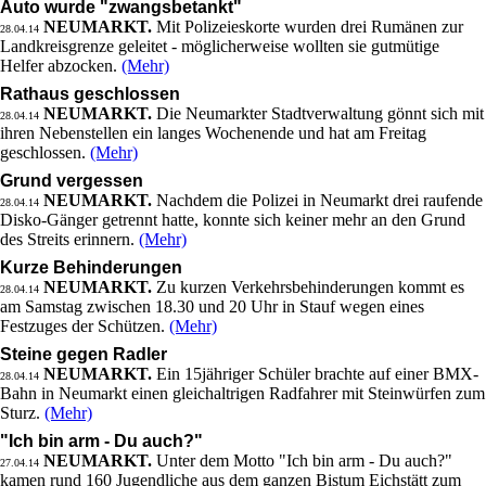
Auto wurde "zwangsbetankt"
NEUMARKT.
Mit Polizeieskorte wurden drei Rumänen zur
28.04.14
Landkreisgrenze geleitet - möglicherweise wollten sie gutmütige
Helfer abzocken.
(Mehr)
Rathaus geschlossen
NEUMARKT.
Die Neumarkter Stadtverwaltung gönnt sich mit
28.04.14
ihren Nebenstellen ein langes Wochenende und hat am Freitag
geschlossen.
(Mehr)
Grund vergessen
NEUMARKT.
Nachdem die Polizei in Neumarkt drei raufende
28.04.14
Disko-Gänger getrennt hatte, konnte sich keiner mehr an den Grund
des Streits erinnern.
(Mehr)
Kurze Behinderungen
NEUMARKT.
Zu kurzen Verkehrsbehinderungen kommt es
28.04.14
am Samstag zwischen 18.30 und 20 Uhr in Stauf wegen eines
Festzuges der Schützen.
(Mehr)
Steine gegen Radler
NEUMARKT.
Ein 15jähriger Schüler brachte auf einer BMX-
28.04.14
Bahn in Neumarkt einen gleichaltrigen Radfahrer mit Steinwürfen zum
Sturz.
(Mehr)
"Ich bin arm - Du auch?"
NEUMARKT.
Unter dem Motto "Ich bin arm - Du auch?"
27.04.14
kamen rund 160 Jugendliche aus dem ganzen Bistum Eichstätt zum