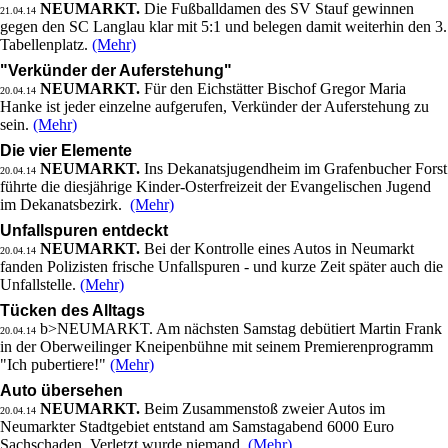
NEUMARKT.
Die Fußballdamen des SV Stauf gewinnen
21.04.14
gegen den SC Langlau klar mit 5:1 und belegen damit weiterhin den 3.
Tabellenplatz.
(Mehr)
"Verkünder der Auferstehung"
NEUMARKT.
Für den Eichstätter Bischof Gregor Maria
20.04.14
Hanke ist jeder einzelne aufgerufen, Verkünder der Auferstehung zu
sein.
(Mehr)
Die vier Elemente
NEUMARKT.
Ins Dekanatsjugendheim im Grafenbucher Forst
20.04.14
führte die diesjährige Kinder-Osterfreizeit der Evangelischen Jugend
im Dekanatsbezirk.
(Mehr)
Unfallspuren entdeckt
NEUMARKT.
Bei der Kontrolle eines Autos in Neumarkt
20.04.14
fanden Polizisten frische Unfallspuren - und kurze Zeit später auch die
Unfallstelle.
(Mehr)
Tücken des Alltags
b>NEUMARKT. Am nächsten Samstag debütiert Martin Frank
20.04.14
in der Oberweilinger Kneipenbühne mit seinem Premierenprogramm
"Ich pubertiere!"
(Mehr)
Auto übersehen
NEUMARKT.
Beim Zusammenstoß zweier Autos im
20.04.14
Neumarkter Stadtgebiet entstand am Samstagabend 6000 Euro
Sachschaden. Verletzt wurde niemand.
(Mehr)