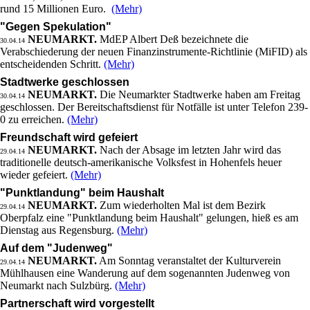
rund 15 Millionen Euro.
(Mehr)
"Gegen Spekulation"
NEUMARKT.
MdEP Albert Deß bezeichnete die
30.04.14
Verabschiederung der neuen Finanzinstrumente-Richtlinie (MiFID) als
entscheidenden Schritt.
(Mehr)
Stadtwerke geschlossen
NEUMARKT.
Die Neumarkter Stadtwerke haben am Freitag
30.04.14
geschlossen. Der Bereitschaftsdienst für Notfälle ist unter Telefon 239-
0 zu erreichen.
(Mehr)
Freundschaft wird gefeiert
NEUMARKT.
Nach der Absage im letzten Jahr wird das
29.04.14
traditionelle deutsch-amerikanische Volksfest in Hohenfels heuer
wieder gefeiert.
(Mehr)
"Punktlandung" beim Haushalt
NEUMARKT.
Zum wiederholten Mal ist dem Bezirk
29.04.14
Oberpfalz eine "Punktlandung beim Haushalt" gelungen, hieß es am
Dienstag aus Regensburg.
(Mehr)
Auf dem "Judenweg"
NEUMARKT.
Am Sonntag veranstaltet der Kulturverein
29.04.14
Mühlhausen eine Wanderung auf dem sogenannten Judenweg von
Neumarkt nach Sulzbürg.
(Mehr)
Partnerschaft wird vorgestellt