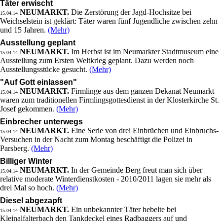
Täter erwischt
NEUMARKT.
Die Zerstörung der Jagd-Hochsitze bei
15.04.14
Weichselstein ist geklärt: Täter waren fünf Jugendliche zwischen zehn
und 15 Jahren.
(Mehr)
Ausstellung geplant
NEUMARKT.
Im Herbst ist im Neumarkter Stadtmuseum eine
15.04.14
Ausstellung zum Ersten Weltkrieg geplant. Dazu werden noch
Ausstellungsstücke gesucht.
(Mehr)
"Auf Gott einlassen"
NEUMARKT.
Firmlinge aus dem ganzen Dekanat Neumarkt
15.04.14
waren zum traditionellen Firmlingsgottesdienst in der Klosterkirche St.
Josef gekommen.
(Mehr)
Einbrecher unterwegs
NEUMARKT.
Eine Serie von drei Einbrüchen und Einbruchs-
15.04.14
Versuchen in der Nacht zum Montag beschäftigt die Polizei in
Parsberg.
(Mehr)
Billiger Winter
NEUMARKT.
In der Gemeinde Berg freut man sich über
15.04.14
relative moderate Winterdienstkosten - 2010/2011 lagen sie mehr als
drei Mal so hoch.
(Mehr)
Diesel abgezapft
NEUMARKT.
Ein unbekannter Täter hebelte bei
15.04.14
Kleinalfalterbach den Tankdeckel eines Radbaggers auf und