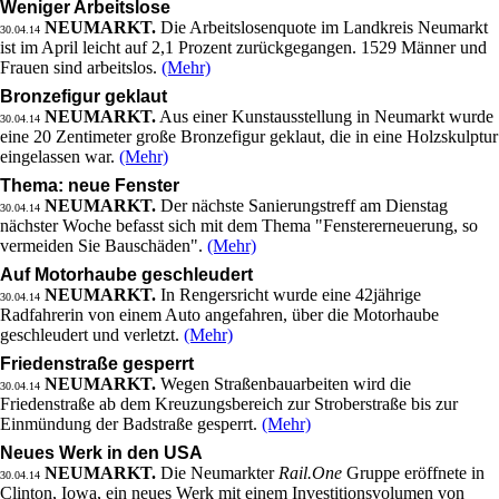
Weniger Arbeitslose
NEUMARKT.
Die Arbeitslosenquote im Landkreis Neumarkt
30.04.14
ist im April leicht auf 2,1 Prozent zurückgegangen. 1529 Männer und
Frauen sind arbeitslos.
(Mehr)
Bronzefigur geklaut
NEUMARKT.
Aus einer Kunstausstellung in Neumarkt wurde
30.04.14
eine 20 Zentimeter große Bronzefigur geklaut, die in eine Holzskulptur
eingelassen war.
(Mehr)
Thema: neue Fenster
NEUMARKT.
Der nächste Sanierungstreff am Dienstag
30.04.14
nächster Woche befasst sich mit dem Thema "Fenstererneuerung, so
vermeiden Sie Bauschäden".
(Mehr)
Auf Motorhaube geschleudert
NEUMARKT.
In Rengersricht wurde eine 42jährige
30.04.14
Radfahrerin von einem Auto angefahren, über die Motorhaube
geschleudert und verletzt.
(Mehr)
Friedenstraße gesperrt
NEUMARKT.
Wegen Straßenbauarbeiten wird die
30.04.14
Friedenstraße ab dem Kreuzungsbereich zur Stroberstraße bis zur
Einmündung der Badstraße gesperrt.
(Mehr)
Neues Werk in den USA
NEUMARKT.
Die Neumarkter
Rail.One
Gruppe eröffnete in
30.04.14
Clinton, Iowa, ein neues Werk mit einem Investitionsvolumen von