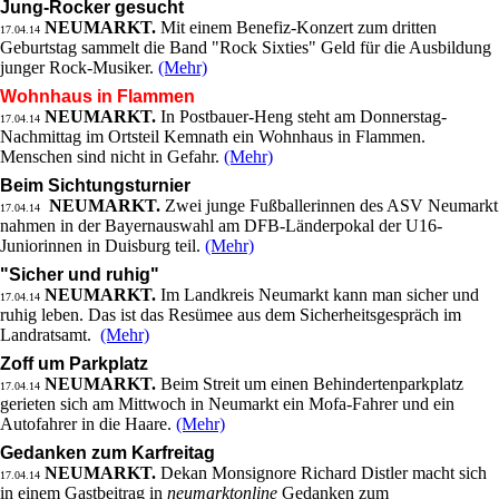
Jung-Rocker gesucht
NEUMARKT.
Mit einem Benefiz-Konzert zum dritten
17.04.14
Geburtstag sammelt die Band "Rock Sixties" Geld für die Ausbildung
junger Rock-Musiker.
(Mehr)
Wohnhaus in Flammen
NEUMARKT.
In Postbauer-Heng steht am Donnerstag-
17.04.14
Nachmittag im Ortsteil Kemnath ein Wohnhaus in Flammen.
Menschen sind nicht in Gefahr.
(Mehr)
Beim Sichtungsturnier
NEUMARKT.
Zwei junge Fußballerinnen des ASV Neumarkt
17.04.14
nahmen in der Bayernauswahl am DFB-Länderpokal der U16-
Juniorinnen in Duisburg teil.
(Mehr)
"Sicher und ruhig"
NEUMARKT.
Im Landkreis Neumarkt kann man sicher und
17.04.14
ruhig leben. Das ist das Resümee aus dem Sicherheitsgespräch im
Landratsamt.
(Mehr)
Zoff um Parkplatz
NEUMARKT.
Beim Streit um einen Behindertenparkplatz
17.04.14
gerieten sich am Mittwoch in Neumarkt ein Mofa-Fahrer und ein
Autofahrer in die Haare.
(Mehr)
Gedanken zum Karfreitag
NEUMARKT.
Dekan Monsignore Richard Distler macht sich
17.04.14
in einem Gastbeitrag in
neumarktonline
Gedanken zum