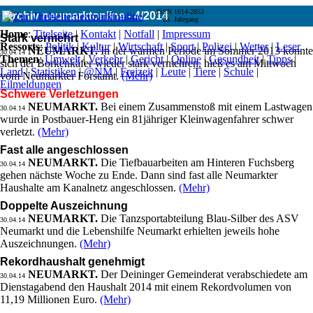
ISSN 1614-2853
Archiv neumarktonline - 4/2014
23. Jahrgang
Home
:
Titelseite
|
Kontakt
|
Notfall
|
Impressum
Stark vermehrt
Ressorts
:
Politik
|
Kultur
|
Wirtschaft
|
Sport
|
Polizei
|
Wetter
|
Leser
NEUMARKT.
In der warmen Periode im Sommer 2013 konnte
30.04.14
Themen
:
Umwelt
|
Verkehr
|
Gericht
|
Online
|
Gesundheit
|
Tipps
|
sich der Borkenkäfer wieder stark vermehren, hieß es am Mittwoch
Land
|
Statistiken
|
@NM
|
Freizeit
|
Leute
|
Tiere
|
Schule
|
vom Neumarkter Forstamt.
(Mehr)
Eilmeldungen
Schwere Verletzungen
NEUMARKT.
Bei einem Zusammenstoß mit einem Lastwagen
30.04.14
wurde in Postbauer-Heng ein 81jähriger Kleinwagenfahrer schwer
verletzt.
(Mehr)
Fast alle angeschlossen
NEUMARKT.
Die Tiefbauarbeiten am Hinteren Fuchsberg
30.04.14
gehen nächste Woche zu Ende. Dann sind fast alle Neumarkter
Haushalte am Kanalnetz angeschlossen.
(Mehr)
Doppelte Auszeichnung
NEUMARKT.
Die Tanzsportabteilung Blau-Silber des ASV
30.04.14
Neumarkt und die Lebenshilfe Neumarkt erhielten jeweils hohe
Auszeichnungen.
(Mehr)
Rekordhaushalt genehmigt
NEUMARKT.
Der Deininger Gemeinderat verabschiedete am
30.04.14
Dienstagabend den Haushalt 2014 mit einem Rekordvolumen von
11,19 Millionen Euro.
(Mehr)