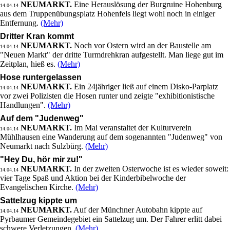
NEUMARKT.
Eine Herauslösung der Burgruine Hohenburg
14.04.14
aus dem Truppenübungsplatz Hohenfels liegt wohl noch in einiger
Entfernung.
(Mehr)
Dritter Kran kommt
NEUMARKT.
Noch vor Ostern wird an der Baustelle am
14.04.14
"Neuen Markt" der dritte Turmdrehkran aufgestellt. Man liege gut im
Zeitplan, hieß es.
(Mehr)
Hose runtergelassen
NEUMARKT.
Ein 24jähriger ließ auf einem Disko-Parplatz
14.04.14
vor zwei Polizisten die Hosen runter und zeigte "exhibitionistische
Handlungen".
(Mehr)
Auf dem "Judenweg"
NEUMARKT.
Im Mai veranstaltet der Kulturverein
14.04.14
Mühlhausen eine Wanderung auf dem sogenannten "Judenweg" von
Neumarkt nach Sulzbürg.
(Mehr)
"Hey Du, hör mir zu!"
NEUMARKT.
In der zweiten Osterwoche ist es wieder soweit:
14.04.14
vier Tage Spaß und Aktion bei der Kinderbibelwoche der
Evangelischen Kirche.
(Mehr)
Sattelzug kippte um
NEUMARKT.
Auf der Münchner Autobahn kippte auf
14.04.14
Pyrbaumer Gemeindegebiet ein Sattelzug um. Der Fahrer erlitt dabei
schwere Verletzungen.
(Mehr)