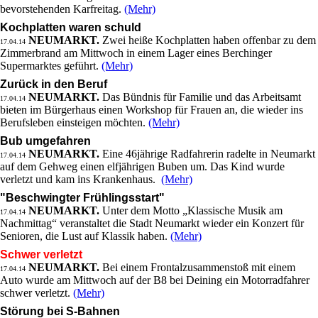
bevorstehenden Karfreitag.
(Mehr)
Kochplatten waren schuld
NEUMARKT.
Zwei heiße Kochplatten haben offenbar zu dem
17.04.14
Zimmerbrand am Mittwoch in einem Lager eines Berchinger
Supermarktes geführt.
(Mehr)
Zurück in den Beruf
NEUMARKT.
Das Bündnis für Familie und das Arbeitsamt
17.04.14
bieten im Bürgerhaus einen Workshop für Frauen an, die wieder ins
Berufsleben einsteigen möchten.
(Mehr)
Bub umgefahren
NEUMARKT.
Eine 46jährige Radfahrerin radelte in Neumarkt
17.04.14
auf dem Gehweg einen elfjährigen Buben um. Das Kind wurde
verletzt und kam ins Krankenhaus.
(Mehr)
"Beschwingter Frühlingsstart"
NEUMARKT.
Unter dem Motto „Klassische Musik am
17.04.14
Nachmittag“ veranstaltet die Stadt Neumarkt wieder ein Konzert für
Senioren, die Lust auf Klassik haben.
(Mehr)
Schwer verletzt
NEUMARKT.
Bei einem Frontalzusammenstoß mit einem
17.04.14
Auto wurde am Mittwoch auf der B8 bei Deining ein Motorradfahrer
schwer verletzt.
(Mehr)
Störung bei S-Bahnen