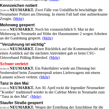
Kennzeichen notiert
NEUMARKT.
Zwei Fälle von Unfallflucht beschäftigte die
23.04.14
Neumarkter Polizei am Dienstag. In einem Fall half eine aufmerksame
Zeugin.
(Mehr)
Mohnweg gesperrt
NEUMARKT.
Noch bis voraussichtlich 9. Mai ist der
23.04.14
Mohnweg in Neumarkt auf Höhe der Hausnummer 2 wegen Arbeiten
an der Gasleitung gesperrt.
(Mehr)
"Verzahnung ist wichtig"
NEUMARKT.
Einen Rückblick auf die Kommunalwahl und
23.04.14
einen Ausblick auf die nächsten Aktivitäten gab es beim CSU-
Ortsverband Pölling-Rittershof.
(Mehr)
Schwer verletzt
NEUMARKT.
Ein Paketfahrer wurde am Dienstag bei
23.04.14
Seubersdorf beim Zusammenprall seines Lieferwagens mit einem
Lastauto schwer verletzt.
(Mehr)
Tanz in den Mai
NEUMARKT.
Am 30. April rockt die legendäre Neumarkter
23.04.14
"Kombo" traditionell wieder in der Cafebar Metro in Neumarkt zum
"Tanz in den Mai".
(Mehr)
Staufer Straße gesperrt
NEUMARKT.
Wegen der Erstellung der Anschlüsse für die
23.04.14