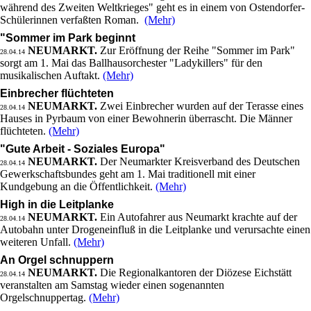
während des Zweiten Weltkrieges" geht es in einem von Ostendorfer-
Schülerinnen verfaßten Roman.
(Mehr)
"Sommer im Park beginnt
NEUMARKT.
Zur Eröffnung der Reihe "Sommer im Park"
28.04.14
sorgt am 1. Mai das Ballhausorchester "Ladykillers" für den
musikalischen Auftakt.
(Mehr)
Einbrecher flüchteten
NEUMARKT.
Zwei Einbrecher wurden auf der Terasse eines
28.04.14
Hauses in Pyrbaum von einer Bewohnerin überrascht. Die Männer
flüchteten.
(Mehr)
"Gute Arbeit - Soziales Europa"
NEUMARKT.
Der Neumarkter Kreisverband des Deutschen
28.04.14
Gewerkschaftsbundes geht am 1. Mai traditionell mit einer
Kundgebung an die Öffentlichkeit.
(Mehr)
High in die Leitplanke
NEUMARKT.
Ein Autofahrer aus Neumarkt krachte auf der
28.04.14
Autobahn unter Drogeneinfluß in die Leitplanke und verursachte einen
weiteren Unfall.
(Mehr)
An Orgel schnuppern
NEUMARKT.
Die Regionalkantoren der Diözese Eichstätt
28.04.14
veranstalten am Samstag wieder einen sogenannten
Orgelschnuppertag.
(Mehr)