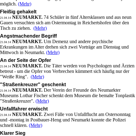
möglich.
(Mehr)
Fleißig gehakelt
NEUMARKT.
74 Schüler in fünf Altersklassen und aus neun
21.04.14
Gauen versuchten sich am Ostermontag in Reichertshofen über den
Tisch zu ziehen.
(Mehr)
Angstmachender Begriff
NEUMARKT.
Um Demenz und andere psychische
21.04.14
Erkrankungen im Alter drehen sich zwei Vorträge am Dienstag und
Mittwoch in Neumarkt.
(Mehr)
An der Seite der Opfer
NEUMARKT.
Die Täter werden von Psychologen und Ärzten
21.04.14
betreut - um die Opfer von Verbrechen kümmert sich häufig nur der
"Weiße Ring".
(Mehr)
"Straßenkreuzer" geschenkt
NEUMARKT.
Der Verein der Freunde des Neumarkter
21.04.14
Museums Lothar Fischer schenkt dem Museum die bemalte Tonplastik
"Straßenkreuzer".
(Mehr)
Unfallfahrer erwischt
NEUMARKT.
Zwei Fälle von Unfallflucht am Ostersonntag
21.04.14
und -montag in Postbauer-Heng und Neumarkt konnte die Polizei
schnell klären.
(Mehr)
Klarer Sieg