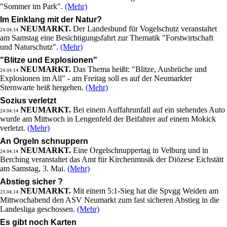
"Sommer im Park".
(Mehr)
Im Einklang mit der Natur?
NEUMARKT.
Der Landesbund für Vogelschutz veranstaltet
24.04.14
am Samstag eine Besichtigungsfahrt zur Thematik "Forstwirtschaft
und Naturschutz".
(Mehr)
"Blitze und Explosionen"
NEUMARKT.
Das Thema heißt: "Blitze, Ausbrüche und
24.04.14
Explosionen im All" - am Freitag soll es auf der Neumarkter
Sternwarte heiß hergehen.
(Mehr)
Sozius verletzt
NEUMARKT.
Bei einem Auffahrunfall auf ein stehendes Auto
24.04.14
wurde am Mittwoch in Lengenfeld der Beifahrer auf einem Mokick
verletzt.
(Mehr)
An Orgeln schnuppern
NEUMARKT.
Eine Orgelschnuppertag in Velburg und in
24.04.14
Berching veranstaltet das Amt für Kirchenmusik der Diözese Eichstätt
am Samstag, 3. Mai.
(Mehr)
Abstieg sicher ?
NEUMARKT.
Mit einem 5:1-Sieg hat die Spvgg Weiden am
23.04.14
Mittwochabend den ASV Neumarkt zum fast sicheren Abstieg in die
Landesliga geschossen.
(Mehr)
Es gibt noch Karten