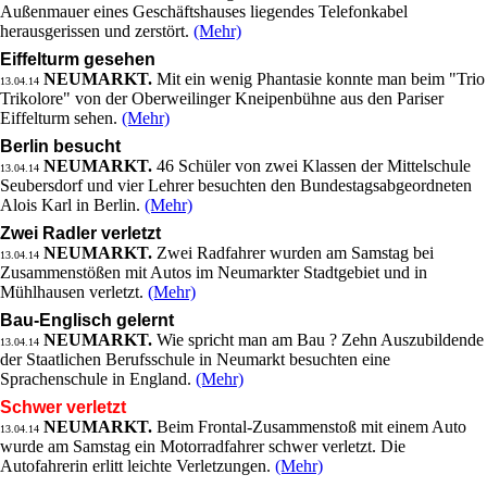
Außenmauer eines Geschäftshauses liegendes Telefonkabel
herausgerissen und zerstört.
(Mehr)
Eiffelturm gesehen
NEUMARKT.
Mit ein wenig Phantasie konnte man beim "Trio
13.04.14
Trikolore" von der Oberweilinger Kneipenbühne aus den Pariser
Eiffelturm sehen.
(Mehr)
Berlin besucht
NEUMARKT.
46 Schüler von zwei Klassen der Mittelschule
13.04.14
Seubersdorf und vier Lehrer besuchten den Bundestagsabgeordneten
Alois Karl in Berlin.
(Mehr)
Zwei Radler verletzt
NEUMARKT.
Zwei Radfahrer wurden am Samstag bei
13.04.14
Zusammenstößen mit Autos im Neumarkter Stadtgebiet und in
Mühlhausen verletzt.
(Mehr)
Bau-Englisch gelernt
NEUMARKT.
Wie spricht man am Bau ? Zehn Auszubildende
13.04.14
der Staatlichen Berufsschule in Neumarkt besuchten eine
Sprachenschule in England.
(Mehr)
Schwer verletzt
NEUMARKT.
Beim Frontal-Zusammenstoß mit einem Auto
13.04.14
wurde am Samstag ein Motorradfahrer schwer verletzt. Die
Autofahrerin erlitt leichte Verletzungen.
(Mehr)