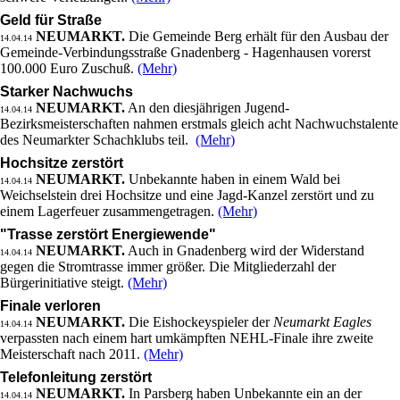
Geld für Straße
NEUMARKT.
Die Gemeinde Berg erhält für den Ausbau der
14.04.14
Gemeinde-Verbindungsstraße Gnadenberg - Hagenhausen vorerst
100.000 Euro Zuschuß.
(Mehr)
Starker Nachwuchs
NEUMARKT.
An den diesjährigen Jugend-
14.04.14
Bezirksmeisterschaften nahmen erstmals gleich acht Nachwuchstalente
des Neumarkter Schachklubs teil.
(Mehr)
Hochsitze zerstört
NEUMARKT.
Unbekannte haben in einem Wald bei
14.04.14
Weichselstein drei Hochsitze und eine Jagd-Kanzel zerstört und zu
einem Lagerfeuer zusammengetragen.
(Mehr)
"Trasse zerstört Energiewende"
NEUMARKT.
Auch in Gnadenberg wird der Widerstand
14.04.14
gegen die Stromtrasse immer größer. Die Mitgliederzahl der
Bürgerinitiative steigt.
(Mehr)
Finale verloren
NEUMARKT.
Die Eishockeyspieler der
Neumarkt Eagles
14.04.14
verpassten nach einem hart umkämpften NEHL-Finale ihre zweite
Meisterschaft nach 2011.
(Mehr)
Telefonleitung zerstört
NEUMARKT.
In Parsberg haben Unbekannte ein an der
14.04.14