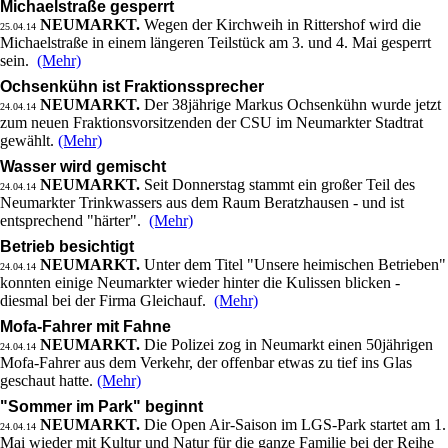
Michaelstraße gesperrt
NEUMARKT.
Wegen der Kirchweih in Rittershof wird die
25.04.14
Michaelstraße in einem längeren Teilstück am 3. und 4. Mai gesperrt
sein.
(Mehr)
Ochsenkühn ist Fraktionssprecher
NEUMARKT.
Der 38jährige Markus Ochsenkühn wurde jetzt
24.04.14
zum neuen Fraktionsvorsitzenden der CSU im Neumarkter Stadtrat
gewählt.
(Mehr)
Wasser wird gemischt
NEUMARKT.
Seit Donnerstag stammt ein großer Teil des
24.04.14
Neumarkter Trinkwassers aus dem Raum Beratzhausen - und ist
entsprechend "härter".
(Mehr)
Betrieb besichtigt
NEUMARKT.
Unter dem Titel "Unsere heimischen Betrieben"
24.04.14
konnten einige Neumarkter wieder hinter die Kulissen blicken -
diesmal bei der Firma Gleichauf.
(Mehr)
Mofa-Fahrer mit Fahne
NEUMARKT.
Die Polizei zog in Neumarkt einen 50jährigen
24.04.14
Mofa-Fahrer aus dem Verkehr, der offenbar etwas zu tief ins Glas
geschaut hatte.
(Mehr)
"Sommer im Park" beginnt
NEUMARKT.
Die Open Air-Saison im LGS-Park startet am 1.
24.04.14
Mai wieder mit Kultur und Natur für die ganze Familie bei der Reihe