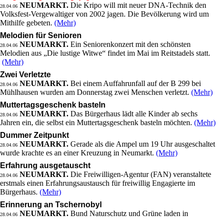
NEUMARKT.
Die Kripo will mit neuer DNA-Technik den
28.04.06
Volksfest-Vergewaltiger von 2002 jagen. Die Bevölkerung wird um
Mithilfe gebeten.
(Mehr)
Melodien für Senioren
NEUMARKT.
Ein Seniorenkonzert mit den schönsten
28.04.06
Melodien aus „Die lustige Witwe“ findet im Mai im Reitstadels statt.
(Mehr)
Zwei Verletzte
NEUMARKT.
Bei einem Auffahrunfall auf der B 299 bei
28.04.06
Mühlhausen wurden am Donnerstag zwei Menschen verletzt.
(Mehr)
Muttertagsgeschenk basteln
NEUMARKT.
Das Bürgerhaus lädt alle Kinder ab sechs
28.04.06
Jahren ein, die selbst ein Muttertagsgeschenk basteln möchten.
(Mehr)
Dummer Zeitpunkt
NEUMARKT.
Gerade als die Ampel um 19 Uhr ausgeschaltet
28.04.06
wurde krachte es an einer Kreuzung in Neumarkt.
(Mehr)
Erfahrung ausgetauscht
NEUMARKT.
Die Freiwilligen-Agentur (FAN) veranstaltete
28.04.06
erstmals einen Erfahrungsaustausch für freiwillig Engagierte im
Bürgerhaus.
(Mehr)
Erinnerung an Tschernobyl
NEUMARKT.
Bund Naturschutz und Grüne laden in
28.04.06