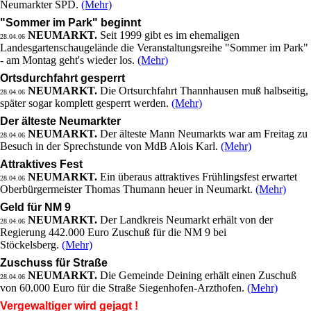
Neumarkter SPD.
(Mehr)
"Sommer im Park" beginnt
NEUMARKT.
Seit 1999 gibt es im ehemaligen
28.04.06
Landesgartenschaugelände die Veranstaltungsreihe "Sommer im Park"
- am Montag geht's wieder los.
(Mehr)
Ortsdurchfahrt gesperrt
NEUMARKT.
Die Ortsurchfahrt Thannhausen muß halbseitig,
28.04.06
später sogar komplett gesperrt werden.
(Mehr)
Der älteste Neumarkter
NEUMARKT.
Der älteste Mann Neumarkts war am Freitag zu
28.04.06
Besuch in der Sprechstunde von MdB Alois Karl.
(Mehr)
Attraktives Fest
NEUMARKT.
Ein überaus attraktives Frühlingsfest erwartet
28.04.06
Oberbürgermeister Thomas Thumann heuer in Neumarkt.
(Mehr)
Geld für NM 9
NEUMARKT.
Der Landkreis Neumarkt erhält von der
28.04.06
Regierung 442.000 Euro Zuschuß für die NM 9 bei
Stöckelsberg.
(Mehr)
Zuschuss für Straße
NEUMARKT.
Die Gemeinde Deining erhält einen Zuschuß
28.04.06
von 60.000 Euro für die Straße Siegenhofen-Arzthofen.
(Mehr)
Vergewaltiger wird gejagt !