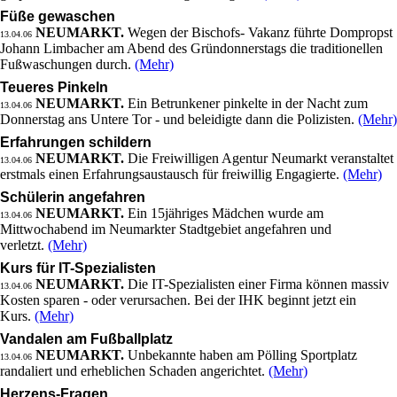
Füße gewaschen
NEUMARKT.
Wegen der Bischofs- Vakanz führte Dompropst
13.04.06
Johann Limbacher am Abend des Gründonnerstags die traditionellen
Fußwaschungen durch.
(Mehr)
Teueres Pinkeln
NEUMARKT.
Ein Betrunkener pinkelte in der Nacht zum
13.04.06
Donnerstag ans Untere Tor - und beleidigte dann die Polizisten.
(Mehr)
Erfahrungen schildern
NEUMARKT.
Die Freiwilligen Agentur Neumarkt veranstaltet
13.04.06
erstmals einen Erfahrungsaustausch für freiwillig Engagierte.
(Mehr)
Schülerin angefahren
NEUMARKT.
Ein 15jähriges Mädchen wurde am
13.04.06
Mittwochabend im Neumarkter Stadtgebiet angefahren und
verletzt.
(Mehr)
Kurs für IT-Spezialisten
NEUMARKT.
Die IT-Spezialisten einer Firma können massiv
13.04.06
Kosten sparen - oder verursachen. Bei der IHK beginnt jetzt ein
Kurs.
(Mehr)
Vandalen am Fußballplatz
NEUMARKT.
Unbekannte haben am Pölling Sportplatz
13.04.06
randaliert und erheblichen Schaden angerichtet.
(Mehr)
Herzens-Fragen