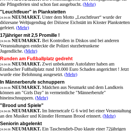
die Pfingstferien sind schon fast ausgebucht.
(Mehr)
"Leuchtfeuer" in Plankstetten
NEUMARKT.
Unter dem Motto „Leuchtfeuer“ wurde der
24.04.06
diözesane Weltjugendtag der Diözese Eichstätt im Kloster Plankstetten
gefeiert.
(Mehr)
17jähriger mit 2,5 Promille !
NEUMARKT.
Bei Kontrollen in Diskos und bei anderen
24.04.06
Veranstaltungen entdeckte die Polizei sturzbetrunkene
Jugendliche.
(Mehr)
Runden am Fußballplatz gedreht
NEUMARKT.
Zwei unbekannte Autofahrer haben am
24.04.06
Erasbacher Fußballplatz rund 10.000 Euro Schaden angerichtet ! Jetzt
wurde eine Belohnung ausgesetzt.
(Mehr)
In Männerberufe schnuppern
NEUMARKT.
Mädchen aus Neumarkt und dem Landkreis
24.04.06
können am "Girls Day" in vermeintliche "Männerberufe"
hineinschnuppern.
(Mehr)
"Brood und Spiele"
NEUMARKT.
Im Internetcafe G 6 wird bei einer Veranstaltung
24.04.06
an den Musiker und Künstler Hermann Brood erinnert.
(Mehr)
Seniorin abgelenkt
NEUMARKT.
Ein Taschendieb-Duo klaute einer 72jährigen
24.04.06