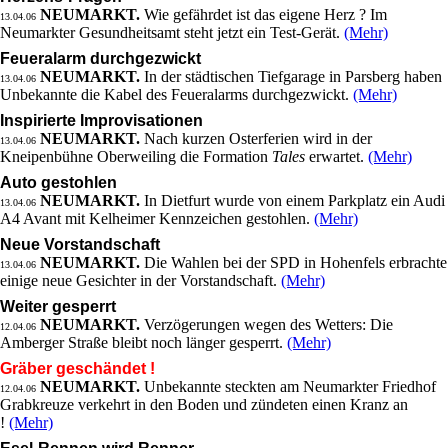
NEUMARKT.
Wie gefährdet ist das eigene Herz ? Im
13.04.06
Neumarkter Gesundheitsamt steht jetzt ein Test-Gerät.
(Mehr)
Feueralarm durchgezwickt
NEUMARKT.
In der städtischen Tiefgarage in Parsberg haben
13.04.06
Unbekannte die Kabel des Feueralarms durchgezwickt.
(Mehr)
Inspirierte Improvisationen
NEUMARKT.
Nach kurzen Osterferien wird in der
13.04.06
Kneipenbühne Oberweiling die Formation
Tales
erwartet.
(Mehr)
Auto gestohlen
NEUMARKT.
In Dietfurt wurde von einem Parkplatz ein Audi
13.04.06
A4 Avant mit Kelheimer Kennzeichen gestohlen.
(Mehr)
Neue Vorstandschaft
NEUMARKT.
Die Wahlen bei der SPD in Hohenfels erbrachte
13.04.06
einige neue Gesichter in der Vorstandschaft.
(Mehr)
Weiter gesperrt
NEUMARKT.
Verzögerungen wegen des Wetters: Die
12.04.06
Amberger Straße bleibt noch länger gesperrt.
(Mehr)
Gräber geschändet !
NEUMARKT.
Unbekannte steckten am Neumarkter Friedhof
12.04.06
Grabkreuze verkehrt in den Boden und zündeten einen Kranz an
!
(Mehr)