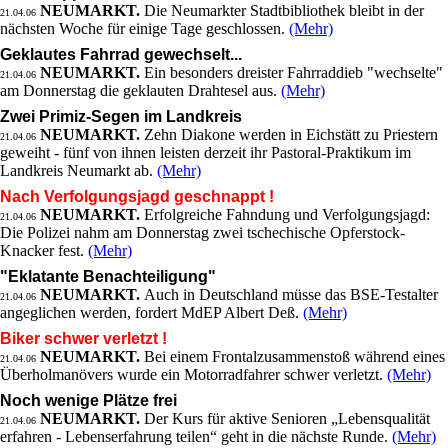
NEUMARKT.
Die Neumarkter Stadtbibliothek bleibt in der
21.04.06
nächsten Woche für einige Tage geschlossen.
(Mehr)
Geklautes Fahrrad gewechselt...
NEUMARKT.
Ein besonders dreister Fahrraddieb "wechselte"
21.04.06
am Donnerstag die geklauten Drahtesel aus.
(Mehr)
Zwei Primiz-Segen im Landkreis
NEUMARKT.
Zehn Diakone werden in Eichstätt zu Priestern
21.04.06
geweiht - fünf von ihnen leisten derzeit ihr Pastoral-Praktikum im
Landkreis Neumarkt ab.
(Mehr)
Nach Verfolgungsjagd geschnappt !
NEUMARKT.
Erfolgreiche Fahndung und Verfolgungsjagd:
21.04.06
Die Polizei nahm am Donnerstag zwei tschechische Opferstock-
Knacker fest.
(Mehr)
"Eklatante Benachteiligung"
NEUMARKT.
Auch in Deutschland müsse das BSE-Testalter
21.04.06
angeglichen werden, fordert MdEP Albert Deß.
(Mehr)
Biker schwer verletzt !
NEUMARKT.
Bei einem Frontalzusammenstoß während eines
21.04.06
Überholmanövers wurde ein Motorradfahrer schwer verletzt.
(Mehr)
Noch wenige Plätze frei
NEUMARKT.
Der Kurs für aktive Senioren „Lebensqualität
21.04.06
erfahren - Lebenserfahrung teilen“ geht in die nächste Runde.
(Mehr)