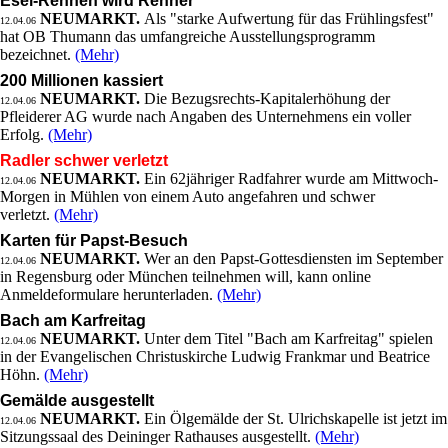
Esel-Rennen wird Renner
NEUMARKT.
Als "starke Aufwertung für das Frühlingsfest"
12.04.06
hat OB Thumann das umfangreiche Ausstellungsprogramm
bezeichnet.
(Mehr)
200 Millionen kassiert
NEUMARKT.
Die Bezugsrechts-Kapitalerhöhung der
12.04.06
Pfleiderer AG wurde nach Angaben des Unternehmens ein voller
Erfolg.
(Mehr)
Radler schwer verletzt
NEUMARKT.
Ein 62jähriger Radfahrer wurde am Mittwoch-
12.04.06
Morgen in Mühlen von einem Auto angefahren und schwer
verletzt.
(Mehr)
Karten für Papst-Besuch
NEUMARKT.
Wer an den Papst-Gottesdiensten im September
12.04.06
in Regensburg oder München teilnehmen will, kann online
Anmeldeformulare herunterladen.
(Mehr)
Bach am Karfreitag
NEUMARKT.
Unter dem Titel "Bach am Karfreitag" spielen
12.04.06
in der Evangelischen Christuskirche Ludwig Frankmar und Beatrice
Höhn.
(Mehr)
Gemälde ausgestellt
NEUMARKT.
Ein Ölgemälde der St. Ulrichskapelle ist jetzt im
12.04.06
Sitzungssaal des Deininger Rathauses ausgestellt.
(Mehr)