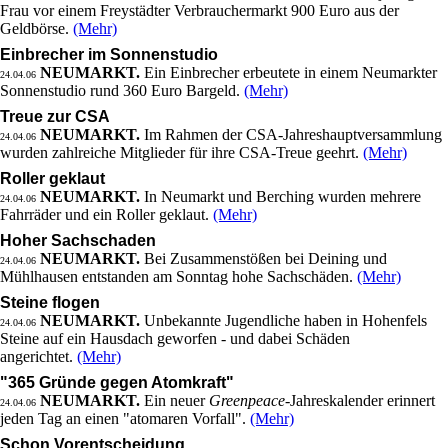
Frau vor einem Freystädter Verbrauchermarkt 900 Euro aus der
Geldbörse.
(Mehr)
Einbrecher im Sonnenstudio
NEUMARKT.
Ein Einbrecher erbeutete in einem Neumarkter
24.04.06
Sonnenstudio rund 360 Euro Bargeld.
(Mehr)
Treue zur CSA
NEUMARKT.
Im Rahmen der CSA-Jahreshauptversammlung
24.04.06
wurden zahlreiche Mitglieder für ihre CSA-Treue geehrt.
(Mehr)
Roller geklaut
NEUMARKT.
In Neumarkt und Berching wurden mehrere
24.04.06
Fahrräder und ein Roller geklaut.
(Mehr)
Hoher Sachschaden
NEUMARKT.
Bei Zusammenstößen bei Deining und
24.04.06
Mühlhausen entstanden am Sonntag hohe Sachschäden.
(Mehr)
Steine flogen
NEUMARKT.
Unbekannte Jugendliche haben in Hohenfels
24.04.06
Steine auf ein Hausdach geworfen - und dabei Schäden
angerichtet.
(Mehr)
"365 Gründe gegen Atomkraft"
NEUMARKT.
Ein neuer
Greenpeace
-Jahreskalender erinnert
24.04.06
jeden Tag an einen "atomaren Vorfall".
(Mehr)
Schon Vorentscheidung