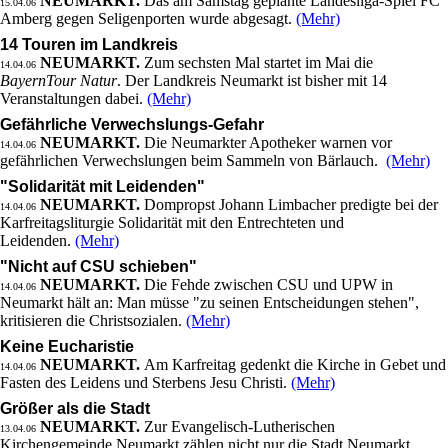
NEUMARKT.
Das am Samstag geplante Landesliga-Spiel FC
15.04.06
Amberg gegen Seligenporten wurde abgesagt.
(Mehr)
14 Touren im Landkreis
NEUMARKT.
Zum sechsten Mal startet im Mai die
14.04.06
BayernTour Natur
. Der Landkreis Neumarkt ist bisher mit 14
Veranstaltungen dabei.
(Mehr)
Gefährliche Verwechslungs-Gefahr
NEUMARKT.
Die Neumarkter Apotheker warnen vor
14.04.06
gefährlichen Verwechslungen beim Sammeln von Bärlauch.
(Mehr)
"Solidarität mit Leidenden"
NEUMARKT.
Dompropst Johann Limbacher predigte bei der
14.04.06
Karfreitagsliturgie Solidarität mit den Entrechteten und
Leidenden.
(Mehr)
"Nicht auf CSU schieben"
NEUMARKT.
Die Fehde zwischen CSU und UPW in
14.04.06
Neumarkt hält an: Man müsse "zu seinen Entscheidungen stehen",
kritisieren die Christsozialen.
(Mehr)
Keine Eucharistie
NEUMARKT.
Am Karfreitag gedenkt die Kirche in Gebet und
14.04.06
Fasten des Leidens und Sterbens Jesu Christi.
(Mehr)
Größer als die Stadt
NEUMARKT.
Zur Evangelisch-Lutherischen
13.04.06
Kirchengemeinde Neumarkt zählen nicht nur die Stadt Neumarkt,