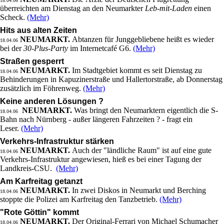
18.04.06
überreichten am Dienstag an den Neumarkter
Leb-mit-Laden
einen
Scheck.
(Mehr)
Hits aus alten Zeiten
NEUMARKT.
Abtanzen für Junggebliebene heißt es wieder
18.04.06
bei der
30-Plus-Party
im Internetcafé G6.
(Mehr)
Straßen gesperrt
NEUMARKT.
Im Stadtgebiet kommt es seit Dienstag zu
18.04.06
Behinderungen in Kapuzinerstraße und Hallertorstraße, ab Donnerstag
zusätzlich im Föhrenweg.
(Mehr)
Keine anderen Lösungen ?
NEUMARKT.
Was bringt den Neumarktern eigentlich die S-
18.04.06
Bahn nach Nürnberg - außer längeren Fahrzeiten ? - fragt ein
Leser.
(Mehr)
Verkehrs-Infrastruktur stärken
NEUMARKT.
Auch der "ländliche Raum" ist auf eine gute
18.04.06
Verkehrs-Infrastruktur angewiesen, hieß es bei einer Tagung der
Landkreis-CSU.
(Mehr)
Am Karfreitag getanzt
NEUMARKT.
In zwei Diskos in Neumarkt und Berching
18.04.06
stoppte die Polizei am Karfreitag den Tanzbetrieb.
(Mehr)
"Rote Göttin" kommt
NEUMARKT.
Der Original-Ferrari von Michael Schumacher
18.04.06