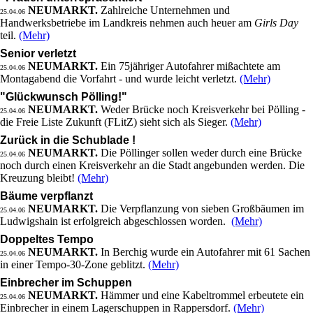
NEUMARKT.
Zahlreiche Unternehmen und
25.04.06
Handwerksbetriebe im Landkreis nehmen auch heuer am
Girls Day
teil.
(Mehr)
Senior verletzt
NEUMARKT.
Ein 75jähriger Autofahrer mißachtete am
25.04.06
Montagabend die Vorfahrt - und wurde leicht verletzt.
(Mehr)
"Glückwunsch Pölling!"
NEUMARKT.
Weder Brücke noch Kreisverkehr bei Pölling -
25.04.06
die Freie Liste Zukunft (FLitZ) sieht sich als Sieger.
(Mehr)
Zurück in die Schublade !
NEUMARKT.
Die Pöllinger sollen weder durch eine Brücke
25.04.06
noch durch einen Kreisverkehr an die Stadt angebunden werden. Die
Kreuzung bleibt!
(Mehr)
Bäume verpflanzt
NEUMARKT.
Die Verpflanzung von sieben Großbäumen im
25.04.06
Ludwigshain ist erfolgreich abgeschlossen worden.
(Mehr)
Doppeltes Tempo
NEUMARKT.
In Berchig wurde ein Autofahrer mit 61 Sachen
25.04.06
in einer Tempo-30-Zone geblitzt.
(Mehr)
Einbrecher im Schuppen
NEUMARKT.
Hämmer und eine Kabeltrommel erbeutete ein
25.04.06
Einbrecher in einem Lagerschuppen in Rappersdorf.
(Mehr)