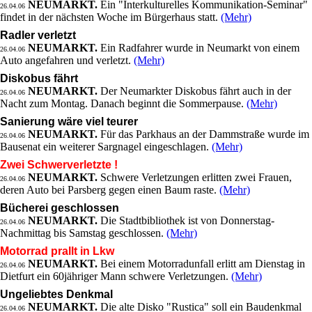
NEUMARKT.
Ein "Interkulturelles Kommunikation-Seminar"
26.04.06
findet in der nächsten Woche im Bürgerhaus statt.
(Mehr)
Radler verletzt
NEUMARKT.
Ein Radfahrer wurde in Neumarkt von einem
26.04.06
Auto angefahren und verletzt.
(Mehr)
Diskobus fährt
NEUMARKT.
Der Neumarkter Diskobus fährt auch in der
26.04.06
Nacht zum Montag. Danach beginnt die Sommerpause.
(Mehr)
Sanierung wäre viel teurer
NEUMARKT.
Für das Parkhaus an der Dammstraße wurde im
26.04.06
Bausenat ein weiterer Sargnagel eingeschlagen.
(Mehr)
Zwei Schwerverletzte !
NEUMARKT.
Schwere Verletzungen erlitten zwei Frauen,
26.04.06
deren Auto bei Parsberg gegen einen Baum raste.
(Mehr)
Bücherei geschlossen
NEUMARKT.
Die Stadtbibliothek ist von Donnerstag-
26.04.06
Nachmittag bis Samstag geschlossen.
(Mehr)
Motorrad prallt in Lkw
NEUMARKT.
Bei einem Motorradunfall erlitt am Dienstag in
26.04.06
Dietfurt ein 60jähriger Mann schwere Verletzungen.
(Mehr)
Ungeliebtes Denkmal
NEUMARKT.
Die alte Disko "Rustica" soll ein Baudenkmal
26.04.06