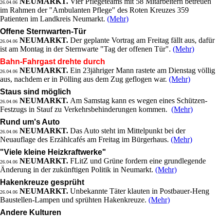
NEUMARKT.
Vier Pflegeteams mit 58 Mitarbeitern betreuen
26.04.06
im Rahmen der "Ambulanten Pflege" des Roten Kreuzes 359
Patienten im Landkreis Neumarkt.
(Mehr)
Offene Sternwarten-Tür
NEUMARKT.
Der geplante Vortrag am Freitag fällt aus, dafür
26.04.06
ist am Montag in der Sternwarte "Tag der offenen Tür".
(Mehr)
Bahn-Fahrgast drehte durch
NEUMARKT.
Ein 23jähriger Mann rastete am Dienstag völlig
26.04.06
aus, nachdem er in Pölling aus dem Zug geflogen war.
(Mehr)
Staus sind möglich
NEUMARKT.
Am Samstag kann es wegen eines Schützen-
26.04.06
Festzugs in Stauf zu Verkehrsbehinderungen kommen.
(Mehr)
Rund um's Auto
NEUMARKT.
Das Auto steht im Mittelpunkt bei der
26.04.06
Neuauflage des Erzählcafés am Freitag im Bürgerhaus.
(Mehr)
"Viele kleine Heizkraftwerke"
NEUMARKT.
FLitZ und Grüne fordern eine grundlegende
26.04.06
Änderung in der zukünftigen Politik in Neumarkt.
(Mehr)
Hakenkreuze gesprüht
NEUMARKT.
Unbekannte Täter klauten in Postbauer-Heng
26.04.06
Baustellen-Lampen und sprühten Hakenkreuze.
(Mehr)
Andere Kulturen