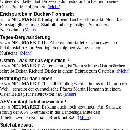
Unterentwickelten hat Diözesanadministrator Limbacher in seiner
Oster-Predigt aufgerufen.
(Mehr)
Endspurt beim Bücher-Flohmarkt
NEUMARKT.
Endspurt beim Bücher-Flohmarkt: Noch bis
16.04.06
Samstag gibt es in der Stadtbibliothek günstigen Schmöker-
Nachschub.
(Mehr)
Tages-Bergwanderung
NEUMARKT.
Der Alpenverein startet zu seiner zweiten
16.04.06
Sektionsfahrt zum Pendling, dem alpinen Wahrzeichen
Kufsteins.
(Mehr)
Ostern - was ist das eigentlich ?
NEUMARKT.
Auferstehung ist "kein schönes Ostermärchen",
15.04.06
schreibt Dekan Richard Distler in einem Beitrag zum Osterfest.
(Mehr)
Hoffnung für das Leben
NEUMARKT.
"Es soll Frühling werden in uns und in unserer
15.04.06
Welt", schreibt der evangelische Pfarrer Martin Hermann in einem
Oster-Beitrag für
neumarktonline
.
(Mehr)
ASV schlägt Tabellenzweiten !
NEUMARKT.
Er kann auch noch gewinnen: Am Samstag
15.04.06
schlug der ASV Neumarkt in der Landesliga Mitte den
Tabellenzweiten Erlangen-Bruck mit 3:2.
(Mehr)
Spiel abgesagt