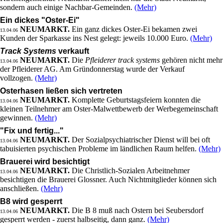
sondern auch einige Nachbar-Gemeinden.
(Mehr)
Ein dickes "Oster-Ei"
NEUMARKT.
Ein ganz dickes Oster-Ei bekamen zwei
13.04.06
Kunden der Sparkasse ins Nest gelegt: jeweils 10.000 Euro.
(Mehr)
Track Systems
verkauft
NEUMARKT.
Die
Pfleiderer track systems
gehören nicht mehr
13.04.06
der Pfleiderer AG. Am Gründonnerstag wurde der Verkauf
vollzogen.
(Mehr)
Osterhasen ließen sich vertreten
NEUMARKT.
Komplette Geburtstagsfeiern konnten die
13.04.06
kleinen Teilnehmer am Oster-Malwettbewerb der Werbegemeinschaft
gewinnen.
(Mehr)
"Fix und fertig..."
NEUMARKT.
Der Sozialpsychiatrischer Dienst will bei oft
13.04.06
tabuisierten psychischen Probleme im ländlichen Raum helfen.
(Mehr)
Brauerei wird besichtigt
NEUMARKT.
Die Christlich-Sozialen Arbeitnehmer
13.04.06
besichtigen die Brauerei Glossner. Auch Nichtmitglieder können sich
anschließen.
(Mehr)
B8 wird gesperrt
NEUMARKT.
Die B 8 muß nach Ostern bei Seubersdorf
13.04.06
gesperrt werden - zuerst halbseitig, dann ganz.
(Mehr)