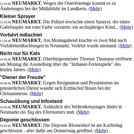
NEUMARKT.
Wegen der Osterfeiertage kommt es zu
11.04.06
Änderungen bei der Müllabfuhr im Landkreis.
(Mehr)
Kleiner Sprayer
NEUMARKT.
Die Polizei erwischte einen Sprayer, der einen
11.04.06
Gabelstapler mit roter Farbe verzierte: ein sechsjähriges Kind...
(Mehr)
Vorfahrt mißachtet
NEUMARKT.
Am Montagabend krachte es zwei Mal nach
11.04.06
Vorfahrtsmißachtungen in Neumarkt. Verletzt wurde niemand.
(Mehr)
Nicht nur für Kids
NEUMARKT.
Oberbürgermeister Thomas Thumann eröffnete
10.04.06
am Montag die Ausstellung über die "Indianer-Ferienspiele" des
letzten Jahres.
(Mehr)
"Diener der Freude"
NEUMARKT.
Gegen Resignation und Pessimismus im
10.04.06
priesterlichen Dienst wandte sich Erzbischof Braun bei der
Chrisammesse.
(Mehr)
Schauübung und Infostand
NEUMARKT.
Anlässlich des Weltrotkreuztages findet in
10.04.06
Neumarkt ein
Tag des Ehrenamtes
statt.
(Mehr)
Deponie geschlossen
NEUMARKT.
Die Deponie Blomenhof ist am Karfreitag
10.04.06
geschlossen - aber dafür am Donnerstag geöffnet.
(Mehr)