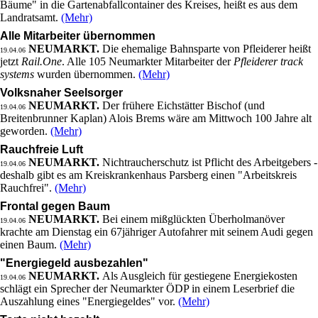
Bäume" in die Gartenabfallcontainer des Kreises, heißt es aus dem
Landratsamt.
(Mehr)
Alle Mitarbeiter übernommen
NEUMARKT.
Die ehemalige Bahnsparte von Pfleiderer heißt
19.04.06
jetzt
Rail.One
. Alle 105 Neumarkter Mitarbeiter der
Pfleiderer track
systems
wurden übernommen.
(Mehr)
Volksnaher Seelsorger
NEUMARKT.
Der frühere Eichstätter Bischof (und
19.04.06
Breitenbrunner Kaplan) Alois Brems wäre am Mittwoch 100 Jahre alt
geworden.
(Mehr)
Rauchfreie Luft
NEUMARKT.
Nichtraucherschutz ist Pflicht des Arbeitgebers -
19.04.06
deshalb gibt es am Kreiskrankenhaus Parsberg einen "Arbeitskreis
Rauchfrei".
(Mehr)
Frontal gegen Baum
NEUMARKT.
Bei einem mißglückten Überholmanöver
19.04.06
krachte am Dienstag ein 67jähriger Autofahrer mit seinem Audi gegen
einen Baum.
(Mehr)
"Energiegeld ausbezahlen"
NEUMARKT.
Als Ausgleich für gestiegene Energiekosten
19.04.06
schlägt ein Sprecher der Neumarkter ÖDP in einem Leserbrief die
Auszahlung eines "Energiegeldes" vor.
(Mehr)