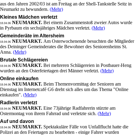
aus den Jahren 2002/03 ist am Freitag an der Shell-Tankstelle Seitz in
Neumarkt zu bewundern.
(Mehr)
Kleines Mädchen verletzt
NEUMARKT.
Bei einem Zusammenstoß zweier Autos wurde
18.04.06
in Pyrbaum ein sechsjähriges Mädchen verletzt.
(Mehr)
Gemeinderäte im Altersheim
NEUMARKT.
Am Osterwochenende besuchten die Mitglieder
18.04.06
des Deininger Gemeinderates die Bewohner des Seniorenheims St.
Anna.
(Mehr)
Brutale Schlägereien
NEUMARKT.
Bei mehreren Schlägereien in Postbauer-Heng
18.04.06
wurden an den Osterfeiertagen drei Männer verletzt.
(Mehr)
Online einkaufen
NEUMARKT.
Beim Themenvormittag der Senioren am
18.04.06
Dienstag im Internetcafé G6 dreht sich alles um das Thema "Online
einkaufen".
(Mehr)
Radlerin verletzt
NEUMARKT.
Eine 73jährige Radfahrerin stürzte am
18.04.06
Ostermontag von ihrem Fahrrad und verletzte sich.
(Mehr)
Auf und davon
NEUMARKT.
Spektakuläre Fälle von Unfallflucht hatte die
18.04.06
Polizei an den Feiertagen zu bearbeiten - einige Fahrer wurden