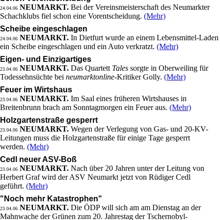
NEUMARKT.
Bei der Vereinsmeisterschaft des Neumarkter
24.04.06
Schachklubs fiel schon eine Vorentscheidung.
(Mehr)
Scheibe eingeschlagen
NEUMARKT.
In Dietfurt wurde an einem Lebensmittel-Laden
24.04.06
ein Scheibe eingeschlagen und ein Auto verkratzt.
(Mehr)
Eigen- und Einzigartiges
NEUMARKT.
Das Quartett
Tales
sorgte in Oberweiling für
23.04.06
Todessehnsüchte bei
neumarktonline
-Kritiker Golly.
(Mehr)
Feuer im Wirtshaus
NEUMARKT.
Im Saal eines früheren Wirtshauses in
23.04.06
Breitenbrunn brach am Sonntagmorgen ein Feuer aus.
(Mehr)
Holzgartenstraße gesperrt
NEUMARKT.
Wegen der Verlegung von Gas- und 20-KV-
23.04.06
Leitungen muss die Holzgartenstraße für einige Tage gesperrt
werden.
(Mehr)
Cedl neuer ASV-Boß
NEUMARKT.
Nach über 20 Jahren unter der Leitung von
23.04.06
Herbert Graf wird der ASV Neumarkt jetzt von Rüdiger Cedl
geführt.
(Mehr)
"Noch mehr Katastrophen"
NEUMARKT.
Die ÖDP will sich am am Dienstag an der
23.04.06
Mahnwache der Grünen zum 20. Jahrestag der Tschernobyl-