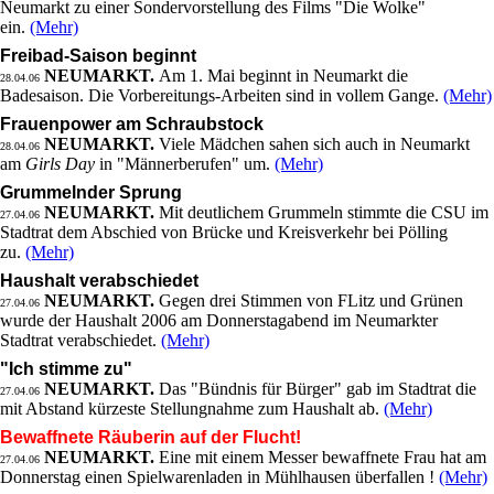
Neumarkt zu einer Sondervorstellung des Films "Die Wolke"
ein.
(Mehr)
Freibad-Saison beginnt
NEUMARKT.
Am 1. Mai beginnt in Neumarkt die
28.04.06
Badesaison. Die Vorbereitungs-Arbeiten sind in vollem Gange.
(Mehr)
Frauenpower am Schraubstock
NEUMARKT.
Viele Mädchen sahen sich auch in Neumarkt
28.04.06
am
Girls Day
in "Männerberufen" um.
(Mehr)
Grummelnder Sprung
NEUMARKT.
Mit deutlichem Grummeln stimmte die CSU im
27.04.06
Stadtrat dem Abschied von Brücke und Kreisverkehr bei Pölling
zu.
(Mehr)
Haushalt verabschiedet
NEUMARKT.
Gegen drei Stimmen von FLitz und Grünen
27.04.06
wurde der Haushalt 2006 am Donnerstagabend im Neumarkter
Stadtrat verabschiedet.
(Mehr)
"Ich stimme zu"
NEUMARKT.
Das "Bündnis für Bürger" gab im Stadtrat die
27.04.06
mit Abstand kürzeste Stellungnahme zum Haushalt ab.
(Mehr)
Bewaffnete Räuberin auf der Flucht!
NEUMARKT.
Eine mit einem Messer bewaffnete Frau hat am
27.04.06
Donnerstag einen Spielwarenladen in Mühlhausen überfallen !
(Mehr)