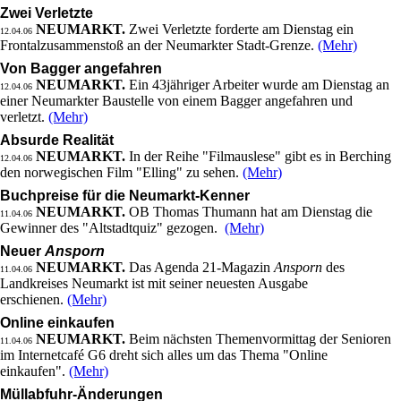
Zwei Verletzte
NEUMARKT.
Zwei Verletzte forderte am Dienstag ein
12.04.06
Frontalzusammenstoß an der Neumarkter Stadt-Grenze.
(Mehr)
Von Bagger angefahren
NEUMARKT.
Ein 43jähriger Arbeiter wurde am Dienstag an
12.04.06
einer Neumarkter Baustelle von einem Bagger angefahren und
verletzt.
(Mehr)
Absurde Realität
NEUMARKT.
In der Reihe "Filmauslese" gibt es in Berching
12.04.06
den norwegischen Film "Elling" zu sehen.
(Mehr)
Buchpreise für die Neumarkt-Kenner
NEUMARKT.
OB Thomas Thumann hat am Dienstag die
11.04.06
Gewinner des "Altstadtquiz" gezogen.
(Mehr)
Neuer
Ansporn
NEUMARKT.
Das Agenda 21-Magazin
Ansporn
des
11.04.06
Landkreises Neumarkt ist mit seiner neuesten Ausgabe
erschienen.
(Mehr)
Online einkaufen
NEUMARKT.
Beim nächsten Themenvormittag der Senioren
11.04.06
im Internetcafé G6 dreht sich alles um das Thema "Online
einkaufen".
(Mehr)
Müllabfuhr-Änderungen