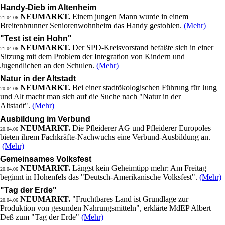
Handy-Dieb im Altenheim
NEUMARKT.
Einem jungen Mann wurde in einem
21.04.06
Breitenbrunner Seniorenwohnheim das Handy gestohlen.
(Mehr)
"Test ist ein Hohn"
NEUMARKT.
Der SPD-Kreisvorstand befaßte sich in einer
21.04.06
Sitzung mit dem Problem der Integration von Kindern und
Jugendlichen an den Schulen.
(Mehr)
Natur in der Altstadt
NEUMARKT.
Bei einer stadtökologischen Führung für Jung
20.04.06
und Alt macht man sich auf die Suche nach "Natur in der
Altstadt".
(Mehr)
Ausbildung im Verbund
NEUMARKT.
Die Pfleiderer AG und Pfleiderer Europoles
20.04.06
bieten ihrem Fachkräfte-Nachwuchs eine Verbund-Ausbildung an.
(Mehr)
Gemeinsames Volksfest
NEUMARKT.
Längst kein Geheimtipp mehr: Am Freitag
20.04.06
beginnt in Hohenfels das "Deutsch-Amerikanische Volksfest".
(Mehr)
"Tag der Erde"
NEUMARKT.
"Fruchtbares Land ist Grundlage zur
20.04.06
Produktion von gesunden Nahrungsmitteln", erklärte MdEP Albert
Deß zum "Tag der Erde"
(Mehr)