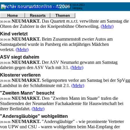
ISSN 1614-2853
Archiv neumarktonline - 4/2006
23. Jahrgang
Wahre Lust
Home
Ressorts
Themen
Umwelt
NEUMARKT.
Das Quartett
m.s.r.t.
verwöhnte am Samstag die
Titelseite
Politik
30.04.06
Ohren der Zuhörer in der Kneipenbühne Oberweiling.
(Mehr)
Verkehr
Kontakt
Kultur
Gericht
Notfall
Wirtschaft
Kind verletzt
Online
Impressum
Sport
NEUMARKT.
Beim Zusammenstoß zweier Autos am
30.04.06
Gesundheit
Samstagabend wurde in Parsberg ein achtjähriges Mädchen
Polizei
verletzt.
(Mehr)
Tipps
Wetter
Land
Leser
ASV siegt daheim
Statistiken
NEUMARKT.
Der ASV Neumarkt gewann am Samstag
29.04.06
@NM
daheim gegen den ASV Vach mit 3:1.
(Mehr)
Freizeit
Klosterer verlieren
Leute
NEUMARKT.
Seligenporten verlor am Samstag bei der SpVgg
29.04.06
Tiere
Landshut in der Schlußminute mit 2:1.
(Mehr)
Schule
"Zweiten Mann" besucht
Eilmeldungen
NEUMARKT.
Den "Zweiten Mann im Staate" trafen die
29.04.06
Studierenden der Neumarkter Fachakademie für Hauswirtschaft bei
ihrer Berlinfahrt.
(Mehr)
"Andersgläubige" wohlgelitten
NEUMARKT.
"Andersgläubige" - wie prominente Vertreter
28.04.06
von UPW und CSU - waren wohlgelitten beim Mai-Empfang der