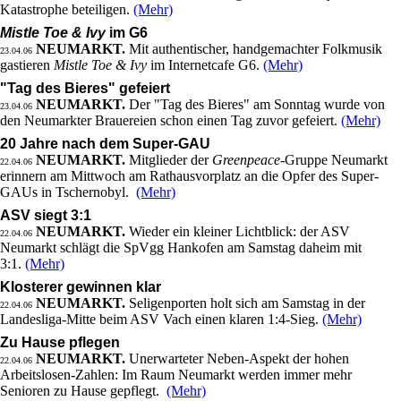
Katastrophe beteiligen.
(Mehr)
Mistle Toe & Ivy
im G6
NEUMARKT.
Mit authentischer, handgemachter Folkmusik
23.04.06
gastieren
Mistle Toe & Ivy
im Internetcafe G6.
(Mehr)
"Tag des Bieres" gefeiert
NEUMARKT.
Der "Tag des Bieres" am Sonntag wurde von
23.04.06
den Neumarkter Brauereien schon einen Tag zuvor gefeiert.
(Mehr)
20 Jahre nach dem Super-GAU
NEUMARKT.
Mitglieder der
Greenpeace
-Gruppe Neumarkt
22.04.06
erinnern am Mittwoch am Rathausvorplatz an die Opfer des Super-
GAUs in Tschernobyl.
(Mehr)
ASV siegt 3:1
NEUMARKT.
Wieder ein kleiner Lichtblick: der ASV
22.04.06
Neumarkt schlägt die SpVgg Hankofen am Samstag daheim mit
3:1.
(Mehr)
Klosterer gewinnen klar
NEUMARKT.
Seligenporten holt sich am Samstag in der
22.04.06
Landesliga-Mitte beim ASV Vach einen klaren 1:4-Sieg.
(Mehr)
Zu Hause pflegen
NEUMARKT.
Unerwarteter Neben-Aspekt der hohen
22.04.06
Arbeitslosen-Zahlen: Im Raum Neumarkt werden immer mehr
Senioren zu Hause gepflegt.
(Mehr)