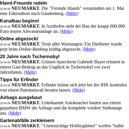
Irland-Freunde radeln
NEUMARKT.
Die "Freunde Irlands" veranstalten am 1. Mai
20.04.06
eine Fahrradtour nach Gnadenberg.
(Mehr)
Kanalbau beginnt
NEUMARKT.
In Arzthofen steht der Bau der knapp 600.000
20.04.06
Euro teuren Abwasseranlage an.
(Mehr)
Online abgezockt
NEUMARKT.
Trotz aller Warnungen: Ein Dietfurter wurde
20.04.06
jetzt beim
Online-Banking
kräftig abgezockt.
(Mehr)
20 Jahre nach Tschernobyl
NEUMARKT.
Grünen-Sprecherin Gabriele Bayer erinnert in
20.04.06
einem Gast-Beitrag an das Unglück in Tschernobyl vor zwei
Jahrzehnten.
(Mehr)
Tipps für Erfinder
NEUMARKT.
Erfinder könne sich jetzt bei der IHK kostenlos
20.04.06
von einem Patentanwalt beraten lassen.
(Mehr)
Airbags ausgebaut
NEUMARKT.
Unbekannte Autoknacker bauten aus einem
20.04.06
geparkten BMW die Airbags und die komplette vordere Stoßstange
aus.
(Mehr)
Gartenabfälle zerkleinern
NEUMARKT.
"Uneinsichtige Hobbygärtner" werfen "halbe
19.04.06