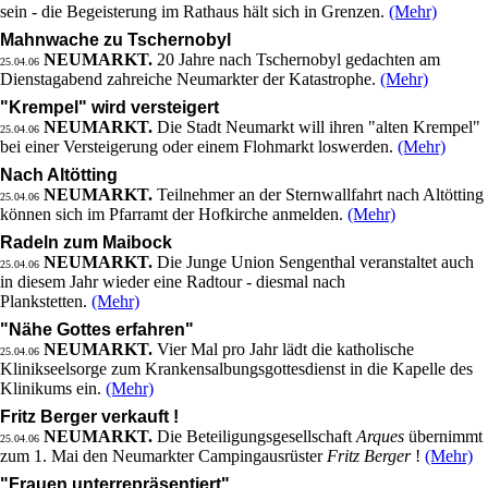
sein - die Begeisterung im Rathaus hält sich in Grenzen.
(Mehr)
Mahnwache zu Tschernobyl
NEUMARKT.
20 Jahre nach Tschernobyl gedachten am
25.04.06
Dienstagabend zahreiche Neumarkter der Katastrophe.
(Mehr)
"Krempel" wird versteigert
NEUMARKT.
Die Stadt Neumarkt will ihren "alten Krempel"
25.04.06
bei einer Versteigerung oder einem Flohmarkt loswerden.
(Mehr)
Nach Altötting
NEUMARKT.
Teilnehmer an der Sternwallfahrt nach Altötting
25.04.06
können sich im Pfarramt der Hofkirche anmelden.
(Mehr)
Radeln zum Maibock
NEUMARKT.
Die Junge Union Sengenthal veranstaltet auch
25.04.06
in diesem Jahr wieder eine Radtour - diesmal nach
Plankstetten.
(Mehr)
"Nähe Gottes erfahren"
NEUMARKT.
Vier Mal pro Jahr lädt die katholische
25.04.06
Klinikseelsorge zum Krankensalbungsgottesdienst in die Kapelle des
Klinikums ein.
(Mehr)
Fritz Berger verkauft !
NEUMARKT.
Die Beteiligungsgesellschaft
Arques
übernimmt
25.04.06
zum 1. Mai den Neumarkter Campingausrüster
Fritz Berger
!
(Mehr)
"Frauen unterrepräsentiert"