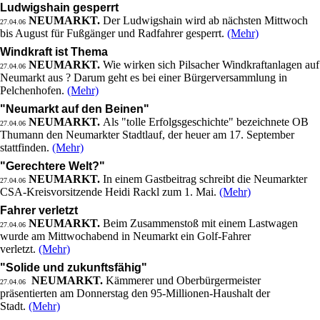
Ludwigshain gesperrt
NEUMARKT.
Der Ludwigshain wird ab nächsten Mittwoch
27.04.06
bis August für Fußgänger und Radfahrer gesperrt.
(Mehr)
Windkraft ist Thema
NEUMARKT.
Wie wirken sich Pilsacher Windkraftanlagen auf
27.04.06
Neumarkt aus ? Darum geht es bei einer Bürgerversammlung in
Pelchenhofen.
(Mehr)
"Neumarkt auf den Beinen"
NEUMARKT.
Als "tolle Erfolgsgeschichte" bezeichnete OB
27.04.06
Thumann den Neumarkter Stadtlauf, der heuer am 17. September
stattfinden.
(Mehr)
"Gerechtere Welt?"
NEUMARKT.
In einem Gastbeitrag schreibt die Neumarkter
27.04.06
CSA-Kreisvorsitzende Heidi Rackl zum 1. Mai.
(Mehr)
Fahrer verletzt
NEUMARKT.
Beim Zusammenstoß mit einem Lastwagen
27.04.06
wurde am Mittwochabend in Neumarkt ein Golf-Fahrer
verletzt.
(Mehr)
"Solide und zukunftsfähig"
NEUMARKT.
Kämmerer und Oberbürgermeister
27.04.06
präsentierten am Donnerstag den 95-Millionen-Haushalt der
Stadt.
(Mehr)