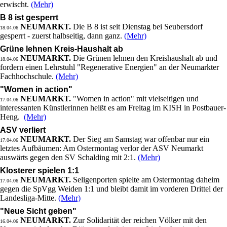
erwischt.
(Mehr)
B 8 ist gesperrt
NEUMARKT.
Die B 8 ist seit Dienstag bei Seubersdorf
18.04.06
gesperrt - zuerst halbseitig, dann ganz.
(Mehr)
Grüne lehnen Kreis-Haushalt ab
NEUMARKT.
Die Grünen lehnen den Kreishaushalt ab und
18.04.06
fordern einen Lehrstuhl "Regenerative Energien" an der Neumarkter
Fachhochschule.
(Mehr)
"Women in action"
NEUMARKT.
"Women in action" mit vielseitigen und
17.04.06
interessanten Künstlerinnen heißt es am Freitag im KISH in Postbauer-
Heng.
(Mehr)
ASV verliert
NEUMARKT.
Der Sieg am Samstag war offenbar nur ein
17.04.06
letztes Aufbäumen: Am Ostermontag verlor der ASV Neumarkt
auswärts gegen den SV Schalding mit 2:1.
(Mehr)
Klosterer spielen 1:1
NEUMARKT.
Seligenporten spielte am Ostermontag daheim
17.04.06
gegen die SpVgg Weiden 1:1 und bleibt damit im vorderen Drittel der
Landesliga-Mitte.
(Mehr)
"Neue Sicht geben"
NEUMARKT.
Zur Solidarität der reichen Völker mit den
16.04.06