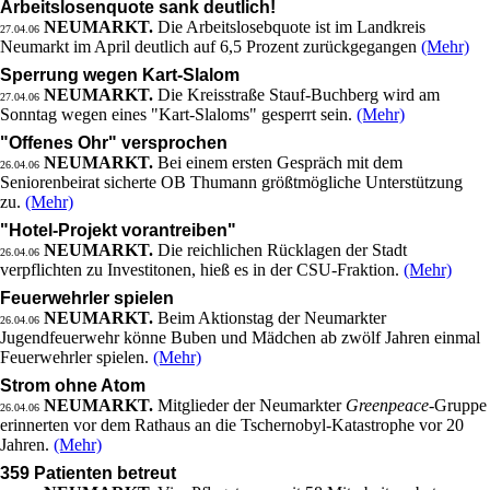
Arbeitslosenquote sank deutlich!
NEUMARKT.
Die Arbeitslosebquote ist im Landkreis
27.04.06
Neumarkt im April deutlich auf 6,5 Prozent zurückgegangen
(Mehr)
Sperrung wegen Kart-Slalom
NEUMARKT.
Die Kreisstraße Stauf-Buchberg wird am
27.04.06
Sonntag wegen eines "Kart-Slaloms" gesperrt sein.
(Mehr)
"Offenes Ohr" versprochen
NEUMARKT.
Bei einem ersten Gespräch mit dem
26.04.06
Seniorenbeirat sicherte OB Thumann größtmögliche Unterstützung
zu.
(Mehr)
"Hotel-Projekt vorantreiben"
NEUMARKT.
Die reichlichen Rücklagen der Stadt
26.04.06
verpflichten zu Investitonen, hieß es in der CSU-Fraktion.
(Mehr)
Feuerwehrler spielen
NEUMARKT.
Beim Aktionstag der Neumarkter
26.04.06
Jugendfeuerwehr könne Buben und Mädchen ab zwölf Jahren einmal
Feuerwehrler spielen.
(Mehr)
Strom ohne Atom
NEUMARKT.
Mitglieder der Neumarkter
Greenpeace
-Gruppe
26.04.06
erinnerten vor dem Rathaus an die Tschernobyl-Katastrophe vor 20
Jahren.
(Mehr)
359 Patienten betreut