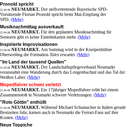
Pronold spricht
NEUMARKT.
Der stellvertretende Bayerische SPD-
22.04.06
Vorsitzende Florian Pronold spricht beim Mai-Empfang der
SPD.
(Mehr)
Musiknachmittag ausverkauft
NEUMARKT.
Für den geplanten Musiknachmittag für
22.04.06
Senioren gibt es keine Eintrittskarten mehr.
(Mehr)
Inspirierte Improvisationen
NEUMARKT.
Am Samstag wird in der Kneipenbühne
22.04.06
Oberweiling die Formation
Tales
erwartet.
(Mehr)
"Im Land der tausend Quellen"
NEUMARKT.
Der Landschaftspflegeverband Neumarkt
21.04.06
veranstaltet eine Wanderung durch das Lengenbachtal und das Tal der
Weißen Laber.
(Mehr)
Mopedfahrer schwer verletzt
NEUMARKT.
Ein 17jähriger Mopedfahrer erlitt bei einem
21.04.06
Zusammenstoß in Neumarkt schwere Verletzungen.
(Mehr)
"Rote Göttin" enthüllt
NEUMARKT.
Während Michael Schumacher in Italien gerade
21.04.06
Bestzeiten fuhr, kamen auch in Neumarkt die Ferrari-Fans auf ihre
Kosten.
(Mehr)
Neue Teppiche