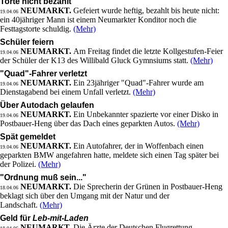
Torte nicht bezahlt
NEUMARKT.
Gefeiert wurde heftig, bezahlt bis heute nicht:
19.04.06
ein 40jähriger Mann ist einem Neumarkter Konditor noch die
Festtagstorte schuldig.
(Mehr)
Schüler feiern
NEUMARKT.
Am Freitag findet die letzte Kollgestufen-Feier
19.04.06
der Schüler der K13 des Willibald Gluck Gymnsiums statt.
(Mehr)
"Quad"-Fahrer verletzt
NEUMARKT.
Ein 23jähriger "Quad"-Fahrer wurde am
19.04.06
Dienstagabend bei einem Unfall verletzt.
(Mehr)
Über Autodach gelaufen
NEUMARKT.
Ein Unbekannter spazierte vor einer Disko in
19.04.06
Postbauer-Heng über das Dach eines geparkten Autos.
(Mehr)
Spät gemeldet
NEUMARKT.
Ein Autofahrer, der in Woffenbach einen
19.04.06
geparkten BMW angefahren hatte, meldete sich einen Tag später bei
der Polizei.
(Mehr)
"Ordnung muß sein..."
NEUMARKT.
Die Sprecherin der Grünen in Postbauer-Heng
18.04.06
beklagt sich über den Umgang mit der Natur und der
Landschaft.
(Mehr)
Geld für
Leb-mit-Laden
NEUMARKT.
Die Ärzte der Deutschen Flugrettung