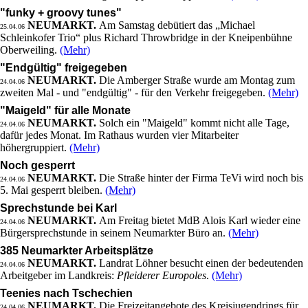
"funky + groovy tunes"
NEUMARKT.
Am Samstag debütiert das „Michael
25.04.06
Schleinkofer Trio“ plus Richard Throwbridge in der Kneipenbühne
Oberweiling.
(Mehr)
"Endgültig" freigegeben
NEUMARKT.
Die Amberger Straße wurde am Montag zum
24.04.06
zweiten Mal - und "endgültig" - für den Verkehr freigegeben.
(Mehr)
"Maigeld" für alle Monate
NEUMARKT.
Solch ein "Maigeld" kommt nicht alle Tage,
24.04.06
dafür jedes Monat. Im Rathaus wurden vier Mitarbeiter
höhergruppiert.
(Mehr)
Noch gesperrt
NEUMARKT.
Die Straße hinter der Firma TeVi wird noch bis
24.04.06
5. Mai gesperrt bleiben.
(Mehr)
Sprechstunde bei Karl
NEUMARKT.
Am Freitag bietet MdB Alois Karl wieder eine
24.04.06
Bürgersprechstunde in seinem Neumarkter Büro an.
(Mehr)
385 Neumarkter Arbeitsplätze
NEUMARKT.
Landrat Löhner besucht einen der bedeutenden
24.04.06
Arbeitgeber im Landkreis:
Pfleiderer Europoles
.
(Mehr)
Teenies nach Tschechien
NEUMARKT.
Die Freizeitangebote des Kreisjugendrings für
24.04.06