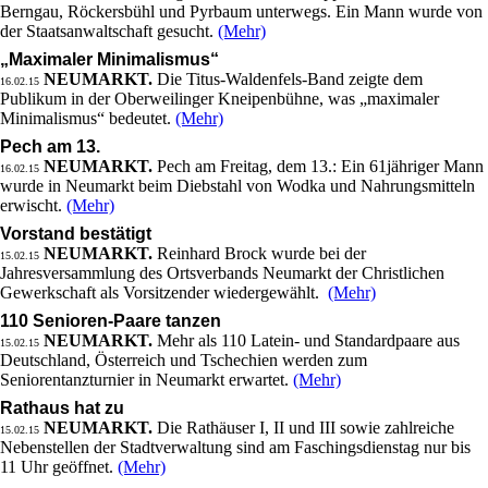
Berngau, Röckersbühl und Pyrbaum unterwegs. Ein Mann wurde von
der Staatsanwaltschaft gesucht.
(Mehr)
„Maximaler Minimalismus“
NEUMARKT.
Die Titus-Waldenfels-Band zeigte dem
16.02.15
Publikum in der Oberweilinger Kneipenbühne, was „maximaler
Minimalismus“ bedeutet.
(Mehr)
Pech am 13.
NEUMARKT.
Pech am Freitag, dem 13.: Ein 61jähriger Mann
16.02.15
wurde in Neumarkt beim Diebstahl von Wodka und Nahrungsmitteln
erwischt.
(Mehr)
Vorstand bestätigt
NEUMARKT.
Reinhard Brock wurde bei der
15.02.15
Jahresversammlung des Ortsverbands Neumarkt der Christlichen
Gewerkschaft als Vorsitzender wiedergewählt.
(Mehr)
110 Senioren-Paare tanzen
NEUMARKT.
Mehr als 110 Latein- und Standardpaare aus
15.02.15
Deutschland, Österreich und Tschechien werden zum
Seniorentanzturnier in Neumarkt erwartet.
(Mehr)
Rathaus hat zu
NEUMARKT.
Die Rathäuser I, II und III sowie zahlreiche
15.02.15
Nebenstellen der Stadtverwaltung sind am Faschingsdienstag nur bis
11 Uhr geöffnet.
(Mehr)