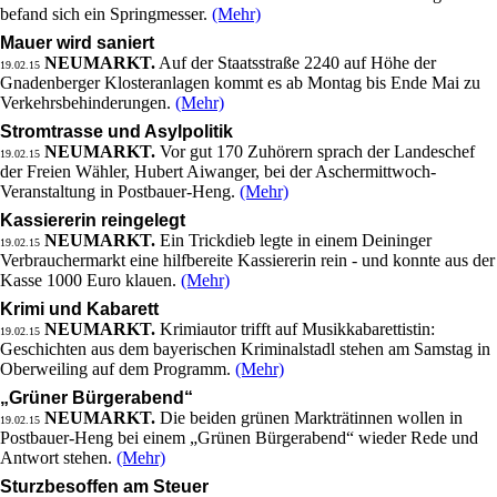
befand sich ein Springmesser.
(Mehr)
Mauer wird saniert
NEUMARKT.
Auf der Staatsstraße 2240 auf Höhe der
19.02.15
Gnadenberger Klosteranlagen kommt es ab Montag bis Ende Mai zu
Verkehrsbehinderungen.
(Mehr)
Stromtrasse und Asylpolitik
NEUMARKT.
Vor gut 170 Zuhörern sprach der Landeschef
19.02.15
der Freien Wähler, Hubert Aiwanger, bei der Aschermittwoch-
Veranstaltung in Postbauer-Heng.
(Mehr)
Kassiererin reingelegt
NEUMARKT.
Ein Trickdieb legte in einem Deininger
19.02.15
Verbrauchermarkt eine hilfbereite Kassiererin rein - und konnte aus der
Kasse 1000 Euro klauen.
(Mehr)
Krimi und Kabarett
NEUMARKT.
Krimiautor trifft auf Musikkabarettistin:
19.02.15
Geschichten aus dem bayerischen Kriminalstadl stehen am Samstag in
Oberweiling auf dem Programm.
(Mehr)
„Grüner Bürgerabend“
NEUMARKT.
Die beiden grünen Markträtinnen wollen in
19.02.15
Postbauer-Heng bei einem „Grünen Bürgerabend“ wieder Rede und
Antwort stehen.
(Mehr)
Sturzbesoffen am Steuer