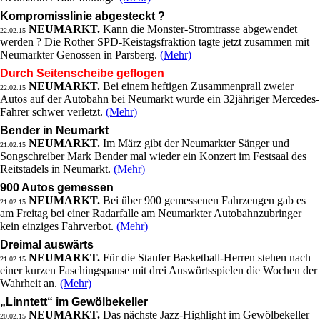
Kompromisslinie abgesteckt ?
NEUMARKT.
Kann die Monster-Stromtrasse abgewendet
22.02.15
werden ? Die Rother SPD-Keistagsfraktion tagte jetzt zusammen mit
Neumarkter Genossen in Parsberg.
(Mehr)
Durch Seitenscheibe geflogen
NEUMARKT.
Bei einem heftigen Zusammenprall zweier
22.02.15
Autos auf der Autobahn bei Neumarkt wurde ein 32jähriger Mercedes-
Fahrer schwer verletzt.
(Mehr)
Bender in Neumarkt
NEUMARKT.
Im März gibt der Neumarkter Sänger und
21.02.15
Songschreiber Mark Bender mal wieder ein Konzert im Festsaal des
Reitstadels in Neumarkt.
(Mehr)
900 Autos gemessen
NEUMARKT.
Bei über 900 gemessenen Fahrzeugen gab es
21.02.15
am Freitag bei einer Radarfalle am Neumarkter Autobahnzubringer
kein einziges Fahrverbot.
(Mehr)
Dreimal auswärts
NEUMARKT.
Für die Staufer Basketball-Herren stehen nach
21.02.15
einer kurzen Faschingspause mit drei Auswörtsspielen die Wochen der
Wahrheit an.
(Mehr)
„Linntett“ im Gewölbekeller
NEUMARKT.
Das nächste Jazz-Highlight im Gewölbekeller
20.02.15