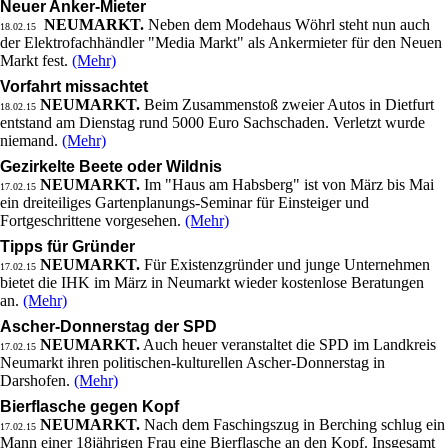
Neuer Anker-Mieter
NEUMARKT.
Neben dem Modehaus Wöhrl steht nun auch
18.02.15
der Elektrofachhändler "Media Markt" als Ankermieter für den Neuen
Markt fest.
(Mehr)
Vorfahrt missachtet
NEUMARKT.
Beim Zusammenstoß zweier Autos in Dietfurt
18.02.15
entstand am Dienstag rund 5000 Euro Sachschaden. Verletzt wurde
niemand.
(Mehr)
Gezirkelte Beete oder Wildnis
NEUMARKT.
Im "Haus am Habsberg" ist von März bis Mai
17.02.15
ein dreiteiliges Gartenplanungs-Seminar für Einsteiger und
Fortgeschrittene vorgesehen.
(Mehr)
Tipps für Gründer
NEUMARKT.
Für Existenzgründer und junge Unternehmen
17.02.15
bietet die IHK im März in Neumarkt wieder kostenlose Beratungen
an.
(Mehr)
Ascher-Donnerstag der SPD
NEUMARKT.
Auch heuer veranstaltet die SPD im Landkreis
17.02.15
Neumarkt ihren politischen-kulturellen Ascher-Donnerstag in
Darshofen.
(Mehr)
Bierflasche gegen Kopf
NEUMARKT.
Nach dem Faschingszug in Berching schlug ein
17.02.15
Mann einer 18jährigen Frau eine Bierflasche an den Kopf. Insgesamt