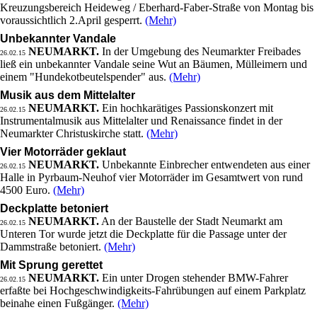
Kreuzungsbereich Heideweg / Eberhard-Faber-Straße von Montag bis
voraussichtlich 2.April gesperrt.
(Mehr)
Unbekannter Vandale
NEUMARKT.
In der Umgebung des Neumarkter Freibades
26.02.15
ließ ein unbekannter Vandale seine Wut an Bäumen, Mülleimern und
einem "Hundekotbeutelspender" aus.
(Mehr)
Musik aus dem Mittelalter
NEUMARKT.
Ein hochkarätiges Passionskonzert mit
26.02.15
Instrumentalmusik aus Mittelalter und Renaissance findet in der
Neumarkter Christuskirche statt.
(Mehr)
Vier Motorräder geklaut
NEUMARKT.
Unbekannte Einbrecher entwendeten aus einer
26.02.15
Halle in Pyrbaum-Neuhof vier Motorräder im Gesamtwert von rund
4500 Euro.
(Mehr)
Deckplatte betoniert
NEUMARKT.
An der Baustelle der Stadt Neumarkt am
26.02.15
Unteren Tor wurde jetzt die Deckplatte für die Passage unter der
Dammstraße betoniert.
(Mehr)
Mit Sprung gerettet
NEUMARKT.
Ein unter Drogen stehender BMW-Fahrer
26.02.15
erfaßte bei Hochgeschwindigkeits-Fahrübungen auf einem Parkplatz
beinahe einen Fußgänger.
(Mehr)