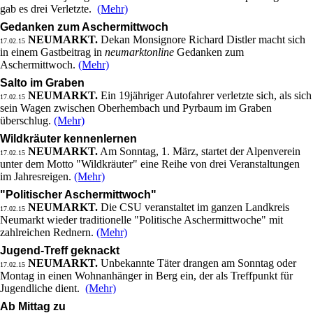
gab es drei Verletzte.
(Mehr)
Gedanken zum Aschermittwoch
NEUMARKT.
Dekan Monsignore Richard Distler macht sich
17.02.15
in einem Gastbeitrag in
neumarktonline
Gedanken zum
Aschermittwoch.
(Mehr)
Salto im Graben
NEUMARKT.
Ein 19jähriger Autofahrer verletzte sich, als sich
17.02.15
sein Wagen zwischen Oberhembach und Pyrbaum im Graben
überschlug.
(Mehr)
Wildkräuter kennenlernen
NEUMARKT.
Am Sonntag, 1. März, startet der Alpenverein
17.02.15
unter dem Motto "Wildkräuter" eine Reihe von drei Veranstaltungen
im Jahresreigen.
(Mehr)
"Politischer Aschermittwoch"
NEUMARKT.
Die CSU veranstaltet im ganzen Landkreis
17.02.15
Neumarkt wieder traditionelle "Politische Aschermittwoche" mit
zahlreichen Rednern.
(Mehr)
Jugend-Treff geknackt
NEUMARKT.
Unbekannte Täter drangen am Sonntag oder
17.02.15
Montag in einen Wohnanhänger in Berg ein, der als Treffpunkt für
Jugendliche dient.
(Mehr)
Ab Mittag zu