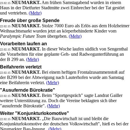
NEUMARKT.
Am frühen Samstagabend wurden in einem
23.02.15
Haus in der Dietfurter Stadtmitte zwei Einbrecher bei der Tat gestört
und vertrieben.
(Mehr)
Freude über große Spende
NEUMARKT.
Stolze 7000 Euro als Erlös aus dem Holzheimer
22.02.15
Weihnachtsmarkt wurden jetzt an körperbehinderte Kinder vom
Paralympic Future Team
übergeben.
(Mehr)
Vorarbeiten laufen an
NEUMARKT.
In dieser Woche laufen südlich von Sengenthal
22.02.15
die Vorarbeiten für eine geplante Geh- und Radwegunterführung an
der B 299 an.
(Mehr)
Beifahrerin verletzt
NEUMARKT.
Bei einem heftigen Frontalzusammenstoß auf
22.02.15
der B299 bei der Abtweigung nach Lauterhofen wurde am Samstag
eine Beifahrerin verletzt.
(Mehr)
"Ausufernde Bürokratie"
NEUMARKT.
Beim "Sportgespräch" sagte Landrat Gailler
22.02.15
weitere Unterstützung zu. Doch die Vereine beklagten sich über
"ausufernde Bürokratie".
(Mehr)
Weiter "Konjunkturlokomotive"
NEUMARKT.
„Die Bauwirtschaft ist und bleibt die
22.02.15
Konjunkturlokomotive der deutschen Volkswirtschaft", hieß es bei der
Neumarkter Bau-Innung.
(Mehr)