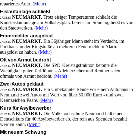
repariertes Auto.
(Mehr)
Eislaufanlage schließt
NEUMARKT.
Trotz eisiger Temperaturen schließt die
27.02.15
Kunsteislaufanlage am Volksfestplatz bereits am Sonntag, heißt es von
den Stadtwerken.
(Mehr)
Feuermelder ausgelöst
NEUMARKT.
Ein 36jähriger Mann steht im Verdacht, im
27.02.15
Parkhaus an der Ringstraße an mehreren Feuermeldern Alarm
ausgelöst zu haben.
(Mehr)
Oft von Armut bedroht
NEUMARKT.
Die SPD-Kreistagsfraktion betonte die
27.02.15
Wichtigkeit guter Tariflöhne – Alleinerzieher und Rentner seien
oftmals von Armut bedroht.
(Mehr)
Zwei Autos geklaut
NEUMARKT.
Ein Unbekannter klaute vor einem Autohaus in
27.02.15
Neumarkt zwei Autos mit Wert von über 50.000 Euro - und zwei
Kennzeichen-Paare.
(Mehr)
Kurs für Asylbewerber
NEUMARKT.
Die Volkshochschule Neumarkt hält einen
27.02.15
Deutschkurs für 40 Asylbewerber ab, der rein aus Spenden bezahlt
werden kann.
(Mehr)
Mit neuem Schwung