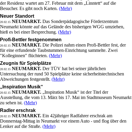
der Residenz wartet am 27. Februar mit dem „Linntett“ auf die
Besucher. Es gibt noch Karten.
(Mehr)
Neuer Standort
NEUMARKT.
Das Sonderpädagogische Förderzentrum
20.02.15
Neumarkt könnte auf das Gelände des bisherigen WGG umziehen,
hieß es bei einer Besprechung.
(Mehr)
Profi-Bettler festgenommen
NEUMARKT.
Die Polizei nahm einen Profi-Bettler fest, der
20.02.15
für eine erfundende Taubstummen-Einrichtung sammelte. Zwei
"Kolleginnen" flüchteten.
(Mehr)
Zeugnis für Spielplätze
NEUMARKT.
Der TÜV hat bei seiner jährlichen
20.02.15
Untersuchung der rund 50 Spielplätze keine sicherheitstechnischen
Abweichungen festgestellt.
(Mehr)
„Inspiration Musik“
NEUMARKT.
„Inspiration Musik“ ist der Titel der
20.02.15
Ausstellung, die vom 13. März bis 17. Mai im Stadtmuseum Neumarkt
zu sehen ist.
(Mehr)
Radler erschrak
NEUMARKT.
Ein 42jähriger Radfahrer erschrak am
20.02.15
Donnerstag-Mittag in Neumarkt vor einem Auto - und flog über den
Lenker auf die Straße.
(Mehr)