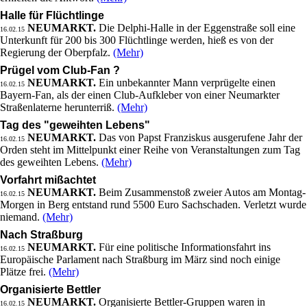
Halle für Flüchtlinge
NEUMARKT.
Die Delphi-Halle in der Eggenstraße soll eine
16.02.15
Unterkunft für 200 bis 300 Flüchtlinge werden, hieß es von der
Regierung der Oberpfalz.
(Mehr)
Prügel vom Club-Fan ?
NEUMARKT.
Ein unbekannter Mann verprügelte einen
16.02.15
Bayern-Fan, als der einen Club-Aufkleber von einer Neumarkter
Straßenlaterne herunterriß.
(Mehr)
Tag des "geweihten Lebens"
NEUMARKT.
Das von Papst Franziskus ausgerufene Jahr der
16.02.15
Orden steht im Mittelpunkt einer Reihe von Veranstaltungen zum Tag
des geweihten Lebens.
(Mehr)
Vorfahrt mißachtet
NEUMARKT.
Beim Zusammenstoß zweier Autos am Montag-
16.02.15
Morgen in Berg entstand rund 5500 Euro Sachschaden. Verletzt wurde
niemand.
(Mehr)
Nach Straßburg
NEUMARKT.
Für eine politische Informationsfahrt ins
16.02.15
Europäische Parlament nach Straßburg im März sind noch einige
Plätze frei.
(Mehr)
Organisierte Bettler
NEUMARKT.
Organisierte Bettler-Gruppen waren in
16.02.15