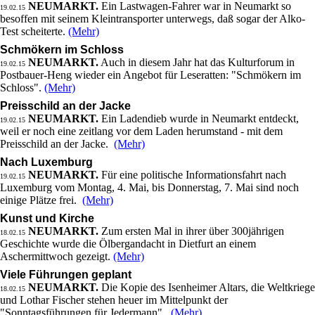
NEUMARKT.
Ein Lastwagen-Fahrer war in Neumarkt so
19.02.15
besoffen mit seinem Kleintransporter unterwegs, daß sogar der Alko-
Test scheiterte.
(Mehr)
Schmökern im Schloss
NEUMARKT.
Auch in diesem Jahr hat das Kulturforum in
19.02.15
Postbauer-Heng wieder ein Angebot für Leseratten: "Schmökern im
Schloss".
(Mehr)
Preisschild an der Jacke
NEUMARKT.
Ein Ladendieb wurde in Neumarkt entdeckt,
19.02.15
weil er noch eine zeitlang vor dem Laden herumstand - mit dem
Preisschild an der Jacke.
(Mehr)
Nach Luxemburg
NEUMARKT.
Für eine politische Informationsfahrt nach
19.02.15
Luxemburg vom Montag, 4. Mai, bis Donnerstag, 7. Mai sind noch
einige Plätze frei.
(Mehr)
Kunst und Kirche
NEUMARKT.
Zum ersten Mal in ihrer über 300jährigen
18.02.15
Geschichte wurde die Ölbergandacht in Dietfurt an einem
Aschermittwoch gezeigt.
(Mehr)
Viele Führungen geplant
NEUMARKT.
Die Kopie des Isenheimer Altars, die Weltkriege
18.02.15
und Lothar Fischer stehen heuer im Mittelpunkt der
"Sonntagsführungen für Jedermann".
(Mehr)