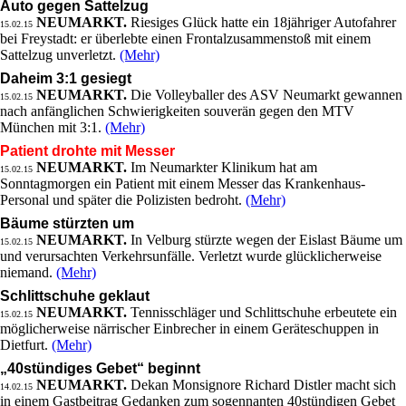
Auto gegen Sattelzug
NEUMARKT.
Riesiges Glück hatte ein 18jähriger Autofahrer
15.02.15
bei Freystadt: er überlebte einen Frontalzusammenstoß mit einem
Sattelzug unverletzt.
(Mehr)
Daheim 3:1 gesiegt
NEUMARKT.
Die Volleyballer des ASV Neumarkt gewannen
15.02.15
nach anfänglichen Schwierigkeiten souverän gegen den MTV
München mit 3:1.
(Mehr)
Patient drohte mit Messer
NEUMARKT.
Im Neumarkter Klinikum hat am
15.02.15
Sonntagmorgen ein Patient mit einem Messer das Krankenhaus-
Personal und später die Polizisten bedroht.
(Mehr)
Bäume stürzten um
NEUMARKT.
In Velburg stürzte wegen der Eislast Bäume um
15.02.15
und verursachten Verkehrsunfälle. Verletzt wurde glücklicherweise
niemand.
(Mehr)
Schlittschuhe geklaut
NEUMARKT.
Tennisschläger und Schlittschuhe erbeutete ein
15.02.15
möglicherweise närrischer Einbrecher in einem Geräteschuppen in
Dietfurt.
(Mehr)
„40stündiges Gebet“ beginnt
NEUMARKT.
Dekan Monsignore Richard Distler macht sich
14.02.15
in einem Gastbeitrag Gedanken zum sogennanten 40stündigen Gebet