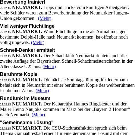
Bewerbung trainiert
NEUMARKT.
Tipps und Tricks vom künftigen Arbeitgeber:
26.02.15
viele Schüler waren zum Bewerbertraining der Neumarkter Jungen-
Union gekommen.
(Mehr)
Viel weniger Flüchtlinge
NEUMARKT.
Wann Flüchtlinge in die als Aufnahmelager
25.02.15
bestimmte Delphi-Halle nach Neumarkt kommen, ist offenbar noch
völlig ungewiß.
(Mehr)
Schnell-Denker ermittelt
NEUMARKT.
Der Schachklub Neumarkt richtete auch die
25.02.15
zweite Auflage der Bayerischen Schnell-Schachmeisterschaften in der
Altersklasse U25 aus.
(Mehr)
Berühmte Kopie
NEUMARKT.
Die nächste Sonntagsführung für Jedermann
25.02.15
befaßt sich in Neumarkt mit einer berühmten Kopie des weltberühmten
Isenheimer Altars.
(Mehr)
Rundfunk im Museum
NEUMARKT.
Der Kabarettist Hannes Ringlstetter und der
25.02.15
Maler Heino Naujoks kommen im März bei der „Bayern 2-Hörtour“
nach Neumarkt.
(Mehr)
"Gemeinsame Lösung"
NEUMARKT.
Die CSU-Stadtratsfraktion sprach sich beim
25.02.15
Thema Ganzjahresbad erneut für eine gemeinsame Lösung mit dem