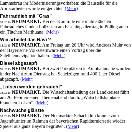
Lammsbräu ihr Modernisierungsvorhaben: die Baustelle für die
Abrissarbeiten wurde eingerichtet.
(Mehr)
Fahrraddieb mit "Gras"
NEUMARKT.
Bei der Kontrolle eine mutmaßlichen
18.02.15
Fahrradiebes fanden Polizisten am Faschingsdienstag in Pölling auch
ein Tütchen Marihuana.
(Mehr)
Wie arbeitet das Navi ?
NEUMARKT.
Am Freitag um 20 Uhr wird Andreas Muhr von
18.02.15
der Bayerische Volkssternwarte einen Vortrag über die
Satellitennavigation halten.
(Mehr)
Diesel abgezapft
NEUMARKT.
Bei zwei Parkplätzen in Autobahnnähe wurden
18.02.15
in der Nacht zum Dienstag bei Sattelzügen rund 400 Liter Diesel
abgezapft.
(Mehr)
„Lotsen werden gebraucht“
NEUMARKT.
Die Wirtschaftsabteilung des Landkreises führt
18.02.15
am 26. Februar einen Themenabend durch: „Wirtschaftskapitäne
brauchen Lotsen“.
(Mehr)
Nachwuchs glänzte
NEUMARKT.
Der Neumarkter Schachklub konnte zum
18.02.15
Jugendturnier im Rahmen der bayerischen Rapidturnierserie wieder
Spieler aus ganz Bayern begrüßen.
(Mehr)