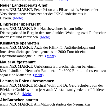
Neuer Landesbeirats-Chef
NEUMARKT.
Peter Prison aus Pilsach ist als Vertreter der
18.02.15
Versicherten neuer Vorsitzender des IKK-Landesbeirats in
Bayern.
(Mehr)
Einbrecher überrascht
NEUMARKT.
Ein Hausbewohner hat am frühen
18.02.15
Dienstagabend in Berg in der stockdunklen Wohnung zwei Einbrecher
überrascht und vertrieben.
(Mehr)
Klinikärzte spendeten
NEUMARKT.
Ärzte der Klinik für Anästhesiologie und
18.02.15
Intensivmedizin spendeten gemeinsam 2000 Euro für eine
Operationskampagne in Peru.
(Mehr)
Mauer aufgestemmt
NEUMARKT.
Unbekannte Einbrecher stahlen bei einem
18.02.15
Metallhändler in Neumarkt Buntmetall für 3000 Euro - und rissen dazu
sogar eine Mauer ein.
(Mehr)
Leitung in Polen übernommen
NEUMARKT.
Michael Wolff und Dr. Gerd Schubert von der
18.02.15
Pfleiderer GmbH wurden jetzt auch Vorstandsmitglieder der Pfleiderer
Grajewo S.A.
(Mehr)
Abrißarbeiten starten
NEUMARKT.
Am Mittwoch startete die Neumarkter
18.02.15