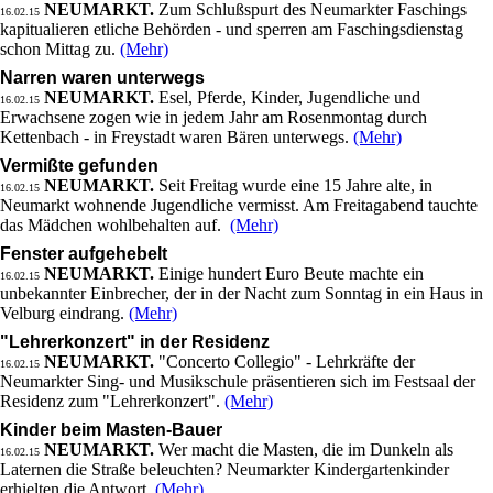
NEUMARKT.
Zum Schlußspurt des Neumarkter Faschings
16.02.15
kapitualieren etliche Behörden - und sperren am Faschingsdienstag
schon Mittag zu.
(Mehr)
Narren waren unterwegs
NEUMARKT.
Esel, Pferde, Kinder, Jugendliche und
16.02.15
Erwachsene zogen wie in jedem Jahr am Rosenmontag durch
Kettenbach - in Freystadt waren Bären unterwegs.
(Mehr)
Vermißte gefunden
NEUMARKT.
Seit Freitag wurde eine 15 Jahre alte, in
16.02.15
Neumarkt wohnende Jugendliche vermisst. Am Freitagabend tauchte
das Mädchen wohlbehalten auf.
(Mehr)
Fenster aufgehebelt
NEUMARKT.
Einige hundert Euro Beute machte ein
16.02.15
unbekannter Einbrecher, der in der Nacht zum Sonntag in ein Haus in
Velburg eindrang.
(Mehr)
"Lehrerkonzert" in der Residenz
NEUMARKT.
"Concerto Collegio" - Lehrkräfte der
16.02.15
Neumarkter Sing- und Musikschule präsentieren sich im Festsaal der
Residenz zum "Lehrerkonzert".
(Mehr)
Kinder beim Masten-Bauer
NEUMARKT.
Wer macht die Masten, die im Dunkeln als
16.02.15
Laternen die Straße beleuchten? Neumarkter Kindergartenkinder
erhielten die Antwort.
(Mehr)