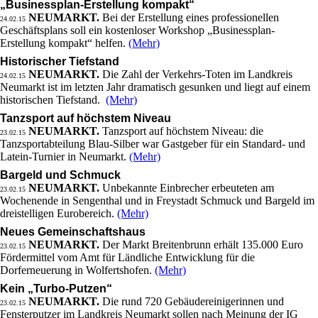
„Businessplan-Erstellung kompakt“
NEUMARKT.
Bei der Erstellung eines professionellen
24.02.15
Geschäftsplans soll ein kostenloser Workshop „Businessplan-
Erstellung kompakt“ helfen.
(Mehr)
Historischer Tiefstand
NEUMARKT.
Die Zahl der Verkehrs-Toten im Landkreis
24.02.15
Neumarkt ist im letzten Jahr dramatisch gesunken und liegt auf einem
historischen Tiefstand.
(Mehr)
Tanzsport auf höchstem Niveau
NEUMARKT.
Tanzsport auf höchstem Niveau: die
23.02.15
Tanzsportabteilung Blau-Silber war Gastgeber für ein Standard- und
Latein-Turnier in Neumarkt.
(Mehr)
Bargeld und Schmuck
NEUMARKT.
Unbekannte Einbrecher erbeuteten am
23.02.15
Wochenende in Sengenthal und in Freystadt Schmuck und Bargeld im
dreistelligen Eurobereich.
(Mehr)
Neues Gemeinschaftshaus
NEUMARKT.
Der Markt Breitenbrunn erhält 135.000 Euro
23.02.15
Fördermittel vom Amt für Ländliche Entwicklung für die
Dorferneuerung in Wolfertshofen.
(Mehr)
Kein „Turbo-Putzen“
NEUMARKT.
Die rund 720 Gebäudereinigerinnen und
23.02.15
Fensterputzer im Landkreis Neumarkt sollen nach Meinung der IG