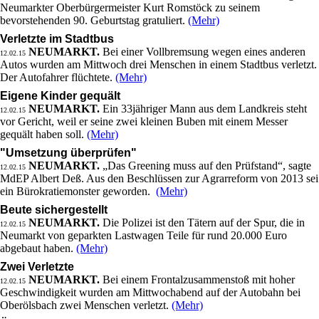
Neumarkter Oberbürgermeister Kurt Romstöck zu seinem
bevorstehenden 90. Geburtstag gratuliert.
(Mehr)
Verletzte im Stadtbus
NEUMARKT.
Bei einer Vollbremsung wegen eines anderen
12.02.15
Autos wurden am Mittwoch drei Menschen in einem Stadtbus verletzt.
Der Autofahrer flüchtete.
(Mehr)
Eigene Kinder gequält
NEUMARKT.
Ein 33jähriger Mann aus dem Landkreis steht
12.02.15
vor Gericht, weil er seine zwei kleinen Buben mit einem Messer
gequält haben soll.
(Mehr)
"Umsetzung überprüfen"
NEUMARKT.
„Das Greening muss auf den Prüfstand“, sagte
12.02.15
MdEP Albert Deß. Aus den Beschlüssen zur Agrarreform von 2013 sei
ein Bürokratiemonster geworden.
(Mehr)
Beute sichergestellt
NEUMARKT.
Die Polizei ist den Tätern auf der Spur, die in
12.02.15
Neumarkt von geparkten Lastwagen Teile für rund 20.000 Euro
abgebaut haben.
(Mehr)
Zwei Verletzte
NEUMARKT.
Bei einem Frontalzusammenstoß mit hoher
12.02.15
Geschwindigkeit wurden am Mittwochabend auf der Autobahn bei
Oberölsbach zwei Menschen verletzt.
(Mehr)