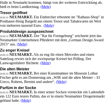
Halle in Neumarkt kommen, hängt von der weiteren Entwicklung ab,
hieß es beim Landkreistag.
(Mehr)
Tresor geöffnet
NEUMARKT.
Ein Einbrecher erbeutete im "Rathaus-Shop" in
24.02.15
Postbauer-Heng Bargeld aus einem Tresor und Tabakwaren im Wert
von mehreren tausend Euro.
(Mehr)
Produktdesign ausgezeichnet
NEUMARKT.
Der "Rat für Formgebung" zeichnete jetzt das
24.02.15
Neumarkter Unternehmen Pfleiderer mit dem „German Design Award
2015“ aus.
(Mehr)
Zu enger Kreisel
NEUMARKT.
Als zu eng für einen Mercedes und einen
24.02.15
Sattelzug erwies sich der zweispurige Kreisel bei Pölling. Der
Lastwagenfahrer flüchtete.
(Mehr)
Die alten Meister
NEUMARKT.
Bei einer Kunstmatinee im Museum Lothar
24.02.15
Fischer geht es am Donnerstag um „WIR und die alten Meister – El
Greco, Rubens, Bernini und andere“.
(Mehr)
Parfüm in der Socke
NEUMARKT.
In einer seiner Socken versteckte ein Ladendieb
24.02.15
ein 122 Euro teures Pafüm, das er in einem Neumarkter Drogeriemarkt
geklaut hatte.
(Mehr)