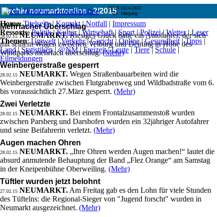
ISSN 1614-2853
Archiv neumarktonline - 2/2015
23. Jahrgang
Home
:
Titelseite
|
Kontakt
|
Notfall
|
Impressum
Mehrfacher Überschlag
Ressorts
:
Politik
|
Kultur
|
Wirtschaft
|
Sport
|
Polizei
|
Wetter
|
Leser
NEUMARKT.
Riesiges Glück hatte ein Autofahrer, der sich
28.02.15
Themen
:
Umwelt
|
Verkehr
|
Gericht
|
Online
|
Gesundheit
|
Tipps
|
mit seinem Wagen zwischen Velburg und Deining in Höhe des
Land
|
Statistiken
|
@NM
|
Freizeit
|
Leute
|
Tiere
|
Schule
|
Windparks mehrfach überschlug.
(Mehr)
Eilmeldungen
Weinbergerstraße gesperrt
NEUMARKT.
Wegen Straßenbauarbeiten wird die
28.02.15
Weinbergerstraße zwischen Flutgrabenweg und Wildbadstraße vom 6.
bis voraussichtlich 27.März gesperrt.
(Mehr)
Zwei Verletzte
NEUMARKT.
Bei einem Frontalzusammenstoß wurden
28.02.15
zwischen Parsberg und Darshofen wurden ein 32jähriger Autofahrer
und seine Beifahrerin verletzt.
(Mehr)
Augen machen Ohren
NEUMARKT.
„Ihre Ohren werden Augen machen!“ lautet die
28.02.15
absurd anmutende Behauptung der Band „Flez Orange“ am Samstag
in der Kneipenbühne Oberweiling.
(Mehr)
Tüftler wurden jetzt belohnt
NEUMARKT.
Am Freitag gab es den Lohn für viele Stunden
27.02.15
des Tüftelns: die Regional-Sieger von "Jugend forscht" wurden in
Neumarkt ausgezeichnet.
(Mehr)