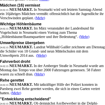
Mädchen (16) vermisst
NEUMARKT.
In Neumarkt wird seit letztem Samstag-Abend
24.02.15
ein 16jähriges Mädchen vermißt: offensichtlich hat die Jugendliche ihr
Verschwinden geplant.
(Mehr)
Wichtige Höhlenbäume
NEUMARKT.
Im März veranstaltet der Landesbund für
24.02.15
Vogelschutz in Neumarkt einen Vortrag zum Thema
„Höhlenbäume/Baumquartiere und ihre Bedeutung“.
(Mehr)
Umweltpreise übergeben
NEUMARKT.
Landrat Willibald Gailler zeichnete am Dienstag
24.02.15
die Schüler von 18 Grund- und neun Mittelschulen mit dem
Umweltpreis 2014 aus.
(Mehr)
Fahrverbot droht
NEUMARKT.
In der Amberger Straße in Neumarkt wurde am
24.02.15
Montag das Tempo von über 2000 Fahrzeugen gemessen. 58 Fahrer
waren zu schnell dran.
(Mehr)
Rehe gerettet
NEUMARKT.
Mit tatkräftiger Hilfe der Polizei konnten in
24.02.15
Parsberg zwei Rehe gerettet werden, die sich in einen Garten verirrt
hatten.
(Mehr)
"Entwicklung entscheidend"
NEUMARKT.
Ob demnächst Asylbewerber in die Delphi-
24.02.15