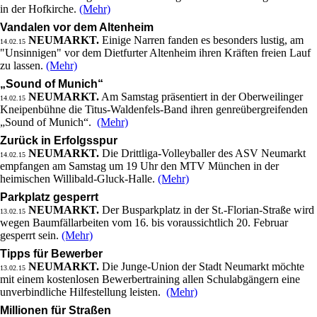
in der Hofkirche.
(Mehr)
Vandalen vor dem Altenheim
NEUMARKT.
Einige Narren fanden es besonders lustig, am
14.02.15
"Unsinnigen" vor dem Dietfurter Altenheim ihren Kräften freien Lauf
zu lassen.
(Mehr)
„Sound of Munich“
NEUMARKT.
Am Samstag präsentiert in der Oberweilinger
14.02.15
Kneipenbühne die Titus-Waldenfels-Band ihren genreübergreifenden
„Sound of Munich“.
(Mehr)
Zurück in Erfolgsspur
NEUMARKT.
Die Drittliga-Volleyballer des ASV Neumarkt
14.02.15
empfangen am Samstag um 19 Uhr den MTV München in der
heimischen Willibald-Gluck-Halle.
(Mehr)
Parkplatz gesperrt
NEUMARKT.
Der Busparkplatz in der St.-Florian-Straße wird
13.02.15
wegen Baumfällarbeiten vom 16. bis voraussichtlich 20. Februar
gesperrt sein.
(Mehr)
Tipps für Bewerber
NEUMARKT.
Die Junge-Union der Stadt Neumarkt möchte
13.02.15
mit einem kostenlosen Bewerbertraining allen Schulabgängern eine
unverbindliche Hilfestellung leisten.
(Mehr)
Millionen für Straßen