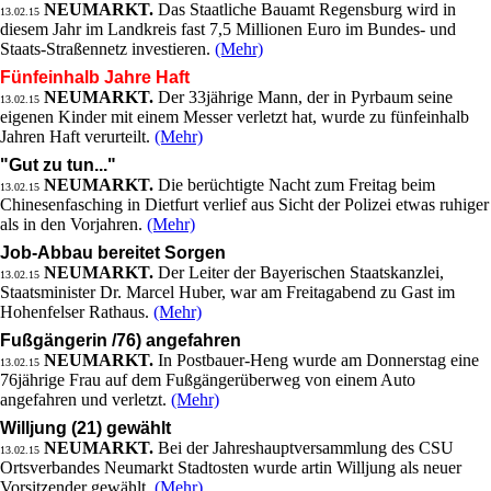
NEUMARKT.
Das Staatliche Bauamt Regensburg wird in
13.02.15
diesem Jahr im Landkreis fast 7,5 Millionen Euro im Bundes- und
Staats-Straßennetz investieren.
(Mehr)
Fünfeinhalb Jahre Haft
NEUMARKT.
Der 33jährige Mann, der in Pyrbaum seine
13.02.15
eigenen Kinder mit einem Messer verletzt hat, wurde zu fünfeinhalb
Jahren Haft verurteilt.
(Mehr)
"Gut zu tun..."
NEUMARKT.
Die berüchtigte Nacht zum Freitag beim
13.02.15
Chinesenfasching in Dietfurt verlief aus Sicht der Polizei etwas ruhiger
als in den Vorjahren.
(Mehr)
Job-Abbau bereitet Sorgen
NEUMARKT.
Der Leiter der Bayerischen Staatskanzlei,
13.02.15
Staatsminister Dr. Marcel Huber, war am Freitagabend zu Gast im
Hohenfelser Rathaus.
(Mehr)
Fußgängerin /76) angefahren
NEUMARKT.
In Postbauer-Heng wurde am Donnerstag eine
13.02.15
76jährige Frau auf dem Fußgängerüberweg von einem Auto
angefahren und verletzt.
(Mehr)
Willjung (21) gewählt
NEUMARKT.
Bei der Jahreshauptversammlung des CSU
13.02.15
Ortsverbandes Neumarkt Stadtosten wurde artin Willjung als neuer
Vorsitzender gewählt.
(Mehr)