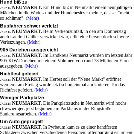
Hund biß zu
NEUMARKT.
Ein Hund biß in Neumarkt einem neunjährigen
27.02.15
Mädchen in die Wade - und der Hundebesitzer meinte, das sei "nicht
so schlimm".
(Mehr)
Busfahrer schwer verletzt
NEUMARKT.
Beim Verkehrsunfall, in den am Donnerstag
27.02.15
auch Landrat Gailler verwickelt war, erlitt eine Person doch schwere
Verletzungen.
(Mehr)
905 Darlehen ausgereicht
NEUMARKT.
Im Landkreis Neumarkt wurden im letzten Jahr
27.02.15
905 KfW-Darlehen mit einem Volumen von rund 78 Millionen Euro
ausgegeben.
(Mehr)
Richtfest gefeiert
NEUMARKT.
Im Herbst soll der "Neue Markt" eröffnet
27.02.15
werden - am Freitag wurde jetzt schon einmal am Unteren Tor das
Richtfest gefeiert.
(Mehr)
Weniger Parkplätze
NEUMARKT.
Die Parkplatzsuche in Neumarkt wird nochs
27.02.15
chwwieriger: jetzt beginnen am Parkhaus in der Ringstraße
Sanierungsarbeiten.
(Mehr)
Um Auto geprügelt
NEUMARKT.
In Pyrbaum kam es zu einer handfesten
27.02.15
Schlägerei zwischen verschiedenen Personen: offenbar ging es um ein