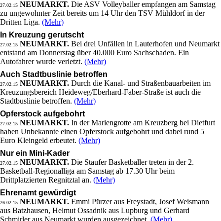
NEUMARKT.
Die ASV Volleyballer empfangen am Samstag
27.02.15
zu ungewohnter Zeit bereits um 14 Uhr den TSV Mühldorf in der
Dritten Liga.
(Mehr)
In Kreuzung gerutscht
NEUMARKT.
Bei drei Unfällen in Lauterhofen und Neumarkt
27.02.15
entstand am Donnerstag über 40.000 Euro Sachschaden. Ein
Autofahrer wurde verletzt.
(Mehr)
Auch Stadtbuslinie betroffen
NEUMARKT.
Durch die Kanal- und Straßenbauarbeiten im
27.02.15
Kreuzungsbereich Heideweg/Eberhard-Faber-Straße ist auch die
Stadtbuslinie betroffen.
(Mehr)
Opferstock aufgebohrt
NEUMARKT.
In der Mariengrotte am Kreuzberg bei Dietfurt
27.02.15
haben Unbekannte einen Opferstock aufgebohrt und dabei rund 5
Euro Kleingeld erbeutet.
(Mehr)
Nur ein Mini-Kader
NEUMARKT.
Die Staufer Basketballer treten in der 2.
27.02.15
Basketball-Regionalliga am Samstag ab 17.30 Uhr beim
Drittplatzierten Regnitztal an.
(Mehr)
Ehrenamt gewürdigt
NEUMARKT.
Emmi Pürzer aus Freystadt, Josef Weismann
26.02.15
aus Batzhausen, Helmut Ossadnik aus Lupburg und Gerhard
Schmirler aus Neumarkt wurden ausgezeichnet.
(Mehr)