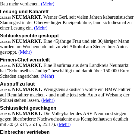
Bau mehr verdienen.
(Mehr)
Lesung und Kabarett
NEUMARKT.
Werner Gerl, seit vielen Jahren kabarettistischer
23.02.15
Stammgast in der Oberweilinger Kneipenbühne, fand sich diesmal zu
einer Lesung ein.
(Mehr)
Schluckspechte gestoppt
NEUMARKT.
Eine 45jährige Frau und ein 36jähriger Mann
23.02.15
wurden am Wochenende mit zu viel Alkohol am Steuer ihrer Autos
gestoppt.
(Mehr)
Firmen-Chef verurteilt
NEUMARKT.
Eine Baufirma aus dem Landkreis Neumarkt
23.02.15
hat "Scheinselbstständige" beschäftigt und damit über 150.000 Euro
Schaden angerichtet.
(Mehr)
Auspuff zu laut
NEUMARKT.
Wenigstens akustisch wollte ein BMW-Fahrer
23.02.15
auf Rennfahrer machen - und mußte jetzt sein Auto auf Weisung der
Polizei stehen lassen.
(Mehr)
Schlusslicht geschlagen
NEUMARKT.
Die Volleyballer des ASV Neumarkt siegen
23.02.15
gegen überforderte Nachwuchstalente aus Kempfenhausen deutlich
mit 3:0 (25:14, 25:15, 25:17).
(Mehr)
Einbrecher vertrieben