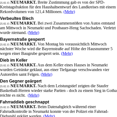
NEUMARKT.
Breite Zustimmung gab es von der SPD-
25.02.15
Kreistagsfraktion für den Haushaltsentwurf des Landkreises mit einem
Rekordvolumen von 121,4 Millionen.
(Mehr)
Verbeultes Blech
NEUMARKT.
Bei zwei Zusammenstößen von Autos entstand
25.02.15
am Mittwoch in Neumarkt und Postbauer-Heng Sachschaden. Verletzt
wurde niemand.
(Mehr)
Bayernstraße gesperrt
NEUMARKT.
Von Montag bis voraussichtlich Mittwoch
25.02.15
nächster Woche wird die Bayernstraße auf Höhe der Hausnummer 5
wegen einer Baugrube gesperrt sein.
(Mehr)
Dieb im Keller
NEUMARKT.
Aus dem Keller eines Hauses in Neumarkt
25.02.15
wurden Getränke geklaut, aus einer Tiefgarage verschwanden vier
Autoreifen samt Felgen.
(Mehr)
Den Gegner geärgert
NEUMARKT.
Nach dem Leistungstief zeigten die Staufer
25.02.15
Basketball-Herren wieder starke Partien - doch zu einem Sieg in Gotha
reichte es nicht.
(Mehr)
Fahrraddieb geschnappt
NEUMARKT.
Beim Datenabgleich während einer
25.02.15
Fahrradkontrolle in Neumarkt konnte von der Polizei ein Fahrrad-
Diebstahl geklärt werden.
(Mehr)