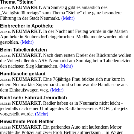
Thema "Steine"
NEUMARKT.
Am Samstag gibt es anlässlich des
20.02.15
„Weltgästeführertags“ zum Thema "Steine" eine ganz besondere
Führung in der Stadt Neumarkt.
(Mehr)
Einbrecher in Apotheke
NEUMARKT.
In der Nacht auf Freitag wurde in die Marien-
20.02.15
Apotheke in Seubersdorf eingebrochen. Medikamente wurden nicht
gestohlen.
(Mehr)
Beim Tabellenletzten
NEUMARKT.
Nach dem ersten Dreier der Rückrunde wollen
20.02.15
die Volleyballer des ASV Neumarkt am Sonntag beim Tabellenletzten
den nächsten Sieg klarmachen.
(Mehr)
Handtasche geklaut
NEUMARKT.
Eine 76jährige Frau bückte sich nur kurz in
20.02.15
einem Neumarkter Supermarkt - und schon war die Handtasche aus
dem Einkaufswagen weg.
(Mehr)
Nicht sehr Fahrrad-freundlich
NEUMARKT.
Radler haben es in Neumarkt nicht leicht -
19.02.15
jedenfalls nach einer Umfrage des Radfahrervereins ADFC, die jetzt
vorgestellt wurde.
(Mehr)
Bewaffnete Profi-Bettler
NEUMARKT.
Ein parkendes Auto mit laufendem Motor
19.02.15
machte die Polizei auf zwei Profi-Bettler aufmerksam - im Wagen