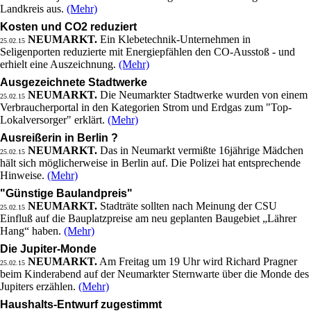
Landkreis aus.
(Mehr)
Kosten und CO2 reduziert
NEUMARKT.
Ein Klebetechnik-Unternehmen in
25.02.15
Seligenporten reduzierte mit Energiepfählen den CO-Ausstoß - und
erhielt eine Auszeichnung.
(Mehr)
Ausgezeichnete Stadtwerke
NEUMARKT.
Die Neumarkter Stadtwerke wurden von einem
25.02.15
Verbraucherportal in den Kategorien Strom und Erdgas zum "Top-
Lokalversorger" erklärt.
(Mehr)
Ausreißerin in Berlin ?
NEUMARKT.
Das in Neumarkt vermißte 16jährige Mädchen
25.02.15
hält sich möglicherweise in Berlin auf. Die Polizei hat entsprechende
Hinweise.
(Mehr)
"Günstige Baulandpreis"
NEUMARKT.
Stadträte sollten nach Meinung der CSU
25.02.15
Einfluß auf die Bauplatzpreise am neu geplanten Baugebiet „Lährer
Hang“ haben.
(Mehr)
Die Jupiter-Monde
NEUMARKT.
Am Freitag um 19 Uhr wird Richard Pragner
25.02.15
beim Kinderabend auf der Neumarkter Sternwarte über die Monde des
Jupiters erzählen.
(Mehr)
Haushalts-Entwurf zugestimmt