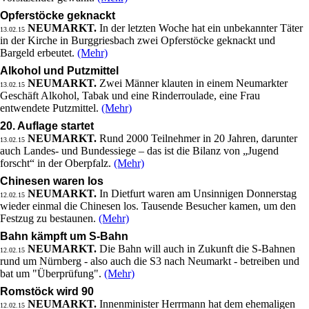
Opferstöcke geknackt
NEUMARKT.
In der letzten Woche hat ein unbekannter Täter
13.02.15
in der Kirche in Burggriesbach zwei Opferstöcke geknackt und
Bargeld erbeutet.
(Mehr)
Alkohol und Putzmittel
NEUMARKT.
Zwei Männer klauten in einem Neumarkter
13.02.15
Geschäft Alkohol, Tabak und eine Rinderroulade, eine Frau
entwendete Putzmittel.
(Mehr)
20. Auflage startet
NEUMARKT.
Rund 2000 Teilnehmer in 20 Jahren, darunter
13.02.15
auch Landes- und Bundessiege – das ist die Bilanz von „Jugend
forscht“ in der Oberpfalz.
(Mehr)
Chinesen waren los
NEUMARKT.
In Dietfurt waren am Unsinnigen Donnerstag
12.02.15
wieder einmal die Chinesen los. Tausende Besucher kamen, um den
Festzug zu bestaunen.
(Mehr)
Bahn kämpft um S-Bahn
NEUMARKT.
Die Bahn will auch in Zukunft die S-Bahnen
12.02.15
rund um Nürnberg - also auch die S3 nach Neumarkt - betreiben und
bat um "Überprüfung".
(Mehr)
Romstöck wird 90
NEUMARKT.
Innenminister Herrmann hat dem ehemaligen
12.02.15