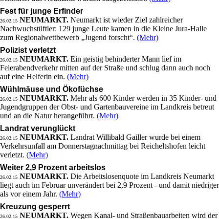
Fest für junge Erfinder
NEUMARKT.
Neumarkt ist wieder Ziel zahlreicher
26.02.15
Nachwuchstüftler: 129 junge Leute kamen in die Kleine Jura-Halle
zum Regionalwettbewerb „Jugend forscht“.
(Mehr)
Polizist verletzt
NEUMARKT.
Ein geistig behinderter Mann lief im
26.02.15
Feierabendverkehr mitten auf der Straße und schlug dann auch noch
auf eine Helferin ein.
(Mehr)
Wühlmäuse und Ökofüchse
NEUMARKT.
Mehr als 600 Kinder werden in 35 Kinder- und
26.02.15
Jugendgruppen der Obst- und Gartenbauvereine im Landkreis betreut
und an die Natur herangeführt.
(Mehr)
Landrat verunglückt
NEUMARKT.
Landrat Willibald Gailler wurde bei einem
26.02.15
Verkehrsunfall am Donnerstagnachmittag bei Reicheltshofen leicht
verletzt.
(Mehr)
Weiter 2,9 Prozent arbeitslos
NEUMARKT.
Die Arbeitslosenquote im Landkreis Neumarkt
26.02.15
liegt auch im Februar unverändert bei 2,9 Prozent - und damit niedriger
als vor einem Jahr.
(Mehr)
Kreuzung gesperrt
NEUMARKT.
Wegen Kanal- und Straßenbauarbeiten wird der
26.02.15