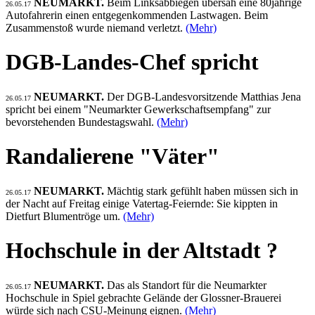
NEUMARKT.
Beim Linksabbiegen übersah eine 80jährige
26.05.17
Autofahrerin einen entgegenkommenden Lastwagen. Beim
Zusammenstoß wurde niemand verletzt.
(Mehr)
DGB-Landes-Chef spricht
NEUMARKT.
Der DGB-Landesvorsitzende Matthias Jena
26.05.17
spricht bei einem "Neumarkter Gewerkschaftsempfang" zur
bevorstehenden Bundestagswahl.
(Mehr)
Randalierene "Väter"
NEUMARKT.
Mächtig stark gefühlt haben müssen sich in
26.05.17
der Nacht auf Freitag einige Vatertag-Feiernde: Sie kippten in
Dietfurt Blumentröge um.
(Mehr)
Hochschule in der Altstadt ?
NEUMARKT.
Das als Standort für die Neumarkter
26.05.17
Hochschule in Spiel gebrachte Gelände der Glossner-Brauerei
würde sich nach CSU-Meinung eignen.
(Mehr)