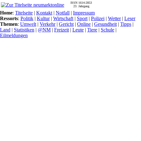
ISSN 1614-2853
23. Jahrgang
Home
:
Titelseite
|
Kontakt
|
Notfall
|
Impressum
Ressorts
:
Politik
|
Kultur
|
Wirtschaft
|
Sport
|
Polizei
|
Wetter
|
Leser
Themen
:
Umwelt
|
Verkehr
|
Gericht
|
Online
|
Gesundheit
|
Tipps
|
Land
|
Statistiken
|
@NM
|
Freizeit
|
Leute
|
Tiere
|
Schule
|
Eilmeldungen