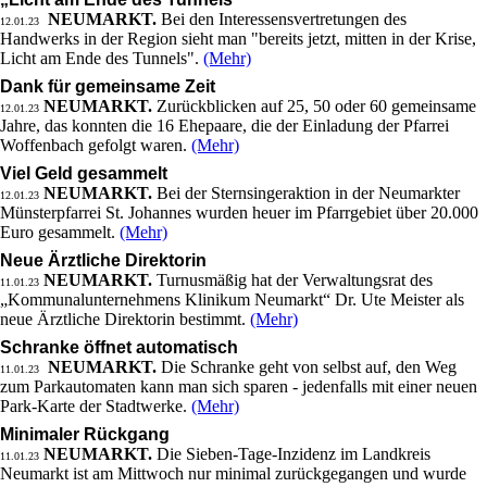
NEUMARKT.
Bei den Interessensvertretungen des
12.01.23
Handwerks in der Region sieht man "bereits jetzt, mitten in der Krise,
Licht am Ende des Tunnels".
(Mehr)
Dank für gemeinsame Zeit
NEUMARKT.
Zurückblicken auf 25, 50 oder 60 gemeinsame
12.01.23
Jahre, das konnten die 16 Ehepaare, die der Einladung der Pfarrei
Woffenbach gefolgt waren.
(Mehr)
Viel Geld gesammelt
NEUMARKT.
Bei der Sternsingeraktion in der Neumarkter
12.01.23
Münsterpfarrei St. Johannes wurden heuer im Pfarrgebiet über 20.000
Euro gesammelt.
(Mehr)
Neue Ärztliche Direktorin
NEUMARKT.
Turnusmäßig hat der Verwaltungsrat des
11.01.23
„Kommunalunternehmens Klinikum Neumarkt“ Dr. Ute Meister als
neue Ärztliche Direktorin bestimmt.
(Mehr)
Schranke öffnet automatisch
NEUMARKT.
Die Schranke geht von selbst auf, den Weg
11.01.23
zum Parkautomaten kann man sich sparen - jedenfalls mit einer neuen
Park-Karte der Stadtwerke.
(Mehr)
Minimaler Rückgang
NEUMARKT.
Die Sieben-Tage-Inzidenz im Landkreis
11.01.23
Neumarkt ist am Mittwoch nur minimal zurückgegangen und wurde