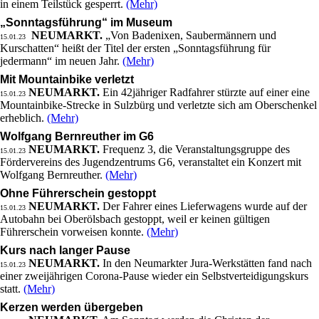
in einem Teilstück gesperrt.
(Mehr)
„Sonntagsführung“ im Museum
NEUMARKT.
„Von Badenixen, Saubermännern und
15.01.23
Kurschatten“ heißt der Titel der ersten „Sonntagsführung für
jedermann“ im neuen Jahr.
(Mehr)
Mit Mountainbike verletzt
NEUMARKT.
Ein 42jähriger Radfahrer stürzte auf einer eine
15.01.23
Mountainbike-Strecke in Sulzbürg und verletzte sich am Oberschenkel
erheblich.
(Mehr)
Wolfgang Bernreuther im G6
NEUMARKT.
Frequenz 3, die Veranstaltungsgruppe des
15.01.23
Fördervereins des Jugendzentrums G6, veranstaltet ein Konzert mit
Wolfgang Bernreuther.
(Mehr)
Ohne Führerschein gestoppt
NEUMARKT.
Der Fahrer eines Lieferwagens wurde auf der
15.01.23
Autobahn bei Oberölsbach gestoppt, weil er keinen gültigen
Führerschein vorweisen konnte.
(Mehr)
Kurs nach langer Pause
NEUMARKT.
In den Neumarkter Jura-Werkstätten fand nach
15.01.23
einer zweijährigen Corona-Pause wieder ein Selbstverteidigungskurs
statt.
(Mehr)
Kerzen werden übergeben