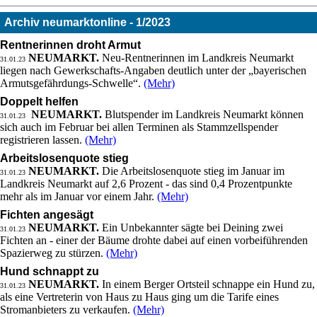
Archiv neumarktonline - 1/2023
Rentnerinnen droht Armut
NEUMARKT.
Neu-Rentnerinnen im Landkreis Neumarkt
31.01.23
liegen nach Gewerkschafts-Angaben deutlich unter der „bayerischen
Armutsgefährdungs-Schwelle“.
(Mehr)
Doppelt helfen
NEUMARKT.
Blutspender im Landkreis Neumarkt können
31.01.23
sich auch im Februar bei allen Terminen als Stammzellspender
registrieren lassen.
(Mehr)
Arbeitslosenquote stieg
NEUMARKT.
Die Arbeitslosenquote stieg im Januar im
31.01.23
Landkreis Neumarkt auf 2,6 Prozent - das sind 0,4 Prozentpunkte
mehr als im Januar vor einem Jahr.
(Mehr)
Fichten angesägt
NEUMARKT.
Ein Unbekannter sägte bei Deining zwei
31.01.23
Fichten an - einer der Bäume drohte dabei auf einen vorbeiführenden
Spazierweg zu stürzen.
(Mehr)
Hund schnappt zu
NEUMARKT.
In einem Berger Ortsteil schnappe ein Hund zu,
31.01.23
als eine Vertreterin von Haus zu Haus ging um die Tarife eines
Stromanbieters zu verkaufen.
(Mehr)