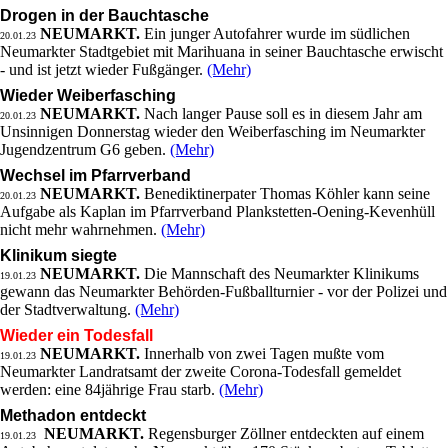
Drogen in der Bauchtasche
NEUMARKT.
Ein junger Autofahrer wurde im südlichen
20.01.23
Neumarkter Stadtgebiet mit Marihuana in seiner Bauchtasche erwischt
- und ist jetzt wieder Fußgänger.
(Mehr)
Wieder Weiberfasching
NEUMARKT.
Nach langer Pause soll es in diesem Jahr am
20.01.23
Unsinnigen Donnerstag wieder den Weiberfasching im Neumarkter
Jugendzentrum G6 geben.
(Mehr)
Wechsel im Pfarrverband
NEUMARKT.
Benediktinerpater Thomas Köhler kann seine
20.01.23
Aufgabe als Kaplan im Pfarrverband Plankstetten-Oening-Kevenhüll
nicht mehr wahrnehmen.
(Mehr)
Klinikum siegte
NEUMARKT.
Die Mannschaft des Neumarkter Klinikums
19.01.23
gewann das Neumarkter Behörden-Fußballturnier - vor der Polizei und
der Stadtverwaltung.
(Mehr)
Wieder ein Todesfall
NEUMARKT.
Innerhalb von zwei Tagen mußte vom
19.01.23
Neumarkter Landratsamt der zweite Corona-Todesfall gemeldet
werden: eine 84jährige Frau starb.
(Mehr)
Methadon entdeckt
NEUMARKT.
Regensburger Zöllner entdeckten auf einem
19.01.23