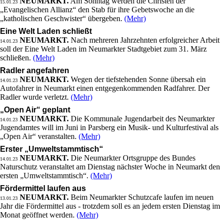
NEUMARKT.
Am Sonntag werden die Christen der
15.01.23
„Evangelischen Allianz“ den Stab für ihre Gebetswoche an die
„katholischen Geschwister“ übergeben.
(Mehr)
Eine Welt Laden schließt
NEUMARKT.
Nach mehreren Jahrzehnten erfolgreicher Arbeit
14.01.23
soll der Eine Welt Laden im Neumarkter Stadtgebiet zum 31. März
schließen.
(Mehr)
Radler angefahren
NEUMARKT.
Wegen der tiefstehenden Sonne übersah ein
14.01.23
Autofahrer in Neumarkt einen entgegenkommenden Radfahrer. Der
Radler wurde verletzt.
(Mehr)
„Open Air“ geplant
NEUMARKT.
Die Kommunale Jugendarbeit des Neumarkter
14.01.23
Jugendamtes will im Juni in Parsberg ein Musik- und Kulturfestival als
„Open Air“ veranstalten.
(Mehr)
Erster „Umweltstammtisch“
NEUMARKT.
Die Neumarkter Ortsgruppe des Bundes
14.01.23
Naturschutz veranstaltet am Dienstag nächster Woche in Neumarkt den
ersten „Umweltstammtisch“.
(Mehr)
Fördermittel laufen aus
NEUMARKT.
Beim Neumarkter Schutzcafe laufen im neuen
13.01.23
Jahr die Fördermittel aus - trotzdem soll es an jedem ersten Dienstag im
Monat geöffnet werden.
(Mehr)