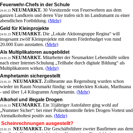
Feuerwehr-Chefs in der Schule
NEUMARKT.
30 Vorsitzende von Feuerwehren aus dem
24.01.23
ganzen Landkreis und deren Vize trafen sich im Landratsamt zu einer
abendlichen Fortbildung.
(Mehr)
Geld für Kleinprojekte
NEUMARKT.
Die „Lokale Aktionsgruppe Regina“ will
24.01.23
insgesamt zwölf Kleinprojekte mit einem Förderbudget von rund
20.000 Euro ausstatten.
(Mehr)
Als Multiplikatoren ausgebildet
NEUMARKT.
Mitarbeiter der Neumarkter Lebenshilfe sollen
24.01.23
nach einer Internet-Schulung „Teilhabe durch digitale Bildung“ als
Multiplikatoren wirken.
(Mehr)
Amphetamin sichergestellt
NEUMARKT.
Zollbeamte aus Regensburg wurden schon
23.01.23
wieder im Raum Neumarkt fündig: sie entdeckten Kokain, Marihuana
- und über 1,4 Kilogramm Amphetamin.
(Mehr)
Alkohol und illegale Drogen
NEUMARKT.
Ein 31jähriger Autofahrer ging wohl auf
23.01.23
„Nummer Sicher“: bei einer Polizeikontrolle fielen Drogen-Vortest und
Atemalkoholtest positiv aus.
(Mehr)
Scheinrechnungen ausgestellt?
NEUMARKT.
Die Geschäftsführer zweier Baufirmen aus dem
23.01.23