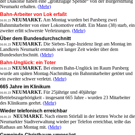
der Diakonie haben eine „großzügige Spende“ von der Bürgerstiftung
Neumarkt erhalten.
(Mehr)
Bahn-Arbeiter von Lok erfaßt
NEUMARKT.
Am Montag wurden bei Parsberg zwei
16.01.23
Bahnmitarbeiter von einer Lokomotive erfaßt. Ein Mann (38) starb, ein
zweiter erlitt schwerste Verletzungen.
(Mehr)
Über dem Bundesdurchschnitt
NEUMARKT.
Die Sieben-Tage-Inzidenz liegt am Montag im
16.01.23
Landkreis Neumarkt erstmals seit langer Zeit wieder über dem
Bundesdurchschnitt.
(Mehr)
Bahn-Unglück: ein Toter
NEUMARKT.
Bei einem Bahn-Unglück im Raum Parsberg
16.01.23
wurde am späten Montag-Nachmittag ein Bahnmitarbeiter getötet und
ein zweiter schwer verletzt.
(Mehr)
665 Jahre im Klinikum
NEUMARKT.
Für 25jährige und 40jährige
16.01.23
Betriebszugehörigkeit - insgesamt 665 Jahre - wurden 23 Mitarbeiter
des Klinikums geehrt.
(Mehr)
Wieder telefonisch erreichbar
NEUMARKT.
Nach einem Störfall in der letzten Woche ist die
16.01.23
Neumarkter Stadtverwaltung wieder per Telefon erreichbar, teilte das
Rathaus am Montag mit.
(Mehr)
Gemeinde-Christbaum umgesägt