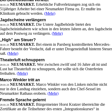
NEUMARKT.
Erhebliche Fußverletzungen zog sich ein
30.01.23
51jähriger Arbeiter bei einer Neumarkter Firma zu. Er mußte ins
Klinikum gebracht werden.
(Mehr)
Jagdscheine verlängern
NEUMARKT.
Die Untere Jagdbehörde bietet den
30.01.23
Jagdscheininhabern wie schon in den letzten Jahren an, den Jagdschein
auf dem Postweg zu verlängern.
(Mehr)
„High“ am Steuer?
NEUMARKT.
Bei einem in Parsberg kontrollierten Mercedes-
30.01.23
Fahrer besteht der Verdacht, daß er unter Drogeneinfluß hinterm Steuer
saß.
(Mehr)
Theaterluft schnuppern
NEUMARKT.
Wer zwischen zwölf und 16 Jahre alt ist und
29.01.23
Lust hat Theaterluft zu schnuppern, der sollte sich die Osterferien
freihalten.
(Mehr)
Marco Winkler tritt an
NEUMARKT.
Marco Winkler von den Linken möchte nicht
29.01.23
nur in den Landtag einziehen, sondern auch den Chef-Sessel im
Neumarkter Rathaus erobern.
(Mehr)
Fremde Sprache gelernt
NEUMARKT.
Bürgermeister Horst Kratzer überreichte die
29.01.23
Zertifikate an die Teilnehmer des ersten „Integrationskurses“ in