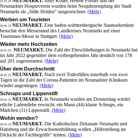
NEUMARKT.
Josef Koller, Helene Forster und der
21.01.23
Neumarkter Hospizverein wurden beim Neujahrsempfang der Stadt
Neumarkt als „Stille Helden“ ausgezeichnet.
(Mehr)
Werben um Touristen
NEUMARKT.
Eine baden-württembergische Staatssekretärin
20.01.23
besuchte den Messestand des Landkreises Neumarkt auf einer
Tourismus-Messe in Stuttgart.
(Mehr)
Wieder mehr Hochzeiten
NEUMARKT.
Die Zahl der Eheschließungen in Neumarkt hat
20.01.23
im Jahr 2022 gegenüber dem vorhergehenden Jahr deutlich von 178
auf 201 zugenommen.
(Mehr)
Über dem Durchschnitt
NEUMARKT.
Nach zwei Todesfällen innerhalb von zwei
20.01.23
Tagen ist die Zahl der Corona-Patienten im Neumarkter Klinikum
wieder angestiegen.
(Mehr)
Schnaps und Lippenstift
NEUMARKT.
In Neumarkt wurden am Donnerstag wieder
20.01.23
etliche Ladendiebe erwischt: ein Mann (44) klaute Schnaps, ein
Mädchen (11) Lippenstift.
(Mehr)
Wohin wenden?
NEUMARKT.
Die Katholischen Dekanate Neumarkt und
20.01.23
Habsberg und die Erwachsenenbildung wollen „Hilfestellung im
Dickicht der Fachbegriffe“ leisten.
(Mehr)