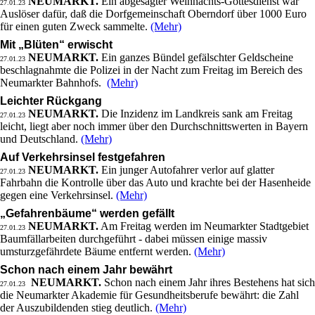
NEUMARKT.
Ein abgesagter Weihnachts-Gottesdienst war
27.01.23
Auslöser dafür, daß die Dorfgemeinschaft Oberndorf über 1000 Euro
für einen guten Zweck sammelte.
(Mehr)
Mit „Blüten“ erwischt
NEUMARKT.
Ein ganzes Bündel gefälschter Geldscheine
27.01.23
beschlagnahmte die Polizei in der Nacht zum Freitag im Bereich des
Neumarkter Bahnhofs.
(Mehr)
Leichter Rückgang
NEUMARKT.
Die Inzidenz im Landkreis sank am Freitag
27.01.23
leicht, liegt aber noch immer über den Durchschnittswerten in Bayern
und Deutschland.
(Mehr)
Auf Verkehrsinsel festgefahren
NEUMARKT.
Ein junger Autofahrer verlor auf glatter
27.01.23
Fahrbahn die Kontrolle über das Auto und krachte bei der Hasenheide
gegen eine Verkehrsinsel.
(Mehr)
„Gefahrenbäume“ werden gefällt
NEUMARKT.
Am Freitag werden im Neumarkter Stadtgebiet
27.01.23
Baumfällarbeiten durchgeführt - dabei müssen einige massiv
umsturzgefährdete Bäume entfernt werden.
(Mehr)
Schon nach einem Jahr bewährt
NEUMARKT.
Schon nach einem Jahr ihres Bestehens hat sich
27.01.23
die Neumarkter Akademie für Gesundheitsberufe bewährt: die Zahl
der Auszubildenden stieg deutlich.
(Mehr)