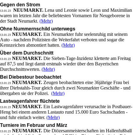
Gegen den Strom
NEUMARKT.
Lena und Leonie sowie Leon und Maximilian
13.01.23
waren im letzten Jahr die beliebtesten Vornamen für Neugeborene in
der Stadt Neumarkt.
(Mehr)
Ohne Nummernschild unterwegs
NEUMARKT.
Ein Neumarkter fuhr seelenruhig mit seinem
13.01.23
Auto - nachdem Polizisten die Weiterfahrt verboten und sogar die
Kennzeichen abmontiert hatten.
(Mehr)
Über dem Durchschnitt
NEUMARKT.
Die Sieben-Tage-Inzidenz kletterte am Freitag
13.01.23
auf 87,5 und liegt damit erstmals wieder über den Bayerischen
Durchschnittswerten.
(Mehr)
Bei Diebestour beobachtet
NEUMARKT.
Zeugen beobachteten eine 36jährige Frau bei
13.01.23
ihrer Diebstahls-Tour gleich durch zwei Neumarkter Geschäfte - und
übergaben sie der Polizei.
(Mehr)
Lastwagenfahrer flüchtete
NEUMARKT.
Ein Lastwagenfahrer verursachte in Postbauer-
13.01.23
Heng bei einem anderen Lastauto rund 15.000 Euro Sachschaden -
und fuhr einfach weiter.
(Mehr)
Turniere im Februar und März
NEUMARKT.
Die Diözesanmeisterschaften im Hallenfußball
13.01.23