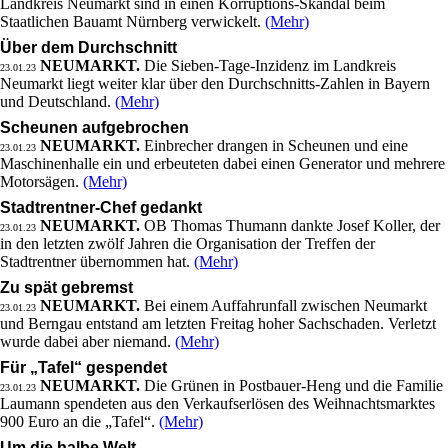
Landkreis Neumarkt sind in einen Korruptions-Skandal beim
Staatlichen Bauamt Nürnberg verwickelt.
(Mehr)
Über dem Durchschnitt
NEUMARKT.
Die Sieben-Tage-Inzidenz im Landkreis
23.01.23
Neumarkt liegt weiter klar über den Durchschnitts-Zahlen in Bayern
und Deutschland.
(Mehr)
Scheunen aufgebrochen
NEUMARKT.
Einbrecher drangen in Scheunen und eine
23.01.23
Maschinenhalle ein und erbeuteten dabei einen Generator und mehrere
Motorsägen.
(Mehr)
Stadtrentner-Chef gedankt
NEUMARKT.
OB Thomas Thumann dankte Josef Koller, der
23.01.23
in den letzten zwölf Jahren die Organisation der Treffen der
Stadtrentner übernommen hat.
(Mehr)
Zu spät gebremst
NEUMARKT.
Bei einem Auffahrunfall zwischen Neumarkt
23.01.23
und Berngau entstand am letzten Freitag hoher Sachschaden. Verletzt
wurde dabei aber niemand.
(Mehr)
Für „Tafel“ gespendet
NEUMARKT.
Die Grünen in Postbauer-Heng und die Familie
23.01.23
Laumann spendeten aus den Verkaufserlösen des Weihnachtsmarktes
900 Euro an die „Tafel“.
(Mehr)
Um die halbe Welt