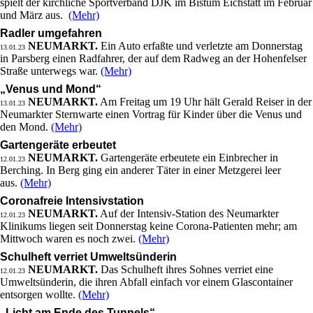
spielt der kirchliche Sportverband DJK im Bistum Eichstätt im Februar
und März aus.
(Mehr)
Radler umgefahren
NEUMARKT.
Ein Auto erfaßte und verletzte am Donnerstag
13.01.23
in Parsberg einen Radfahrer, der auf dem Radweg an der Hohenfelser
Straße unterwegs war.
(Mehr)
„Venus und Mond“
NEUMARKT.
Am Freitag um 19 Uhr hält Gerald Reiser in der
13.01.23
Neumarkter Sternwarte einen Vortrag für Kinder über die Venus und
den Mond.
(Mehr)
Gartengeräte erbeutet
NEUMARKT.
Gartengeräte erbeutete ein Einbrecher in
12.01.23
Berching. In Berg ging ein anderer Täter in einer Metzgerei leer
aus.
(Mehr)
Coronafreie Intensivstation
NEUMARKT.
Auf der Intensiv-Station des Neumarkter
12.01.23
Klinikums liegen seit Donnerstag keine Corona-Patienten mehr; am
Mittwoch waren es noch zwei.
(Mehr)
Schulheft verriet Umweltsünderin
NEUMARKT.
Das Schulheft ihres Sohnes verriet eine
12.01.23
Umweltsünderin, die ihren Abfall einfach vor einem Glascontainer
entsorgen wollte.
(Mehr)
„Licht am Ende des Tunnels“