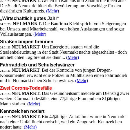
NEUMARKT.
Gehen im Rathaus und Stadtrat die Ideen aus?
25.01.23
Die Stadt Neumarkt bittet die Bevölkerung um Vorschläge für den
diesjährigen Kulturpreis.
(Mehr)
„Wirtschaftlich gutes Jahr“
NEUMARKT.
Die Baufirma Klebl spricht von Steigerungen
24.01.23
bei Umsatz und Mitarbeiterzahl, von hohen Auslastungen und sogar
Vollauslastungen.
(Mehr)
Straßenlampen brennen
NEUMARKT.
Um Energie zu sparen wird die
24.01.23
Straßenbeleuchtung in der Stadt Neumarkt nachts abgeschaltet - doch
am hellichten Tag brennt sie dann...
(Mehr)
Fahrraddieb und Schulschwänzer
NEUMARKT.
Bei der Kontrolle von jungen Drogen-
24.01.23
Konsumenten erwischt edie Polizei in Mühlhausen einen Fahrraddieb
und in Neumarkt einen Schulschwänzer.
(Mehr)
Zwei Corona-Todesfälle
NEUMARKT.
Das Gesundheitsamt meldete am Dienstag zwei
24.01.23
weitere Corona-Todesfälle: eine 77jährige Frau und ein 81jähriger
Mann starben.
(Mehr)
Kennzeichen notiert
NEUMARKT.
Ein 42jähriger Autofahrer wurde in Neumarkt
24.01.23
nach einer Unfallflucht erwischt, weil ein Zeuge sein Kennzeichen
notiert hatte.
(Mehr)