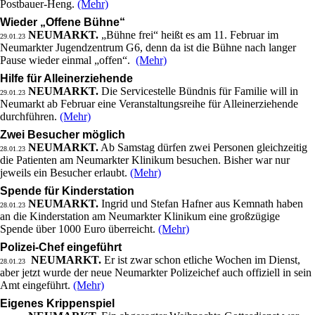
Postbauer-Heng.
(Mehr)
Wieder „Offene Bühne“
NEUMARKT.
„Bühne frei“ heißt es am 11. Februar im
29.01.23
Neumarkter Jugendzentrum G6, denn da ist die Bühne nach langer
Pause wieder einmal „offen“.
(Mehr)
Hilfe für Alleinerziehende
NEUMARKT.
Die Servicestelle Bündnis für Familie will in
29.01.23
Neumarkt ab Februar eine Veranstaltungsreihe für Alleinerziehende
durchführen.
(Mehr)
Zwei Besucher möglich
NEUMARKT.
Ab Samstag dürfen zwei Personen gleichzeitig
28.01.23
die Patienten am Neumarkter Klinikum besuchen. Bisher war nur
jeweils ein Besucher erlaubt.
(Mehr)
Spende für Kinderstation
NEUMARKT.
Ingrid und Stefan Hafner aus Kemnath haben
28.01.23
an die Kinderstation am Neumarkter Klinikum eine großzügige
Spende über 1000 Euro überreicht.
(Mehr)
Polizei-Chef eingeführt
NEUMARKT.
Er ist zwar schon etliche Wochen im Dienst,
28.01.23
aber jetzt wurde der neue Neumarkter Polizeichef auch offiziell in sein
Amt eingeführt.
(Mehr)
Eigenes Krippenspiel