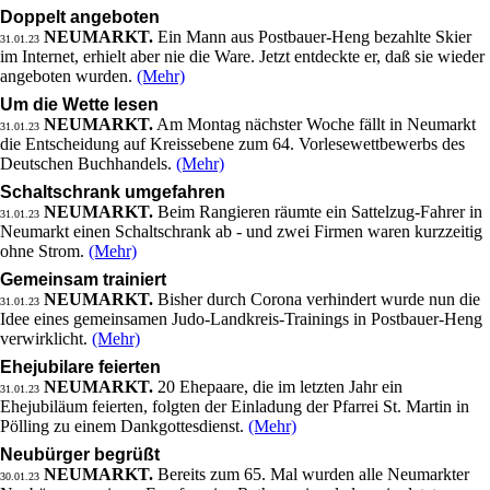
Doppelt angeboten
NEUMARKT.
Ein Mann aus Postbauer-Heng bezahlte Skier
31.01.23
im Internet, erhielt aber nie die Ware. Jetzt entdeckte er, daß sie wieder
angeboten wurden.
(Mehr)
Um die Wette lesen
NEUMARKT.
Am Montag nächster Woche fällt in Neumarkt
31.01.23
die Entscheidung auf Kreissebene zum 64. Vorlesewettbewerbs des
Deutschen Buchhandels.
(Mehr)
Schaltschrank umgefahren
NEUMARKT.
Beim Rangieren räumte ein Sattelzug-Fahrer in
31.01.23
Neumarkt einen Schaltschrank ab - und zwei Firmen waren kurzzeitig
ohne Strom.
(Mehr)
Gemeinsam trainiert
NEUMARKT.
Bisher durch Corona verhindert wurde nun die
31.01.23
Idee eines gemeinsamen Judo-Landkreis-Trainings in Postbauer-Heng
verwirklicht.
(Mehr)
Ehejubilare feierten
NEUMARKT.
20 Ehepaare, die im letzten Jahr ein
31.01.23
Ehejubiläum feierten, folgten der Einladung der Pfarrei St. Martin in
Pölling zu einem Dankgottesdienst.
(Mehr)
Neubürger begrüßt
NEUMARKT.
Bereits zum 65. Mal wurden alle Neumarkter
30.01.23