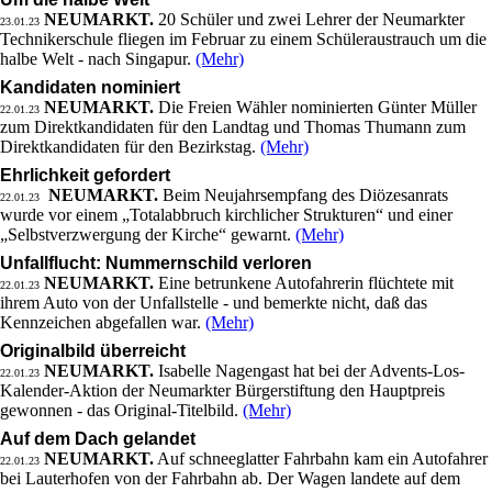
NEUMARKT.
20 Schüler und zwei Lehrer der Neumarkter
23.01.23
Technikerschule fliegen im Februar zu einem Schüleraustrauch um die
halbe Welt - nach Singapur.
(Mehr)
Kandidaten nominiert
NEUMARKT.
Die Freien Wähler nominierten Günter Müller
22.01.23
zum Direktkandidaten für den Landtag und Thomas Thumann zum
Direktkandidaten für den Bezirkstag.
(Mehr)
Ehrlichkeit gefordert
NEUMARKT.
Beim Neujahrsempfang des Diözesanrats
22.01.23
wurde vor einem „Totalabbruch kirchlicher Strukturen“ und einer
„Selbstverzwergung der Kirche“ gewarnt.
(Mehr)
Unfallflucht: Nummernschild verloren
NEUMARKT.
Eine betrunkene Autofahrerin flüchtete mit
22.01.23
ihrem Auto von der Unfallstelle - und bemerkte nicht, daß das
Kennzeichen abgefallen war.
(Mehr)
Originalbild überreicht
NEUMARKT.
Isabelle Nagengast hat bei der Advents-Los-
22.01.23
Kalender-Aktion der Neumarkter Bürgerstiftung den Hauptpreis
gewonnen - das Original-Titelbild.
(Mehr)
Auf dem Dach gelandet
NEUMARKT.
Auf schneeglatter Fahrbahn kam ein Autofahrer
22.01.23
bei Lauterhofen von der Fahrbahn ab. Der Wagen landete auf dem