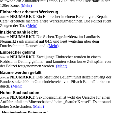
Mittwoch ein Autofahrer mit Tempo 170 durch eine Radarfalle in der
120er-Zone.
(Mehr)
Einbrecher erbeutet Werkzeug
NEUMARKT.
Ein Einbrecher in einem Berchinger „Repair-
26.01.23
Cafe“ erbeutete mehrere ältere Werkzeugmaschinen. Die Polizei sucht
Zeugen der Tat.
(Mehr)
Inzidenz sank leicht
NEUMARKT.
Die Sieben-Tage.Inzidenz im Landkreis
26.01.23
Neumarkt sank minimal auf 84,5 und liegt weiterhin über dem
Durchschnitt in Deutschland.
(Mehr)
Einbrecher gefilmt
NEUMARKT.
Zwei junge Einbrecher wurden in einem
26.01.23
Rohbau in Deining gefilmt - und konnten schon kurze Zeit später von
der Polizei festgenommen werden.
(Mehr)
Bäume werden gefällt
NEUMARKT.
Das Staatliche Bauamt führt derzeit entlang der
26.01.23
Bundesstraße 299 im Gemeindebereich von Pilsach Baumfällarbeiten
durch.
(Mehr)
Hoher Sachschaden
NEUMARKT.
Sekundenschlaf ist wohl die Ursache für einen
26.01.23
Auffahrunfall am Mittwochabend beim „Staufer Kreisel“. Es entstand
hoher Sachschaden.
(Mehr)
„Hysterischer Schmarrn“