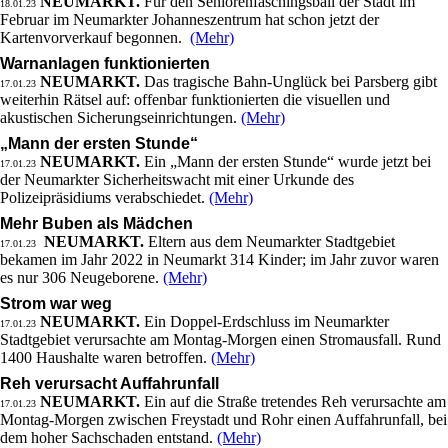
NEUMARKT.
Für den Seniorenfaschingsball der Stadt im
18.01.23
Februar im Neumarkter Johanneszentrum hat schon jetzt der
Kartenvorverkauf begonnen.
(Mehr)
Warnanlagen funktionierten
NEUMARKT.
Das tragische Bahn-Unglück bei Parsberg gibt
17.01.23
weiterhin Rätsel auf: offenbar funktionierten die visuellen und
akustischen Sicherungseinrichtungen.
(Mehr)
„Mann der ersten Stunde“
NEUMARKT.
Ein „Mann der ersten Stunde“ wurde jetzt bei
17.01.23
der Neumarkter Sicherheitswacht mit einer Urkunde des
Polizeipräsidiums verabschiedet.
(Mehr)
Mehr Buben als Mädchen
NEUMARKT.
Eltern aus dem Neumarkter Stadtgebiet
17.01.23
bekamen im Jahr 2022 in Neumarkt 314 Kinder; im Jahr zuvor waren
es nur 306 Neugeborene.
(Mehr)
Strom war weg
NEUMARKT.
Ein Doppel-Erdschluss im Neumarkter
17.01.23
Stadtgebiet verursachte am Montag-Morgen einen Stromausfall. Rund
1400 Haushalte waren betroffen.
(Mehr)
Reh verursacht Auffahrunfall
NEUMARKT.
Ein auf die Straße tretendes Reh verursachte am
17.01.23
Montag-Morgen zwischen Freystadt und Rohr einen Auffahrunfall, bei
dem hoher Sachschaden entstand.
(Mehr)