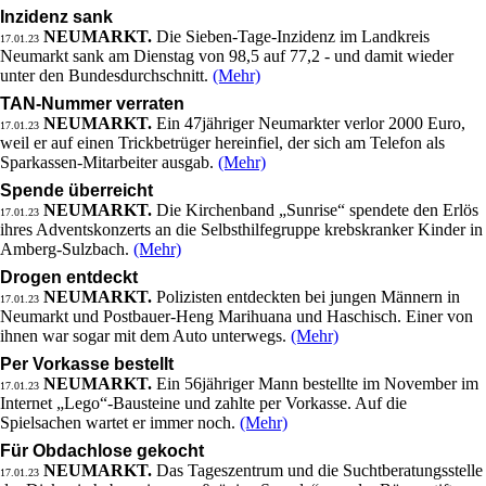
Inzidenz sank
NEUMARKT.
Die Sieben-Tage-Inzidenz im Landkreis
17.01.23
Neumarkt sank am Dienstag von 98,5 auf 77,2 - und damit wieder
unter den Bundesdurchschnitt.
(Mehr)
TAN-Nummer verraten
NEUMARKT.
Ein 47jähriger Neumarkter verlor 2000 Euro,
17.01.23
weil er auf einen Trickbetrüger hereinfiel, der sich am Telefon als
Sparkassen-Mitarbeiter ausgab.
(Mehr)
Spende überreicht
NEUMARKT.
Die Kirchenband „Sunrise“ spendete den Erlös
17.01.23
ihres Adventskonzerts an die Selbsthilfegruppe krebskranker Kinder in
Amberg-Sulzbach.
(Mehr)
Drogen entdeckt
NEUMARKT.
Polizisten entdeckten bei jungen Männern in
17.01.23
Neumarkt und Postbauer-Heng Marihuana und Haschisch. Einer von
ihnen war sogar mit dem Auto unterwegs.
(Mehr)
Per Vorkasse bestellt
NEUMARKT.
Ein 56jähriger Mann bestellte im November im
17.01.23
Internet „Lego“-Bausteine und zahlte per Vorkasse. Auf die
Spielsachen wartet er immer noch.
(Mehr)
Für Obdachlose gekocht
NEUMARKT.
Das Tageszentrum und die Suchtberatungsstelle
17.01.23