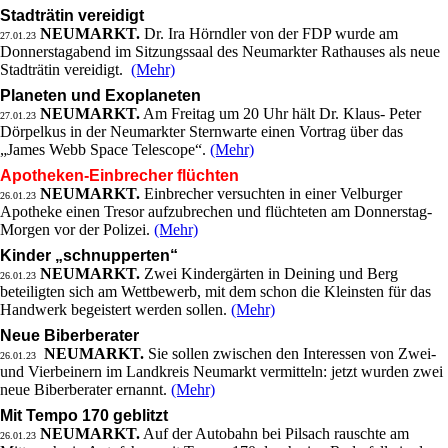
Stadträtin vereidigt
NEUMARKT.
Dr. Ira Hörndler von der FDP wurde am
27.01.23
Donnerstagabend im Sitzungssaal des Neumarkter Rathauses als neue
Stadträtin vereidigt.
(Mehr)
Planeten und Exoplaneten
NEUMARKT.
Am Freitag um 20 Uhr hält Dr. Klaus- Peter
27.01.23
Dörpelkus in der Neumarkter Sternwarte einen Vortrag über das
„James Webb Space Telescope“.
(Mehr)
Apotheken-Einbrecher flüchten
NEUMARKT.
Einbrecher versuchten in einer Velburger
26.01.23
Apotheke einen Tresor aufzubrechen und flüchteten am Donnerstag-
Morgen vor der Polizei.
(Mehr)
Kinder „schnupperten“
NEUMARKT.
Zwei Kindergärten in Deining und Berg
26.01.23
beteiligten sich am Wettbewerb, mit dem schon die Kleinsten für das
Handwerk begeistert werden sollen.
(Mehr)
Neue Biberberater
NEUMARKT.
Sie sollen zwischen den Interessen von Zwei-
26.01.23
und Vierbeinern im Landkreis Neumarkt vermitteln: jetzt wurden zwei
neue Biberberater ernannt.
(Mehr)
Mit Tempo 170 geblitzt
NEUMARKT.
Auf der Autobahn bei Pilsach rauschte am
26.01.23