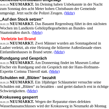
NEUMARKT.
Im Deining haben Unbekannte in der Nacht
16.01.23
zum Sonntag den acht Meter hohen Christbaum der Gemeinde
umgesägt. Jetzt sucht die Polizei Zeugen.
(Mehr)
„Auf den Stock setzen“
NEUMARKT.
Das Bauamt Regensburg führt in den nächsten
16.01.23
Wochen im Landkreis Gehölzpflegearbeiten an Bundes- und
Staatsstraßen durch.
(Mehr)
Verletzte bei Brand
NEUMARKT.
Zwei Männer wurden am Sonntagabend in
16.01.23
Laaber verletzt, als eine Heizung die hölzerne Außenfassade eines
Einfamilienhauses in Brand setzte.
(Mehr)
Rundgang und Gespräch
NEUMARKT.
Am Donnerstag findet im Museum Lothar
16.01.23
Fischer ein Rundgang und ein Gespräch mit der Hans-Hofmann-
Expertin Corinna Thierolf statt.
(Mehr)
Schulden mit „Blüten“ bezahlt
NEUMARKT.
Ein 18jähriger Schlaumeier versuchte seine
16.01.23
Schulden mit „Blüten“ zu bezahlen - und geriet dadurch erst in richtige
Schwierigkeiten.
(Mehr)
Krokusweg gesperrt
NEUMARKT.
Wegen der Reparatur eines defekten
16.01.23
Wasserhausanschlusses wird der Krokusweg in Neumarkt ab Montag