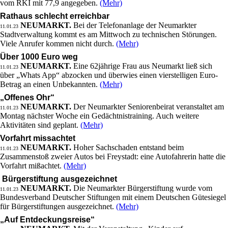
vom RKI mit 77,9 angegeben.
(Mehr)
Rathaus schlecht erreichbar
NEUMARKT.
Bei der Telefonanlage der Neumarkter
11.01.23
Stadtverwaltung kommt es am Mittwoch zu technischen Störungen.
Viele Anrufer kommen nicht durch.
(Mehr)
Über 1000 Euro weg
NEUMARKT.
Eine 62jährige Frau aus Neumarkt ließ sich
11.01.23
über „Whats App“ abzocken und überwies einen vierstelligen Euro-
Betrag an einen Unbekannten.
(Mehr)
„Offenes Ohr“
NEUMARKT.
Der Neumarkter Seniorenbeirat veranstaltet am
11.01.23
Montag nächster Woche ein Gedächtnistraining. Auch weitere
Aktivitäten sind geplant.
(Mehr)
Vorfahrt missachtet
NEUMARKT.
Hoher Sachschaden entstand beim
11.01.23
Zusammenstoß zweier Autos bei Freystadt: eine Autofahrerin hatte die
Vorfahrt mißachtet.
(Mehr)
Bürgerstiftung ausgezeichnet
NEUMARKT.
Die Neumarkter Bürgerstiftung wurde vom
11.01.23
Bundesverband Deutscher Stiftungen mit einem Deutschen Gütesiegel
für Bürgerstiftungen ausgezeichnet.
(Mehr)
„Auf Entdeckungsreise“