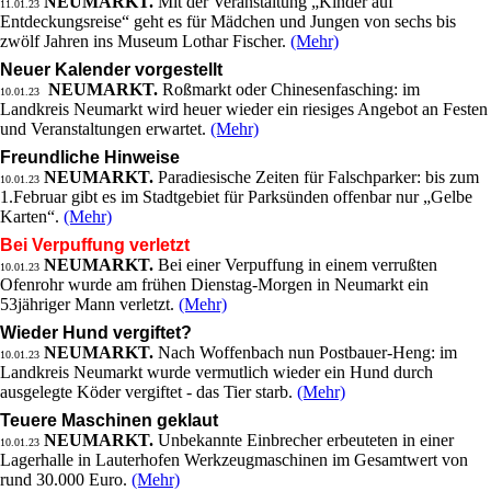
NEUMARKT.
Mit der Veranstaltung „Kinder auf
11.01.23
Entdeckungsreise“ geht es für Mädchen und Jungen von sechs bis
zwölf Jahren ins Museum Lothar Fischer.
(Mehr)
Neuer Kalender vorgestellt
NEUMARKT.
Roßmarkt oder Chinesenfasching: im
10.01.23
Landkreis Neumarkt wird heuer wieder ein riesiges Angebot an Festen
und Veranstaltungen erwartet.
(Mehr)
Freundliche Hinweise
NEUMARKT.
Paradiesische Zeiten für Falschparker: bis zum
10.01.23
1.Februar gibt es im Stadtgebiet für Parksünden offenbar nur „Gelbe
Karten“.
(Mehr)
Bei Verpuffung verletzt
NEUMARKT.
Bei einer Verpuffung in einem verrußten
10.01.23
Ofenrohr wurde am frühen Dienstag-Morgen in Neumarkt ein
53jähriger Mann verletzt.
(Mehr)
Wieder Hund vergiftet?
NEUMARKT.
Nach Woffenbach nun Postbauer-Heng: im
10.01.23
Landkreis Neumarkt wurde vermutlich wieder ein Hund durch
ausgelegte Köder vergiftet - das Tier starb.
(Mehr)
Teuere Maschinen geklaut
NEUMARKT.
Unbekannte Einbrecher erbeuteten in einer
10.01.23
Lagerhalle in Lauterhofen Werkzeugmaschinen im Gesamtwert von
rund 30.000 Euro.
(Mehr)