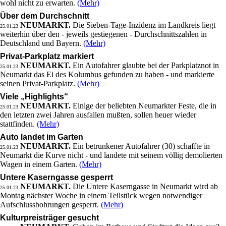
wohl nicht zu erwarten.
(Mehr)
Über dem Durchschnitt
NEUMARKT.
Die Sieben-Tage-Inzidenz im Landkreis liegt
25.01.23
weiterhin über den - jeweils gestiegenen - Durchschnittszahlen in
Deutschland und Bayern.
(Mehr)
Privat-Parkplatz markiert
NEUMARKT.
Ein Autofahrer glaubte bei der Parkplatznot in
25.01.23
Neumarkt das Ei des Kolumbus gefunden zu haben - und markierte
seinen Privat-Parkplatz.
(Mehr)
Viele „Highlights“
NEUMARKT.
Einige der beliebten Neumarkter Feste, die in
25.01.23
den letzten zwei Jahren ausfallen mußten, sollen heuer wieder
stattfinden.
(Mehr)
Auto landet im Garten
NEUMARKT.
Ein betrunkener Autofahrer (30) schaffte in
25.01.23
Neumarkt die Kurve nicht - und landete mit seinem völlig demolierten
Wagen in einem Garten.
(Mehr)
Untere Kaserngasse gesperrt
NEUMARKT.
Die Untere Kaserngasse in Neumarkt wird ab
25.01.23
Montag nächster Woche in einem Teilstück wegen notwendiger
Aufschlussbohrungen gesperrt.
(Mehr)
Kulturpreisträger gesucht