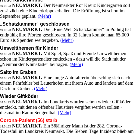
NEUMARKT.
Der Neumarkter Rot-Kreuz Kindergarten soll
19.01.23
zusätzlich eine Kinderkrippe erhalten. Die Eröffnung ist schon im
September geplant.
(Mehr)
„Schatzkammer“ geschlossen
NEUMARKT.
Die „Eine-Welt-Schatzkammer“ in Pölling hat
19.01.23
endgültig ihre Pforten geschlossen. In 32 Jahren konnte man 65.000
Euro als Spenden weitergeben.
(Mehr)
Umweltthemen für Kinder
NEUMARKT.
Mit Spiel, Spaß und Freude Umweltthemen
18.01.23
schon im Kindergartenalter entdecken - dazu will die Stadt mit der
„Neumarkter Klimakiste“ beitragen.
(Mehr)
Salto im Graben
NEUMARKT.
Eine junge Autofahrerin überschlug sich nach
18.01.23
einem Fahrfehler bei Lauterhofen mit ihrem Auto und landete auf dem
Dach im Graben.
(Mehr)
Wieder Giftköder
NEUMARKT.
Im Landkreis wurden schon wieder Giftköder
18.01.23
entdeckt, mit denen offenbar Haustiere vergiftet werden sollten -
diesmal im Raum Sengenthal.
(Mehr)
Corona-Patient (56) starb
NEUMARKT.
Ein 56jähriger Mann ist der 282. Corona-
18.01.23
Todesfall im Landkreis Neumarkt. Die Sieben-Tage-Inzidenz blieb am