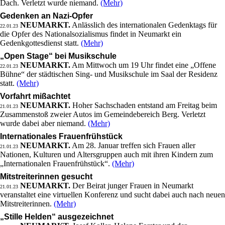
Dach. Verletzt wurde niemand.
(Mehr)
Gedenken an Nazi-Opfer
NEUMARKT.
Anlässlich des internationalen Gedenktags für
22.01.23
die Opfer des Nationalsozialismus findet in Neumarkt ein
Gedenkgottesdienst statt.
(Mehr)
„Open Stage“ bei Musikschule
NEUMARKT.
Am Mittwoch um 19 Uhr findet eine „Offene
22.01.23
Bühne“ der städtischen Sing- und Musikschule im Saal der Residenz
statt.
(Mehr)
Vorfahrt mißachtet
NEUMARKT.
Hoher Sachschaden entstand am Freitag beim
21.01.23
Zusammenstoß zweier Autos im Gemeindebereich Berg. Verletzt
wurde dabei aber niemand.
(Mehr)
Internationales Frauenfrühstück
NEUMARKT.
Am 28. Januar treffen sich Frauen aller
21.01.23
Nationen, Kulturen und Altersgruppen auch mit ihren Kindern zum
„Internationalen Frauenfrühstück“.
(Mehr)
Mitstreiterinnen gesucht
NEUMARKT.
Der Beirat junger Frauen in Neumarkt
21.01.23
veranstaltet eine virtuellen Konferenz und sucht dabei auch nach neuen
Mitstreiterinnen.
(Mehr)
„Stille Helden“ ausgezeichnet