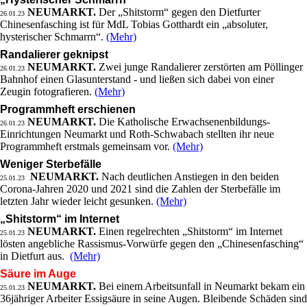
NEUMARKT.
Der „Shitstorm“ gegen den Dietfurter
26.01.23
Chinesenfasching ist für MdL Tobias Gotthardt ein „absoluter,
hysterischer Schmarrn“.
(Mehr)
Randalierer geknipst
NEUMARKT.
Zwei junge Randalierer zerstörten am Pöllinger
26.01.23
Bahnhof einen Glasunterstand - und ließen sich dabei von einer
Zeugin fotografieren.
(Mehr)
Programmheft erschienen
NEUMARKT.
Die Katholische Erwachsenenbildungs-
26.01.23
Einrichtungen Neumarkt und Roth-Schwabach stellten ihr neue
Programmheft erstmals gemeinsam vor.
(Mehr)
Weniger Sterbefälle
NEUMARKT.
Nach deutlichen Anstiegen in den beiden
25.01.23
Corona-Jahren 2020 und 2021 sind die Zahlen der Sterbefälle im
letzten Jahr wieder leicht gesunken.
(Mehr)
„Shitstorm“ im Internet
NEUMARKT.
Einen regelrechten „Shitstorm“ im Internet
25.01.23
lösten angebliche Rassismus-Vorwürfe gegen den „Chinesenfasching“
in Dietfurt aus.
(Mehr)
Säure im Auge
NEUMARKT.
Bei einem Arbeitsunfall in Neumarkt bekam ein
25.01.23
36jähriger Arbeiter Essigsäure in seine Augen. Bleibende Schäden sind