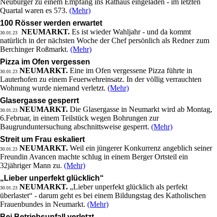
Neubürger zu einem Empfang ins Rathaus eingeladen - im letzten
Quartal waren es 573.
(Mehr)
100 Rösser werden erwartet
NEUMARKT.
Es ist wieder Wahljahr - und da kommt
30.01.23
natürlich in der nächsten Woche der Chef persönlich als Redner zum
Berchinger Roßmarkt.
(Mehr)
Pizza im Ofen vergessen
NEUMARKT.
Eine im Ofen vergessene Pizza führte in
30.01.23
Lauterhofen zu einem Feuerwehreinsatz. In der völlig verrauchten
Wohnung wurde niemand verletzt.
(Mehr)
Glasergasse gesperrt
NEUMARKT.
Die Glasergasse in Neumarkt wird ab Montag,
30.01.23
6.Februar, in einem Teilstück wegen Bohrungen zur
Baugrunduntersuchung abschnittsweise gesperrt.
(Mehr)
Streit um Frau eskaliert
NEUMARKT.
Weil ein jüngerer Konkurrenz angeblich seiner
30.01.23
Freundin Avancen machte schlug in einem Berger Ortsteil ein
32jähriger Mann zu.
(Mehr)
„Lieber unperfekt glücklich“
NEUMARKT.
„Lieber unperfekt glücklich als perfekt
30.01.23
überlastet“ - darum geht es bei einem Bildungstag des Katholischen
Frauenbundes in Neumarkt.
(Mehr)
Bei Betriebsunfall verletzt