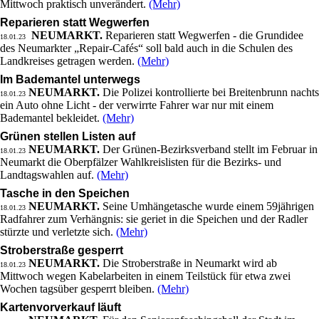
Mittwoch praktisch unverändert.
(Mehr)
Reparieren statt Wegwerfen
NEUMARKT.
Reparieren statt Wegwerfen - die Grundidee
18.01.23
des Neumarkter „Repair-Cafés“ soll bald auch in die Schulen des
Landkreises getragen werden.
(Mehr)
Im Bademantel unterwegs
NEUMARKT.
Die Polizei kontrollierte bei Breitenbrunn nachts
18.01.23
ein Auto ohne Licht - der verwirrte Fahrer war nur mit einem
Bademantel bekleidet.
(Mehr)
Grünen stellen Listen auf
NEUMARKT.
Der Grünen-Bezirksverband stellt im Februar in
18.01.23
Neumarkt die Oberpfälzer Wahlkreislisten für die Bezirks- und
Landtagswahlen auf.
(Mehr)
Tasche in den Speichen
NEUMARKT.
Seine Umhängetasche wurde einem 59jährigen
18.01.23
Radfahrer zum Verhängnis: sie geriet in die Speichen und der Radler
stürzte und verletzte sich.
(Mehr)
Stroberstraße gesperrt
NEUMARKT.
Die Stroberstraße in Neumarkt wird ab
18.01.23
Mittwoch wegen Kabelarbeiten in einem Teilstück für etwa zwei
Wochen tagsüber gesperrt bleiben.
(Mehr)
Kartenvorverkauf läuft