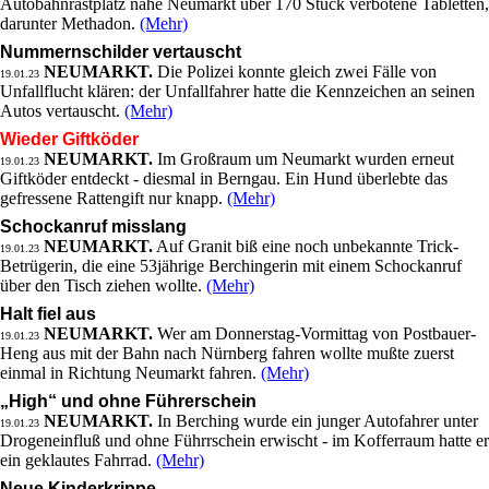
Autobahnrastplatz nahe Neumarkt über 170 Stück verbotene Tabletten,
darunter Methadon.
(Mehr)
Nummernschilder vertauscht
NEUMARKT.
Die Polizei konnte gleich zwei Fälle von
19.01.23
Unfallflucht klären: der Unfallfahrer hatte die Kennzeichen an seinen
Autos vertauscht.
(Mehr)
Wieder Giftköder
NEUMARKT.
Im Großraum um Neumarkt wurden erneut
19.01.23
Giftköder entdeckt - diesmal in Berngau. Ein Hund überlebte das
gefressene Rattengift nur knapp.
(Mehr)
Schockanruf misslang
NEUMARKT.
Auf Granit biß eine noch unbekannte Trick-
19.01.23
Betrügerin, die eine 53jährige Berchingerin mit einem Schockanruf
über den Tisch ziehen wollte.
(Mehr)
Halt fiel aus
NEUMARKT.
Wer am Donnerstag-Vormittag von Postbauer-
19.01.23
Heng aus mit der Bahn nach Nürnberg fahren wollte mußte zuerst
einmal in Richtung Neumarkt fahren.
(Mehr)
„High“ und ohne Führerschein
NEUMARKT.
In Berching wurde ein junger Autofahrer unter
19.01.23
Drogeneinfluß und ohne Führrschein erwischt - im Kofferraum hatte er
ein geklautes Fahrrad.
(Mehr)
Neue Kinderkrippe