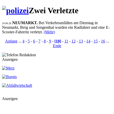
Zwei Verletzte
NEUMARKT.
Bei Verkehrsunfällen am Dienstag in
24.06.26
Neumarkt, Berg und Sengenthal wurden ein Radfahrer und eine E-
Scooter-Fahrerin verletzt.
(Mehr)
Anfang
...
4
-
5
-
6
-
7
-
8
-
9
-
[10]
-
11
-
12
-
13
-
14
-
15
-
16
...
Ende
Anzeigen
Anzeigen