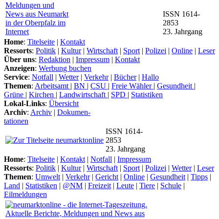
ISSN 1614-
2853
23. Jahrgang
Home
:
Titelseite
|
Kontakt
Ressorts
:
Politik
|
Kultur
|
Wirtschaft
|
Sport
|
Polizei
|
Online
|
Leser
Über uns
:
Redaktion
|
Impressum
|
Kontakt
Anzeigen
:
Werbung buchen
Service
:
Notfall
|
Wetter
|
Verkehr
|
Bücher
|
Hallo
Themen
:
Arbeitsamt
|
BN
|
CSU
|
Freie Wähler
|
Gesundheit
|
Grüne
|
Kirchen
|
Landwirtschaft
|
SPD
|
Statistiken
Lokal-Links
:
Übersicht
Archiv
:
Archiv
|
Dokumen-
tationen
ISSN 1614-
2853
23. Jahrgang
Home
:
Titelseite
|
Kontakt
|
Notfall
|
Impressum
Ressorts
:
Politik
|
Kultur
|
Wirtschaft
|
Sport
|
Polizei
|
Wetter
|
Leser
Themen
:
Umwelt
|
Verkehr
|
Gericht
|
Online
|
Gesundheit
|
Tipps
|
Land
|
Statistiken
|
@NM
|
Freizeit
|
Leute
|
Tiere
|
Schule
|
Eilmeldungen