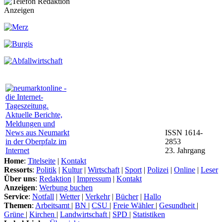
Anzeigen
ISSN 1614-
2853
23. Jahrgang
Home
:
Titelseite
|
Kontakt
Ressorts
:
Politik
|
Kultur
|
Wirtschaft
|
Sport
|
Polizei
|
Online
|
Leser
Über uns
:
Redaktion
|
Impressum
|
Kontakt
Anzeigen
:
Werbung buchen
Service
:
Notfall
|
Wetter
|
Verkehr
|
Bücher
|
Hallo
Themen
:
Arbeitsamt
|
BN
|
CSU
|
Freie Wähler
|
Gesundheit
|
Grüne
|
Kirchen
|
Landwirtschaft
|
SPD
|
Statistiken