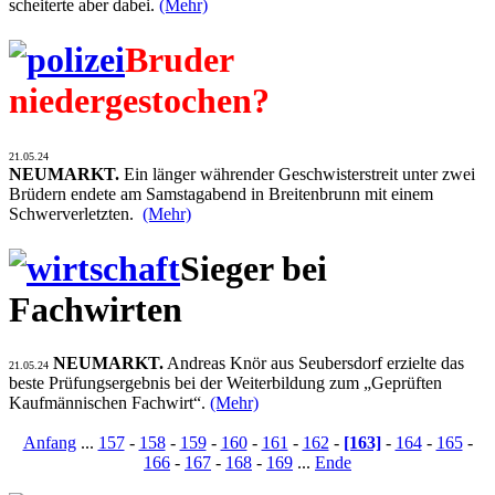
scheiterte aber dabei.
(Mehr)
Bruder
niedergestochen?
21.05.24
NEUMARKT.
Ein länger währender Geschwisterstreit unter zwei
Brüdern endete am Samstagabend in Breitenbrunn mit einem
Schwerverletzten.
(Mehr)
Sieger bei
Fachwirten
NEUMARKT.
Andreas Knör aus Seubersdorf erzielte das
21.05.24
beste Prüfungsergebnis bei der Weiterbildung zum „Geprüften
Kaufmännischen Fachwirt“.
(Mehr)
Anfang
...
157
-
158
-
159
-
160
-
161
-
162
-
[163]
-
164
-
165
-
166
-
167
-
168
-
169
...
Ende