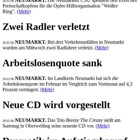
NEUMARKT.
Die Neumarkter CSU spendete den Erlös des
28.02.08
Preisschafkopfens für die Opfer-Hilfsorganisation "Weißer
Ring".
(Mehr)
Zwei Radler verletzt
NEUMARKT.
Bei drei Verkehrsunfällen in Neumarkt
28.02.08
wurden am Mittwoch zwei Radfahrer verletzt.
(Mehr)
Arbeitslosenquote sank
NEUMARKT.
Im Landkreis Neumarkt hat sich die
28.02.08
Arbeitslosenquote im Februar im Vergleich zum Vormonat auf 4,3
Prozent verringert.
(Mehr)
Neue CD wird vorgestellt
NEUMARKT.
Das Trio
Breeze The Creaze
stellt am
28.02.08
Samstag in Oberweiling seine neueste CD vor.
(Mehr)