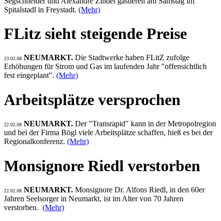
Segschneider und Alexandre Zindel gastieren am Samstag im
Spitalstadl in Freystadt.
(Mehr)
FLitz sieht steigende Preise
NEUMARKT.
Die Stadtwerke haben FLitZ zufolge
23.02.08
Erhöhungen für Strom und Gas im laufenden Jahr "offensichtlich
fest eingeplant".
(Mehr)
Arbeitsplätze versprochen
NEUMARKT.
Der "Transrapid" kann in der Metropolregion
22.02.08
und bei der Firma Bögl viele Arbeitsplätze schaffen, hieß es bei der
Regionalkonferenz.
(Mehr)
Monsignore Riedl verstorben
NEUMARKT.
Monsignore Dr. Alfons Riedl, in den 60er
22.02.08
Jahren Seelsorger in Neumarkt, ist im Alter von 70 Jahren
verstorben.
(Mehr)