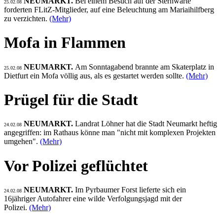
NEUMARKT.
Bei einem Besuch auf der Sternwarte
25.02.08
forderten FLitZ-Mitglieder, auf eine Beleuchtung am Mariaihilfberg
zu verzichten.
(Mehr)
Mofa in Flammen
NEUMARKT.
Am Sonntagabend brannte am Skaterplatz in
25.02.08
Dietfurt ein Mofa völlig aus, als es gestartet werden sollte.
(Mehr)
Prügel für die Stadt
NEUMARKT.
Landrat Löhner hat die Stadt Neumarkt heftig
24.02.08
angegriffen: im Rathaus könne man "nicht mit komplexen Projekten
umgehen".
(Mehr)
Vor Polizei geflüchtet
NEUMARKT.
Im Pyrbaumer Forst lieferte sich ein
24.02.08
16jähriger Autofahrer eine wilde Verfolgungsjagd mit der
Polizei.
(Mehr)