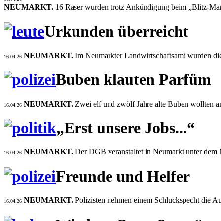
NEUMARKT.
16 Raser wurden trotz Ankündigung beim „Blitz-Mar
Urkunden überreicht
NEUMARKT.
Im Neumarkter Landwirtschaftsamt wurden die 
16.04.26
Buben klauten Parfüm
NEUMARKT.
Zwei elf und zwölf Jahre alte Buben wollten 
16.04.26
„Erst unsere Jobs...“
NEUMARKT.
Der DGB veranstaltet in Neumarkt unter dem Mo
16.04.26
Freunde und Helfer
NEUMARKT.
Polizisten nehmen einem Schluckspecht die Aut
16.04.26