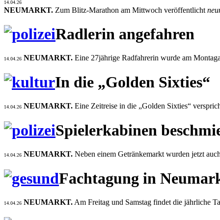
14.04.26
NEUMARKT.
Zum Blitz-Marathon am Mittwoch veröffentlicht
neu
Radlerin angefahren
NEUMARKT.
Eine 27jährige Radfahrerin wurde am Montagab
14.04.26
In die „Golden Sixties“
NEUMARKT.
Eine Zeitreise in die „Golden Sixties“ vers
14.04.26
Spielerkabinen beschmi
NEUMARKT.
Neben einem Getränkemarkt wurden jetzt auch S
14.04.26
Fachtagung in Neumar
NEUMARKT.
Am Freitag und Samstag findet die jährliche Ta
14.04.26