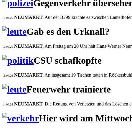
Gegenverkehr übersehe
NEUMARKT.
Auf der B299 krachte es zwischen Lauterhofen u
15.04.26
Gab es den Urknall?
NEUMARKT.
Am Freitag um 20 Uhr hält Hans-Werner Neuma
15.04.26
CSU schafkopfte
NEUMARKT.
An insgesamt 19 Tischen traten in Röckersbüh
15.04.26
Feuerwehr trainierte
NEUMARKT.
Die Rettung von Verletzten und das Löschen 
14.04.26
Hier wird am Mittwoch