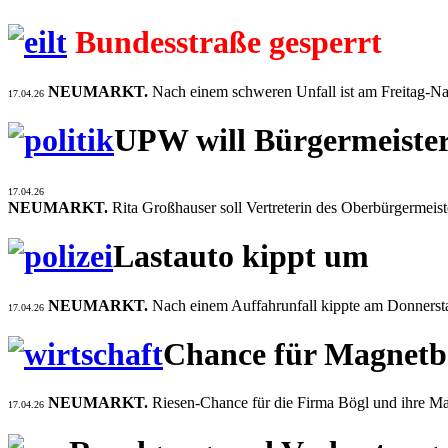
Bundesstraße gesperrt
NEUMARKT.
Nach einem schweren Unfall ist am Freitag-Nac
17.04.26
UPW will Bürgermeister
17.04.26
NEUMARKT.
Rita Großhauser soll Vertreterin des Oberbürgermei
Lastauto kippt um
NEUMARKT.
Nach einem Auffahrunfall kippte am Donnersta
17.04.26
Chance für Magnet
NEUMARKT.
Riesen-Chance für die Firma Bögl und ihre M
17.04.26