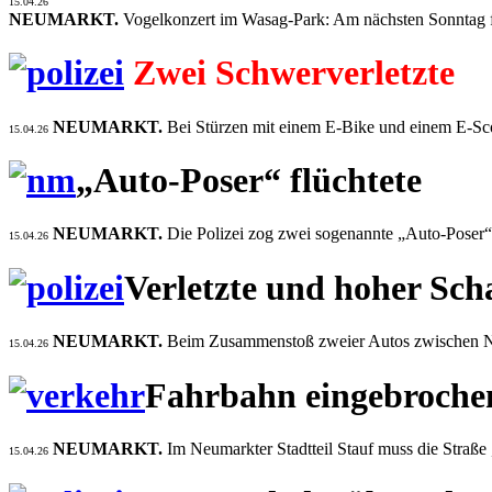
15.04.26
NEUMARKT.
Vogelkonzert im Wasag-Park: Am nächsten Sonntag f
Zwei Schwerverletzte
NEUMARKT.
Bei Stürzen mit einem E-Bike und einem E-Scoo
15.04.26
„Auto-Poser“ flüchtete
NEUMARKT.
Die Polizei zog zwei sogenannte „Auto-Poser“ 
15.04.26
Verletzte und hoher Sc
NEUMARKT.
Beim Zusammenstoß zweier Autos zwischen Neu
15.04.26
Fahrbahn eingebroche
NEUMARKT.
Im Neumarkter Stadtteil Stauf muss die Straße
15.04.26