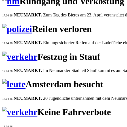
Rundgang und Verkostung
NEUMARKT.
Zum Tag des Bieres am 23. April veranstaltet
17.04.26
Reifen verloren
NEUMARKT.
Ein ungesicherter Reifen auf der Ladefläche ei
17.04.26
Festzug in Stauf
NEUMARKT.
Im Neumarkter Stadtteil Stauf kommt es am S
17.04.26
Amsterdam besucht
NEUMARKT.
20 Jugendliche unternahmen mit dem Neumarkt
17.04.26
Keine Fahrverbote
16.04.26