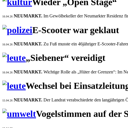
Wieder „Open Stage“
NEUMARKT.
Im Gewölbekeller der Neumarkter Residenz find
16.04.26
E-Scooter war geklaut
NEUMARKT.
Zu Fuß musste ein 46jähriger E-Scooter-Fahrer
16.04.26
„Siebener“ vereidigt
NEUMARKT.
Wichtige Rolle als „Hüter der Grenzen“: Im Ne
16.04.26
Wechsel bei Einsatzleitun
NEUMARKT.
Der Landrat verabschiedete den langjährigen Ö
15.04.26
Vogelstimmen auf der 