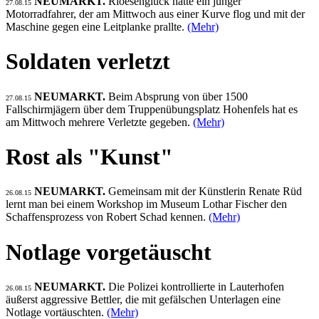
NEUMARKT.
Rioesenglück hatte ein junger
27.08.15
Motorradfahrer, der am Mittwoch aus einer Kurve flog und mit der
Maschine gegen eine Leitplanke prallte.
(Mehr)
Soldaten verletzt
NEUMARKT.
Beim Absprung von über 1500
27.08.15
Fallschirmjägern über dem Truppenübungsplatz Hohenfels hat es
am Mittwoch mehrere Verletzte gegeben.
(Mehr)
Rost als "Kunst"
NEUMARKT.
Gemeinsam mit der Künstlerin Renate Rüd
26.08.15
lernt man bei einem Workshop im Museum Lothar Fischer den
Schaffensprozess von Robert Schad kennen.
(Mehr)
Notlage vorgetäuscht
NEUMARKT.
Die Polizei kontrollierte in Lauterhofen
26.08.15
äußerst aggressive Bettler, die mit gefälschen Unterlagen eine
Notlage vortäuschten.
(Mehr)