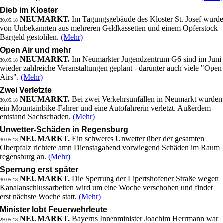
Dieb im Kloster
NEUMARKT.
Im Tagungsgebäude des Kloster St. Josef wurde
30.05.18
von Unbekannten aus mehreren Geldkassetten und einem Opferstock
Bargeld gestohlen.
(Mehr)
Open Air und mehr
NEUMARKT.
Im Neumarkter Jugendzentrum G6 sind im Juni
30.05.18
wieder zahlreiche Veranstaltungen geplant - darunter auch viele "Open
Airs".
(Mehr)
Zwei Verletzte
NEUMARKT.
Bei zwei Verkehrsunfällen in Neumarkt wurden
30.05.18
ein Mountainbike-Fahrer und eine Autofahrerin verletzt. Außerdem
entstand Sachschaden.
(Mehr)
Unwetter-Schäden in Regensburg
NEUMARKT.
Ein schweres Unwetter über der gesamten
30.05.18
Oberpfalz richtete amn Dienstagabend vorwiegend Schäden im Raum
regensburg an.
(Mehr)
Sperrung erst später
NEUMARKT.
Die Sperrung der Lipertshofener Straße wegen
30.05.18
Kanalanschlussarbeiten wird um eine Woche verschoben und findet
erst nächste Woche statt.
(Mehr)
Minister lobt Feuerwehrleute
NEUMARKT.
Bayerns Innenminister Joachim Herrmann war
29.05.18