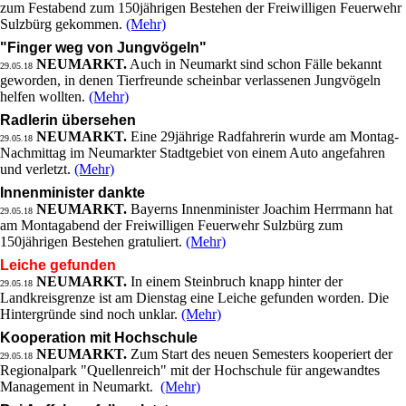
zum Festabend zum 150jährigen Bestehen der Freiwilligen Feuerwehr
Sulzbürg gekommen.
(Mehr)
"Finger weg von Jungvögeln"
NEUMARKT.
Auch in Neumarkt sind schon Fälle bekannt
29.05.18
geworden, in denen Tierfreunde scheinbar verlassenen Jungvögeln
helfen wollten.
(Mehr)
Radlerin übersehen
NEUMARKT.
Eine 29jährige Radfahrerin wurde am Montag-
29.05.18
Nachmittag im Neumarkter Stadtgebiet von einem Auto angefahren
und verletzt.
(Mehr)
Innenminister dankte
NEUMARKT.
Bayerns Innenminister Joachim Herrmann hat
29.05.18
am Montagabend der Freiwilligen Feuerwehr Sulzbürg zum
150jährigen Bestehen gratuliert.
(Mehr)
Leiche gefunden
NEUMARKT.
In einem Steinbruch knapp hinter der
29.05.18
Landkreisgrenze ist am Dienstag eine Leiche gefunden worden. Die
Hintergründe sind noch unklar.
(Mehr)
Kooperation mit Hochschule
NEUMARKT.
Zum Start des neuen Semesters kooperiert der
29.05.18
Regionalpark "Quellenreich" mit der Hochschule für angewandtes
Management in Neumarkt.
(Mehr)