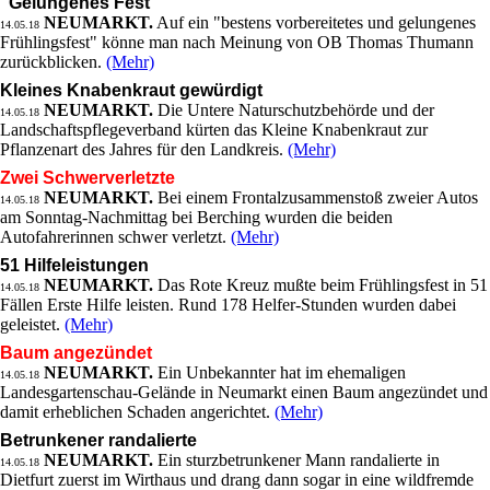
"Gelungenes Fest"
NEUMARKT.
Auf ein "bestens vorbereitetes und gelungenes
14.05.18
Frühlingsfest" könne man nach Meinung von OB Thomas Thumann
zurückblicken.
(Mehr)
Kleines Knabenkraut gewürdigt
NEUMARKT.
Die Untere Naturschutzbehörde und der
14.05.18
Landschaftspflegeverband kürten das Kleine Knabenkraut zur
Pflanzenart des Jahres für den Landkreis.
(Mehr)
Zwei Schwerverletzte
NEUMARKT.
Bei einem Frontalzusammenstoß zweier Autos
14.05.18
am Sonntag-Nachmittag bei Berching wurden die beiden
Autofahrerinnen schwer verletzt.
(Mehr)
51 Hilfeleistungen
NEUMARKT.
Das Rote Kreuz mußte beim Frühlingsfest in 51
14.05.18
Fällen Erste Hilfe leisten. Rund 178 Helfer-Stunden wurden dabei
geleistet.
(Mehr)
Baum angezündet
NEUMARKT.
Ein Unbekannter hat im ehemaligen
14.05.18
Landesgartenschau-Gelände in Neumarkt einen Baum angezündet und
damit erheblichen Schaden angerichtet.
(Mehr)
Betrunkener randalierte
NEUMARKT.
Ein sturzbetrunkener Mann randalierte in
14.05.18
Dietfurt zuerst im Wirthaus und drang dann sogar in eine wildfremde