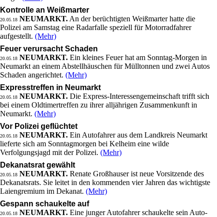
Kontrolle an Weißmarter
NEUMARKT.
An der berüchtigten Weißmarter hatte die
20.05.18
Polizei am Samstag eine Radarfalle speziell für Motorradfahrer
aufgestellt.
(Mehr)
Feuer verursacht Schaden
NEUMARKT.
Ein kleines Feuer hat am Sonntag-Morgen in
20.05.18
Neumarkt an einem Abstellhäuschen für Mülltonnen und zwei Autos
Schaden angerichtet.
(Mehr)
Expresstreffen in Neumarkt
NEUMARKT.
Die Express-Interessengemeinschaft trifft sich
20.05.18
bei einem Oldtimertreffen zu ihrer alljährigen Zusammenkunft in
Neumarkt.
(Mehr)
Vor Polizei geflüchtet
NEUMARKT.
Ein Autofahrer aus dem Landkreis Neumarkt
20.05.18
lieferte sich am Sonntagmorgen bei Kelheim eine wilde
Verfolgungsjagd mit der Polizei.
(Mehr)
Dekanatsrat gewählt
NEUMARKT.
Renate Großhauser ist neue Vorsitzende des
20.05.18
Dekanatsrats. Sie leitet in den kommenden vier Jahren das wichtigste
Laiengremium im Dekanat.
(Mehr)
Gespann schaukelte auf
NEUMARKT.
Eine junger Autofahrer schaukelte sein Auto-
20.05.18