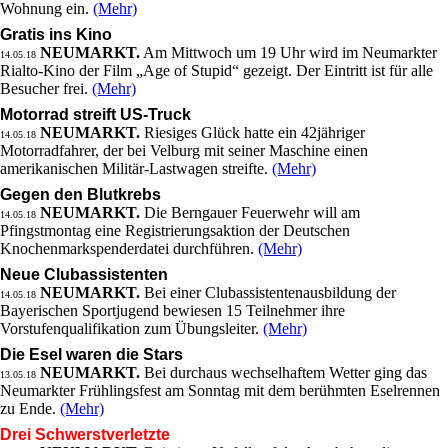
Wohnung ein.
(Mehr)
Gratis ins Kino
NEUMARKT.
Am Mittwoch um 19 Uhr wird im Neumarkter
14.05.18
Rialto-Kino der Film „Age of Stupid“ gezeigt. Der Eintritt ist für alle
Besucher frei.
(Mehr)
Motorrad streift US-Truck
NEUMARKT.
Riesiges Glück hatte ein 42jähriger
14.05.18
Motorradfahrer, der bei Velburg mit seiner Maschine einen
amerikanischen Militär-Lastwagen streifte.
(Mehr)
Gegen den Blutkrebs
NEUMARKT.
Die Berngauer Feuerwehr will am
14.05.18
Pfingstmontag eine Registrierungsaktion der Deutschen
Knochenmarkspenderdatei durchführen.
(Mehr)
Neue Clubassistenten
NEUMARKT.
Bei einer Clubassistentenausbildung der
14.05.18
Bayerischen Sportjugend bewiesen 15 Teilnehmer ihre
Vorstufenqualifikation zum Übungsleiter.
(Mehr)
Die Esel waren die Stars
NEUMARKT.
Bei durchaus wechselhaftem Wetter ging das
13.05.18
Neumarkter Frühlingsfest am Sonntag mit dem berühmten Eselrennen
zu Ende.
(Mehr)
Drei Schwerstverletzte