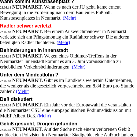
Wann kommt Kunstrasenplatz ?
NEUMARKT.
Wenn es nach der JU geht, käme erneut
23.05.18
Bewegung in die Forderung nach dem Bau eines Fußball-
Kunstrasenplatzes in Neumarkt.
(Mehr)
Radler schwer verletzt
NEUMARKT.
Bei einem Ausweichmanöver in Neumarkt
22.05.18
verletzte sich am Pfingstmontag ein Radfahrer schwer. Die anderen
beteiligten Radler flüchteten.
(Mehr)
Behinderungen in Innenstadt
NEUMARKT.
Wegen eines Oldtimer-Treffens in der
22.05.18
Neumarkter Innenstadt kommt es am 3. Juni voraussichtlich zu
erheblichen Verkehrsbehinderungen.
(Mehr)
Unter dem Mindestlohn ?
NEUMARKT.
Gibt es im Landkreis weiterhin Unternehmen,
22.05.18
die weniger als die gesetzlich vorgeschriebenen 8,84 Euro pro Stunde
zahlen?
(Mehr)
Deß diskutiert
NEUMARKT.
Ein Jahr vor der Europawahl die veranstalten
22.05.18
die Neumarkter CSU eine europapolitischen Podiumsdiskussion mit
MdEP Albert Deß.
(Mehr)
Gebiß gesucht, Drogen gefunden
NEUMARKT.
Auf der Suche nach einem verlorenen Gebiß
22.05.18
entdeckten Polizisten im Neumarkter Stadtgebiet eine Aufzuchtanlage