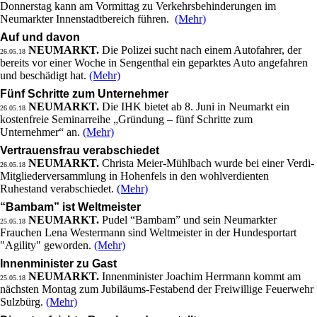
Donnerstag kann am Vormittag zu Verkehrsbehinderungen im
Neumarkter Innenstadtbereich führen.
(Mehr)
Auf und davon
NEUMARKT.
Die Polizei sucht nach einem Autofahrer, der
26.05.18
bereits vor einer Woche in Sengenthal ein geparktes Auto angefahren
und beschädigt hat.
(Mehr)
Fünf Schritte zum Unternehmer
NEUMARKT.
Die IHK bietet ab 8. Juni in Neumarkt ein
26.05.18
kostenfreie Seminarreihe „Gründung – fünf Schritte zum
Unternehmer“ an.
(Mehr)
Vertrauensfrau verabschiedet
NEUMARKT.
Christa Meier-Mühlbach wurde bei einer Verdi-
26.05.18
Mitgliederversammlung in Hohenfels in den wohlverdienten
Ruhestand verabschiedet.
(Mehr)
“Bambam” ist Weltmeister
NEUMARKT.
Pudel “Bambam” und sein Neumarkter
25.05.18
Frauchen Lena Westermann sind Weltmeister in der Hundesportart
"Agility" geworden.
(Mehr)
Innenminister zu Gast
NEUMARKT.
Innenminister Joachim Herrmann kommt am
25.05.18
nächsten Montag zum Jubiläums-Festabend der Freiwillige Feuerwehr
Sulzbürg.
(Mehr)