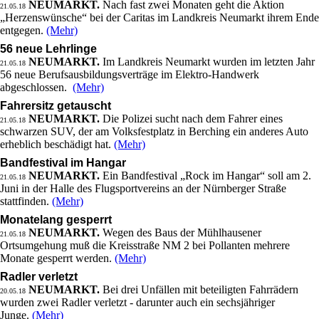
NEUMARKT.
Nach fast zwei Monaten geht die Aktion
21.05.18
„Herzenswünsche“ bei der Caritas im Landkreis Neumarkt ihrem Ende
entgegen.
(Mehr)
56 neue Lehrlinge
NEUMARKT.
Im Landkreis Neumarkt wurden im letzten Jahr
21.05.18
56 neue Berufsausbildungsverträge im Elektro-Handwerk
abgeschlossen.
(Mehr)
Fahrersitz getauscht
NEUMARKT.
Die Polizei sucht nach dem Fahrer eines
21.05.18
schwarzen SUV, der am Volksfestplatz in Berching ein anderes Auto
erheblich beschädigt hat.
(Mehr)
Bandfestival im Hangar
NEUMARKT.
Ein Bandfestival „Rock im Hangar“ soll am 2.
21.05.18
Juni in der Halle des Flugsportvereins an der Nürnberger Straße
stattfinden.
(Mehr)
Monatelang gesperrt
NEUMARKT.
Wegen des Baus der Mühlhausener
21.05.18
Ortsumgehung muß die Kreisstraße NM 2 bei Pollanten mehrere
Monate gesperrt werden.
(Mehr)
Radler verletzt
NEUMARKT.
Bei drei Unfällen mit beteiligten Fahrrädern
20.05.18
wurden zwei Radler verletzt - darunter auch ein sechsjähriger
Junge.
(Mehr)