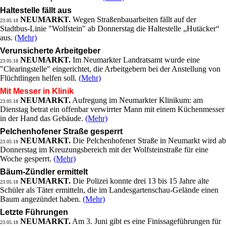
Haltestelle fällt aus
NEUMARKT.
Wegen Straßenbauarbeiten fällt auf der
23.05.18
Stadtbus-Linie "Wolfstein" ab Donnerstag die Haltestelle „Hutäcker“
aus.
(Mehr)
Verunsicherte Arbeitgeber
NEUMARKT.
Im Neumarkter Landratsamt wurde eine
23.05.18
"Clearingstelle" eingerichtet, die Arbeitgebern bei der Anstellung von
Flüchtlingen helfen soll.
(Mehr)
Mit Messer in Klinik
NEUMARKT.
Aufregung im Neumarkter Klinikum: am
23.05.18
Dienstag betrat ein offenbar verwirrter Mann mit einem Küchenmesser
in der Hand das Gebäude.
(Mehr)
Pelchenhofener Straße gesperrt
NEUMARKT.
Die Pelchenhofener Straße in Neumarkt wird ab
23.05.18
Donnerstag im Kreuzungsbereich mit der Wolfsteinstraße für eine
Woche gesperrt.
(Mehr)
Bäum-Zündler ermittelt
NEUMARKT.
Die Polizei konnte drei 13 bis 15 Jahre alte
23.05.18
Schüler als Täter ermitteln, die im Landesgartenschau-Gelände einen
Baum angezündet haben.
(Mehr)
Letzte Führungen
NEUMARKT.
Am 3. Juni gibt es eine Finissageführungen für
23.05.18