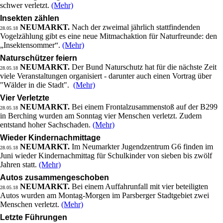
schwer verletzt.
(Mehr)
Insekten zählen
NEUMARKT.
Nach der zweimal jährlich stattfindenden
28.05.18
Vogelzählung gibt es eine neue Mitmachaktion für Naturfreunde: den
„Insektensommer“.
(Mehr)
Naturschützer feiern
NEUMARKT.
Der Bund Naturschutz hat für die nächste Zeit
28.05.18
viele Veranstaltungen organisiert - darunter auch einen Vortrag über
"Wälder in die Stadt".
(Mehr)
Vier Verletzte
NEUMARKT.
Bei einem Frontalzusammenstoß auf der B299
28.05.18
in Berching wurden am Sonntag vier Menschen verletzt. Zudem
entstand hoher Sachschaden.
(Mehr)
Wieder Kindernachmittage
NEUMARKT.
Im Neumarkter Jugendzentrum G6 finden im
28.05.18
Juni wieder Kindernachmittag für Schulkinder von sieben bis zwölf
Jahren statt.
(Mehr)
Autos zusammengeschoben
NEUMARKT.
Bei einem Auffahrunfall mit vier beteiligten
28.05.18
Autos wurden am Montag-Morgen im Parsberger Stadtgebiet zwei
Menschen verletzt.
(Mehr)
Letzte Führungen