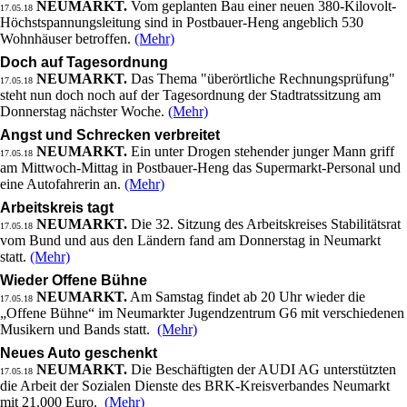
NEUMARKT.
Vom geplanten Bau einer neuen 380-Kilovolt-
17.05.18
Höchstspannungsleitung sind in Postbauer-Heng angeblich 530
Wohnhäuser betroffen.
(Mehr)
Doch auf Tagesordnung
NEUMARKT.
Das Thema "überörtliche Rechnungsprüfung"
17.05.18
steht nun doch noch auf der Tagesordnung der Stadtratssitzung am
Donnerstag nächster Woche.
(Mehr)
Angst und Schrecken verbreitet
NEUMARKT.
Ein unter Drogen stehender junger Mann griff
17.05.18
am Mittwoch-Mittag in Postbauer-Heng das Supermarkt-Personal und
eine Autofahrerin an.
(Mehr)
Arbeitskreis tagt
NEUMARKT.
Die 32. Sitzung des Arbeitskreises Stabilitätsrat
17.05.18
vom Bund und aus den Ländern fand am Donnerstag in Neumarkt
statt.
(Mehr)
Wieder Offene Bühne
NEUMARKT.
Am Samstag findet ab 20 Uhr wieder die
17.05.18
„Offene Bühne“ im Neumarkter Jugendzentrum G6 mit verschiedenen
Musikern und Bands statt.
(Mehr)
Neues Auto geschenkt
NEUMARKT.
Die Beschäftigten der AUDI AG unterstützten
17.05.18
die Arbeit der Sozialen Dienste des BRK-Kreisverbandes Neumarkt
mit 21.000 Euro.
(Mehr)