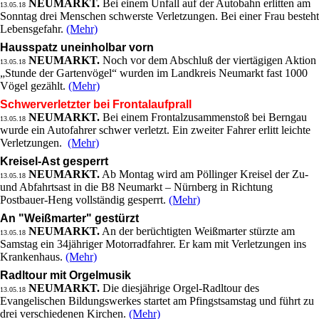
NEUMARKT.
Bei einem Unfall auf der Autobahn erlitten am
13.05.18
Sonntag drei Menschen schwerste Verletzungen. Bei einer Frau besteht
Lebensgefahr.
(Mehr)
Hausspatz uneinholbar vorn
NEUMARKT.
Noch vor dem Abschluß der viertägigen Aktion
13.05.18
„Stunde der Gartenvögel“ wurden im Landkreis Neumarkt fast 1000
Vögel gezählt.
(Mehr)
Schwerverletzter bei Frontalaufprall
NEUMARKT.
Bei einem Frontalzusammenstoß bei Berngau
13.05.18
wurde ein Autofahrer schwer verletzt. Ein zweiter Fahrer erlitt leichte
Verletzungen.
(Mehr)
Kreisel-Ast gesperrt
NEUMARKT.
Ab Montag wird am Pöllinger Kreisel der Zu-
13.05.18
und Abfahrtsast in die B8 Neumarkt – Nürnberg in Richtung
Postbauer-Heng vollständig gesperrt.
(Mehr)
An "Weißmarter" gestürzt
NEUMARKT.
An der berüchtigten Weißmarter stürzte am
13.05.18
Samstag ein 34jähriger Motorradfahrer. Er kam mit Verletzungen ins
Krankenhaus.
(Mehr)
Radltour mit Orgelmusik
NEUMARKT.
Die diesjährige Orgel-Radltour des
13.05.18
Evangelischen Bildungswerkes startet am Pfingstsamstag und führt zu
drei verschiedenen Kirchen.
(Mehr)