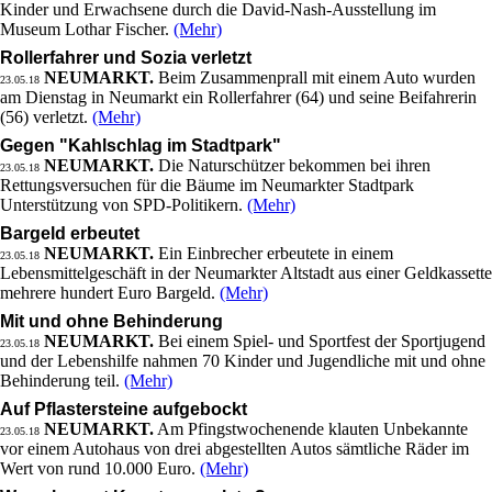
Kinder und Erwachsene durch die David-Nash-Ausstellung im
Museum Lothar Fischer.
(Mehr)
Rollerfahrer und Sozia verletzt
NEUMARKT.
Beim Zusammenprall mit einem Auto wurden
23.05.18
am Dienstag in Neumarkt ein Rollerfahrer (64) und seine Beifahrerin
(56) verletzt.
(Mehr)
Gegen "Kahlschlag im Stadtpark"
NEUMARKT.
Die Naturschützer bekommen bei ihren
23.05.18
Rettungsversuchen für die Bäume im Neumarkter Stadtpark
Unterstützung von SPD-Politikern.
(Mehr)
Bargeld erbeutet
NEUMARKT.
Ein Einbrecher erbeutete in einem
23.05.18
Lebensmittelgeschäft in der Neumarkter Altstadt aus einer Geldkassette
mehrere hundert Euro Bargeld.
(Mehr)
Mit und ohne Behinderung
NEUMARKT.
Bei einem Spiel- und Sportfest der Sportjugend
23.05.18
und der Lebenshilfe nahmen 70 Kinder und Jugendliche mit und ohne
Behinderung teil.
(Mehr)
Auf Pflastersteine aufgebockt
NEUMARKT.
Am Pfingstwochenende klauten Unbekannte
23.05.18
vor einem Autohaus von drei abgestellten Autos sämtliche Räder im
Wert von rund 10.000 Euro.
(Mehr)