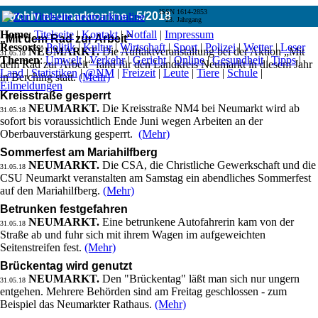
ISSN 1614-2853
Archiv neumarktonline - 5/2018
23. Jahrgang
Home
:
Titelseite
|
Kontakt
|
Notfall
|
Impressum
„Mit dem Rad zur Arbeit“
Ressorts
:
Politik
|
Kultur
|
Wirtschaft
|
Sport
|
Polizei
|
Wetter
|
Leser
NEUMARKT.
Die Auftaktveranstaltung bei der Aktion „Mit
31.05.18
Themen
:
Umwelt
|
Verkehr
|
Gericht
|
Online
|
Gesundheit
|
Tipps
|
dem Rad zur Arbeit“ fand für den Landkreis Neumarkt in diesem Jahr
Land
|
Statistiken
|
@NM
|
Freizeit
|
Leute
|
Tiere
|
Schule
|
in Berching statt.
(Mehr)
Eilmeldungen
Kreisstraße gesperrt
NEUMARKT.
Die Kreisstraße NM4 bei Neumarkt wird ab
31.05.18
sofort bis voraussichtlich Ende Juni wegen Arbeiten an der
Oberbauverstärkung gesperrt.
(Mehr)
Sommerfest am Mariahilfberg
NEUMARKT.
Die CSA, die Christliche Gewerkschaft und die
31.05.18
CSU Neumarkt veranstalten am Samstag ein abendliches Sommerfest
auf den Mariahilfberg.
(Mehr)
Betrunken festgefahren
NEUMARKT.
Eine betrunkene Autofahrerin kam von der
31.05.18
Straße ab und fuhr sich mit ihrem Wagen im aufgeweichten
Seitenstreifen fest.
(Mehr)
Brückentag wird genutzt
NEUMARKT.
Den "Brückentag" läßt man sich nur ungern
31.05.18
entgehen. Mehrere Behörden sind am Freitag geschlossen - zum
Beispiel das Neumarkter Rathaus.
(Mehr)