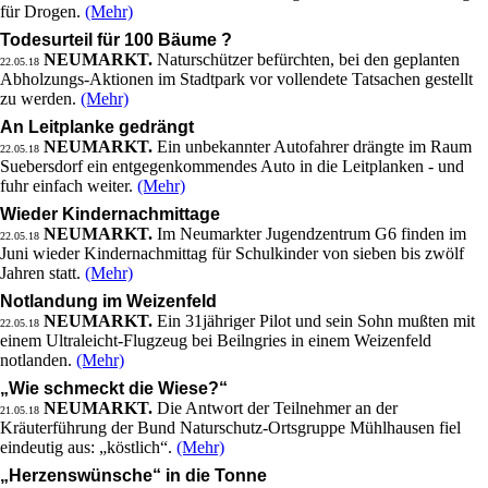
für Drogen.
(Mehr)
Todesurteil für 100 Bäume ?
NEUMARKT.
Naturschützer befürchten, bei den geplanten
22.05.18
Abholzungs-Aktionen im Stadtpark vor vollendete Tatsachen gestellt
zu werden.
(Mehr)
An Leitplanke gedrängt
NEUMARKT.
Ein unbekannter Autofahrer drängte im Raum
22.05.18
Suebersdorf ein entgegenkommendes Auto in die Leitplanken - und
fuhr einfach weiter.
(Mehr)
Wieder Kindernachmittage
NEUMARKT.
Im Neumarkter Jugendzentrum G6 finden im
22.05.18
Juni wieder Kindernachmittag für Schulkinder von sieben bis zwölf
Jahren statt.
(Mehr)
Notlandung im Weizenfeld
NEUMARKT.
Ein 31jähriger Pilot und sein Sohn mußten mit
22.05.18
einem Ultraleicht-Flugzeug bei Beilngries in einem Weizenfeld
notlanden.
(Mehr)
„Wie schmeckt die Wiese?“
NEUMARKT.
Die Antwort der Teilnehmer an der
21.05.18
Kräuterführung der Bund Naturschutz-Ortsgruppe Mühlhausen fiel
eindeutig aus: „köstlich“.
(Mehr)
„Herzenswünsche“ in die Tonne