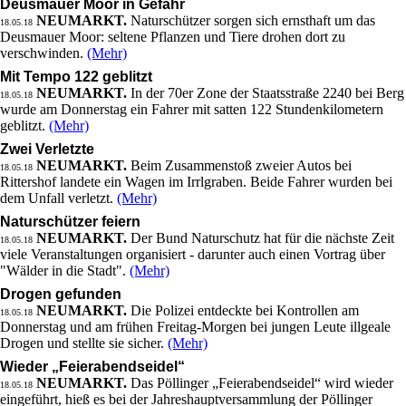
Deusmauer Moor in Gefahr
NEUMARKT.
Naturschützer sorgen sich ernsthaft um das
18.05.18
Deusmauer Moor: seltene Pflanzen und Tiere drohen dort zu
verschwinden.
(Mehr)
Mit Tempo 122 geblitzt
NEUMARKT.
In der 70er Zone der Staatsstraße 2240 bei Berg
18.05.18
wurde am Donnerstag ein Fahrer mit satten 122 Stundenkilometern
geblitzt.
(Mehr)
Zwei Verletzte
NEUMARKT.
Beim Zusammenstoß zweier Autos bei
18.05.18
Rittershof landete ein Wagen im Irrlgraben. Beide Fahrer wurden bei
dem Unfall verletzt.
(Mehr)
Naturschützer feiern
NEUMARKT.
Der Bund Naturschutz hat für die nächste Zeit
18.05.18
viele Veranstaltungen organisiert - darunter auch einen Vortrag über
"Wälder in die Stadt".
(Mehr)
Drogen gefunden
NEUMARKT.
Die Polizei entdeckte bei Kontrollen am
18.05.18
Donnerstag und am frühen Freitag-Morgen bei jungen Leute illgeale
Drogen und stellte sie sicher.
(Mehr)
Wieder „Feierabendseidel“
NEUMARKT.
Das Pöllinger „Feierabendseidel“ wird wieder
18.05.18
eingeführt, hieß es bei der Jahreshauptversammlung der Pöllinger