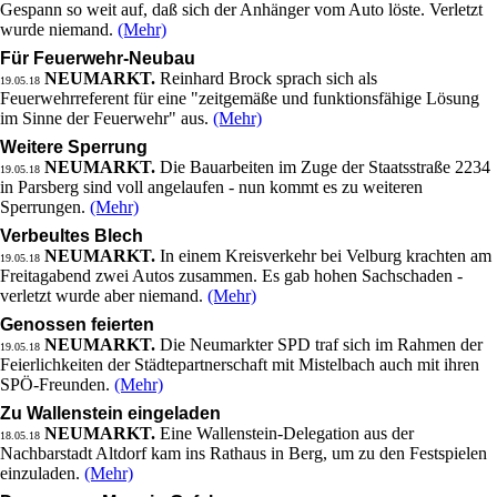
Gespann so weit auf, daß sich der Anhänger vom Auto löste. Verletzt
wurde niemand.
(Mehr)
Für Feuerwehr-Neubau
NEUMARKT.
Reinhard Brock sprach sich als
19.05.18
Feuerwehrreferent für eine "zeitgemäße und funktionsfähige Lösung
im Sinne der Feuerwehr" aus.
(Mehr)
Weitere Sperrung
NEUMARKT.
Die Bauarbeiten im Zuge der Staatsstraße 2234
19.05.18
in Parsberg sind voll angelaufen - nun kommt es zu weiteren
Sperrungen.
(Mehr)
Verbeultes Blech
NEUMARKT.
In einem Kreisverkehr bei Velburg krachten am
19.05.18
Freitagabend zwei Autos zusammen. Es gab hohen Sachschaden -
verletzt wurde aber niemand.
(Mehr)
Genossen feierten
NEUMARKT.
Die Neumarkter SPD traf sich im Rahmen der
19.05.18
Feierlichkeiten der Städtepartnerschaft mit Mistelbach auch mit ihren
SPÖ-Freunden.
(Mehr)
Zu Wallenstein eingeladen
NEUMARKT.
Eine Wallenstein-Delegation aus der
18.05.18
Nachbarstadt Altdorf kam ins Rathaus in Berg, um zu den Festspielen
einzuladen.
(Mehr)