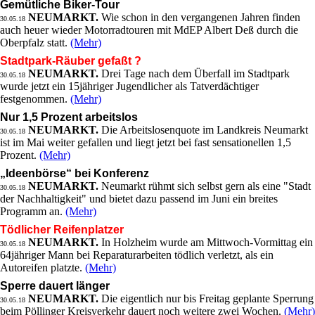
Gemütliche Biker-Tour
NEUMARKT.
Wie schon in den vergangenen Jahren finden
30.05.18
auch heuer wieder Motorradtouren mit MdEP Albert Deß durch die
Oberpfalz statt.
(Mehr)
Stadtpark-Räuber gefaßt ?
NEUMARKT.
Drei Tage nach dem Überfall im Stadtpark
30.05.18
wurde jetzt ein 15jähriger Jugendlicher als Tatverdächtiger
festgenommen.
(Mehr)
Nur 1,5 Prozent arbeitslos
NEUMARKT.
Die Arbeitslosenquote im Landkreis Neumarkt
30.05.18
ist im Mai weiter gefallen und liegt jetzt bei fast sensationellen 1,5
Prozent.
(Mehr)
„Ideenbörse“ bei Konferenz
NEUMARKT.
Neumarkt rühmt sich selbst gern als eine "Stadt
30.05.18
der Nachhaltigkeit" und bietet dazu passend im Juni ein breites
Programm an.
(Mehr)
Tödlicher Reifenplatzer
NEUMARKT.
In Holzheim wurde am Mittwoch-Vormittag ein
30.05.18
64jähriger Mann bei Reparaturarbeiten tödlich verletzt, als ein
Autoreifen platzte.
(Mehr)
Sperre dauert länger
NEUMARKT.
Die eigentlich nur bis Freitag geplante Sperrung
30.05.18
beim Pöllinger Kreisverkehr dauert noch weitere zwei Wochen.
(Mehr)