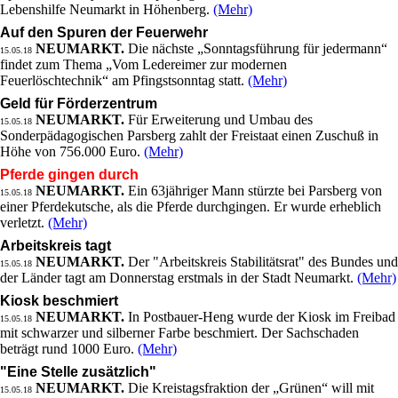
Lebenshilfe Neumarkt in Höhenberg.
(Mehr)
Auf den Spuren der Feuerwehr
NEUMARKT.
Die nächste „Sonntagsführung für jedermann“
15.05.18
findet zum Thema „Vom Ledereimer zur modernen
Feuerlöschtechnik“ am Pfingstsonntag statt.
(Mehr)
Geld für Förderzentrum
NEUMARKT.
Für Erweiterung und Umbau des
15.05.18
Sonderpädagogischen Parsberg zahlt der Freistaat einen Zuschuß in
Höhe von 756.000 Euro.
(Mehr)
Pferde gingen durch
NEUMARKT.
Ein 63jähriger Mann stürzte bei Parsberg von
15.05.18
einer Pferdekutsche, als die Pferde durchgingen. Er wurde erheblich
verletzt.
(Mehr)
Arbeitskreis tagt
NEUMARKT.
Der "Arbeitskreis Stabilitätsrat" des Bundes und
15.05.18
der Länder tagt am Donnerstag erstmals in der Stadt Neumarkt.
(Mehr)
Kiosk beschmiert
NEUMARKT.
In Postbauer-Heng wurde der Kiosk im Freibad
15.05.18
mit schwarzer und silberner Farbe beschmiert. Der Sachschaden
beträgt rund 1000 Euro.
(Mehr)
"Eine Stelle zusätzlich"
NEUMARKT.
Die Kreistagsfraktion der „Grünen“ will mit
15.05.18