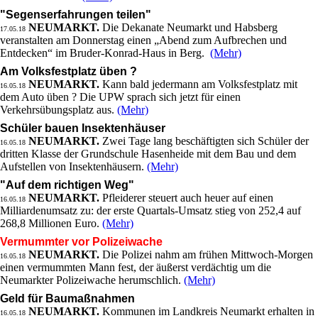
"Segenserfahrungen teilen"
NEUMARKT.
Die Dekanate Neumarkt und Habsberg
17.05.18
veranstalten am Donnerstag einen „Abend zum Aufbrechen und
Entdecken“ im Bruder-Konrad-Haus in Berg.
(Mehr)
Am Volksfestplatz üben ?
NEUMARKT.
Kann bald jedermann am Volksfestplatz mit
16.05.18
dem Auto üben ? Die UPW sprach sich jetzt für einen
Verkehrsübungsplatz aus.
(Mehr)
Schüler bauen Insektenhäuser
NEUMARKT.
Zwei Tage lang beschäftigten sich Schüler der
16.05.18
dritten Klasse der Grundschule Hasenheide mit dem Bau und dem
Aufstellen von Insektenhäusern.
(Mehr)
"Auf dem richtigen Weg"
NEUMARKT.
Pfleiderer steuert auch heuer auf einen
16.05.18
Milliardenumsatz zu: der erste Quartals-Umsatz stieg von 252,4 auf
268,8 Millionen Euro.
(Mehr)
Vermummter vor Polizeiwache
NEUMARKT.
Die Polizei nahm am frühen Mittwoch-Morgen
16.05.18
einen vermummten Mann fest, der äußerst verdächtig um die
Neumarkter Polizeiwache herumschlich.
(Mehr)
Geld für Baumaßnahmen
NEUMARKT.
Kommunen im Landkreis Neumarkt erhalten in
16.05.18