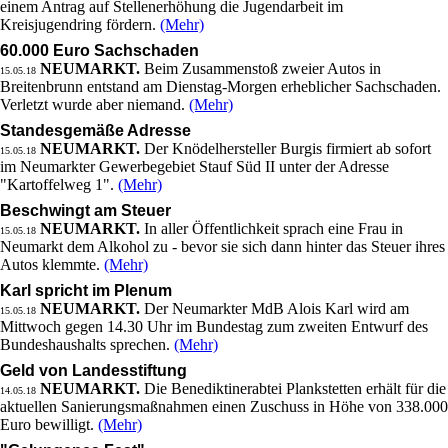
einem Antrag auf Stellenerhöhung die Jugendarbeit im
Kreisjugendring fördern.
(Mehr)
60.000 Euro Sachschaden
NEUMARKT.
Beim Zusammenstoß zweier Autos in
15.05.18
Breitenbrunn entstand am Dienstag-Morgen erheblicher Sachschaden.
Verletzt wurde aber niemand.
(Mehr)
Standesgemäße Adresse
NEUMARKT.
Der Knödelhersteller Burgis firmiert ab sofort
15.05.18
im Neumarkter Gewerbegebiet Stauf Süd II unter der Adresse
"Kartoffelweg 1".
(Mehr)
Beschwingt am Steuer
NEUMARKT.
In aller Öffentlichkeit sprach eine Frau in
15.05.18
Neumarkt dem Alkohol zu - bevor sie sich dann hinter das Steuer ihres
Autos klemmte.
(Mehr)
Karl spricht im Plenum
NEUMARKT.
Der Neumarkter MdB Alois Karl wird am
15.05.18
Mittwoch gegen 14.30 Uhr im Bundestag zum zweiten Entwurf des
Bundeshaushalts sprechen.
(Mehr)
Geld von Landesstiftung
NEUMARKT.
Die Benediktinerabtei Plankstetten erhält für die
14.05.18
aktuellen Sanierungsmaßnahmen einen Zuschuss in Höhe von 338.000
Euro bewilligt.
(Mehr)