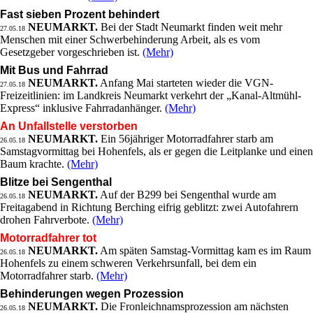
Fast sieben Prozent behindert
NEUMARKT.
Bei der Stadt Neumarkt finden weit mehr
27.05.18
Menschen mit einer Schwerbehinderung Arbeit, als es vom
Gesetzgeber vorgeschrieben ist.
(Mehr)
Mit Bus und Fahrrad
NEUMARKT.
Anfang Mai starteten wieder die VGN-
27.05.18
Freizeitlinien: im Landkreis Neumarkt verkehrt der „Kanal-Altmühl-
Express“ inklusive Fahrradanhänger.
(Mehr)
An Unfallstelle verstorben
NEUMARKT.
Ein 56jähriger Motorradfahrer starb am
26.05.18
Samstagvormittag bei Hohenfels, als er gegen die Leitplanke und einen
Baum krachte.
(Mehr)
Blitze bei Sengenthal
NEUMARKT.
Auf der B299 bei Sengenthal wurde am
26.05.18
Freitagabend in Richtung Berching eifrig geblitzt: zwei Autofahrern
drohen Fahrverbote.
(Mehr)
Motorradfahrer tot
NEUMARKT.
Am späten Samstag-Vormittag kam es im Raum
26.05.18
Hohenfels zu einem schweren Verkehrsunfall, bei dem ein
Motorradfahrer starb.
(Mehr)
Behinderungen wegen Prozession
NEUMARKT.
Die Fronleichnamsprozession am nächsten
26.05.18