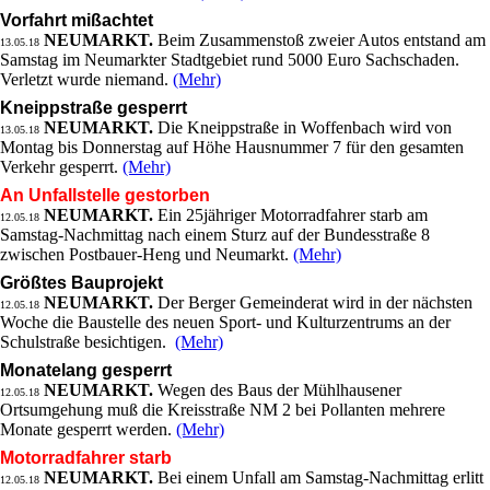
Vorfahrt mißachtet
NEUMARKT.
Beim Zusammenstoß zweier Autos entstand am
13.05.18
Samstag im Neumarkter Stadtgebiet rund 5000 Euro Sachschaden.
Verletzt wurde niemand.
(Mehr)
Kneippstraße gesperrt
NEUMARKT.
Die Kneippstraße in Woffenbach wird von
13.05.18
Montag bis Donnerstag auf Höhe Hausnummer 7 für den gesamten
Verkehr gesperrt.
(Mehr)
An Unfallstelle gestorben
NEUMARKT.
Ein 25jähriger Motorradfahrer starb am
12.05.18
Samstag-Nachmittag nach einem Sturz auf der Bundesstraße 8
zwischen Postbauer-Heng und Neumarkt.
(Mehr)
Größtes Bauprojekt
NEUMARKT.
Der Berger Gemeinderat wird in der nächsten
12.05.18
Woche die Baustelle des neuen Sport- und Kulturzentrums an der
Schulstraße besichtigen.
(Mehr)
Monatelang gesperrt
NEUMARKT.
Wegen des Baus der Mühlhausener
12.05.18
Ortsumgehung muß die Kreisstraße NM 2 bei Pollanten mehrere
Monate gesperrt werden.
(Mehr)
Motorradfahrer starb
NEUMARKT.
Bei einem Unfall am Samstag-Nachmittag erlitt
12.05.18