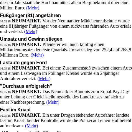
diesem Jahr staatliche Hochbaumittel: allein Berg bekommt über eine
Million Euro.
(Mehr)
Fußgänger (81) angefahren
NEUMARKT.
Vor der Neumarkter Mädchenrealschule wurde
16.05.18
eine 81jähriger Fußgänger von einem rückwärts fahrenden Auto erfaßt
und verletzt.
(Mehr)
Umsatz und Gewinn stiegen
NEUMARKT.
Pfleiderer will auch künftig einen
16.05.18
Milliardenumsatz: der erste Quartals-Umsatz stieg von 252,4 auf 268,8
Millionen Euro.
(Mehr)
Lastauto gegen Ford
NEUMARKT.
Bei einem Zusammenstoß zwischen einem Auto
16.05.18
und einem Lastwagen im Pöllinger Kreisel wurde ein 24jähriger
Autofahrer verletzt.
(Mehr)
"Durchaus erfolgreich"
NEUMARKT.
Das Neumarkter Bündnis zum Equal-Pay-Day
16.05.18
unter Leitung der Gleichstellungsstelle des Landkreises traf sich zu
einer Nachbesprechung.
(Mehr)
Fast im Knast
NEUMARKT.
Ein unter Drogen stehender Autofahrer landete
16.05.18
fast im Knast: bei der Kontrolle wurde die Polizei auf einen Haftbefehl
aufmerksam.
(Mehr)