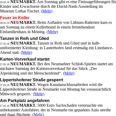
NEUMARKT.
Am Sonntag gibt es eine Finissageführungen für
28.05.18
Kinder und Erwachsene durch die David-Nash-Ausstellung im
Museum Lothar Fischer.
(Mehr)
Feuer im Keller
NEUMARKT.
Beim Aufladen von Lithium-Batterien kam es
28.05.18
am Sonntag zu einem Kellerbrand in einem freistehendem
Einfamilienhaus in Möning.
(Mehr)
Tanzen in Reih und Glied
NEUMARKT.
Tanzen in Reih und Glied und in halb-
27.05.18
uniformierter Kleidung: in Lauterhofen fand erstmalig ein Linedance-
Abend statt.
(Mehr)
Karten-Vorverkauf startet
NEUMARKT.
Bei den Neumarkter Schloß-Spielen startet am
27.05.18
nächsten Samstag der Kartenvorverkauf für das Stück „Der
Alpenkönig und der Menschenfeind“.
(Mehr)
Lippertshofener Straße gesperrt
NEUMARKT.
Wegen Kanalanschlussarbeiten wird die
27.05.18
Lippertshofener Straße in Neumarkt von Montag bis voraussichtlich
Mittwoch gesperrt.
(Mehr)
Am Parkplatz angefahren
NEUMARKT.
5000 Euro Sachschaden verursachte ein
27.05.18
unbekannter Autofahrer, der in Neumarkt ein geparktes Auto streifte
und dann flüchtete.
(Mehr)