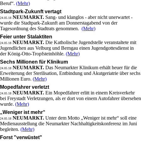
Beruf“.
(Mehr)
Stadtpark-Zukunft vertagt
NEUMARKT.
Sang- und klanglos - aber nicht unerwartet -
24.05.18
wurde die Stadtpark-Zukunft am Donnerstagabend von der
Tagesordnung des Stadtrats genommen.
(Mehr)
Feier unter Stalaktiten
NEUMARKT.
Die Katholische Jugendstelle veranstaltete mit
24.05.18
Jugendlichen aus Velburg und Berngau einen Jugendgottesdienst in
der König-Otto-Tropfsteinhöhle.
(Mehr)
Sechs Millionen für Klinikum
NEUMARKT.
Das Neumarkter Klinikum erhält heuer für die
24.05.18
Erweiterung der Sterilisation, Entbindung und Akutgeriatrie über sechs
Millionen Euro.
(Mehr)
Mopedfahrer verletzt
NEUMARKT.
Ein Mopedfahrer erlitt in einem Kreisverkehr
24.05.18
bei Freystadt Verletzungen, als er dort von einem Autofahrer übersehen
wurde.
(Mehr)
„Weniger ist mehr“
NEUMARKT.
Unter dem Motto „Weniger ist mehr“ soll eine
24.05.18
Medienausstellung die Neumarkter Nachhaltigkeitskonferenz im Juni
begleiten.
(Mehr)
Forst "verwüstet"