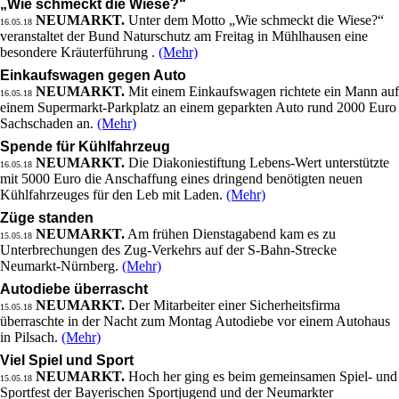
„Wie schmeckt die Wiese?“
NEUMARKT.
Unter dem Motto „Wie schmeckt die Wiese?“
16.05.18
veranstaltet der Bund Naturschutz am Freitag in Mühlhausen eine
besondere Kräuterführung .
(Mehr)
Einkaufswagen gegen Auto
NEUMARKT.
Mit einem Einkaufswagen richtete ein Mann auf
16.05.18
einem Supermarkt-Parkplatz an einem geparkten Auto rund 2000 Euro
Sachschaden an.
(Mehr)
Spende für Kühlfahrzeug
NEUMARKT.
Die Diakoniestiftung Lebens-Wert unterstützte
16.05.18
mit 5000 Euro die Anschaffung eines dringend benötigten neuen
Kühlfahrzeuges für den Leb mit Laden.
(Mehr)
Züge standen
NEUMARKT.
Am frühen Dienstagabend kam es zu
15.05.18
Unterbrechungen des Zug-Verkehrs auf der S-Bahn-Strecke
Neumarkt-Nürnberg.
(Mehr)
Autodiebe überrascht
NEUMARKT.
Der Mitarbeiter einer Sicherheitsfirma
15.05.18
überraschte in der Nacht zum Montag Autodiebe vor einem Autohaus
in Pilsach.
(Mehr)
Viel Spiel und Sport
NEUMARKT.
Hoch her ging es beim gemeinsamen Spiel- und
15.05.18
Sportfest der Bayerischen Sportjugend und der Neumarkter