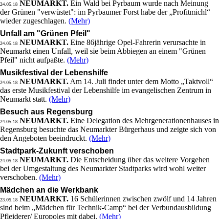
NEUMARKT.
Ein Wald bei Pyrbaum wurde nach Meinung
24.05.18
der Grünen "verwüstet": im Pyrbaumer Forst habe der „Profitmichl“
wieder zugeschlagen.
(Mehr)
Unfall am "Grünen Pfeil"
NEUMARKT.
Eine 86jährige Opel-Fahrerin verursachte in
24.05.18
Neumarkt einen Unfall, weil sie beim Abbiegen an einem "Grünen
Pfeil" nicht aufpaßte.
(Mehr)
Musikfestival der Lebenshilfe
NEUMARKT.
Am 14. Juli findet unter dem Motto „Taktvoll“
24.05.18
das erste Musikfestival der Lebenshilfe im evangelischen Zentrum in
Neumarkt statt.
(Mehr)
Besuch aus Regensburg
NEUMARKT.
Eine Delegation des Mehrgenerationenhauses in
24.05.18
Regensburg besuchte das Neumarkter Bürgerhaus und zeigte sich von
den Angeboten beeindruckt.
(Mehr)
Stadtpark-Zukunft verschoben
NEUMARKT.
Die Entscheidung über das weitere Vorgehen
24.05.18
bei der Umgestaltung des Neumarkter Stadtparks wird wohl weiter
verschoben.
(Mehr)
Mädchen an die Werkbank
NEUMARKT.
16 Schülerinnen zwischen zwölf und 14 Jahren
23.05.18
sind beim „Mädchen für Technik-Camp“ bei der Verbundausbildung
Pfleiderer/ Europoles mit dabei.
(Mehr)