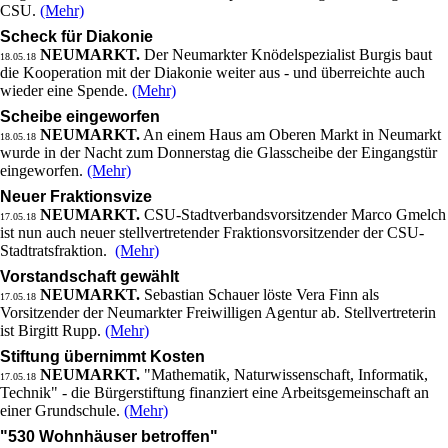
CSU.
(Mehr)
Scheck für Diakonie
NEUMARKT.
Der Neumarkter Knödelspezialist Burgis baut
18.05.18
die Kooperation mit der Diakonie weiter aus - und überreichte auch
wieder eine Spende.
(Mehr)
Scheibe eingeworfen
NEUMARKT.
An einem Haus am Oberen Markt in Neumarkt
18.05.18
wurde in der Nacht zum Donnerstag die Glasscheibe der Eingangstür
eingeworfen.
(Mehr)
Neuer Fraktionsvize
NEUMARKT.
CSU-Stadtverbandsvorsitzender Marco Gmelch
17.05.18
ist nun auch neuer stellvertretender Fraktionsvorsitzender der CSU-
Stadtratsfraktion.
(Mehr)
Vorstandschaft gewählt
NEUMARKT.
Sebastian Schauer löste Vera Finn als
17.05.18
Vorsitzender der Neumarkter Freiwilligen Agentur ab. Stellvertreterin
ist Birgitt Rupp.
(Mehr)
Stiftung übernimmt Kosten
NEUMARKT.
"Mathematik, Naturwissenschaft, Informatik,
17.05.18
Technik" - die Bürgerstiftung finanziert eine Arbeitsgemeinschaft an
einer Grundschule.
(Mehr)
"530 Wohnhäuser betroffen"