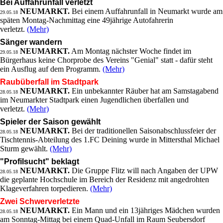
Bei Auffahrunfall verletzt
NEUMARKT.
Bei einem Auffahrunfall in Neumarkt wurde am
29.05.18
späten Montag-Nachmittag eine 49jährige Autofahrerin
verletzt.
(Mehr)
Sänger wandern
NEUMARKT.
Am Montag nächster Woche findet im
29.05.18
Bürgerhaus keine Chorprobe des Vereins "Genial" statt - dafür steht
ein Ausflug auf dem Programm.
(Mehr)
Raubüberfall im Stadtpark
NEUMARKT.
Ein unbekannter Räuber hat am Samstagabend
28.05.18
im Neumarkter Stadtpark einen Jugendlichen überfallen und
verletzt.
(Mehr)
Spieler der Saison gewählt
NEUMARKT.
Bei der traditionellen Saisonabschlussfeier der
28.05.18
Tischtennis-Abteilung des 1.FC Deining wurde in Mittersthal Michael
Sturm gewählt.
(Mehr)
"Profilsucht" beklagt
NEUMARKT.
Die Gruppe Flitz will nach Angaben der UPW
28.05.18
die geplante Hochschule im Bereich der Residenz mit angedrohten
Klageverfahren torpedieren.
(Mehr)
Zwei Schwerverletzte
NEUMARKT.
Ein Mann und ein 13jähriges Mädchen wurden
28.05.18
am Sonntag-Mittag bei einem Quad-Unfall im Raum Seubersdorf