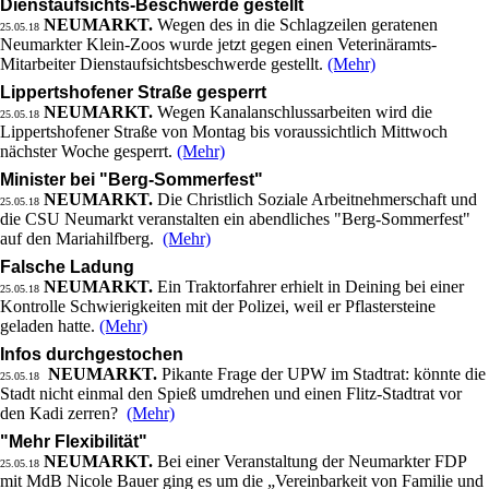
Dienstaufsichts-Beschwerde gestellt
NEUMARKT.
Wegen des in die Schlagzeilen geratenen
25.05.18
Neumarkter Klein-Zoos wurde jetzt gegen einen Veterinäramts-
Mitarbeiter Dienstaufsichtsbeschwerde gestellt.
(Mehr)
Lippertshofener Straße gesperrt
NEUMARKT.
Wegen Kanalanschlussarbeiten wird die
25.05.18
Lippertshofener Straße von Montag bis voraussichtlich Mittwoch
nächster Woche gesperrt.
(Mehr)
Minister bei "Berg-Sommerfest"
NEUMARKT.
Die Christlich Soziale Arbeitnehmerschaft und
25.05.18
die CSU Neumarkt veranstalten ein abendliches "Berg-Sommerfest"
auf den Mariahilfberg.
(Mehr)
Falsche Ladung
NEUMARKT.
Ein Traktorfahrer erhielt in Deining bei einer
25.05.18
Kontrolle Schwierigkeiten mit der Polizei, weil er Pflastersteine
geladen hatte.
(Mehr)
Infos durchgestochen
NEUMARKT.
Pikante Frage der UPW im Stadtrat: könnte die
25.05.18
Stadt nicht einmal den Spieß umdrehen und einen Flitz-Stadtrat vor
den Kadi zerren?
(Mehr)
"Mehr Flexibilität"
NEUMARKT.
Bei einer Veranstaltung der Neumarkter FDP
25.05.18
mit MdB Nicole Bauer ging es um die „Vereinbarkeit von Familie und