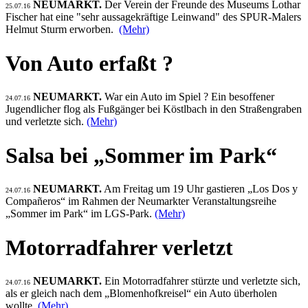
NEUMARKT.
Der Verein der Freunde des Museums Lothar
25.07.16
Fischer hat eine "sehr aussagekräftige Leinwand" des SPUR-Malers
Helmut Sturm erworben.
(Mehr)
Von Auto erfaßt ?
NEUMARKT.
War ein Auto im Spiel ? Ein besoffener
24.07.16
Jugendlicher flog als Fußgänger bei Köstlbach in den Straßengraben
und verletzte sich.
(Mehr)
Salsa bei „Sommer im Park“
NEUMARKT.
Am Freitag um 19 Uhr gastieren „Los Dos y
24.07.16
Compañeros“ im Rahmen der Neumarkter Veranstaltungsreihe
„Sommer im Park“ im LGS-Park.
(Mehr)
Motorradfahrer verletzt
NEUMARKT.
Ein Motorradfahrer stürzte und verletzte sich,
24.07.16
als er gleich nach dem „Blomenhofkreisel“ ein Auto überholen
wollte.
(Mehr)