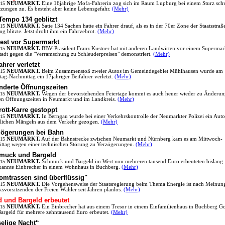
.15
NEUMARKT.
Eine 16jährige Mofa-Fahrerin zog sich im Raum Lupburg bei einem Sturz sch
tzungen zu. Es besteht aber keine Lebensgefahr.
(Mehr)
Tempo 134 geblitzt
.15
NEUMARKT.
Satte 134 Sachen hatte ein Fahrer drauf, als es in der 70er Zone der Staatsstraß
ng blitzte. Jetzt droht ihm ein Fahrvebrot.
(Mehr)
test vor Supermarkt
.15
NEUMARKT.
BBV-Präsident Franz Kustner hat mit anderen Landwirten vor einem Supermar
tadt gegen die "Verramschung zu Schleuderpreisen" demonstriert.
(Mehr)
ahrer verletzt
.15
NEUMARKT.
Beim Zusammenstoß zweier Autos im Gemeindegebiet Mühlhausen wurde am
tag-Nachmittag ein 17jähriger Beifahrer verletzt.
(Mehr)
nderte Öffnungszeiten
.15
NEUMARKT.
Wegen der bevorstehenden Feiertage kommt es auch heuer wieder zu Änderu
en Öffnungszeiten in Neumarkt und im Landkreis.
(Mehr)
ott-Karre gestoppt
.15
NEUMARKT.
In Berngau wurde bei einer Verkehrskontrolle der Neumarkter Polizei ein Auto
lichen Mängeln aus dem Verkehr gezogen.
(Mehr)
zögerungen bei Bahn
.15
NEUMARKT.
Auf der Bahnstrecke zwischen Neumarkt und Nürnberg kam es am Mittwoch-
ttag wegen einer technischen Störung zu Verzögerungen.
(Mehr)
muck und Bargeld
.15
NEUMARKT.
Schmuck und Bargeld im Wert von mehreren tausend Euro erbeuteten bislang
annte Einbrecher in einem Wohnhaus in Buchberg.
(Mehr)
omtrassen sind überflüssig"
.15
NEUMARKT.
Die Vorgehensweise der Staatsregierung beim Thema Energie ist nach Meinun
ksvorsitzenden der Freien Wähler seit Jahren planlos.
(Mehr)
d und Bargeld erbeutet
.15
NEUMARKT.
Ein Einbrecher hat aus einem Tresor in einem Einfamilienhaus in Buchberg G
argeld für mehrere zehntausend Euro erbeutet.
(Mehr)
elige Nacht“