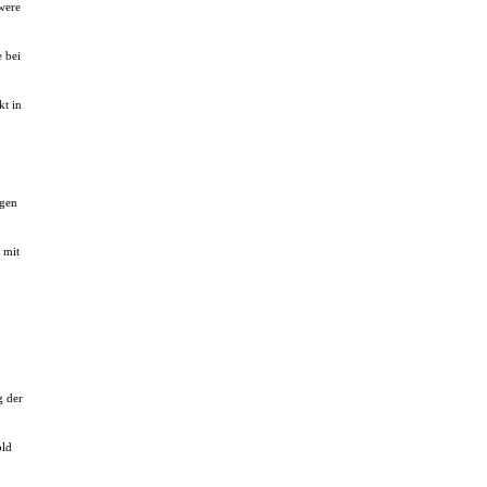
were
e bei
kt in
ngen
 mit
g der
old