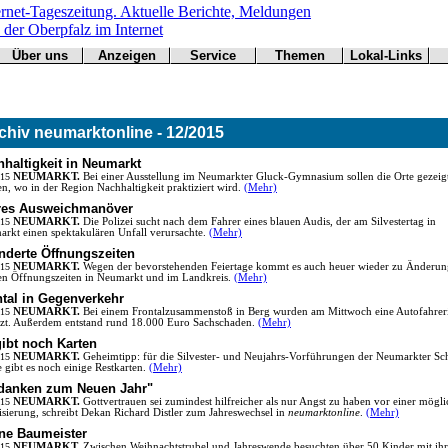
Über uns
Anzeigen
Service
Themen
Lokal-Links
Werbung
Arbeitsamt
Redaktion
Notfall
Übersicht
buchen
BN
Impressum
Wetter
CSU
Kontakt
Verkehr
chiv neumarktonline - 12/2015
Freie Wähler
Bücher
Gesundheit
Hallo
haltigkeit in Neumarkt
Grüne
.15
NEUMARKT.
Bei einer Ausstellung im Neumarkter Gluck-Gymnasium sollen die Orte gezeig
n, wo in der Region Nachhaltigkeit praktiziert wird.
(Mehr)
Kirchen
res Ausweichmanöver
Landwirtschaft
.15
NEUMARKT.
Die Polizei sucht nach dem Fahrer eines blauen Audis, der am Silvestertag in
SPD
rkt einen spektakulären Unfall verursachte.
(Mehr)
Statistiken
nderte Öffnungszeiten
.15
NEUMARKT.
Wegen der bevorstehenden Feiertage kommt es auch heuer wieder zu Änderu
en Öffnungszeiten in Neumarkt und im Landkreis.
(Mehr)
ntal in Gegenverkehr
.15
NEUMARKT.
Bei einem Frontalzusammenstoß in Berg wurden am Mittwoch eine Autofahrer
tzt. Außerdem entstand rund 18.000 Euro Sachschaden.
(Mehr)
ibt noch Karten
.15
NEUMARKT.
Geheimtipp: für die Silvester- und Neujahrs-Vorführungen der Neumarkter Sch
e gibt es noch einige Restkarten.
(Mehr)
danken zum Neuen Jahr"
.15
NEUMARKT.
Gottvertrauen sei zumindest hilfreicher als nur Angst zu haben vor einer mögl
isierung, schreibt Dekan Richard Distler zum Jahreswechsel in
neumarktonline
.
(Mehr)
ine Baumeister
.15
NEUMARKT.
Zwischen Weihnachtstrubel und Jahreswende besuchten über 50 Kinder mit ih