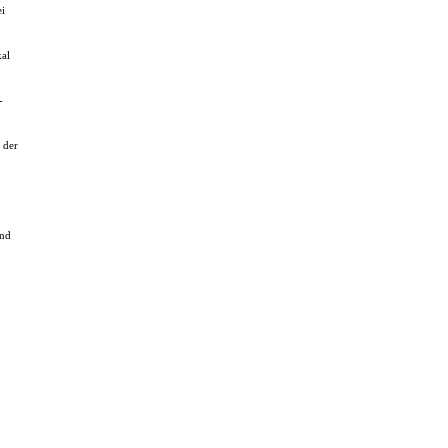
ei
kal
-
 der
and