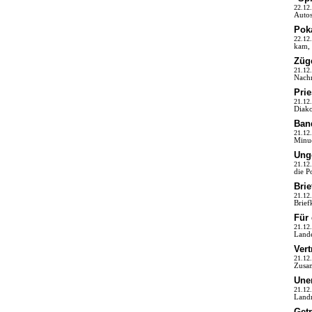
22.12
Autos
Poka
22.12
kam, 
Züge
21.12
Nachm
Prie
21.12
Diako
Ban
21.12
Minue
Ung
21.12
die P
Brie
21.12
Brief
Für
21.12
Lande
Vert
21.12
Zusam
Une
21.12
Landr
Get