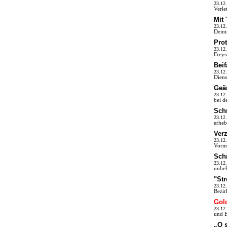
23.12
Verle
Mit 
23.12
Deini
Pro
23.12
Freys
Beif
23.12
Diens
Geä
23.12
bei d
Schr
23.12
erheb
Ver
23.12
Vormi
Sch
23.12
unbek
"Str
23.12
Bezir
Gol
23.12
und B
„O s