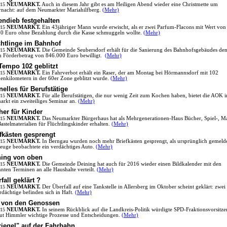
.15
NEUMARKT.
Auch in diesem Jahr gibt es am Heiligen Abend wieder eine Christmette um
rnacht: auf dem Neumarkter Mariahilfberg.
(Mehr)
endieb festgehalten
.15
NEUMARKT.
Ein 43jähriger Mann wurde erwischt, als er zwei Parfum-Flacons mit Wert von
0 Euro ohne Bezahlung durch die Kasse schmuggeln wollte.
(Mehr)
chtlinge im Bahnhof
.15
NEUMARKT.
Die Gemeinde Seubersdorf erhält für die Sanierung des Bahnhofsgebäudes de
n Förderbetrag von 846.000 Euro bewilligt.
(Mehr)
Tempo 102 geblitzt
.15
NEUMARKT.
Ein Fahrverbot erhält ein Raser, der am Montag bei Hörmannsdorf mit 102
enkilometern in der 60er Zone geblitzt wurde.
(Mehr)
elles für Berufstätige
.15
NEUMARKT.
Für alle Berufstätigen, die nur wenig Zeit zum Kochen haben, bietet die AOK i
rkt ein zweiteiliges Seminar an.
(Mehr)
er für Kinder
.15
NEUMARKT.
Das Neumarkter Bürgerhaus hat als Mehrgenerationen-Haus Bücher, Spiel-, M
astelmaterialien für Flüchtlingskinder erhalten.
(Mehr)
fkästen gesprengt
.15
NEUMARKT.
In Berngau wurden noch mehr Briefkästen gesprengt, als ursprünglich gemelde
euge beobachtete ein verdächtiges Auto.
(Mehr)
ning von oben
.15
NEUMARKT.
Die Gemeinde Deining hat auch für 2016 wieder einen Bildkalender mit den
nten Terminen an alle Haushalte verteilt.
(Mehr)
fall geklärt ?
.15
NEUMARKT.
Der Überfall auf eine Tankstelle in Allersberg im Oktober scheint geklärt: zwei
rdächtige befinden sich in Haft.
(Mehr)
 von den Genossen
.15
NEUMARKT.
In seinem Rückblick auf die Landkreis-Politik würdigte SPD-Fraktionsvorsitze
t Himmler wichtige Prozesse und Entscheidungen.
(Mehr)
iegel" auf der Fahrbahn