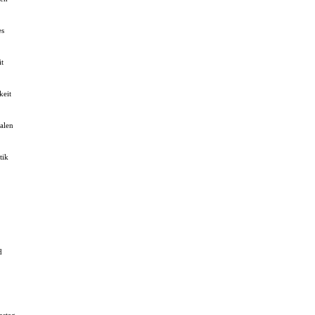
es
it
keit
alen
tik
d