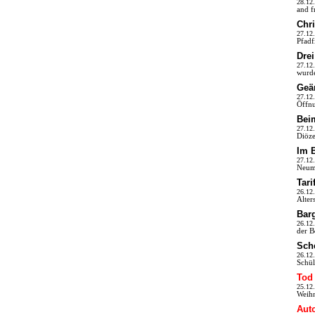
28.12
and f
Chr
27.12
Pfadf
Drei
27.12
wurde
Geä
27.12
Öffnu
Bei
27.12
Diöze
Im B
27.12
Neuma
Tari
26.12
Alter
Bar
26.12
der B
Sche
26.12
Schül
Tod
25.12
Weihn
Auto