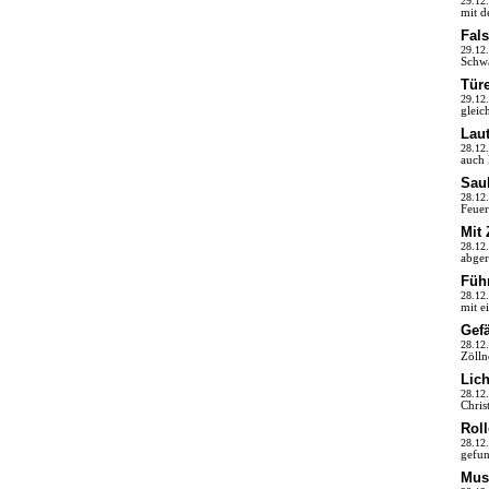
29.12
mit d
Fal
29.12
Schwa
Tür
29.12
gleic
Laut
28.12
auch 
Sau
28.12
Feuer
Mit
28.12
abger
Füh
28.12
mit e
Gefä
28.12
Zölln
Lich
28.12
Chris
Rol
28.12
gefun
Musi