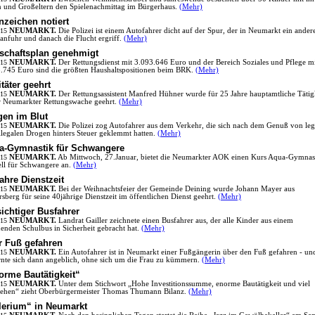
n und Großeltern den Spielenachmittag im Bürgerhaus.
(Mehr)
nzeichen notiert
.15
NEUMARKT.
Die Polizei ist einem Autofahrer dicht auf der Spur, der in Neumarkt ein ander
anfuhr und danach die Flucht ergriff.
(Mehr)
tschaftsplan genehmigt
.15
NEUMARKT.
Der Rettungsdienst mit 3.093.646 Euro und der Bereich Soziales und Pflege m
.745 Euro sind die größten Haushaltspositionen beim BRK.
(Mehr)
täter geehrt
.15
NEUMARKT.
Der Rettungsassistent Manfred Hühner wurde für 25 Jahre hauptamtliche Tätig
r Neumarkter Rettungswache geehrt.
(Mehr)
gen im Blut
.15
NEUMARKT.
Die Polizei zog Autofahrer aus dem Verkehr, die sich nach dem Genuß von leg
llegalen Drogen hinters Steuer geklemmt hatten.
(Mehr)
a-Gymnastik für Schwangere
.15
NEUMARKT.
Ab Mittwoch, 27.Januar, bietet die Neumarkter AOK einen Kurs Aqua-Gymnas
ell für Schwangere an.
(Mehr)
ahre Dienstzeit
.15
NEUMARKT.
Bei der Weihnachtsfeier der Gemeinde Deining wurde Johann Mayer aus
rsberg für seine 40jährige Dienstzeit im öffentlichen Dienst geehrt.
(Mehr)
ichtiger Busfahrer
.15
NEUMARKT.
Landrat Gailler zeichnete einen Busfahrer aus, der alle Kinder aus einem
enden Schulbus in Sicherheit gebracht hat.
(Mehr)
r Fuß gefahren
.15
NEUMARKT.
Ein Autofahrer ist in Neumarkt einer Fußgängerin über den Fuß gefahren - un
rnte sich dann angeblich, ohne sich um die Frau zu kümmern.
(Mehr)
orme Bautätigkeit“
.15
NEUMARKT.
Unter dem Stichwort „Hohe Investitionssumme, enorme Bautätigkeit und viel
ehen“ zieht Oberbürgermeister Thomas Thumann Bilanz.
(Mehr)
llerium“ in Neumarkt