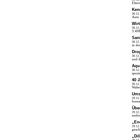
Elter
Ken
30.12
Auto 
Wir
30.12
3.408
Sani
30.12
in de
Dro
30.12
und i
Aqu
30.12
spezi
40 J
30.12
Walte
Ums
29.12
brenn
Übe
29.12
entfe
„En
29.12
gesch
„Di