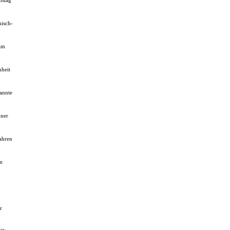
mstag
hisch-
am
heit
rannte
iner
ahren
en
r