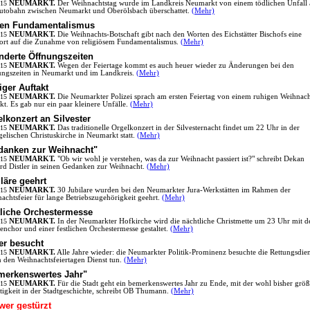
.15
NEUMARKT.
Der Weihnachtstag wurde im Landkreis Neumarkt von einem tödlichen Unfall 
utobahn zwischen Neumarkt und Oberölsbach überschattet.
(Mehr)
en Fundamentalismus
.15
NEUMARKT.
Die Weihnachts-Botschaft gibt nach den Worten des Eichstätter Bischofs eine
rt auf die Zunahme von religiösem Fundamentalismus.
(Mehr)
nderte Öffnungszeiten
.15
NEUMARKT.
Wegen der Feiertage kommt es auch heuer wieder zu Änderungen bei den
ngszeiten in Neumarkt und im Landkreis.
(Mehr)
ger Auftakt
.15
NEUMARKT.
Die Neumarkter Polizei sprach am ersten Feiertag von einem ruhigen Weihnach
kt. Es gab nur ein paar kleinere Unfälle.
(Mehr)
lkonzert an Silvester
.15
NEUMARKT.
Das traditionelle Orgelkonzert in der Silvesternacht findet um 22 Uhr in der
elischen Christuskirche in Neumarkt statt.
(Mehr)
danken zur Weihnacht"
.15
NEUMARKT.
"Ob wir wohl je verstehen, was da zur Weihnacht passiert ist?" schreibt Dekan
rd Distler in seinen Gedanken zur Weihnacht.
(Mehr)
läre geehrt
.15
NEUMARKT.
30 Jubilare wurden bei den Neumarkter Jura-Werkstätten im Rahmen der
achtsfeier für lange Betriebszugehörigkeit geehrt.
(Mehr)
tliche Orchestermesse
.15
NEUMARKT.
In der Neumarkter Hofkirche wird die nächtliche Christmette um 23 Uhr mit 
enchor und einer festlichen Orchestermesse gestaltet.
(Mehr)
er besucht
.15
NEUMARKT.
Alle Jahre wieder: die Neumarkter Politik-Prominenz besuchte die Rettungsdien
n den Weihnachtsfeiertagen Dienst tun.
(Mehr)
merkenswertes Jahr"
.15
NEUMARKT.
Für die Stadt geht ein bemerkenswertes Jahr zu Ende, mit der wohl bisher größ
tigkeit in der Stadtgeschichte, schreibt OB Thumann.
(Mehr)
wer gestürzt