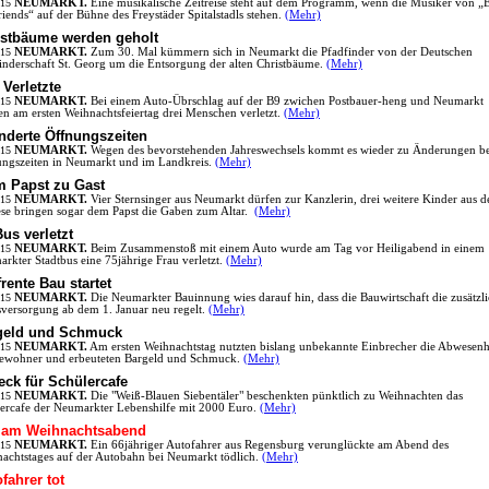
.15
NEUMARKT.
Eine musikalische Zeitreise steht auf dem Programm, wenn die Musiker von „E
riends“ auf der Bühne des Freystäder Spitalstadls stehen.
(Mehr)
istbäume werden geholt
.15
NEUMARKT.
Zum 30. Mal kümmern sich in Neumarkt die Pfadfinder von der Deutschen
inderschaft St. Georg um die Entsorgung der alten Christbäume.
(Mehr)
 Verletzte
.15
NEUMARKT.
Bei einem Auto-Übrschlag auf der B9 zwichen Postbauer-heng und Neumarkt
n am ersten Weihnachtsfeiertag drei Menschen verletzt.
(Mehr)
nderte Öffnungszeiten
.15
NEUMARKT.
Wegen des bevorstehenden Jahreswechsels kommt es wieder zu Änderungen be
ngszeiten in Neumarkt und im Landkreis.
(Mehr)
m Papst zu Gast
.15
NEUMARKT.
Vier Sternsinger aus Neumarkt dürfen zur Kanzlerin, drei weitere Kinder aus d
se bringen sogar dem Papst die Gaben zum Altar.
(Mehr)
us verletzt
.15
NEUMARKT.
Beim Zusammenstoß mit einem Auto wurde am Tag vor Heiligabend in einem
rkter Stadtbus eine 75jährige Frau verletzt.
(Mehr)
frente Bau startet
.15
NEUMARKT.
Die Neumarkter Bauinnung wies darauf hin, dass die Bauwirtschaft die zusätzl
sversorgung ab dem 1. Januar neu regelt.
(Mehr)
geld und Schmuck
.15
NEUMARKT.
Am ersten Weihnachtstag nutzten bislang unbekannte Einbrecher die Abwesenh
ewohner und erbeuteten Bargeld und Schmuck.
(Mehr)
ck für Schülercafe
.15
NEUMARKT.
Die "Weiß-Blauen Siebentäler" beschenkten pünktlich zu Weihnachten das
ercafe der Neumarkter Lebenshilfe mit 2000 Euro.
(Mehr)
 am Weihnachtsabend
.15
NEUMARKT.
Ein 66jähriger Autofahrer aus Regensburg verunglückte am Abend des
achtstages auf der Autobahn bei Neumarkt tödlich.
(Mehr)
fahrer tot