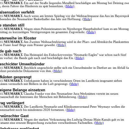
.15
NEUMARKT.
Ein auf der Straße liegendes Metallteil beschädigte am Montag bei Deining zw
, deren Fahrer das Hindernis zu spät bemerkten.
(Mehr)
lsensation verfehlt
.15
NEUMARKT.
Auch wenn am letzten Spieltag vor der Weihnachtspause das Aus im Bayernpo
beenden die Neumarkter Basketballer das Jahr mit Hoffnung.
(Mehr)
 standen still
.15
NEUMARKT.
Wegen eines Polizeieinsatzes im Nürnberger Hauptbahnhof kam es am Montag
ittag zu kurzzeitigen Verzögerungen im gesamten Zugverkehr.
(Mehr)
sterweihe im Kloster
.15
NEUMARKT.
Am Zweiten Weihnachtsfeiertag wird in der Pfarr- und Abteikirche Plankstetten
n Frater Josef Böge zum Priester geweiht.
(Mehr)
de gab nach
.15
NEUMARKT.
Das Heimspiel des Eishockeyvereins "Neumarkt Eagles" war schon nach fünf
n vorbei: die Bande gab nach und beschädigte das Eis.
(Mehr)
eschickter Umweltsünder
.15
NEUMARKT.
Reichlich ungeschickt stellte sich ein Umweltsünder in Dietfurt an: im Abfall f
olizei persönliche Dokumente von ihm.
(Mehr)
fkästen gesprengt
.15
NEUMARKT.
Unbekannte haben in verschiedenen Orten im Landkreis insgesamt sieben
kästen vermutlich mit Böllern in die Luft gesprengt.
(Mehr)
 eigene Belange einsetzen
.15
NEUMARKT.
Claudia Franke von den Neumarkter Jura-Werkstätten vertritt im neuen
sausschuß die Interessen der Menschen mit Behinderung.
(Mehr)
rag verlängert
.15
NEUMARKT.
Der Landkreis Neumarkt und Klinikumsvorstand Peter Weymayr wollen die
menarbeit noch bis mindestens 2020 fortsetzen.
(Mehr)
rwünschter Gast
.15
NEUMARKT.
Wegen der starken Verkrautung des Ludwig-Donau-Main-Kanals gab es im
atsamt eine erneute Besprechung zwischen verschiedenen Fachstellen.
(Mehr)
ränkekasse geplündert