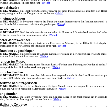
.15
NEUMARKT.
Nach den besinnlichen Tagen startet die Reihe „Jazz im Gewölbekeller“ am Sa
er Band „Dillerium“ in das neue Jahr.
(Mehr)
sche Schwüre
.15
NEUMARKT.
Ein 18jähriger Autofahrer schwor bei einer Polizeikontrolle inmitten von Hasc
den, rein gar nichts mit Drogen zu tun zu haben.
(Mehr)
en eingeschlagen
.15
NEUMARKT.
In Pyrbaum wurden die Türen zu einem leerstehenden Einfamilienhaus und - 
hen Grundstück - zu einer Holzhütte eingeschlagen.
(Mehr)
er als zuvor ?
.15
NEUMARKT.
Die Lärmschutzmaßnahmen haben in Unter- und Oberölsbach neben Zufrieden
Kritik bei manchen Bürgern hervorgerufen.
(Mehr)
berer Jahreswechsel
.15
NEUMARKT.
Die Stadt appellierte an die Feiernden zu Silvester, in der Öffentlichkeit abgeb
werkskörper oder Flaschen ordentlich zu entsorgen.
(Mehr)
 Zaunlatte zugeschlagen
.15
NEUMARKT.
Ein besoffener 19jähriger Randalierer schlug in der Regensburger Straße mit e
issenen Zaunlatte auf Passanten ein.
(Mehr)
rungen im Museum
.15
NEUMARKT.
Am Sonntag ist im Museum Lothar Fischer eine Führung für Kinder ab sechs J
inem praktischen Teil in der Werkstatt geplant.
(Mehr)
hrliche Kracher
.15
NEUMARKT.
Pünktlich vor dem Jahreswechsel zogen die auch für den Landkreis zuständig
er fast 7000 gefährliche Feuerwerkskörper aus dem Verkehr.
(Mehr)
terkette heruntergerissen
.15
NEUMARKT.
Bereits in der Nacht zum Heiligen Abend rissen zwei Jugendliche von einem
tbaum am Unteren Markt eine Lichterkette herunter.
(Mehr)
ler gefunden
.15
NEUMARKT.
Im Raum Pyrbaum wurde am Sonntag-Morgen am Straßenrand ein Motorrolle
den, der zuvor in Möning geklaut worden war.
(Mehr)
kalische Zeitreise