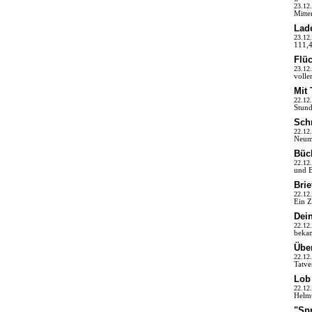
23.12
Mitte
Lad
23.12
111,4
Flü
23.12
volle
Mit 
22.12
Stund
Schn
22.12
Neuma
Büch
22.12
und B
Brie
22.12
Ein Z
Dei
22.12
bekan
Über
22.12
Tatve
Lob
22.12
Helmu
"Spr