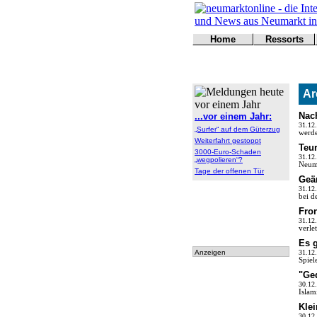
Home
Ressorts
Titelseite
Politik
Kontakt
Kultur
Wirtschaft
Ar
Sport
Polizei
Nach
...vor einem Jahr:
Online
31.12
„Surfer“ auf dem Güterzug
werde
Leser
Weiterfahrt gestoppt
Teu
3000-Euro-Schaden
31.12
„wegpolieren“?
Neuma
Tage der offenen Tür
Geä
31.12
bei d
Fro
31.12
verle
Es g
Anzeigen
31.12
Spiel
"Ge
30.12
Islam
Kle
30.12