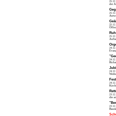
25.12
der A
Geg
25.12
Antwo
Geä
25.12
Öffnu
Ruhi
25.12
Aufta
Orge
24.12
Evang
"Ge
24.12
Richa
Jubi
24.12
Weihn
Fes
24.12
Kirch
Rett
23.12
die a
"Be
23.12
Bautä
Sch