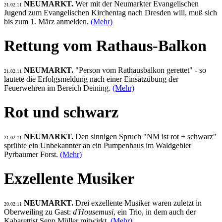
NEUMARKT.
Wer mit der Neumarkter Evangelischen
21.02.11
Jugend zum Evangelischen Kirchentag nach Dresden will, muß sich
bis zum 1. März anmelden.
(Mehr)
Rettung vom Rathaus-Balkon
NEUMARKT.
"Person vom Rathausbalkon gerettet" - so
21.02.11
lautete die Erfolgsmeldung nach einer Einsatzübung der
Feuerwehren im Bereich Deining.
(Mehr)
Rot und schwarz
NEUMARKT.
Den sinnigen Spruch "NM ist rot + schwarz"
21.02.11
sprühte ein Unbekannter an ein Pumpenhaus im Waldgebiet
Pyrbaumer Forst.
(Mehr)
Exzellente Musiker
NEUMARKT.
Drei exzellente Musiker waren zuletzt in
20.02.11
Oberweiling zu Gast:
d'Housemusi
, ein Trio, in dem auch der
Kabarettist Sepp Müller mitwirkt.
(Mehr)