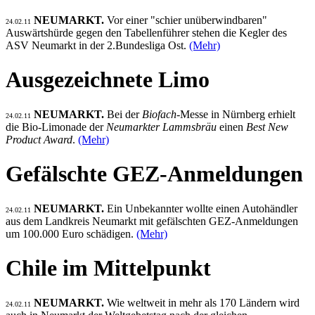
NEUMARKT.
Vor einer "schier unüberwindbaren"
24.02.11
Auswärtshürde gegen den Tabellenführer stehen die Kegler des
ASV Neumarkt in der 2.Bundesliga Ost.
(Mehr)
Ausgezeichnete Limo
NEUMARKT.
Bei der
Biofach
-Messe in Nürnberg erhielt
24.02.11
die Bio-Limonade der
Neumarkter Lammsbräu
einen
Best New
Product Award
.
(Mehr)
Gefälschte GEZ-Anmeldungen
NEUMARKT.
Ein Unbekannter wollte einen Autohändler
24.02.11
aus dem Landkreis Neumarkt mit gefälschten GEZ-Anmeldungen
um 100.000 Euro schädigen.
(Mehr)
Chile im Mittelpunkt
NEUMARKT.
Wie weltweit in mehr als 170 Ländern wird
24.02.11