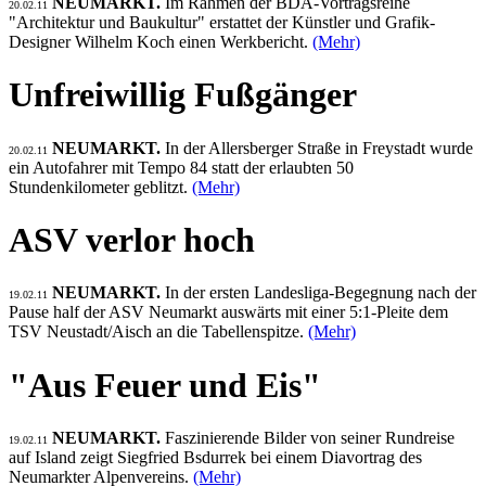
NEUMARKT.
Im Rahmen der BDA-Vortragsreihe
20.02.11
"Architektur und Baukultur" erstattet der Künstler und Grafik-
Designer Wilhelm Koch einen Werkbericht.
(Mehr)
Unfreiwillig Fußgänger
NEUMARKT.
In der Allersberger Straße in Freystadt wurde
20.02.11
ein Autofahrer mit Tempo 84 statt der erlaubten 50
Stundenkilometer geblitzt.
(Mehr)
ASV verlor hoch
NEUMARKT.
In der ersten Landesliga-Begegnung nach der
19.02.11
Pause half der ASV Neumarkt auswärts mit einer 5:1-Pleite dem
TSV Neustadt/Aisch an die Tabellenspitze.
(Mehr)
"Aus Feuer und Eis"
NEUMARKT.
Faszinierende Bilder von seiner Rundreise
19.02.11
auf Island zeigt Siegfried Bsdurrek bei einem Diavortrag des
Neumarkter Alpenvereins.
(Mehr)