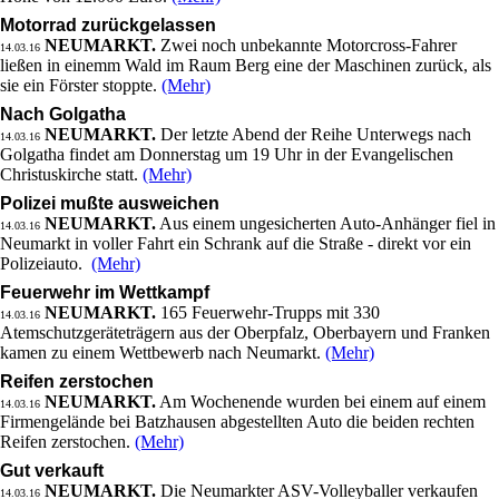
Motorrad zurückgelassen
NEUMARKT.
Zwei noch unbekannte Motorcross-Fahrer
14.03.16
ließen in einemm Wald im Raum Berg eine der Maschinen zurück, als
sie ein Förster stoppte.
(Mehr)
Nach Golgatha
NEUMARKT.
Der letzte Abend der Reihe Unterwegs nach
14.03.16
Golgatha findet am Donnerstag um 19 Uhr in der Evangelischen
Christuskirche statt.
(Mehr)
Polizei mußte ausweichen
NEUMARKT.
Aus einem ungesicherten Auto-Anhänger fiel in
14.03.16
Neumarkt in voller Fahrt ein Schrank auf die Straße - direkt vor ein
Polizeiauto.
(Mehr)
Feuerwehr im Wettkampf
NEUMARKT.
165 Feuerwehr-Trupps mit 330
14.03.16
Atemschutzgeräteträgern aus der Oberpfalz, Oberbayern und Franken
kamen zu einem Wettbewerb nach Neumarkt.
(Mehr)
Reifen zerstochen
NEUMARKT.
Am Wochenende wurden bei einem auf einem
14.03.16
Firmengelände bei Batzhausen abgestellten Auto die beiden rechten
Reifen zerstochen.
(Mehr)
Gut verkauft
NEUMARKT.
Die Neumarkter ASV-Volleyballer verkaufen
14.03.16