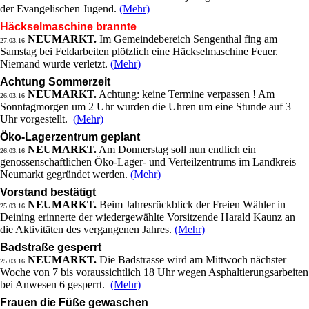
der Evangelischen Jugend.
(Mehr)
Häckselmaschine brannte
NEUMARKT.
Im Gemeindebereich Sengenthal fing am
27.03.16
Samstag bei Feldarbeiten plötzlich eine Häckselmaschine Feuer.
Niemand wurde verletzt.
(Mehr)
Achtung Sommerzeit
NEUMARKT.
Achtung: keine Termine verpassen ! Am
26.03.16
Sonntagmorgen um 2 Uhr wurden die Uhren um eine Stunde auf 3
Uhr vorgestellt.
(Mehr)
Öko-Lagerzentrum geplant
NEUMARKT.
Am Donnerstag soll nun endlich ein
26.03.16
genossenschaftlichen Öko-Lager- und Verteilzentrums im Landkreis
Neumarkt gegründet werden.
(Mehr)
Vorstand bestätigt
NEUMARKT.
Beim Jahresrückblick der Freien Wähler in
25.03.16
Deining erinnerte der wiedergewählte Vorsitzende Harald Kaunz an
die Aktivitäten des vergangenen Jahres.
(Mehr)
Badstraße gesperrt
NEUMARKT.
Die Badstrasse wird am Mittwoch nächster
25.03.16
Woche von 7 bis voraussichtlich 18 Uhr wegen Asphaltierungsarbeiten
bei Anwesen 6 gesperrt.
(Mehr)
Frauen die Füße gewaschen