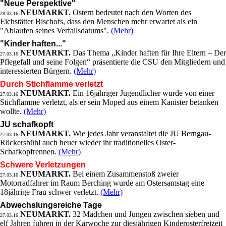
"Neue Perspektive"
NEUMARKT.
Ostern bedeutet nach den Worten des
28.03.16
Eichstätter Bischofs, dass den Menschen mehr erwartet als ein
"Ablaufen seines Verfallsdatums".
(Mehr)
"Kinder haften..."
NEUMARKT.
Das Thema „Kinder haften für Ihre Eltern – Der
27.03.16
Pflegefall und seine Folgen“ präsentierte die CSU den Mitgliedern und
interessierten Bürgern.
(Mehr)
Durch Stichflamme verletzt
NEUMARKT.
Ein 16jähriger Jugendlicher wurde von einer
27.03.16
Stichflamme verletzt, als er sein Moped aus einem Kanister betanken
wollte.
(Mehr)
JU schafkopft
NEUMARKT.
Wie jedes Jahr veranstaltet die JU Berngau-
27.03.16
Röckersbühl auch heuer wieder ihr traditionelles Oster-
Schafkopfrennen.
(Mehr)
Schwere Verletzungen
NEUMARKT.
Bei einem Zusammenstoß zweier
27.03.16
Motorradfahrer im Raum Berching wurde am Ostersamstag eine
18jährige Frau schwer verletzt.
(Mehr)
Abwechslungsreiche Tage
NEUMARKT.
32 Mädchen und Jungen zwischen sieben und
27.03.16
elf Jahren fuhren in der Karwoche zur diesjährigen Kinderosterfreizeit