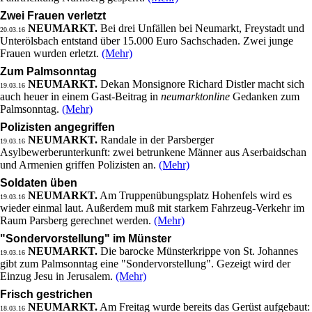
Zwei Frauen verletzt
NEUMARKT.
Bei drei Unfällen bei Neumarkt, Freystadt und
20.03.16
Unterölsbach entstand über 15.000 Euro Sachschaden. Zwei junge
Frauen wurden erletzt.
(Mehr)
Zum Palmsonntag
NEUMARKT.
Dekan Monsignore Richard Distler macht sich
19.03.16
auch heuer in einem Gast-Beitrag in
neumarktonline
Gedanken zum
Palmsonntag.
(Mehr)
Polizisten angegriffen
NEUMARKT.
Randale in der Parsberger
19.03.16
Asylbewerberunterkunft: zwei betrunkene Männer aus Aserbaidschan
und Armenien griffen Polizisten an.
(Mehr)
Soldaten üben
NEUMARKT.
Am Truppenübungsplatz Hohenfels wird es
19.03.16
wieder einmal laut. Außerdem muß mit starkem Fahrzeug-Verkehr im
Raum Parsberg gerechnet werden.
(Mehr)
"Sondervorstellung" im Münster
NEUMARKT.
Die barocke Münsterkrippe von St. Johannes
19.03.16
gibt zum Palmsonntag eine "Sondervorstellung". Gezeigt wird der
Einzug Jesu in Jerusalem.
(Mehr)
Frisch gestrichen
NEUMARKT.
Am Freitag wurde bereits das Gerüst aufgebaut:
18.03.16