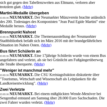
sich gut gegen den Tabellenzweiten aus Eltmann, verloren aber
trotzdem glatt.
(Mehr)
Martini-Medaille übergeben
NEUMARKT.
Der Neumarkter Münzverein brachte anlässlich
13.03.16
des 200. Todestages des Komponisten "Jean Paul Egide Martini" eine
Medaille heraus.
(Mehr)
Brennpunkt Nahost
NEUMARKT.
Die Themenausstellung der Neumasrkter
13.03.16
Stadtbibliothek befaßt sich im März 2016 mit der brandgefährlichen
Situation im Nahen Osten.
(Mehr)
Bus fährt Schülerin an
NEUMARKT.
Eine 17jährige Schülerin wurde von einem Bus
13.03.16
angefahren und verletzt, als sie bei Grünlicht am Fußgängerüberweg
die Straße überquerte.
(Mehr)
"Weniger ist manchmal mehr"
NEUMARKT.
Die CSU Kreistagsfraktion diskutierte über
13.03.16
"Tourismus, Wirtschaft und Wissenschaft als Leitplanken für die
Landkreisentwicklung".
(Mehr)
Zwei Verletzte
NEUMARKT.
Bei einem mißglückten Wende-Menöver bei
13.03.16
Sengenthal entstand am Samstag über 28.000 Euro Sachschaden. Die
zwei Fahrer wurden verletzt.
(Mehr)