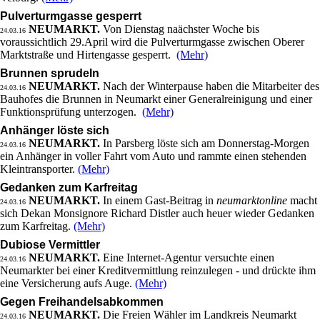
Pulverturmgasse gesperrt
NEUMARKT.
Von Dienstag naächster Woche bis
24.03.16
voraussichtlich 29.April wird die Pulverturmgasse zwischen Oberer
Marktstraße und Hirtengasse gesperrt.
(Mehr)
Brunnen sprudeln
NEUMARKT.
Nach der Winterpause haben die Mitarbeiter des
24.03.16
Bauhofes die Brunnen in Neumarkt einer Generalreinigung und einer
Funktionsprüfung unterzogen.
(Mehr)
Anhänger löste sich
NEUMARKT.
In Parsberg löste sich am Donnerstag-Morgen
24.03.16
ein Anhänger in voller Fahrt vom Auto und rammte einen stehenden
Kleintransporter.
(Mehr)
Gedanken zum Karfreitag
NEUMARKT.
In einem Gast-Beitrag in
neumarktonline
macht
24.03.16
sich Dekan Monsignore Richard Distler auch heuer wieder Gedanken
zum Karfreitag.
(Mehr)
Dubiose Vermittler
NEUMARKT.
Eine Internet-Agentur versuchte einen
24.03.16
Neumarkter bei einer Kreditvermittlung reinzulegen - und drückte ihm
eine Versicherung aufs Auge.
(Mehr)
Gegen Freihandelsabkommen
NEUMARKT.
Die Freien Wähler im Landkreis Neumarkt
24.03.16