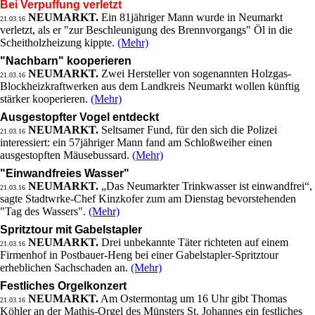
Bei Verpuffung verletzt
NEUMARKT.
Ein 81jähriger Mann wurde in Neumarkt
21.03.16
verletzt, als er "zur Beschleunigung des Brennvorgangs" Öl in die
Scheitholzheizung kippte.
(Mehr)
"Nachbarn" kooperieren
NEUMARKT.
Zwei Hersteller von sogenannten Holzgas-
21.03.16
Blockheizkraftwerken aus dem Landkreis Neumarkt wollen künftig
stärker kooperieren.
(Mehr)
Ausgestopfter Vogel entdeckt
NEUMARKT.
Seltsamer Fund, für den sich die Polizei
21.03.16
interessiert: ein 57jähriger Mann fand am Schloßweiher einen
ausgestopften Mäusebussard.
(Mehr)
"Einwandfreies Wasser"
NEUMARKT.
„Das Neumarkter Trinkwasser ist einwandfrei“,
21.03.16
sagte Stadtwrke-Chef Kinzkofer zum am Dienstag bevorstehenden
"Tag des Wassers".
(Mehr)
Spritztour mit Gabelstapler
NEUMARKT.
Drei unbekannte Täter richteten auf einem
21.03.16
Firmenhof in Postbauer-Heng bei einer Gabelstapler-Spritztour
erheblichen Sachschaden an.
(Mehr)
Festliches Orgelkonzert
NEUMARKT.
Am Ostermontag um 16 Uhr gibt Thomas
21.03.16
Köhler an der Mathis-Orgel des Münsters St. Johannes ein festliches