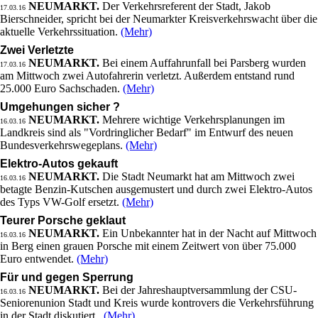
NEUMARKT.
Der Verkehrsreferent der Stadt, Jakob
17.03.16
Bierschneider, spricht bei der Neumarkter Kreisverkehrswacht über die
aktuelle Verkehrssituation.
(Mehr)
Zwei Verletzte
NEUMARKT.
Bei einem Auffahrunfall bei Parsberg wurden
17.03.16
am Mittwoch zwei Autofahrerin verletzt. Außerdem entstand rund
25.000 Euro Sachschaden.
(Mehr)
Umgehungen sicher ?
NEUMARKT.
Mehrere wichtige Verkehrsplanungen im
16.03.16
Landkreis sind als "Vordringlicher Bedarf" im Entwurf des neuen
Bundesverkehrswegeplans.
(Mehr)
Elektro-Autos gekauft
NEUMARKT.
Die Stadt Neumarkt hat am Mittwoch zwei
16.03.16
betagte Benzin-Kutschen ausgemustert und durch zwei Elektro-Autos
des Typs VW-Golf ersetzt.
(Mehr)
Teurer Porsche geklaut
NEUMARKT.
Ein Unbekannter hat in der Nacht auf Mittwoch
16.03.16
in Berg einen grauen Porsche mit einem Zeitwert von über 75.000
Euro entwendet.
(Mehr)
Für und gegen Sperrung
NEUMARKT.
Bei der Jahreshauptversammlung der CSU-
16.03.16
Seniorenunion Stadt und Kreis wurde kontrovers die Verkehrsführung
in der Stadt diskutiert.
(Mehr)