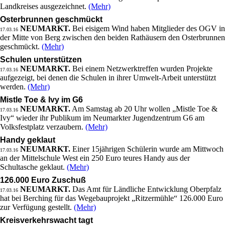
Landkreises ausgezeichnet.
(Mehr)
Osterbrunnen geschmückt
NEUMARKT.
Bei eisigem Wind haben Mitglieder des OGV in
17.03.16
der Mitte von Berg zwischen den beiden Rathäusern den Osterbrunnen
geschmückt.
(Mehr)
Schulen unterstützen
NEUMARKT.
Bei einem Netzwerktreffen wurden Projekte
17.03.16
aufgezeigt, bei denen die Schulen in ihrer Umwelt-Arbeit unterstützt
werden.
(Mehr)
Mistle Toe & Ivy im G6
NEUMARKT.
Am Samstag ab 20 Uhr wollen „Mistle Toe &
17.03.16
Ivy“ wieder ihr Publikum im Neumarkter Jugendzentrum G6 am
Volksfestplatz verzaubern.
(Mehr)
Handy geklaut
NEUMARKT.
Einer 15jährigen Schülerin wurde am Mittwoch
17.03.16
an der Mittelschule West ein 250 Euro teures Handy aus der
Schultasche geklaut.
(Mehr)
126.000 Euro Zuschuß
NEUMARKT.
Das Amt für Ländliche Entwicklung Oberpfalz
17.03.16
hat bei Berching für das Wegebauprojekt „Ritzermühle“ 126.000 Euro
zur Verfügung gestellt.
(Mehr)
Kreisverkehrswacht tagt