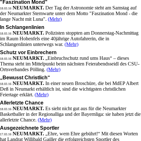
"Faszination Mond"
NEUMARKT.
Der Tag der Astronomie steht am Samstag auf
18.03.16
der Neumarkter Sternwarte unter dem Motto "Faszination Mond - die
lange Nacht mit Luna".
(Mehr)
In Schlangenlinien
NEUMARKT.
Polizisten stoppten am Donnerstag-Nachmittag
18.03.16
im Raum Hohenfels eine 40jährige Autofahrerin, die in
Schlangenlinien unterwegs war.
(Mehr)
Schutz vor Einbrechern
NEUMARKT.
„Einbruchschutz rund ums Haus“ – dieses
18.03.16
Thema steht im Mittelpunkt beim nächsten Feierabendsseidl des CSU-
Ortsverbandes Pölling.
(Mehr)
„Bewusst Christlich“
NEUMARKT.
In einer neuen Broschüre, die bei MdEP Albert
18.03.16
Deß in Neumarkt erhältlich ist, sind die wichtigsten christlichen
Feiertage erklärt.
(Mehr)
Allerletzte Chance
NEUMARKT.
Es sieht nicht gut aus für die Neumarkter
18.03.16
Basketballer in der Regionalliga und der Bayernliga: sie haben jetzt die
allerletzte Chance.
(Mehr)
Ausgezeichnete Sportler
NEUMARKT.
„Ehre, wem Ehre gebührt!“ Mit diesen Worten
17.03.16
hat Landrat Willibald Gailler die erfolgreichsten Sportler des