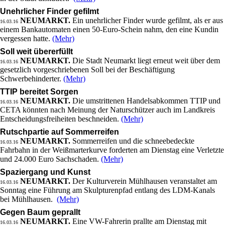
Unehrlicher Finder gefilmt
NEUMARKT.
Ein unehrlicher Finder wurde gefilmt, als er aus
16.03.16
einem Bankautomaten einen 50-Euro-Schein nahm, den eine Kundin
vergessen hatte.
(Mehr)
Soll weit übererfüllt
NEUMARKT.
Die Stadt Neumarkt liegt erneut weit über dem
16.03.16
gesetzlich vorgeschriebenen Soll bei der Beschäftigung
Schwerbehinderter.
(Mehr)
TTIP bereitet Sorgen
NEUMARKT.
Die umstrittenen Handelsabkommen TTIP und
16.03.16
CETA könnten nach Meinung der Naturschützer auch im Landkreis
Entscheidungsfreiheiten beschneiden.
(Mehr)
Rutschpartie auf Sommerreifen
NEUMARKT.
Sommerreifen und die schneebedeckte
16.03.16
Fahrbahn in der Weißmarterkurve forderten am Dienstag eine Verletzte
und 24.000 Euro Sachschaden.
(Mehr)
Spaziergang und Kunst
NEUMARKT.
Der Kulturverein Mühlhausen veranstaltet am
16.03.16
Sonntag eine Führung am Skulpturenpfad entlang des LDM-Kanals
bei Mühlhausen.
(Mehr)
Gegen Baum geprallt
NEUMARKT.
Eine VW-Fahrerin prallte am Dienstag mit
16.03.16