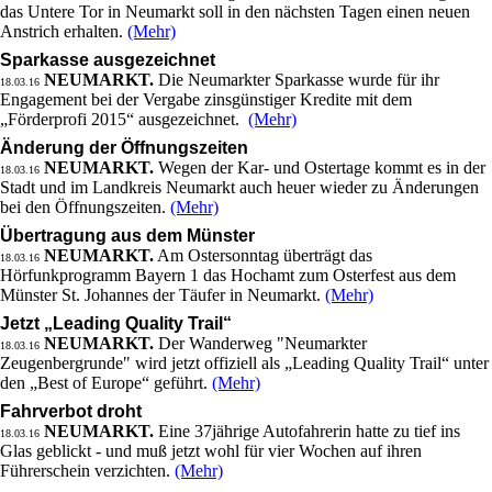
das Untere Tor in Neumarkt soll in den nächsten Tagen einen neuen
Anstrich erhalten.
(Mehr)
Sparkasse ausgezeichnet
NEUMARKT.
Die Neumarkter Sparkasse wurde für ihr
18.03.16
Engagement bei der Vergabe zinsgünstiger Kredite mit dem
„Förderprofi 2015“ ausgezeichnet.
(Mehr)
Änderung der Öffnungszeiten
NEUMARKT.
Wegen der Kar- und Ostertage kommt es in der
18.03.16
Stadt und im Landkreis Neumarkt auch heuer wieder zu Änderungen
bei den Öffnungszeiten.
(Mehr)
Übertragung aus dem Münster
NEUMARKT.
Am Ostersonntag überträgt das
18.03.16
Hörfunkprogramm Bayern 1 das Hochamt zum Osterfest aus dem
Münster St. Johannes der Täufer in Neumarkt.
(Mehr)
Jetzt „Leading Quality Trail“
NEUMARKT.
Der Wanderweg "Neumarkter
18.03.16
Zeugenbergrunde" wird jetzt offiziell als „Leading Quality Trail“ unter
den „Best of Europe“ geführt.
(Mehr)
Fahrverbot droht
NEUMARKT.
Eine 37jährige Autofahrerin hatte zu tief ins
18.03.16
Glas geblickt - und muß jetzt wohl für vier Wochen auf ihren
Führerschein verzichten.
(Mehr)