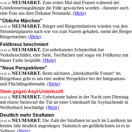
NEUMARKT.
Zum ersten Mal sind Frauen während der
25.03.16
Gründonnerstagsliturgie die Füße gewaschen worden - darunter auch
eine Frau aus dem Dekanat Neumarkt.
(Mehr)
"Übliche Märchen"
NEUMARKT.
Bürger und Bürgerinitiativen würden von den
24.03.16
Stromnetzplanern nach wie vor zum Narren gehalten, meint der Berger
Bürgermeister.
(Mehr)
Feldkreuz beschmiert
NEUMARKT.
Ein unbekannter Schmierfink hat
24.03.16
Verkehrsschilder, eine Stele, Teerflächen und sogar ein Feldkreuz mit
blauer Farbe besprüht.
(Mehr)
"Neue Perspektiven"
NEUMARKT.
Beim nächsten „Interkulturelle Forum“ im
24.03.16
Bürgerhaus geht es um eine andere Perspektive bei der Integrations-
und Flüchtlingsthematik.
(Mehr)
Stein gegen Asyl-Unterkunft
NEUMARKT.
Unbekannte haben in der Nacht zum Dienstag
24.03.16
mit einem Steinwurf die Tür an einer Unterkunft für Asylsuchende in
Woffenbach beschädigt.
(Mehr)
Deutlich mehr Straftaten
NEUMARKT.
Die Zahl der Straftaten ist auch im Landkreis im
24.03.16
letzten Jahr deutlich angestiegen. Statistisch am gefährlichsten ist es in
Velburg.
(Mehr)