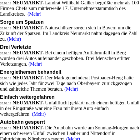
NEUMARKT.
Landrat Willibald Gailler begrüßte mehr als 100
20.03.16
Firmen-Chefs zum mittlerweile 17. Unternehmerstammtisch des
Landkreises.
(Mehr)
Sorge um Spatzen
NEUMARKT.
Naturschützer sorgen sich in Bayern um die
20.03.16
Zukunft der Spatzen. Im Landkreis Neumarkt nahm dagegen die Zahl
zu.
(Mehr)
Drei Verletzte
NEUMARKT.
Bei einem heftigen Auffahrunfall in Berg
20.03.16
wurden drei Autos aufeinander geschoben. Drei Menschen erlitten
Verletzungen.
(Mehr)
Energiethemen behandelt
NEUMARKT.
Der Marktgemeinderat Postbauer-Heng hatte
20.03.16
sich wie jedes Jahr für zwei Tage nach Oberbayern zurückgezogen
und zahlreiche Themen beraten.
(Mehr)
Einfach weitergefahren
NEUMARKT.
Unfallflucht geklärt: nach einem heftigen Unfall
20.03.16
in der Ringstraße war eine Frau mit ihrem Auto einfach
weitergefahren.
(Mehr)
Autobahn gesperrt
NEUMARKT.
Die Autobahn wurde am Sonntag-Morgen nach
20.03.16
einem schweren Unfall zwischen Laaber und Nittendorf in
Fahrtrichtung Nürnberg gesperrt.
(Mehr)