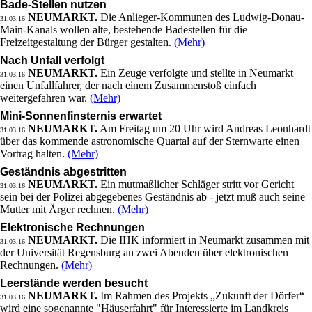
Bade-Stellen nutzen
NEUMARKT.
Die Anlieger-Kommunen des Ludwig-Donau-
31.03.16
Main-Kanals wollen alte, bestehende Badestellen für die
Freizeitgestaltung der Bürger gestalten.
(Mehr)
Nach Unfall verfolgt
NEUMARKT.
Ein Zeuge verfolgte und stellte in Neumarkt
31.03.16
einen Unfallfahrer, der nach einem Zusammenstoß einfach
weitergefahren war.
(Mehr)
Mini-Sonnenfinsternis erwartet
NEUMARKT.
Am Freitag um 20 Uhr wird Andreas Leonhardt
31.03.16
über das kommende astronomische Quartal auf der Sternwarte einen
Vortrag halten.
(Mehr)
Geständnis abgestritten
NEUMARKT.
Ein mutmaßlicher Schläger stritt vor Gericht
31.03.16
sein bei der Polizei abgegebenes Geständnis ab - jetzt muß auch seine
Mutter mit Ärger rechnen.
(Mehr)
Elektronische Rechnungen
NEUMARKT.
Die IHK informiert in Neumarkt zusammen mit
31.03.16
der Universität Regensburg an zwei Abenden über elektronischen
Rechnungen.
(Mehr)
Leerstände werden besucht
NEUMARKT.
Im Rahmen des Projekts „Zukunft der Dörfer“
31.03.16
wird eine sogenannte "Häuserfahrt" für Interessierte im Landkreis