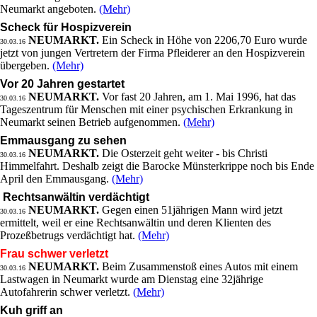
Neumarkt angeboten.
(Mehr)
Scheck für Hospizverein
NEUMARKT.
Ein Scheck in Höhe von 2206,70 Euro wurde
30.03.16
jetzt von jungen Vertretern der Firma Pfleiderer an den Hospizverein
übergeben.
(Mehr)
Vor 20 Jahren gestartet
NEUMARKT.
Vor fast 20 Jahren, am 1. Mai 1996, hat das
30.03.16
Tageszentrum für Menschen mit einer psychischen Erkrankung in
Neumarkt seinen Betrieb aufgenommen.
(Mehr)
Emmausgang zu sehen
NEUMARKT.
Die Osterzeit geht weiter - bis Christi
30.03.16
Himmelfahrt. Deshalb zeigt die Barocke Münsterkrippe noch bis Ende
April den Emmausgang.
(Mehr)
Rechtsanwältin verdächtigt
NEUMARKT.
Gegen einen 51jährigen Mann wird jetzt
30.03.16
ermittelt, weil er eine Rechtsanwältin und deren Klienten des
Prozeßbetrugs verdächtigt hat.
(Mehr)
Frau schwer verletzt
NEUMARKT.
Beim Zusammenstoß eines Autos mit einem
30.03.16
Lastwagen in Neumarkt wurde am Dienstag eine 32jährige
Autofahrerin schwer verletzt.
(Mehr)
Kuh griff an