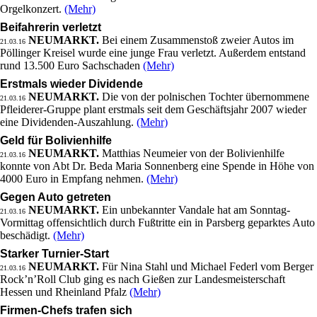
Orgelkonzert.
(Mehr)
Beifahrerin verletzt
NEUMARKT.
Bei einem Zusammenstoß zweier Autos im
21.03.16
Pöllinger Kreisel wurde eine junge Frau verletzt. Außerdem entstand
rund 13.500 Euro Sachschaden
(Mehr)
Erstmals wieder Dividende
NEUMARKT.
Die von der polnischen Tochter übernommene
21.03.16
Pfleiderer-Gruppe plant erstmals seit dem Geschäftsjahr 2007 wieder
eine Dividenden-Auszahlung.
(Mehr)
Geld für Bolivienhilfe
NEUMARKT.
Matthias Neumeier von der Bolivienhilfe
21.03.16
konnte von Abt Dr. Beda Maria Sonnenberg eine Spende in Höhe von
4000 Euro in Empfang nehmen.
(Mehr)
Gegen Auto getreten
NEUMARKT.
Ein unbekannter Vandale hat am Sonntag-
21.03.16
Vormittag offensichtlich durch Fußtritte ein in Parsberg geparktes Auto
beschädigt.
(Mehr)
Starker Turnier-Start
NEUMARKT.
Für Nina Stahl und Michael Federl vom Berger
21.03.16
Rock’n’Roll Club ging es nach Gießen zur Landesmeisterschaft
Hessen und Rheinland Pfalz
(Mehr)
Firmen-Chefs trafen sich