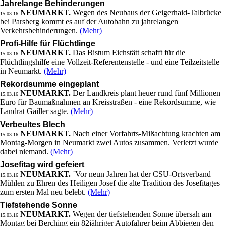
Jahrelange Behinderungen
NEUMARKT.
Wegen des Neubaus der Geigerhaid-Talbrücke
15.03.16
bei Parsberg kommt es auf der Autobahn zu jahrelangen
Verkehrsbehinderungen.
(Mehr)
Profi-Hilfe für Flüchtlinge
NEUMARKT.
Das Bistum Eichstätt schafft für die
15.03.16
Flüchtlingshilfe eine Vollzeit-Referentenstelle - und eine Teilzeitstelle
in Neumarkt.
(Mehr)
Rekordsumme eingeplant
NEUMARKT.
Der Landkreis plant heuer rund fünf Millionen
15.03.16
Euro für Baumaßnahmen an Kreisstraßen - eine Rekordsumme, wie
Landrat Gailler sagte.
(Mehr)
Verbeultes Blech
NEUMARKT.
Nach einer Vorfahrts-Mißachtung krachten am
15.03.16
Montag-Morgen in Neumarkt zwei Autos zusammen. Verletzt wurde
dabei niemand.
(Mehr)
Josefitag wird gefeiert
NEUMARKT.
´Vor neun Jahren hat der CSU-Ortsverband
15.03.16
Mühlen zu Ehren des Heiligen Josef die alte Tradition des Josefitages
zum ersten Mal neu belebt.
(Mehr)
Tiefstehende Sonne
NEUMARKT.
Wegen der tiefstehenden Sonne übersah am
15.03.16
Montag bei Berching ein 82jähriger Autofahrer beim Abbiegen den