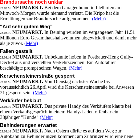
Brandursache noch unklar
NEUMARKT.
Bei dem Garagenbrand in Ittelhofen am
23.03.16
Mittwoch-Morgen wurde niemand verletzt. Die Kripo hat die
Ermittlungen zur Brandursache aufgenommen.
(Mehr)
"Auf sehr gutem Weg"
NEUMARKT.
In Deining wurden im vergangenen Jahr 11,51
23.03.16
Millionen Euro Gesamthaushaltsvolumen abgewickelt und damit mehr
als je zuvor.
(Mehr)
Fallen gestellt
NEUMARKT.
Unbekannte hoben in Postbauer-Heng Gully-
23.03.16
Deckel aus und verstellten Verkehrszeichen. Ein Autofahrer
beschädigte prompt seinen Wagen.
(Mehr)
Kerschensteinerstraße gesperrt
NEUMARKT.
Von Dienstag nächster Woche bis
23.03.16
voraussichtlich 26.April wird die Kerschensteinerstraße bei Anwesen
21 gesperrt sein.
(Mehr)
Verkäufer beklaut
NEUMARKT.
Das private Handy des Verkäufers klaute bei
23.03.16
einem Verkaufsgespräch in einem Handy-Laden offenbar ein
38jähriger "Kunde"
(Mehr)
Behinderungen erwartet
NEUMARKT.
Nach Ostern dürfte es auf dem Weg zur
23.03.16
Autobahn zu Behinderungen kommen: am Zubringer wird eine neue