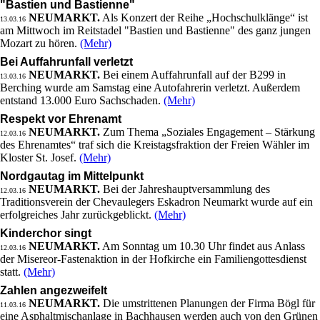
"Bastien und Bastienne"
NEUMARKT.
Als Konzert der Reihe „Hochschulklänge“ ist
13.03.16
am Mittwoch im Reitstadel "Bastien und Bastienne" des ganz jungen
Mozart zu hören.
(Mehr)
Bei Auffahrunfall verletzt
NEUMARKT.
Bei einem Auffahrunfall auf der B299 in
13.03.16
Berching wurde am Samstag eine Autofahrerin verletzt. Außerdem
entstand 13.000 Euro Sachschaden.
(Mehr)
Respekt vor Ehrenamt
NEUMARKT.
Zum Thema „Soziales Engagement – Stärkung
12.03.16
des Ehrenamtes“ traf sich die Kreistagsfraktion der Freien Wähler im
Kloster St. Josef.
(Mehr)
Nordgautag im Mittelpunkt
NEUMARKT.
Bei der Jahreshauptversammlung des
12.03.16
Traditionsverein der Chevaulegers Eskadron Neumarkt wurde auf ein
erfolgreiches Jahr zurückgeblickt.
(Mehr)
Kinderchor singt
NEUMARKT.
Am Sonntag um 10.30 Uhr findet aus Anlass
12.03.16
der Misereor-Fastenaktion in der Hofkirche ein Familiengottesdienst
statt.
(Mehr)
Zahlen angezweifelt
NEUMARKT.
Die umstrittenen Planungen der Firma Bögl für
11.03.16
eine Asphaltmischanlage in Bachhausen werden auch von den Grünen