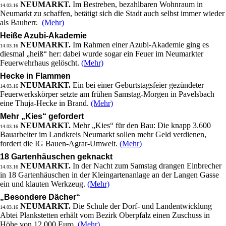
NEUMARKT.
Im Bestreben, bezahlbaren Wohnraum in
14.03.16
Neumarkt zu schaffen, betätigt sich die Stadt auch selbst immer wieder
als Bauherr.
(Mehr)
Heiße Azubi-Akademie
NEUMARKT.
Im Rahmen einer Azubi-Akademie ging es
14.03.16
diesmal „heiß“ her: dabei wurde sogar ein Feuer im Neumarkter
Feuerwehrhaus gelöscht.
(Mehr)
Hecke in Flammen
NEUMARKT.
Ein bei einer Geburtstagsfeier gezündeter
14.03.16
Feuerwerkskörper setzte am frühen Samstag-Morgen in Pavelsbach
eine Thuja-Hecke in Brand.
(Mehr)
Mehr „Kies“ gefordert
NEUMARKT.
Mehr „Kies“ für den Bau: Die knapp 3.600
14.03.16
Bauarbeiter im Landkreis Neumarkt sollen mehr Geld verdienen,
fordert die IG Bauen-Agrar-Umwelt.
(Mehr)
18 Gartenhäuschen geknackt
NEUMARKT.
In der Nacht zum Samstag drangen Einbrecher
14.03.16
in 18 Gartenhäuschen in der Kleingartenanlage an der Langen Gasse
ein und klauten Werkzeug.
(Mehr)
„Besondere Dächer“
NEUMARKT.
Die Schule der Dorf- und Landentwicklung
14.03.16
Abtei Plankstetten erhält vom Bezirk Oberpfalz einen Zuschuss in
Höhe von 12.000 Euro.
(Mehr)