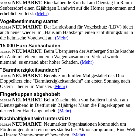
NEUMARKT.
Eine kalbende Kuh hat am Dienstag im Raum
30.03.16
Seubersdorf einen 62jährigen Landwirt auf die Hörner genommen und
erheblich verletzt.
(Mehr)
Vogelbestimmung startet
NEUMARKT.
Der Landesbund für Vogelschutz (LBV) bietet
30.03.16
auch heuer wieder im „Haus am Habsberg“ einen Einführungskurs in
die heimische Vogelwelt an.
(Mehr)
15.000 Euro Sachschaden
NEUMARKT.
Beim Überqueren der Amberger Straße krachte
30.03.16
ein Auto mit einem anderen Wagen zusammen. Verletzt wurde
niemand, es enstand aber hoher Schaden.
(Mehr)
"Barmherzigkeitsandacht"
NEUMARKT.
Bereits zum fünften Mal gestaltet das Duo
30.03.16
Doppelherz eine "Barmherzigkeitsandacht" am ersten Sonntag nach
Ostern – heuer im Münster.
(Mehr)
Fingerkuppen abgehobelt
NEUMARKT.
Beim Zuschneiden von Brettern hat sich am
30.03.16
Dienstagabend in Dietfurt ein 21jähriger Mann die Fingerkuppen an
der rechten Hand abgehobelt.
(Mehr)
Nachhaltigkeit wird unterstützt
NEUMARKT.
Neumarkter Organisationen könne sich um
30.03.16
Förderungen durch ein neues städtisches Aktionsprogramm „Eine Welt
– Unsere Verantwortung“ bewerben.
(Mehr)