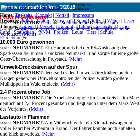
ISSN 1614-2853
Archiv neumarktonline - 3/2016
23. Jahrgang
Home
:
Titelseite
|
Kontakt
|
Notfall
|
Impressum
Feuer in Schreinerei
Ressorts
:
Politik
|
Kultur
|
Wirtschaft
|
Sport
|
Polizei
|
Wetter
|
Leser
NEUMARKT.
In einer Schreinerei in Dietfurt ist am
31.03.16
Themen
:
Umwelt
|
Verkehr
|
Gericht
|
Online
|
Gesundheit
|
Tipps
|
Donnerstagabend ein Feuer ausgebrochen. Offenbar gibt es keine
Land
|
Statistiken
|
@NM
|
Freizeit
|
Leute
|
Tiere
|
Schule
|
Verletzten.
(Mehr)
Eilmeldungen
10.000 Euro gewonnen
NEUMARKT.
Ein Hauptpreis bei der PS-Auslosung der
31.03.16
Sparkassen fiel in den Landkreis Neumarkt - und sorgte für eine große
Oster-Überrraschung in Freystadt.
(Mehr)
Umwelt-Dreckbären auf der Spur
NEUMARKT.
Jetzt soll es den Umwelt-Dreckbären an den
31.03.16
Kragen gehen: bei Umweltkontrollen der Polizei wurden größere
Müllkippen im Wald entdeckt.
(Mehr)
2,4 Prozent ohne Job
NEUMARKT.
Die Arbeitslosenquote im Landkreis ist im März
31.03.16
deutlich auf 2,4 Prozent gesunken und liegt auch unter dem März-Wert
des Vorjahres.
(Mehr)
Lastauto in Flammen
NEUMARKT.
Am Mittwoch geriet ein Klein-Lastwagen in
31.03.16
voller Fahrt bei Pyrbaum in Brand. Der Fahrer konnte noch anhalten
und blieb unverletzt.
(Mehr)