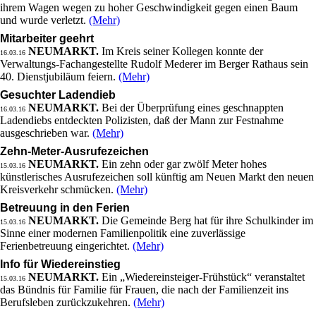
ihrem Wagen wegen zu hoher Geschwindigkeit gegen einen Baum
und wurde verletzt.
(Mehr)
Mitarbeiter geehrt
NEUMARKT.
Im Kreis seiner Kollegen konnte der
16.03.16
Verwaltungs-Fachangestellte Rudolf Mederer im Berger Rathaus sein
40. Dienstjubiläum feiern.
(Mehr)
Gesuchter Ladendieb
NEUMARKT.
Bei der Überprüfung eines geschnappten
16.03.16
Ladendiebs entdeckten Polizisten, daß der Mann zur Festnahme
ausgeschrieben war.
(Mehr)
Zehn-Meter-Ausrufezeichen
NEUMARKT.
Ein zehn oder gar zwölf Meter hohes
15.03.16
künstlerisches Ausrufezeichen soll künftig am Neuen Markt den neuen
Kreisverkehr schmücken.
(Mehr)
Betreuung in den Ferien
NEUMARKT.
Die Gemeinde Berg hat für ihre Schulkinder im
15.03.16
Sinne einer modernen Familienpolitik eine zuverlässige
Ferienbetreuung eingerichtet.
(Mehr)
Info für Wiedereinstieg
NEUMARKT.
Ein „Wiedereinsteiger-Frühstück“ veranstaltet
15.03.16
das Bündnis für Familie für Frauen, die nach der Familienzeit ins
Berufsleben zurückzukehren.
(Mehr)