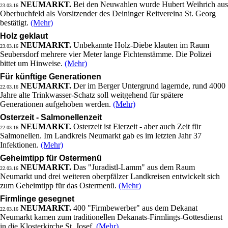
NEUMARKT.
Bei den Neuwahlen wurde Hubert Weihrich aus
23.03.16
Oberbuchfeld als Vorsitzender des Deininger Reitvereina St. Georg
bestätigt.
(Mehr)
Holz geklaut
NEUMARKT.
Unbekannte Holz-Diebe klauten im Raum
23.03.16
Seubersdorf mehrere vier Meter lange Fichtenstämme. Die Polizei
bittet um Hinweise.
(Mehr)
Für künftige Generationen
NEUMARKT.
Der im Berger Untergrund lagernde, rund 4000
22.03.16
Jahre alte Trinkwasser-Schatz soll weitgehend für spätere
Generationen aufgehoben werden.
(Mehr)
Osterzeit - Salmonellenzeit
NEUMARKT.
Osterzeit ist Eierzeit - aber auch Zeit für
22.03.16
Salmonellen. Im Landkreis Neumarkt gab es im letzten Jahr 37
Infektionen.
(Mehr)
Geheimtipp für Ostermenü
NEUMARKT.
Das "Juradistl-Lamm" aus dem Raum
22.03.16
Neumarkt und drei weiteren oberpfälzer Landkreisen entwickelt sich
zum Geheimtipp für das Ostermenü.
(Mehr)
Firmlinge gesegnet
NEUMARKT.
400 "Firmbewerber" aus dem Dekanat
22.03.16
Neumarkt kamen zum traditionellen Dekanats-Firmlings-Gottesdienst
in die Klosterkirche St. Josef.
(Mehr)