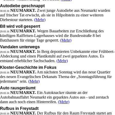
Autodiebe geschnappt
NEUMARKT.
Zwei junge Autodiebe aus Neumarkt wurden
30.03.16
auf frischer Tat erwischt, als sie in Hilpoltstein zu einer weiteren
Diebestour starteten.
(Mehr)
B8 wird voll gesperrt
NEUMARKT.
Wegen Bauarbeiten zur Erschließung des
29.03.16
künftigen Raiffeisen-Lagerhauses wird die Bundesstraße 8 bei
Batzhausen für einige Tage gesperrt.
(Mehr)
Vandalen unterwegs
NEUMARKT.
In Berg deponierten Unbekannte eine Frühbeet-
29.03.16
Abdeckung und einen Plastikstuhl auf zwei geparkten Autos. Es
entstand erheblicher Sachschaden.
(Mehr)
Kloster-Geschichte im Fokus
NEUMARKT.
Am nächsten Sonntag wird das neue Quartier
29.03.16
des neuen Evangelischen Dekanats Thema der „Sonntagsführung für
jedermann“ sein.
(Mehr)
Auto rausgeräumt
NEUMARKT.
Ein Autoknacker räumte an der
29.03.16
Autobahnauffahrt Neumarkt ein geparktes Autos aus - und zerstach
dann auch noch einen Hinterreifen.
(Mehr)
Rufbus in Freystadt
NEUMARKT.
Der Rufbus für den Raum Freystadt startet am
29.03.16