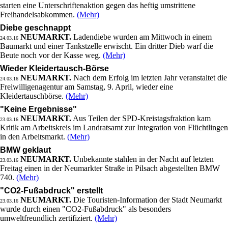
starten eine Unterschriftenaktion gegen das heftig umstrittene
Freihandelsabkommen.
(Mehr)
Diebe geschnappt
NEUMARKT.
Ladendiebe wurden am Mittwoch in einem
24.03.16
Baumarkt und einer Tankstzelle erwischt. Ein dritter Dieb warf die
Beute noch vor der Kasse weg.
(Mehr)
Wieder Kleidertausch-Börse
NEUMARKT.
Nach dem Erfolg im letzten Jahr veranstaltet die
24.03.16
Freiwilligenagentur am Samstag, 9. April, wieder eine
Kleidertauschbörse.
(Mehr)
"Keine Ergebnisse"
NEUMARKT.
Aus Teilen der SPD-Kreistagsfraktion kam
23.03.16
Kritik am Arbeitskreis im Landratsamt zur Integration von Flüchtlingen
in den Arbeitsmarkt.
(Mehr)
BMW geklaut
NEUMARKT.
Unbekannte stahlen in der Nacht auf letzten
23.03.16
Freitag einen in der Neumarkter Straße in Pilsach abgestellten BMW
740.
(Mehr)
"CO2-Fußabdruck" erstellt
NEUMARKT.
Die Touristen-Information der Stadt Neumarkt
23.03.16
wurde durch einen "CO2-Fußabdruck" als besonders
umweltfreundlich zertifiziert.
(Mehr)