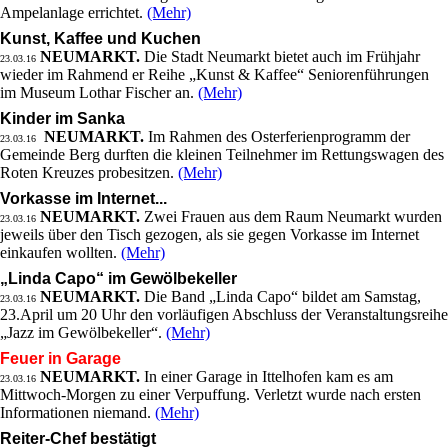
Ampelanlage errichtet.
(Mehr)
Kunst, Kaffee und Kuchen
NEUMARKT.
Die Stadt Neumarkt bietet auch im Frühjahr
23.03.16
wieder im Rahmend er Reihe „Kunst & Kaffee“ Seniorenführungen
im Museum Lothar Fischer an.
(Mehr)
Kinder im Sanka
NEUMARKT.
Im Rahmen des Osterferienprogramm der
23.03.16
Gemeinde Berg durften die kleinen Teilnehmer im Rettungswagen des
Roten Kreuzes probesitzen.
(Mehr)
Vorkasse im Internet...
NEUMARKT.
Zwei Frauen aus dem Raum Neumarkt wurden
23.03.16
jeweils über den Tisch gezogen, als sie gegen Vorkasse im Internet
einkaufen wollten.
(Mehr)
„Linda Capo“ im Gewölbekeller
NEUMARKT.
Die Band „Linda Capo“ bildet am Samstag,
23.03.16
23.April um 20 Uhr den vorläufigen Abschluss der Veranstaltungsreihe
„Jazz im Gewölbekeller“.
(Mehr)
Feuer in Garage
NEUMARKT.
In einer Garage in Ittelhofen kam es am
23.03.16
Mittwoch-Morgen zu einer Verpuffung. Verletzt wurde nach ersten
Informationen niemand.
(Mehr)
Reiter-Chef bestätigt