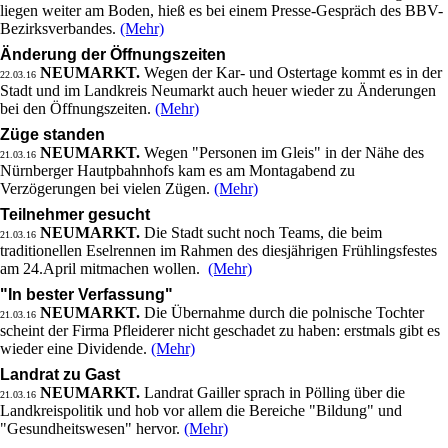
liegen weiter am Boden, hieß es bei einem Presse-Gespräch des BBV-
Bezirksverbandes.
(Mehr)
Änderung der Öffnungszeiten
NEUMARKT.
Wegen der Kar- und Ostertage kommt es in der
22.03.16
Stadt und im Landkreis Neumarkt auch heuer wieder zu Änderungen
bei den Öffnungszeiten.
(Mehr)
Züge standen
NEUMARKT.
Wegen "Personen im Gleis" in der Nähe des
21.03.16
Nürnberger Hautpbahnhofs kam es am Montagabend zu
Verzögerungen bei vielen Zügen.
(Mehr)
Teilnehmer gesucht
NEUMARKT.
Die Stadt sucht noch Teams, die beim
21.03.16
traditionellen Eselrennen im Rahmen des diesjährigen Frühlingsfestes
am 24.April mitmachen wollen.
(Mehr)
"In bester Verfassung"
NEUMARKT.
Die Übernahme durch die polnische Tochter
21.03.16
scheint der Firma Pfleiderer nicht geschadet zu haben: erstmals gibt es
wieder eine Dividende.
(Mehr)
Landrat zu Gast
NEUMARKT.
Landrat Gailler sprach in Pölling über die
21.03.16
Landkreispolitik und hob vor allem die Bereiche "Bildung" und
"Gesundheitswesen" hervor.
(Mehr)