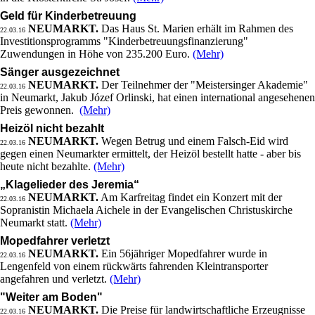
Geld für Kinderbetreuung
NEUMARKT.
Das Haus St. Marien erhält im Rahmen des
22.03.16
Investitionsprogramms "Kinderbetreuungsfinanzierung"
Zuwendungen in Höhe von 235.200 Euro.
(Mehr)
Sänger ausgezeichnet
NEUMARKT.
Der Teilnehmer der "Meistersinger Akademie"
22.03.16
in Neumarkt, Jakub Józef Orlinski, hat einen international angesehenen
Preis gewonnen.
(Mehr)
Heizöl nicht bezahlt
NEUMARKT.
Wegen Betrug und einem Falsch-Eid wird
22.03.16
gegen einen Neumarkter ermittelt, der Heizöl bestellt hatte - aber bis
heute nicht bezahlte.
(Mehr)
„Klagelieder des Jeremia“
NEUMARKT.
Am Karfreitag findet ein Konzert mit der
22.03.16
Sopranistin Michaela Aichele in der Evangelischen Christuskirche
Neumarkt statt.
(Mehr)
Mopedfahrer verletzt
NEUMARKT.
Ein 56jähriger Mopedfahrer wurde in
22.03.16
Lengenfeld von einem rückwärts fahrenden Kleintransporter
angefahren und verletzt.
(Mehr)
"Weiter am Boden"
NEUMARKT.
Die Preise für landwirtschaftliche Erzeugnisse
22.03.16