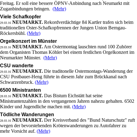
Freitag. Er soll eine bessere ÖPNV-Anbindung nach Neumarkt mit
Zuganbindungen bringen.
(Mehr)
Viele Schafkopfer
NEUMARKT.
Rekordverdächtige 84 Kartler trafen sich beim
29.03.16
traditionellen Oster-Schafkopfrennen der Jungen Union Berngau-
Röckersbühl.
(Mehr)
Orgelkonzert im Münster
NEUMARKT.
Am Ostermontag lauschten rund 100 Zuhörer
29.03.16
dem Organisten Thomas Köhler bei einem festlichen Orgelkonzert im
Neumarkter Münster.
(Mehr)
CSU wanderte
NEUMARKT.
Die traditonelle Ostermontags-Wanderung der
29.03.16
CSU Postbauer-Heng führte in diesem Jahr zum Brückkanal nach
Schwarzenbruck.
(Mehr)
6500 Ministranten
NEUMARKT.
Das Bistum Eichstätt hat seine
28.03.16
Ministrantenzahlen in den vergangenen Jahren nahezu gehalten. 6502
Kinder und Jugendliche machen mit.
(Mehr)
Tödliche Wanderungen
NEUMARKT.
Der Kreisverband des "Bund Naturschutz" ruft
28.03.16
wegen der bevorstehenden Krötenwanderungen zu Autofahrer zu
mehr Vorsicht auf.
(Mehr)