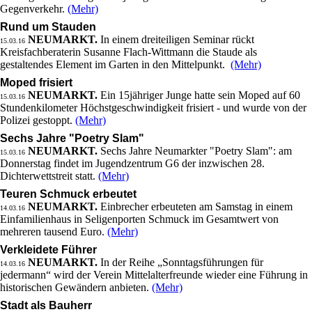
Gegenverkehr.
(Mehr)
Rund um Stauden
NEUMARKT.
In einem dreiteiligen Seminar rückt
15.03.16
Kreisfachberaterin Susanne Flach-Wittmann die Staude als
gestaltendes Element im Garten in den Mittelpunkt.
(Mehr)
Moped frisiert
NEUMARKT.
Ein 15jähriger Junge hatte sein Moped auf 60
15.03.16
Stundenkilometer Höchstgeschwindigkeit frisiert - und wurde von der
Polizei gestoppt.
(Mehr)
Sechs Jahre "Poetry Slam"
NEUMARKT.
Sechs Jahre Neumarkter "Poetry Slam": am
15.03.16
Donnerstag findet im Jugendzentrum G6 der inzwischen 28.
Dichterwettstreit statt.
(Mehr)
Teuren Schmuck erbeutet
NEUMARKT.
Einbrecher erbeuteten am Samstag in einem
14.03.16
Einfamilienhaus in Seligenporten Schmuck im Gesamtwert von
mehreren tausend Euro.
(Mehr)
Verkleidete Führer
NEUMARKT.
In der Reihe „Sonntagsführungen für
14.03.16
jedermann“ wird der Verein Mittelalterfreunde wieder eine Führung in
historischen Gewändern anbieten.
(Mehr)
Stadt als Bauherr