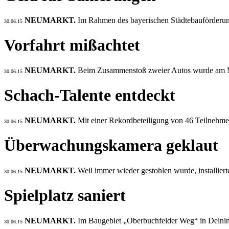
NEUMARKT.
Im Rahmen des bayerischen Städtebauförderun
30.06.15
Vorfahrt mißachtet
NEUMARKT.
Beim Zusammenstoß zweier Autos wurde am Mo
30.06.15
Schach-Talente entdeckt
NEUMARKT.
Mit einer Rekordbeteiligung von 46 Teilnehmer
30.06.15
Überwachungskamera geklaut
NEUMARKT.
Weil immer wieder gestohlen wurde, installier
30.06.15
Spielplatz saniert
NEUMARKT.
Im Baugebiet „Oberbuchfelder Weg“ in Deining 
30.06.15