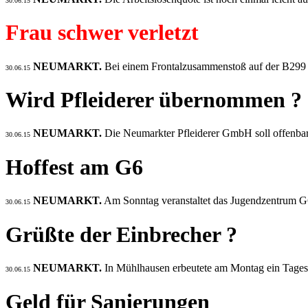
30.06.15
Frau schwer verletzt
NEUMARKT.
Bei einem Frontalzusammenstoß auf der B299 
30.06.15
Wird Pfleiderer übernommen ?
NEUMARKT.
Die Neumarkter Pfleiderer GmbH soll offenba
30.06.15
Hoffest am G6
NEUMARKT.
Am Sonntag veranstaltet das Jugendzentrum G6 
30.06.15
Grüßte der Einbrecher ?
NEUMARKT.
In Mühlhausen erbeutete am Montag ein Tages
30.06.15
Geld für Sanierungen