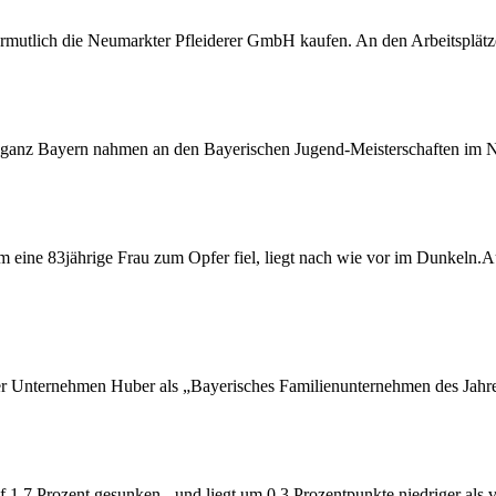
rmutlich die Neumarkter Pfleiderer GmbH kaufen. An den Arbeitsplätze
nz Bayern nahmen an den Bayerischen Jugend-Meisterschaften im Ne
m eine 83jährige Frau zum Opfer fiel, liegt nach wie vor im Dunkeln.A
er Unternehmen Huber als „Bayerisches Familienunternehmen des Jahr
f 1,7 Prozent gesunken - und liegt um 0,3 Prozentpunkte niedriger als 