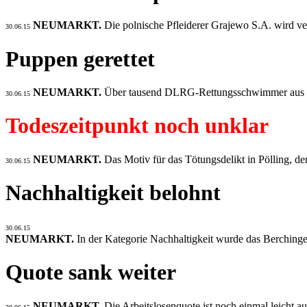
NEUMARKT.
Die polnische Pfleiderer Grajewo S.A. wird ve
30.06.15
Puppen gerettet
NEUMARKT.
Über tausend DLRG-Rettungsschwimmer aus ga
30.06.15
Todeszeitpunkt noch unklar
NEUMARKT.
Das Motiv für das Tötungsdelikt in Pölling, de
30.06.15
Nachhaltigkeit belohnt
30.06.15
NEUMARKT.
In der Kategorie Nachhaltigkeit wurde das Berching
Quote sank weiter
NEUMARKT.
Die Arbeitslosenquote ist noch einmal leicht au