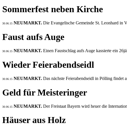
Sommerfest neben Kirche
NEUMARKT.
Die Evangelische Gemeinde St. Leonhard in Vel
30.06.15
Faust aufs Auge
NEUMARKT.
Einen Faustschlag aufs Auge kassierte ein 26j
30.06.15
Wieder Feierabendseidl
NEUMARKT.
Das nächste Feierabendseidl in Pölling findet a
30.06.15
Geld für Meisteringer
NEUMARKT.
Der Freistaat Bayern wird heuer die Internati
30.06.15
Häuser aus Holz