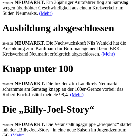
NEUMARKT.
Ein 36jähriger Autofahrer flog am Samstag
29.08.21
wegen überhöhter Geschwindigkeit aus einem Kreisverkehr im
Süden Neumarkts.
(Mehr)
Ausbildung absgeschlossen
NEUMARKT.
Die Nachwuchskraft Nils Wanicki hat die
29.08.21
Ausbildung zum Kaufmann für Büromanagement beim BRK-
Kreisverband Neumarkt erfolgreich abgeschlossen.
(Mehr)
Knapp unter 100
NEUMARKT.
Die Inzidenz im Landkreis Neumarkt
28.08.21
schrammte am Samstag knapp an der 100er-Grenze vorbei: das
Robert Koch-Institut meldete 98,4.
(Mehr)
Die „Billy-Joel-Story“
NEUMARKT.
Die Veranstaltungsgruppe „Frequenz“ startet
28.08.21
mit der „Billy-Joel-Story“ in eine neue Saison im Jugendzentrum
G6.
(Mehr)