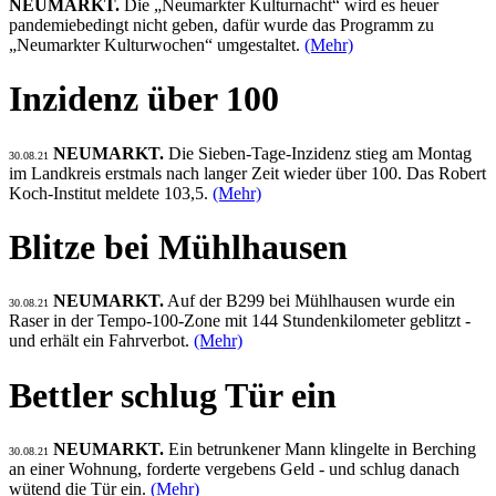
NEUMARKT.
Die „Neumarkter Kulturnacht“ wird es heuer
pandemiebedingt nicht geben, dafür wurde das Programm zu
„Neumarkter Kulturwochen“ umgestaltet.
(Mehr)
Inzidenz über 100
NEUMARKT.
Die Sieben-Tage-Inzidenz stieg am Montag
30.08.21
im Landkreis erstmals nach langer Zeit wieder über 100. Das Robert
Koch-Institut meldete 103,5.
(Mehr)
Blitze bei Mühlhausen
NEUMARKT.
Auf der B299 bei Mühlhausen wurde ein
30.08.21
Raser in der Tempo-100-Zone mit 144 Stundenkilometer geblitzt -
und erhält ein Fahrverbot.
(Mehr)
Bettler schlug Tür ein
NEUMARKT.
Ein betrunkener Mann klingelte in Berching
30.08.21
an einer Wohnung, forderte vergebens Geld - und schlug danach
wütend die Tür ein.
(Mehr)