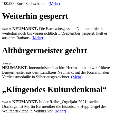
100.000 Euro Sachschaden.
(Mehr)
Weiterhin gesperrt
NEUMARKT.
Die Bockwirtsgasse in Neumarkt bleibt
26.08.21
weiterhin noch bis voraussichtlich 17.September gesperrt, hieß es
aus dem Rathaus.
(Mehr)
Altbürgermeister geehrt
26.08.21
NEUMARKT.
Innenminister Joachim Herrmann hat zwei frühere
Bürgermeister aus dem Landkreis Neumarkt mit der Kommunalen
Verdienstmedaille in Silber ausgezeichnet.
(Mehr)
„Klingendes Kulturdenkmal“
NEUMARKT.
In der Reihe „Orgeljahr 2021“ stellte
25.08.21
Domorganist Martin Bernreuther die historische Hepp-Orgel der
Wallfahrtskirche in Velburg vor.
(Mehr)