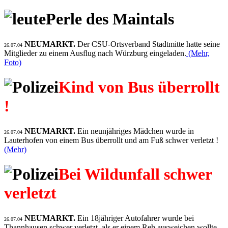
Perle des Maintals
NEUMARKT.
Der CSU-Ortsverband Stadtmitte hatte seine
26.07.04
Mitglieder zu einem Ausflug nach Würzburg eingeladen.
(Mehr,
Foto)
Kind von Bus überrollt
!
NEUMARKT.
Ein neunjähriges Mädchen wurde in
26.07.04
Lauterhofen von einem Bus überrollt und am Fuß schwer verletzt !
(Mehr)
Bei Wildunfall schwer
verletzt
NEUMARKT.
Ein 18jähriger Autofahrer wurde bei
26.07.04
Thannhausen schwer verletzt, als er einem Reh ausweichen wollte.