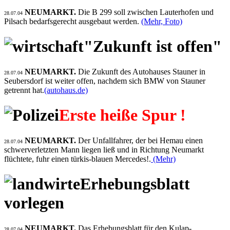
NEUMARKT.
Die B 299 soll zwischen Lauterhofen und
28.07.04
Pilsach bedarfsgerecht ausgebaut werden.
(Mehr, Foto)
"Zukunft ist offen"
NEUMARKT.
Die Zukunft des Autohauses Stauner in
28.07.04
Seubersdorf ist weiter offen, nachdem sich BMW von Stauner
getrennt hat.
(autohaus.de)
Erste heiße Spur !
NEUMARKT.
Der Unfallfahrer, der bei Hemau einen
28.07.04
schwerverletzten Mann liegen ließ und in Richtung Neumarkt
flüchtete, fuhr einen türkis-blauen Mercedes!.
(Mehr)
Erhebungsblatt
vorlegen
NEUMARKT.
Das Erhebungsblatt für den Kulap-
28.07.04