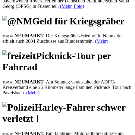
bayernweiten Rover-Treffen der Deutschen Pfadfinderschaft Sankt
Georg (DPSG) in Füssen teil.
(Mehr, Foto)
Geld für Kriegsgräber
NEUMARKT.
Der Kriegsgräber-Friedhof in Neumarkt
30.07.04
erhielt auch 2004 Zuschüsse aus Bundesmitteln.
(Mehr)
Picknick-Tour per
Fahrrad
NEUMARKT.
Am Sonntag veranstaltet der ADFC-
30.07.04
Kreisverband eine 25 Kilometer lange Familien-Picknick-Tour nach
Pavelsbach.
(Mehr)
Harley-Fahrer schwer
verletzt !
NEUMARKT.
Ein 33jähriger Motorradfahrer stürzte am
30.07.04