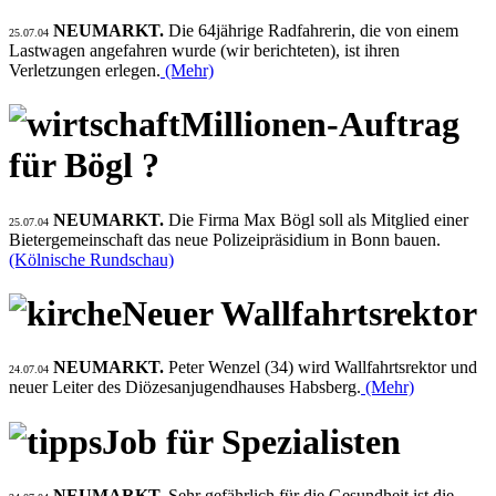
NEUMARKT.
Die 64jährige Radfahrerin, die von einem
25.07.04
Lastwagen angefahren wurde (wir berichteten), ist ihren
Verletzungen erlegen.
(Mehr)
Millionen-Auftrag
für Bögl ?
NEUMARKT.
Die Firma Max Bögl soll als Mitglied einer
25.07.04
Bietergemeinschaft das neue Polizeipräsidium in Bonn bauen.
(Kölnische Rundschau)
Neuer Wallfahrtsrektor
NEUMARKT.
Peter Wenzel (34) wird Wallfahrtsrektor und
24.07.04
neuer Leiter des Diözesanjugendhauses Habsberg.
(Mehr)
Job für Spezialisten
NEUMARKT.
Sehr gefährlich für die Gesundheit ist die