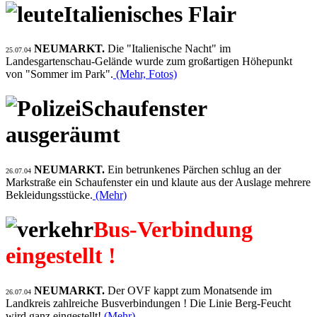
Italienisches Flair
NEUMARKT.
Die "Italienische Nacht" im
25.07.04
Landesgartenschau-Gelände wurde zum großartigen Höhepunkt
von "Sommer im Park".
(Mehr, Fotos)
Schaufenster
ausgeräumt
NEUMARKT.
Ein betrunkenes Pärchen schlug an der
26.07.04
Markstraße ein Schaufenster ein und klaute aus der Auslage mehrere
Bekleidungsstücke.
(Mehr)
Bus-Verbindung
eingestellt !
NEUMARKT.
Der OVF kappt zum Monatsende im
26.07.04
Landkreis zahlreiche Busverbindungen ! Die Linie Berg-Feucht
wird ganz eingestellt!
(Mehr)