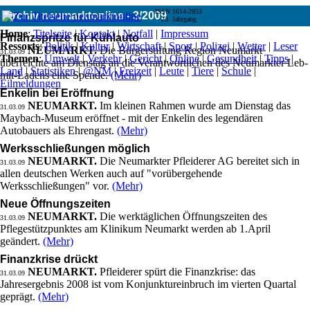
ISSN 1614-2853
Archiv neumarktonline - 3/2009
23. Jahrgang
Home
:
Titelseite
|
Kontakt
|
Notfall
|
Impressum
Finanzspritze für Kühlauto
Ressorts
:
Politik
|
Kultur
|
Wirtschaft
|
Sport
|
Polizei
|
Wetter
|
Leser
NEUMARKT.
Die Bürgerstiftung Region Neumarkt
31.03.09
Themen
:
Umwelt
|
Verkehr
|
Gericht
|
Online
|
Gesundheit
|
Tipps
|
überreichte am Dienstag an die Verantwortlichen des Neumarkter Leb-
Land
|
Statistiken
|
@NM
|
Freizeit
|
Leute
|
Tiere
|
Schule
|
mit-Ladens eine Spende.
(Mehr)
Eilmeldungen
Enkelin bei Eröffnung
NEUMARKT.
Im kleinen Rahmen wurde am Dienstag das
31.03.09
Maybach-Museum eröffnet - mit der Enkelin des legendären
Autobauers als Ehrengast.
(Mehr)
Werksschließungen möglich
NEUMARKT.
Die Neumarkter Pfleiderer AG bereitet sich in
31.03.09
allen deutschen Werken auch auf "vorübergehende
Werksschließungen" vor.
(Mehr)
Neue Öffnungszeiten
NEUMARKT.
Die werktäglichen Öffnungszeiten des
31.03.09
Pflegestützpunktes am Klinikum Neumarkt werden ab 1.April
geändert.
(Mehr)
Finanzkrise drückt
NEUMARKT.
Pfleiderer spürt die Finanzkrise: das
31.03.09
Jahresergebnis 2008 ist vom Konjunktureinbruch im vierten Quartal
geprägt.
(Mehr)