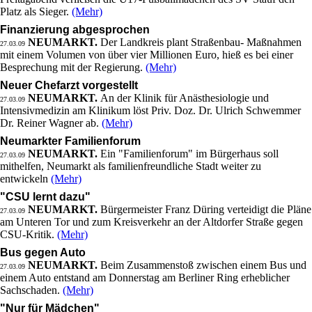
Platz als Sieger.
(Mehr)
Finanzierung abgesprochen
NEUMARKT.
Der Landkreis plant Straßenbau- Maßnahmen
27.03.09
mit einem Volumen von über vier Millionen Euro, hieß es bei einer
Besprechung mit der Regierung.
(Mehr)
Neuer Chefarzt vorgestellt
NEUMARKT.
An der Klinik für Anästhesiologie und
27.03.09
Intensivmedizin am Klinikum löst Priv. Doz. Dr. Ulrich Schwemmer
Dr. Reiner Wagner ab.
(Mehr)
Neumarkter Familienforum
NEUMARKT.
Ein "Familienforum" im Bürgerhaus soll
27.03.09
mithelfen, Neumarkt als familienfreundliche Stadt weiter zu
entwickeln
(Mehr)
"CSU lernt dazu"
NEUMARKT.
Bürgermeister Franz Düring verteidigt die Pläne
27.03.09
am Unteren Tor und zum Kreisverkehr an der Altdorfer Straße gegen
CSU-Kritik.
(Mehr)
Bus gegen Auto
NEUMARKT.
Beim Zusammenstoß zwischen einem Bus und
27.03.09
einem Auto entstand am Donnerstag am Berliner Ring erheblicher
Sachschaden.
(Mehr)
"Nur für Mädchen"