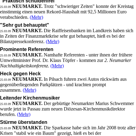
"Praktisch schuldenfrei"
NEUMARKT.
Trotz "schwieriger Zeiten" konnte der Kreistag
25.03.09
einstimmig einen neuen Rekord-Haushalt mit 92,5 Millionen Euro
verabschieden.
(Mehr)
"Sehr gut behauptet"
NEUMARKT.
Die Raiffeisenbanken im Landkreis haben sich
25.03.09
in Zeiten der Finanzmarktkrise sehr gut behauptet, hieß es bei der
Bilanzpressekonferenz.
(Mehr)
Prominente Referenten
NEUMARKT.
Namhafte Referenten - unter ihnen der frühere
25.03.09
Umweltminister Prof. Dr. Klaus Töpfer - kommen zur
2. Neumarker
Nachhaltigkeitskonferenz
.
(Mehr)
Heck gegen Heck
NEUMARKT.
In Pilsach fuhren zwei Autos rückwärts aus
25.03.09
gegenüberliegenden Parkplätzen - und krachten prompt
zusammen.
(Mehr)
Leitender Kirchenmusiker
NEUMARKT.
Der gebürtige Neumarkter Marius Schwemmer
25.03.09
wurde jetzt in Passau zum neuen Diözesan-Kirchenmusikdirektor
berufen.
(Mehr)
Stürme überstanden
NEUMARKT.
Die Sparkasse habe sich im Jahr 2008 trotz aller
25.03.09
Krisen "stabil wie ein Baum" gezeigt, hieß es bei der