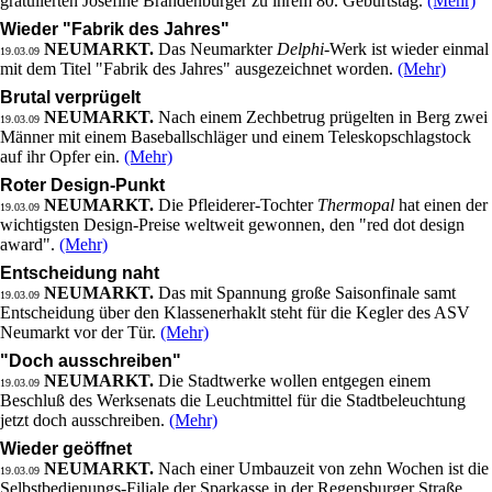
gratulierten Josefine Brandenburger zu ihrem 80. Geburtstag.
(Mehr)
Wieder "Fabrik des Jahres"
NEUMARKT.
Das Neumarkter
Delphi
-Werk ist wieder einmal
19.03.09
mit dem Titel "Fabrik des Jahres" ausgezeichnet worden.
(Mehr)
Brutal verprügelt
NEUMARKT.
Nach einem Zechbetrug prügelten in Berg zwei
19.03.09
Männer mit einem Baseballschläger und einem Teleskopschlagstock
auf ihr Opfer ein.
(Mehr)
Roter Design-Punkt
NEUMARKT.
Die Pfleiderer-Tochter
Thermopal
hat einen der
19.03.09
wichtigsten Design-Preise weltweit gewonnen, den "red dot design
award".
(Mehr)
Entscheidung naht
NEUMARKT.
Das mit Spannung große Saisonfinale samt
19.03.09
Entscheidung über den Klassenerhaklt steht für die Kegler des ASV
Neumarkt vor der Tür.
(Mehr)
"Doch ausschreiben"
NEUMARKT.
Die Stadtwerke wollen entgegen einem
19.03.09
Beschluß des Werksenats die Leuchtmittel für die Stadtbeleuchtung
jetzt doch ausschreiben.
(Mehr)
Wieder geöffnet
NEUMARKT.
Nach einer Umbauzeit von zehn Wochen ist die
19.03.09
Selbstbedienungs-Filiale der Sparkasse in der Regensburger Straße