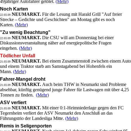
49jähriger Autofahrer getötet.
(Mehr)
Noch Karten
NEUMARKT.
Für die Lesung mit Harald Grill "Auf freier
22.03.09
Strecke – Gedichte und Geschichten" am Montag gibt es noch
Karten.
(Mehr)
"Zu wenig Beachtung"
NEUMARKT.
Die CSU will am Donnerstag bei einer
22.03.09
Diskussionsveranstaltung näher auf energiepolitische Fragen
eingehen.
(Mehr)
Tödlicher Unfall
NEUMARKT.
Bei einem Zusammenstoß zwischen einem Auto
21.03.09
und einem Traktor starb am Samstagabend bei Hohenfels ein
Mann.
(Mehr)
Fahrer-Mangel droht
NEUMARKT.
Auch beim THW in Neumarkt sind Probleme
21.03.09
absehbar, künftig genügend junge Fahrer für Lastwagen mit über 4,25
Tonnen zu finden.
(Mehr)
ASV verliert
NEUMARKT.
Mit einer 0:1-Heimniederlage gegen den FC
21.03.09
Tegernheim verliert der ASV Neumarkt den Anschluß an das
Führungstrio der Landesliga Mitte.
(Mehr)
Remis in Seligenporten