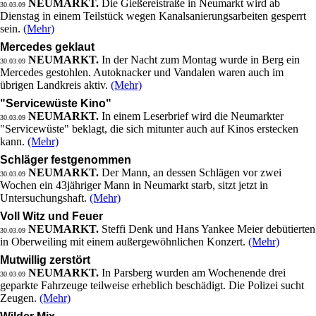
NEUMARKT.
Die Gießereistraße in Neumarkt wird ab
30.03.09
Dienstag in einem Teilstück wegen Kanalsanierungsarbeiten gesperrt
sein.
(Mehr)
Mercedes geklaut
NEUMARKT.
In der Nacht zum Montag wurde in Berg ein
30.03.09
Mercedes gestohlen. Autoknacker und Vandalen waren auch im
übrigen Landkreis aktiv.
(Mehr)
"Servicewüste Kino"
NEUMARKT.
In einem Leserbrief wird die Neumarkter
30.03.09
"Servicewüste" beklagt, die sich mitunter auch auf Kinos erstecken
kann.
(Mehr)
Schläger festgenommen
NEUMARKT.
Der Mann, an dessen Schlägen vor zwei
30.03.09
Wochen ein 43jähriger Mann in Neumarkt starb, sitzt jetzt in
Untersuchungshaft.
(Mehr)
Voll Witz und Feuer
NEUMARKT.
Steffi Denk und Hans Yankee Meier debütierten
30.03.09
in Oberweiling mit einem außergewöhnlichen Konzert.
(Mehr)
Mutwillig zerstört
NEUMARKT.
In Parsberg wurden am Wochenende drei
30.03.09
geparkte Fahrzeuge teilweise erheblich beschädigt. Die Polizei sucht
Zeugen.
(Mehr)