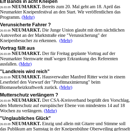
Elf Bands in acht Kneipen
NEUMARKT.
Bereits zum 20. Mal geht am 18. April das
26.03.09
Neumarkter Kneipenfestival an den Start. Wir veröffentlichen das
Programm.
(Mehr)
Verunsicherte Fahrer ?
NEUMARKT.
Die Junge Union glaubt mit dem nächtlichen
26.03.09
Autoverbot an der Marktstraße eine "Verunsicherung" der
Kneipenbesucher zu erkennen.
(Mehr)
Vortrag fällt aus
NEUMARKT.
Der für Freitag geplante Vortrag auf der
26.03.09
Neumarkter Sternwarte muß´wegen Erkrankung des Referenten
ausfallen.
(Mehr)
"Landkreis wird reich"
NEUMARKT.
Hausverwalter Manfred Ritter weist in einem
26.03.09
Leserbrief den Vorwurf der "Profitmaximierung" beim
Biomasseheizkraftwerk zurück.
(Mehr)
Mutterschutz verlängern ?
NEUMARKT.
Der CSA-Kreisverband begrüßt den Vorschlag,
26.03.09
den Mutterschutz auf europäischer Ebene von mindestens 14 auf 18
Wochen zu verlängern.
(Mehr)
"Unglaubliches Glück"
NEUMARKT.
Einzig und allein mit Gitarre und Stimme soll
26.03.09
das Publikum am Samstag in der Kneipenbühne Oberweiling gefesselt