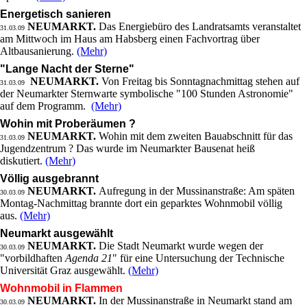
Energetisch sanieren
NEUMARKT.
Das Energiebüro des Landratsamts veranstaltet
31.03.09
am Mittwoch im Haus am Habsberg einen Fachvortrag über
Altbausanierung.
(Mehr)
"Lange Nacht der Sterne"
NEUMARKT.
Von Freitag bis Sonntagnachmittag stehen auf
31.03.09
der Neumarkter Sternwarte symbolische "100 Stunden Astronomie"
auf dem Programm.
(Mehr)
Wohin mit Proberäumen ?
NEUMARKT.
Wohin mit dem zweiten Bauabschnitt für das
31.03.09
Jugendzentrum ? Das wurde im Neumarkter Bausenat heiß
diskutiert.
(Mehr)
Völlig ausgebrannt
NEUMARKT.
Aufregung in der Mussinanstraße: Am späten
30.03.09
Montag-Nachmittag brannte dort ein geparktes Wohnmobil völlig
aus.
(Mehr)
Neumarkt ausgewählt
NEUMARKT.
Die Stadt Neumarkt wurde wegen der
30.03.09
"vorbildhaften
Agenda 21
" für eine Untersuchung der Technische
Universität Graz ausgewählt.
(Mehr)
Wohnmobil in Flammen
NEUMARKT.
In der Mussinanstraße in Neumarkt stand am
30.03.09