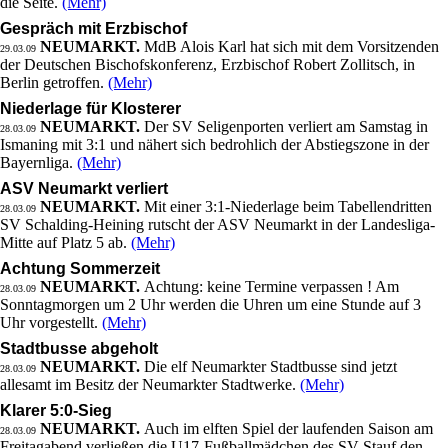
die Seite.
(Mehr)
Gespräch mit Erzbischof
NEUMARKT.
MdB Alois Karl hat sich mit dem Vorsitzenden
29.03.09
der Deutschen Bischofskonferenz, Erzbischof Robert Zollitsch, in
Berlin getroffen.
(Mehr)
Niederlage für Klosterer
NEUMARKT.
Der SV Seligenporten verliert am Samstag in
28.03.09
Ismaning mit 3:1 und nähert sich bedrohlich der Abstiegszone in der
Bayernliga.
(Mehr)
ASV Neumarkt verliert
NEUMARKT.
Mit einer 3:1-Niederlage beim Tabellendritten
28.03.09
SV Schalding-Heining rutscht der ASV Neumarkt in der Landesliga-
Mitte auf Platz 5 ab.
(Mehr)
Achtung Sommerzeit
NEUMARKT.
Achtung: keine Termine verpassen ! Am
28.03.09
Sonntagmorgen um 2 Uhr werden die Uhren um eine Stunde auf 3
Uhr vorgestellt.
(Mehr)
Stadtbusse abgeholt
NEUMARKT.
Die elf Neumarkter Stadtbusse sind jetzt
28.03.09
allesamt im Besitz der Neumarkter Stadtwerke.
(Mehr)
Klarer 5:0-Sieg
NEUMARKT.
Auch im elften Spiel der laufenden Saison am
28.03.09
Freitagabend verließen die U17-Fußballmädchen des SV Stauf den