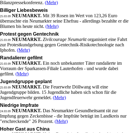
Bilanzpressekonferenz.
(Mehr)
Billiger Liebesbeweis
NEUMARKT.
Mit 39 Rosen im Wert von 123,26 Euro
25.03.09
überraschte ein Neumarkter seine Ehefrau - allerdings bezahlte er die
Blumen bis heute nicht.
(Mehr)
Protest gegen Gentechnik
NEUMARKT.
Zivilcourage Neumarkt
organisiert eine Fahrt
25.03.09
zur Protestkundgebung gegen Gentechnik-Risikotechnologie nach
Iphofen.
(Mehr)
Randalierer gefilmt
NEUMARKT.
Ein noch unbekannter Täter randalierte im
25.03.09
Vorraum der Sparkassen-Filiale Lauterhofen - und wurde dabei
gefilmt.
(Mehr)
Jugendgruppe geplant
NEUMARKT.
Die Feuerwehr Döllwang will eine
25.03.09
Jugendgruppe bilden. 15 Jugendliche haben sich schon für die
Jugendfeuerwehr gemeldet.
(Mehr)
Niedrige Impfrate
NEUMARKT.
Das Neumarkter Gesundheitsamt rät zur
24.03.09
Impfung gegen Zeckenbisse - die Impfräte beträgt im Landkreis nur
"erschreckende" 26 Prozent.
(Mehr)
Hoher Gast aus China