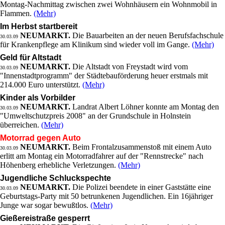
Montag-Nachmittag zwischen zwei Wohnhäusern ein Wohnmobil in
Flammen.
(Mehr)
Im Herbst startbereit
NEUMARKT.
Die Bauarbeiten an der neuen Berufsfachschule
30.03.09
für Krankenpflege am Klinikum sind wieder voll im Gange.
(Mehr)
Geld für Altstadt
NEUMARKT.
Die Altstadt von Freystadt wird vom
30.03.09
"Innenstadtprogramm" der Städtebauförderung heuer erstmals mit
214.000 Euro unterstützt.
(Mehr)
Kinder als Vorbilder
NEUMARKT.
Landrat Albert Löhner konnte am Montag den
30.03.09
"Umweltschutzpreis 2008" an der Grundschule in Holnstein
überreichen.
(Mehr)
Motorrad gegen Auto
NEUMARKT.
Beim Frontalzusammenstoß mit einem Auto
30.03.09
erlitt am Montag ein Motorradfahrer auf der "Rennstrecke" nach
Höhenberg erhebliche Verletzungen.
(Mehr)
Jugendliche Schluckspechte
NEUMARKT.
Die Polizei beendete in einer Gaststätte eine
30.03.09
Geburtstags-Party mit 50 betrunkenen Jugendlichen. Ein 16jähriger
Junge war sogar bewußtlos.
(Mehr)
Gießereistraße gesperrt