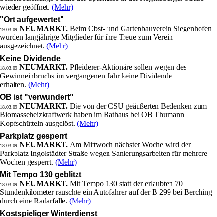
wieder geöffnet.
(Mehr)
"Ort aufgewertet"
NEUMARKT.
Beim Obst- und Gartenbauverein Siegenhofen
19.03.09
wurden langjährige Mitglieder für ihre Treue zum Verein
ausgezeichnet.
(Mehr)
Keine Dividende
NEUMARKT.
Pfleiderer-Aktionäre sollen wegen des
18.03.09
Gewinneinbruchs im vergangenen Jahr keine Dividende
erhalten.
(Mehr)
OB ist "verwundert"
NEUMARKT.
Die von der CSU geäußerten Bedenken zum
18.03.09
Biomasseheizkraftwerk haben im Rathaus bei OB Thumann
Kopfschütteln ausgelöst.
(Mehr)
Parkplatz gesperrt
NEUMARKT.
Am Mittwoch nächster Woche wird der
18.03.09
Parkplatz Ingolstädter Straße wegen Sanierungsarbeiten für mehrere
Wochen gesperrt.
(Mehr)
Mit Tempo 130 geblitzt
NEUMARKT.
Mit Tempo 130 statt der erlaubten 70
18.03.09
Stundenkilometer rauschte ein Autofahrer auf der B 299 bei Berching
durch eine Radarfalle.
(Mehr)
Kostspieliger Winterdienst