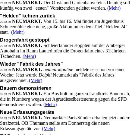
NEUMARKT.
Der Obst- und Gartenbauvereins Deining soll
27.03.09
künftig von zwei "ersten" Vorsitzenden geleitet werden.
(Mehr)
"Helden" kehren zurück
NEUMARKT.
Von 15. bis 16. Mai findet am Jugendhaus
26.03.09
Schneemühle eine neue, große Aktion unter dem Titel "Helden 24"
statt.
(Mehr)
Drogenfahrt gestoppt
NEUMARKT.
Schleierfahnder stoppten auf der Amberger
26.03.09
Autobahn im Raum Lauterhofen die Drogenfahrt eines 31jährigen
Tschechen.
(Mehr)
Wieder "Fabrik des Jahres"
NEUMARKT.
neumarktonline
meldete es schon vor einer
26.03.09
Woche: Jetzt wurde
Delphi
Neumarkt als "Fabrik des Jahres
ausgezeichnet.
(Mehr)
Bauern demonstrieren
NEUMARKT.
Ein Bus holt im ganzen Landkreis Bauern ab,
26.03.09
die in Nürnberg wegen der Agrardieselbesteuerung gegen die SPD
demonstrieren wollen.
(Mehr)
Neue Erfassungsgeräte
NEUMARKT.
Neumarkter Park-Sünder erhalten jetzt andere
26.03.09
Strafzettel. OB Thumann stellte am Donnerstag die neuen
Erfassungsgeräte vor.
(Mehr)