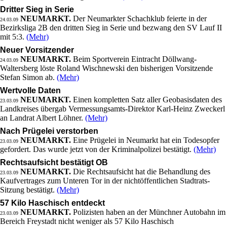
Dritter Sieg in Serie
NEUMARKT.
Der Neumarkter Schachklub feierte in der
24.03.09
Bezirksliga 2B den dritten Sieg in Serie und bezwang den SV Lauf II
mit 5:3.
(Mehr)
Neuer Vorsitzender
NEUMARKT.
Beim Sportverein Eintracht Döllwang-
24.03.09
Waltersberg löste Roland Wischnewski den bisherigen Vorsitzende
Stefan Simon ab.
(Mehr)
Wertvolle Daten
NEUMARKT.
Einen kompletten Satz aller Geobasisdaten des
23.03.09
Landkreises übergab Vermessungsamts-Direktor Karl-Heinz Zweckerl
an Landrat Albert Löhner.
(Mehr)
Nach Prügelei verstorben
NEUMARKT.
Eine Prügelei in Neumarkt hat ein Todesopfer
23.03.09
gefordert. Das wurde jetzt von der Kriminalpolizei bestätigt.
(Mehr)
Rechtsaufsicht bestätigt OB
NEUMARKT.
Die Rechtsaufsicht hat die Behandlung des
23.03.09
Kaufvertrages zum Unteren Tor in der nichtöffentlichen Stadtrats-
Sitzung bestätigt.
(Mehr)
57 Kilo Haschisch entdeckt
NEUMARKT.
Polizisten haben an der Münchner Autobahn im
23.03.09
Bereich Freystadt nicht weniger als 57 Kilo Haschisch