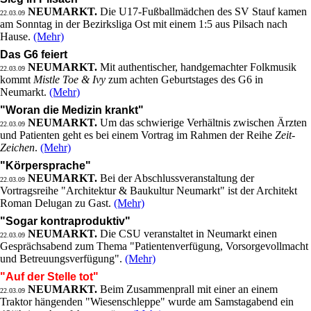
NEUMARKT.
Die U17-Fußballmädchen des SV Stauf kamen
22.03.09
am Sonntag in der Bezirksliga Ost mit einem 1:5 aus Pilsach nach
Hause.
(Mehr)
Das G6 feiert
NEUMARKT.
Mit authentischer, handgemachter Folkmusik
22.03.09
kommt
Mistle Toe & Ivy
zum achten Geburtstages des G6 in
Neumarkt.
(Mehr)
"Woran die Medizin krankt"
NEUMARKT.
Um das schwierige Verhältnis zwischen Ärzten
22.03.09
und Patienten geht es bei einem Vortrag im Rahmen der Reihe
Zeit-
Zeichen
.
(Mehr)
"Körpersprache"
NEUMARKT.
Bei der Abschlussveranstaltung der
22.03.09
Vortragsreihe "Architektur & Baukultur Neumarkt" ist der Architekt
Roman Delugan zu Gast.
(Mehr)
"Sogar kontraproduktiv"
NEUMARKT.
Die CSU veranstaltet in Neumarkt einen
22.03.09
Gesprächsabend zum Thema "Patientenverfügung, Vorsorgevollmacht
und Betreuungsverfügung".
(Mehr)
"Auf der Stelle tot"
NEUMARKT.
Beim Zusammenprall mit einer an einem
22.03.09
Traktor hängenden "Wiesenschleppe" wurde am Samstagabend ein