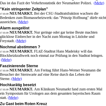
Das ist das Fazit der Verkehrsstatistik der Neumarkter Polizei.
(Mehr)
"Kein stringenter Zeitplan"
NEUMARKT.
Bei der CSU-Stadtratsfraktion wachsen die
17.03.09
Bedenken zum Biomasseheizwerk: das "Prinzip Hoffnung" dürfe nicht
ausreichen.
(Mehr)
Alarm ausgelöst
NEUMARKT.
Nur geringe oder gar keine Beute machten
17.03.09
glücklose Einbrecher in der Nacht zum Montag in Litzlohe und
Freystadt.
(Mehr)
Nochmal abstimmen ?
NEUMARKT.
FLitZ-Stadtrat Hans Madeisky will das
17.03.09
Blockheizkraftwerk noch einmal zur Prüfung in den Stadtrat bringen.
(Mehr)
Faszinierende Sterne
NEUMARKT.
Am Freitag führt Hans-Werner Neumann die
17.03.09
Besucher der Sternwarte auf eine Reise durch das Leben der
Sterne.
(Mehr)
Hochkarätig besetzt
NEUMARKT.
Am Klinikum Neumarkt fand zum ersten Mal
17.03.09
ein Symposium für Urologen aus dem gesamten bayerischen Raum
statt.
(Mehr)
Zu Gast beim Roten Kreuz