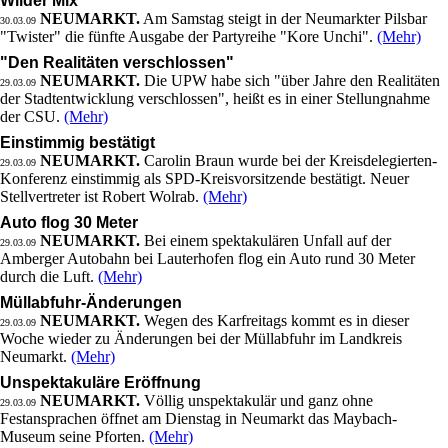
Wilder Mix
NEUMARKT.
Am Samstag steigt in der Neumarkter Pilsbar
30.03.09
"Twister" die fünfte Ausgabe der Partyreihe "Kore Unchi".
(Mehr)
"Den Realitäten verschlossen"
NEUMARKT.
Die UPW habe sich "über Jahre den Realitäten
29.03.09
der Stadtentwicklung verschlossen", heißt es in einer Stellungnahme
der CSU.
(Mehr)
Einstimmig bestätigt
NEUMARKT.
Carolin Braun wurde bei der Kreisdelegierten-
29.03.09
Konferenz einstimmig als SPD-Kreisvorsitzende bestätigt. Neuer
Stellvertreter ist Robert Wolrab.
(Mehr)
Auto flog 30 Meter
NEUMARKT.
Bei einem spektakulären Unfall auf der
29.03.09
Amberger Autobahn bei Lauterhofen flog ein Auto rund 30 Meter
durch die Luft.
(Mehr)
Müllabfuhr-Änderungen
NEUMARKT.
Wegen des Karfreitags kommt es in dieser
29.03.09
Woche wieder zu Änderungen bei der Müllabfuhr im Landkreis
Neumarkt.
(Mehr)
Unspektakuläre Eröffnung
NEUMARKT.
Völlig unspektakulär und ganz ohne
29.03.09
Festansprachen öffnet am Dienstag in Neumarkt das Maybach-
Museum seine Pforten.
(Mehr)