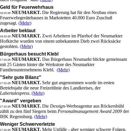
Geld für Feuerwehrhaus
NEUMARKT.
Die Regierung hat für den Neubau eines
18.03.09
Feuerwehrgerätehauses in Markstetten 40.000 Euro Zuschuß
zugesagt.
(Mehr)
Arbeiter beklaut
NEUMARKT.
Zwei Arbeitern im Pfarrhof der Neumarkter
18.03.09
Hofkirche wurden von einem unbekannten Dieb zwei Rücksäcke
gestohlen.
(Mehr)
Bürgerhaus besucht Klebl
NEUMARKT.
Das Bürgerhaus Neumarkt blickte gemeinsam
17.03.09
mit 25 Gästen hinter die Werkstore des Neumarkter
Familienunternehmens Klebl.
(Mehr)
"Sehr gute Bilanz"
NEUMARKT.
Sehr gut angenommen wurde im ersten
17.03.09
Betriebsjahr die neue Freizeitlinie des Landkreises, der
Labertalexpress
.
(Mehr)
"Award" vergeben
NEUMARKT.
Die
Dessign
-Werbeagentur aus Röckersbühl
17.03.09
zählt zu den fünf Siegern beim
Personalmanagement Award 2009
der
IHK Regensburg.
(Mehr)
Weniger Schwerverletzte
NEUMARKT.
Mehr Unfälle - aber weniger schwere Folgen.
17.03.09