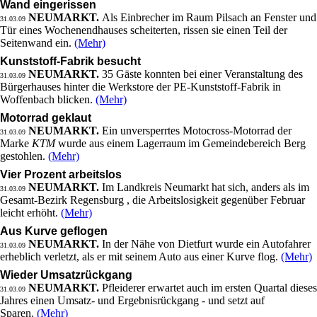
Wand eingerissen
NEUMARKT.
Als Einbrecher im Raum Pilsach an Fenster und
31.03.09
Tür eines Wochenendhauses scheiterten, rissen sie einen Teil der
Seitenwand ein.
(Mehr)
Kunststoff-Fabrik besucht
NEUMARKT.
35 Gäste konnten bei einer Veranstaltung des
31.03.09
Bürgerhauses hinter die Werkstore der PE-Kunststoff-Fabrik in
Woffenbach blicken.
(Mehr)
Motorrad geklaut
NEUMARKT.
Ein unversperrtes Motocross-Motorrad der
31.03.09
Marke
KTM
wurde aus einem Lagerraum im Gemeindebereich Berg
gestohlen.
(Mehr)
Vier Prozent arbeitslos
NEUMARKT.
Im Landkreis Neumarkt hat sich, anders als im
31.03.09
Gesamt-Bezirk Regensburg , die Arbeitslosigkeit gegenüber Februar
leicht erhöht.
(Mehr)
Aus Kurve geflogen
NEUMARKT.
In der Nähe von Dietfurt wurde ein Autofahrer
31.03.09
erheblich verletzt, als er mit seinem Auto aus einer Kurve flog.
(Mehr)
Wieder Umsatzrückgang
NEUMARKT.
Pfleiderer erwartet auch im ersten Quartal dieses
31.03.09
Jahres einen Umsatz- und Ergebnisrückgang - und setzt auf
Sparen.
(Mehr)