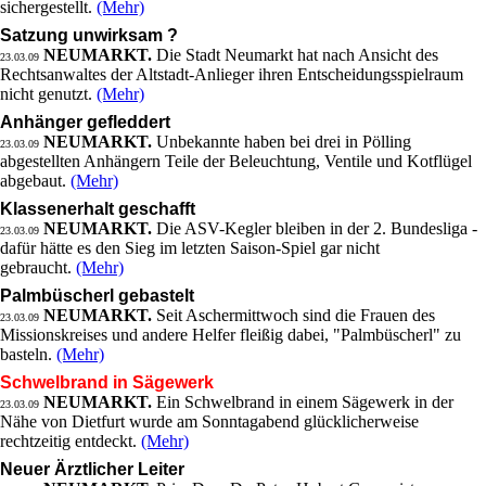
sichergestellt.
(Mehr)
Satzung unwirksam ?
NEUMARKT.
Die Stadt Neumarkt hat nach Ansicht des
23.03.09
Rechtsanwaltes der Altstadt-Anlieger ihren Entscheidungsspielraum
nicht genutzt.
(Mehr)
Anhänger gefleddert
NEUMARKT.
Unbekannte haben bei drei in Pölling
23.03.09
abgestellten Anhängern Teile der Beleuchtung, Ventile und Kotflügel
abgebaut.
(Mehr)
Klassenerhalt geschafft
NEUMARKT.
Die ASV-Kegler bleiben in der 2. Bundesliga -
23.03.09
dafür hätte es den Sieg im letzten Saison-Spiel gar nicht
gebraucht.
(Mehr)
Palmbüscherl gebastelt
NEUMARKT.
Seit Aschermittwoch sind die Frauen des
23.03.09
Missionskreises und andere Helfer fleißig dabei, "Palmbüscherl" zu
basteln.
(Mehr)
Schwelbrand in Sägewerk
NEUMARKT.
Ein Schwelbrand in einem Sägewerk in der
23.03.09
Nähe von Dietfurt wurde am Sonntagabend glücklicherweise
rechtzeitig entdeckt.
(Mehr)
Neuer Ärztlicher Leiter