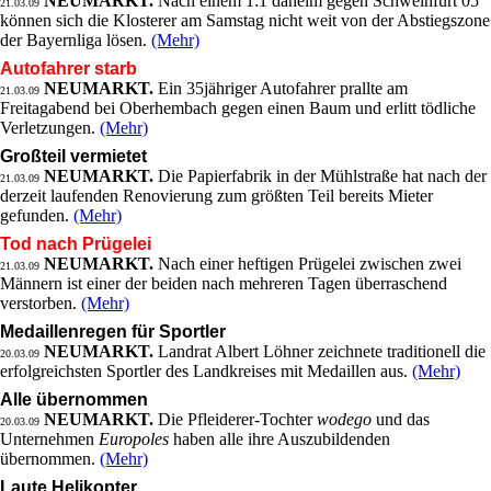
NEUMARKT.
Nach einem 1:1 daheim gegen Schweinfurt 05
21.03.09
können sich die Klosterer am Samstag nicht weit von der Abstiegszone
der Bayernliga lösen.
(Mehr)
Autofahrer starb
NEUMARKT.
Ein 35jähriger Autofahrer prallte am
21.03.09
Freitagabend bei Oberhembach gegen einen Baum und erlitt tödliche
Verletzungen.
(Mehr)
Großteil vermietet
NEUMARKT.
Die Papierfabrik in der Mühlstraße hat nach der
21.03.09
derzeit laufenden Renovierung zum größten Teil bereits Mieter
gefunden.
(Mehr)
Tod nach Prügelei
NEUMARKT.
Nach einer heftigen Prügelei zwischen zwei
21.03.09
Männern ist einer der beiden nach mehreren Tagen überraschend
verstorben.
(Mehr)
Medaillenregen für Sportler
NEUMARKT.
Landrat Albert Löhner zeichnete traditionell die
20.03.09
erfolgreichsten Sportler des Landkreises mit Medaillen aus.
(Mehr)
Alle übernommen
NEUMARKT.
Die Pfleiderer-Tochter
wodego
und das
20.03.09
Unternehmen
Europoles
haben alle ihre Auszubildenden
übernommen.
(Mehr)
Laute Helikopter