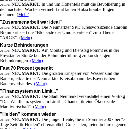
NEUMARKT.
In und um Hohenfels muß die Bevölkerung in
20.03.09
den nächsten Wochen vermehrt mit lauten Hubschrauberflügen
rechnen.
(Mehr)
"Zusammenarbeit war ideal"
NEUMARKT.
Die Neumarkter SPD-Kreisvorsitzende Carolin
20.03.09
Braun kritisiert die "Blockade der Unionsparteien" zum Thema
"ARGE".
(Mehr)
Kurze Behinderungen
NEUMARKT.
Am Montag und Dienstag kommt es in der
20.03.09
Freystädter Straße bei der Bahnunterführung zu kurzfristigen
Behinderungen.
(Mehr)
Fast 70 Prozent gesenkt
NEUMARKT.
Die größten Einsparer von Wasser sind die
20.03.09
Bauern, erklärte der Neumarkter Kreisobmann des Bayerischen
Bauernverbandes.
(Mehr)
"Finanzsystem am Limit..."
NEUMARKT.
Die Stadt Neumarkt veranstaltet einen Vortrag
20.03.09
"Das Weltfinanzsystem am Limit – Chance für eine Ökosoziale
Marktwirtschaft".
(Mehr)
"Helden" kommen wieder
NEUMARKT.
Die jungen Leute, die im Sommer 2007 bei "3
20.03.09
Tage Zeit für Helden" ehrenamtlich Gutes taten, treten in ihre eigenen