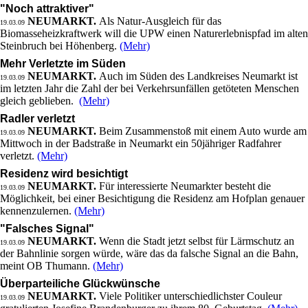
"Noch attraktiver"
NEUMARKT.
Als Natur-Ausgleich für das
19.03.09
Biomasseheizkraftwerk will die UPW einen Naturerlebnispfad im alten
Steinbruch bei Höhenberg.
(Mehr)
Mehr Verletzte im Süden
NEUMARKT.
Auch im Süden des Landkreises Neumarkt ist
19.03.09
im letzten Jahr die Zahl der bei Verkehrsunfällen getöteten Menschen
gleich geblieben.
(Mehr)
Radler verletzt
NEUMARKT.
Beim Zusammenstoß mit einem Auto wurde am
19.03.09
Mittwoch in der Badstraße in Neumarkt ein 50jähriger Radfahrer
verletzt.
(Mehr)
Residenz wird besichtigt
NEUMARKT.
Für interessierte Neumarkter besteht die
19.03.09
Möglichkeit, bei einer Besichtigung die Residenz am Hofplan genauer
kennenzulernen.
(Mehr)
"Falsches Signal"
NEUMARKT.
Wenn die Stadt jetzt selbst für Lärmschutz an
19.03.09
der Bahnlinie sorgen würde, wäre das da falsche Signal an die Bahn,
meint OB Thumann.
(Mehr)
Überparteiliche Glückwünsche
NEUMARKT.
Viele Politiker unterschiedlichster Couleur
19.03.09