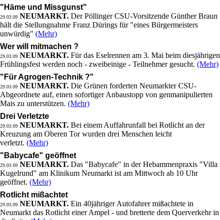
"Häme und Missgunst"
NEUMARKT.
Der Pöllinger CSU-Vorsitzende Günther Braun
29.03.09
hält die Stellungnahme Franz Dürings für "eines Bürgermeisters
unwürdig"
(Mehr)
Wer will mitmachen ?
NEUMARKT.
Für das Eselrennen am 3. Mai beim diesjährigen
29.03.09
Frühlingsfest werden noch - zweibeinige - Teilnehmer gesucht.
(Mehr)
"Für Agrogen-Technik ?"
NEUMARKT.
Die Grünen forderten Neumarkter CSU-
29.03.09
Abgeordnete auf, einen sofortiger Anbaustopp von genmanipulierten
Mais zu unterstützen.
(Mehr)
Drei Verletzte
NEUMARKT.
Bei einem Auffahrunfall bei Rotlicht an der
29.03.09
Kreuzung am Oberen Tor wurden drei Menschen leicht
verletzt.
(Mehr)
"Babycafe" geöffnet
NEUMARKT.
Das "Babycafe" in der Hebammenpraxis "Villa
29.03.09
Kugelrund" am Klinikum Neumarkt ist am Mittwoch ab 10 Uhr
geöffnet.
(Mehr)
Rotlicht mißachtet
NEUMARKT.
Ein 40jähriger Autofahrer mißachtete in
29.03.09
Neumarkt das Rotlicht einer Ampel - und bretterte dem Querverkehr in