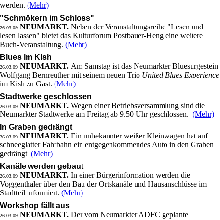
werden.
(Mehr)
"Schmökern im Schloss"
NEUMARKT.
Neben der Veranstaltungsreihe "Lesen und
26.03.09
lesen lassen" bietet das Kulturforum Postbauer-Heng eine weitere
Buch-Veranstaltung.
(Mehr)
Blues im Kish
NEUMARKT.
Am Samstag ist das Neumarkter Bluesurgestein
26.03.09
Wolfgang Bernreuther mit seinem neuen Trio
United Blues Experience
im Kish zu Gast.
(Mehr)
Stadtwerke geschlossen
NEUMARKT.
Wegen einer Betriebsversammlung sind die
26.03.09
Neumarkter Stadtwerke am Freitag ab 9.50 Uhr geschlossen.
(Mehr)
In Graben gedrängt
NEUMARKT.
Ein unbekannter weißer Kleinwagen hat auf
26.03.09
schneeglatter Fahrbahn ein entgegenkommendes Auto in den Graben
gedrängt.
(Mehr)
Kanäle werden gebaut
NEUMARKT.
In einer Bürgerinformation werden die
26.03.09
Voggenthaler über den Bau der Ortskanäle und Hausanschlüsse im
Stadtteil informiert.
(Mehr)
Workshop fällt aus
NEUMARKT.
Der vom Neumarkter ADFC geplante
26.03.09