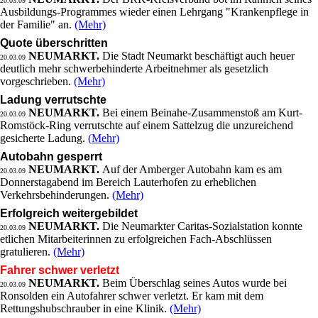
20.03.09
Ausbildungs-Programmes wieder einen Lehrgang "Krankenpflege in
der Familie" an.
(Mehr)
Quote überschritten
NEUMARKT.
Die Stadt Neumarkt beschäftigt auch heuer
20.03.09
deutlich mehr schwerbehinderte Arbeitnehmer als gesetzlich
vorgeschrieben.
(Mehr)
Ladung verrutschte
NEUMARKT.
Bei einem Beinahe-Zusammenstoß am Kurt-
20.03.09
Romstöck-Ring verrutschte auf einem Sattelzug die unzureichend
gesicherte Ladung.
(Mehr)
Autobahn gesperrt
NEUMARKT.
Auf der Amberger Autobahn kam es am
20.03.09
Donnerstagabend im Bereich Lauterhofen zu erheblichen
Verkehrsbehinderungen.
(Mehr)
Erfolgreich weitergebildet
NEUMARKT.
Die Neumarkter Caritas-Sozialstation konnte
20.03.09
etlichen Mitarbeiterinnen zu erfolgreichen Fach-Abschlüssen
gratulieren.
(Mehr)
Fahrer schwer verletzt
NEUMARKT.
Beim Überschlag seines Autos wurde bei
20.03.09
Ronsolden ein Autofahrer schwer verletzt. Er kam mit dem
Rettungshubschrauber in eine Klinik.
(Mehr)