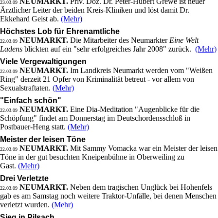
NEUMARKT.
Priv. Doz. Dr. Peter-Hubert Grewe ist neuer
23.03.09
Ärztlicher Leiter der beiden Kreis-Kliniken und löst damit Dr.
Ekkehard Geist ab.
(Mehr)
Höchstes Lob für Ehrenamtliche
NEUMARKT.
Die Mitarbeiter des Neumarkter
Eine Welt
22.03.09
Ladens
blickten auf ein "sehr erfolgreiches Jahr 2008" zurück.
(Mehr)
Viele Vergewaltigungen
NEUMARKT.
Im Landkreis Neumarkt werden vom "Weißen
22.03.09
Ring" derzeit 21 Opfer von Kriminalität betreut - vor allem von
Sexualstraftaten.
(Mehr)
"Einfach schön"
NEUMARKT.
Eine Dia-Meditation "Augenblicke für die
22.03.09
Schöpfung" findet am Donnerstag im Deutschordensschloß in
Postbauer-Heng statt.
(Mehr)
Meister der leisen Töne
NEUMARKT.
Mit Sammy Vomacka war ein Meister der leisen
22.03.09
Töne in der gut besuchten Kneipenbühne in Oberweiling zu
Gast.
(Mehr)
Drei Verletzte
NEUMARKT.
Neben dem tragischen Unglück bei Hohenfels
22.03.09
gab es am Samstag noch weitere Traktor-Unfälle, bei denen Menschen
verletzt wurden.
(Mehr)
Sieg in Pilsach