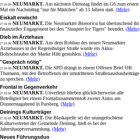
NEUMARKT.
Am nächsten Dienstag findet im G6 zum ersten
27.03.09
Mal ein Nachmittag "nur für Mädchen" ab 13 Jahren statt.
(Mehr)
Eiskalt erwischt
NEUMARKT.
Die Neumarkter
Bionorica
hat überraschend ihr
27.03.09
finanzielles Engagement bei den "Sinupret Ice Tigers" beendet.
(Mehr)
Dieb im Ärztehaus
NEUMARKT.
Aus dem Rohbau des neuen Neumarkter
27.03.09
Ärztehauses in der Regensburger Straße wurde ein Akku-
Bohrschrauber der Marke Hilti gestohlen.
(Mehr)
"Gespräch nötig"
NEUMARKT.
Die SPD drängt in einem Offenen Brief OB
27.03.09
Thumann, mit den Betroffenen der umstrittenen Straßenausbaubeiträge
zu sprechen.
(Mehr)
Frontal in Gegenverkehr
NEUMARKT.
Unverletzt blieben glücklicherweise alle
27.03.09
Beteiligten bei einem Frontalzusammenstoß zweier Autos am
Donnerstagabend in Parsberg.
(Mehr)
Deinings Kulturträger
NEUMARKT.
Die Blaskapelle sei der unangefochtene
27.03.09
Kulturvertreter der Gemeinde Deining, hieß es bei der
Jahreshauptversammlung.
(Mehr)
Neues Führungsduo