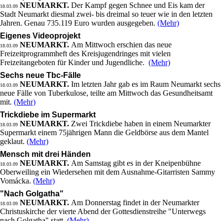
NEUMARKT.
Der Kampf gegen Schnee und Eis kam der
18.03.09
Stadt Neumarkt diesmal zwei- bis dreimal so teuer wie in den letzten
Jahren. Genau 735.119 Euro wurden ausgegeben.
(Mehr)
Eigenes Videoprojekt
NEUMARKT.
Am Mittwoch erschien das neue
18.03.09
Freizeitprogrammheft des Kreisjugendringes mit vielen
Freizeitangeboten für Kinder und Jugendliche.
(Mehr)
Sechs neue Tbc-Fälle
NEUMARKT.
Im letzten Jahr gab es im Raum Neumarkt sechs
18.03.09
neue Fälle von Tuberkulose, teilte am Mittwoch das Gesundheitsamt
mit.
(Mehr)
Trickdiebe im Supermarkt
NEUMARKT.
Zwei Trickdiebe haben in einem Neumarkter
18.03.09
Supermarkt einem 75jährigen Mann die Geldbörse aus dem Mantel
geklaut.
(Mehr)
Mensch mit drei Händen
NEUMARKT.
Am Samstag gibt es in der Kneipenbühne
18.03.09
Oberweiling ein Wiedersehen mit dem Ausnahme-Gitarristen Sammy
Vomácka.
(Mehr)
"Nach Golgatha"
NEUMARKT.
Am Donnerstag findet in der Neumarkter
18.03.09
Christuskirche der vierte Abend der Gottesdienstreihe "Unterwegs
nach Golgatha" statt.
(Mehr)