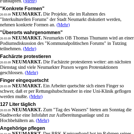
Fußstapfen.
(Mehr)
"Konkrete Formen"
NEUMARKT.
Die Projekte, die im Rahmen des
20.03.09
"Interkulturellen Forums" der Stadt Neumarkt diskutiert werden,
nehmen konkrete Formen an.
(Mehr)
"Überorts wahrgenommen"
NEUMARKT.
Neumarkts OB Thomas Thumann wird an einer
20.03.09
Podiumsdiskussion des "Kommunalpolitischen Forums" in Tutzing
teilnehmen.
(Mehr)
Fachärzte protestieren
NEUMARKT.
Die Fachärzte protestieren weiter: am nächsten
20.03.09
Dienstag sind viele Neumarkter Praxen wegen Protestaktionen
geschlossen.
(Mehr)
Finger eingequetscht
NEUMARKT.
Ein Arbeiter quetschte sich einen Finger so
20.03.09
schwer, daß er per Rettungshubschrauber in eine Uni-Klinik geflogen
werden mußte.
(Mehr)
127 Liter täglich
NEUMARKT.
Zum "Tag des Wassers" bieten am Sonntag die
20.03.09
Stadtwerke eine Infofahrt zur Aufbereitungsanlage und zu
Hochbehältern an.
(Mehr)
Angehörige pflegen
NEUMARKT.
Der BRK-Kreisverband bot im Rahmen seines