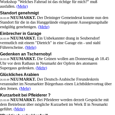
Workshop "Welches Fahrrad ist das richtige für mich?" muß
ausfallen.
(Mehr)
Standort genehmigt
NEUMARKT.
Der Deininger Gemeinderat konnte nun den
26.03.09
Standort für die in das Hanggelände eingepasste Aussegnungshalle
endgültig genehmigen.
(Mehr)
Einbrecher in Garage
NEUMARKT.
Ein Unbekannter drang in Seubersdorf
26.03.09
vermutlich mit einem "Dietrich" in eine Garage ein - und stahl
Führerscheine.
(Mehr)
Gedenken an Tschernobyl
NEUMARKT.
Die Grünen wollen am Donnerstag ab 18.45
26.03.09
Uhr vor dem Rathaus in Neumarkt der Opfern des atomaren
Supergaus gedenken.
(Mehr)
Glückliches Arabien
NEUMARKT.
Der Deutsch-Arabische Freundeskreis
26.03.09
veranstaltet im Neumarkter Bürgerhaus einen Lichtbildervortrag über
den Jemen.
(Mehr)
Kurzarbeit bei Pfleiderer ?
NEUMARKT.
Bei Pfleiderer werden derzeit Gespräche mit
25.03.09
dem Betriebsrat über mögliche Kurzarbeit im Werk II in Neumarkt
geführt.
(Mehr)