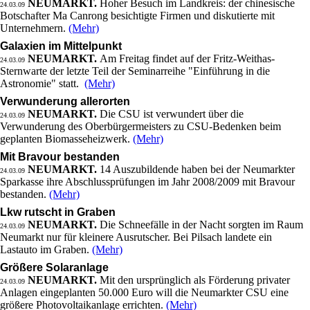
NEUMARKT.
Hoher Besuch im Landkreis: der chinesische
24.03.09
Botschafter Ma Canrong besichtigte Firmen und diskutierte mit
Unternehmern.
(Mehr)
Galaxien im Mittelpunkt
NEUMARKT.
Am Freitag findet auf der Fritz-Weithas-
24.03.09
Sternwarte der letzte Teil der Seminarreihe "Einführung in die
Astronomie" statt.
(Mehr)
Verwunderung allerorten
NEUMARKT.
Die CSU ist verwundert über die
24.03.09
Verwunderung des Oberbürgermeisters zu CSU-Bedenken beim
geplanten Biomasseheizwerk.
(Mehr)
Mit Bravour bestanden
NEUMARKT.
14 Auszubildende haben bei der Neumarkter
24.03.09
Sparkasse ihre Abschlussprüfungen im Jahr 2008/2009 mit Bravour
bestanden.
(Mehr)
Lkw rutscht in Graben
NEUMARKT.
Die Schneefälle in der Nacht sorgten im Raum
24.03.09
Neumarkt nur für kleinere Ausrutscher. Bei Pilsach landete ein
Lastauto im Graben.
(Mehr)
Größere Solaranlage
NEUMARKT.
Mit den ursprünglich als Förderung privater
24.03.09
Anlagen eingeplanten 50.000 Euro will die Neumarkter CSU eine
größere Photovoltaikanlage errichten.
(Mehr)